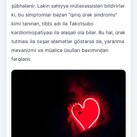
şübhələnir. Lakin səhiyyə mütəxəssisləri bildirirlər
ki, bu simptomlar bəzən "qırıq ürək sindromu"
kimi tanınan, tibbi adı ilə Takotsubo
kardiomiopatiyası ilə əlaqəli ola bilər. Bu hal, ürək
tutması ilə oxşar əlamətlər göstərsə də, yaranma
mexanizmi və müalicə üsulları baxımından
fərqlənir.