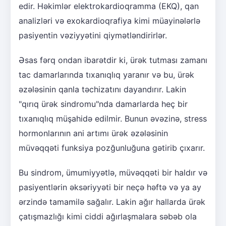
edir. Həkimlər elektrokardioqramma (EKQ), qan
analizləri və exokardioqrafiya kimi müayinələrlə
pasiyentin vəziyyətini qiymətləndirirlər.
Əsas fərq ondan ibarətdir ki, ürək tutması zamanı
tac damarlarında tıxanıqlıq yaranır və bu, ürək
əzələsinin qanla təchizatını dayandırır. Lakin
"qırıq ürək sindromu"nda damarlarda heç bir
tıxanıqlıq müşahidə edilmir. Bunun əvəzinə, stress
hormonlarının ani artımı ürək əzələsinin
müvəqqəti funksiya pozğunluğuna gətirib çıxarır.
Bu sindrom, ümumiyyətlə, müvəqqəti bir haldır və
pasiyentlərin əksəriyyəti bir neçə həftə və ya ay
ərzində tamamilə sağalır. Lakin ağır hallarda ürək
çatışmazlığı kimi ciddi ağırlaşmalara səbəb ola