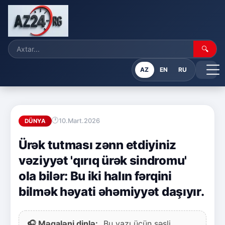
🔍
AZ
EN
RU
10.Mart.2026
DÜNYA
Ürək tutması zənn etdiyiniz
vəziyyət 'qırıq ürək sindromu'
ola bilər: Bu iki halın fərqini
bilmək həyati əhəmiyyət daşıyır.
🎧 Məqaləni dinlə:
Bu yazı üçün səsli