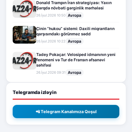
Donald Trampın İran strategiyası: Yaxın
Şərqdə növbəti gərginlik mərhələsi
Avropa
26.İyul.2026 10:50
Çinin “hukou” sistemi: Daxili miqrantların
qarşısındakı görünməz sədd
Avropa
26.İyul.2026 10:22
Tadey Pokaçar: Velosiped idmanının yeni
fenomeni və Tur de Fransın əfsanəvi
səhifəsi
Avropa
26.İyul.2026 09:31
Telegramda izləyin
📲 Telegram Kanalımıza Qoşul