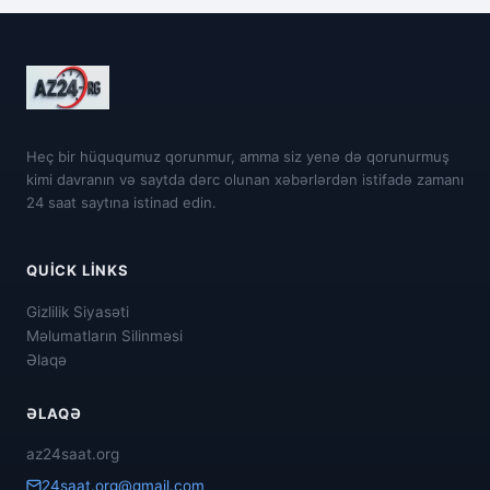
Heç bir hüququmuz qorunmur, amma siz yenə də qorunurmuş
kimi davranın və saytda dərc olunan xəbərlərdən istifadə zamanı
24 saat saytına istinad edin.
QUICK LINKS
Gizlilik Siyasəti
Məlumatların Silinməsi
Əlaqə
ƏLAQƏ
az24saat.org
24saat.org@gmail.com