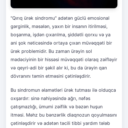
"Qırıq ürək sindromu" adətən güclü emosional
gərginlik, məsələn, yaxın bir insanın itirilməsi,
boşanma, işdən çıxarılma, şiddətli qorxu və ya
ani şok nəticəsində ortaya çıxan müvəqqəti bir
ürək problemidir. Bu zaman ürəyin sol
mədəciyinin bir hissəsi müvəqqəti olaraq zəifləyir
və qeyri-adi bir şəkil alır ki, bu da ürəyin qan
dövranını təmin etməsini çətinləşdirir.
Bu sindromun əlamətləri ürək tutması ilə olduqca
oxşardır: sinə nahiyəsində ağrı, nəfəs
çatışmazlığı, ümumi zəiflik və bəzən huşun
itməsi. Məhz bu bənzərlik diaqnozun qoyulmasını
çətinləşdirir və adətən təcili tibbi yardım tələb