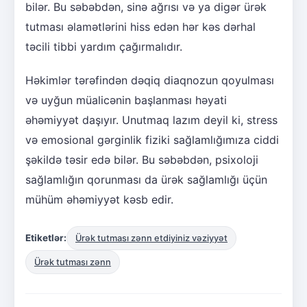
bilər. Bu səbəbdən, sinə ağrısı və ya digər ürək
tutması əlamətlərini hiss edən hər kəs dərhal
təcili tibbi yardım çağırmalıdır.
Həkimlər tərəfindən dəqiq diaqnozun qoyulması
və uyğun müalicənin başlanması həyati
əhəmiyyət daşıyır. Unutmaq lazım deyil ki, stress
və emosional gərginlik fiziki sağlamlığımıza ciddi
şəkildə təsir edə bilər. Bu səbəbdən, psixoloji
sağlamlığın qorunması da ürək sağlamlığı üçün
mühüm əhəmiyyət kəsb edir.
Etiketlər:
Ürək tutması zənn etdiyiniz vəziyyət
Ürək tutması zənn