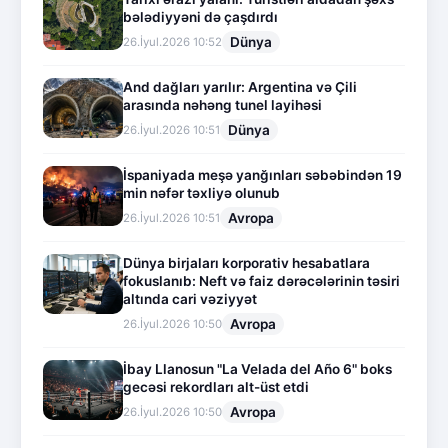
bələdiyyəni də çaşdırdı
Dünya
26.İyul.2026 10:52
And dağları yarılır: Argentina və Çili
arasında nəhəng tunel layihəsi
Dünya
26.İyul.2026 10:51
İspaniyada meşə yanğınları səbəbindən 19
min nəfər təxliyə olunub
Avropa
26.İyul.2026 10:51
Dünya birjaları korporativ hesabatlara
fokuslanıb: Neft və faiz dərəcələrinin təsiri
altında cari vəziyyət
Avropa
26.İyul.2026 10:50
İbay Llanosun "La Velada del Año 6" boks
gecəsi rekordları alt-üst etdi
Avropa
26.İyul.2026 10:50