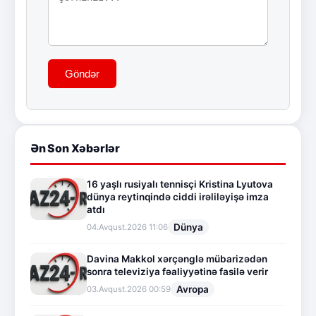
Göndər
Ən Son Xəbərlər
16 yaşlı rusiyalı tennisçi Kristina Lyutova
dünya reytinqində ciddi irəliləyişə imza
atdı
Dünya
04.Avqust.2026 11:06
Davina Makkol xərçənglə mübarizədən
sonra televiziya fəaliyyətinə fasilə verir
Avropa
03.Avqust.2026 00:59