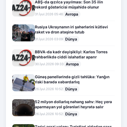
ABŞ-da qızılca yayılması: Son 35 ilin
rekord göstəricisi müşahidə olunur
Avropa
31.İyul.2026 05:46
Rusiya Ukraynanın iri şəhərlərini kütləvi
raket və dron atəşinə tutub
Dünya
31.İyul.2026 03:09
BBVA-da kadr dəyişikliyi: Karlos Torres
rəhbərlikdə ciddi islahatlar aparır
Avropa
30.İyul.2026 09:33
Günəş panellərində gizli təhlükə: Yanğın
riski barədə xəbərdarlıq
Dünya
26.İyul.2026 10:52
52 milyon dollarlıq nəhəng səhv: Heç yerə
aparmayan yol görənləri heyrətə salır
Dünya
26.İyul.2026 10:52
Tarixi ərazi yalanı: Turistləri aldadan şəxs