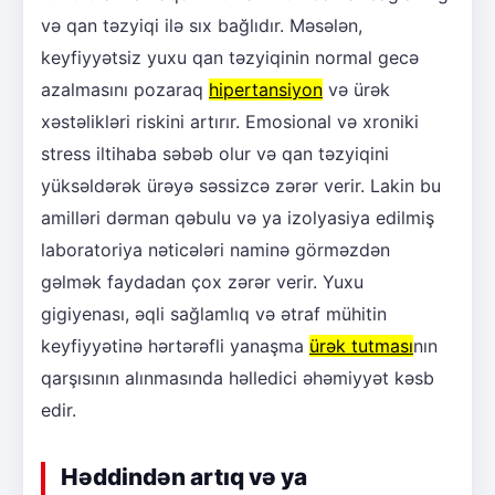
və qan təzyiqi ilə sıx bağlıdır. Məsələn,
keyfiyyətsiz yuxu qan təzyiqinin normal gecə
azalmasını pozaraq
hipertansiyon
və ürək
xəstəlikləri riskini artırır. Emosional və xroniki
stress iltihaba səbəb olur və qan təzyiqini
yüksəldərək ürəyə səssizcə zərər verir. Lakin bu
amilləri dərman qəbulu və ya izolyasiya edilmiş
laboratoriya nəticələri naminə görməzdən
gəlmək faydadan çox zərər verir. Yuxu
gigiyenası, əqli sağlamlıq və ətraf mühitin
keyfiyyətinə hərtərəfli yanaşma
ürək tutması
nın
qarşısının alınmasında həlledici əhəmiyyət kəsb
edir.
Həddindən artıq və ya