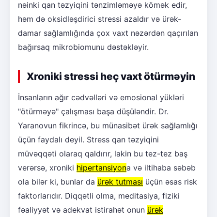
nəinki qan təzyiqini tənzimləməyə kömək edir,
həm də oksidləşdirici stressi azaldır və ürək-
damar sağlamlığında çox vaxt nəzərdən qaçırılan
bağırsaq mikrobiomunu dəstəkləyir.
Xroniki stressi heç vaxt ötürməyin
İnsanların ağır cədvəlləri və emosional yükləri
"ötürməyə" çalışması başa düşüləndir. Dr.
Yaranovun fikrincə, bu münasibət ürək sağlamlığı
üçün faydalı deyil. Stress qan təzyiqini
müvəqqəti olaraq qaldırır, lakin bu tez-tez baş
verərsə, xroniki
hipertansiyon
a və iltihaba səbəb
ola bilər ki, bunlar da
ürək tutması
üçün əsas risk
faktorlarıdır. Diqqətli olma, meditasiya, fiziki
fəaliyyət və adekvat istirahət onun
ürək