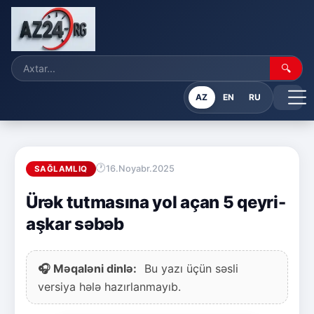
🔍
AZ
EN
RU
16.Noyabr.2025
SAĞLAMLIQ
Ürək tutmasına yol açan 5 qeyri-
aşkar səbəb
🎧 Məqaləni dinlə:
Bu yazı üçün səsli
versiya hələ hazırlanmayıb.