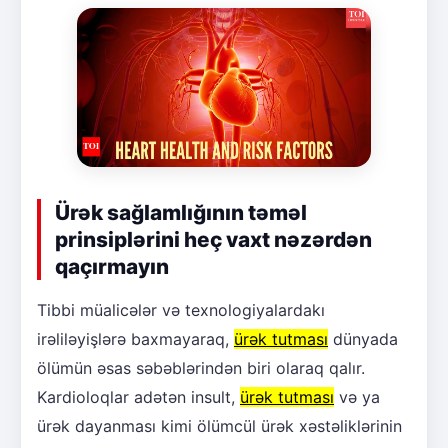
Ürək sağlamlığının təməl
prinsiplərini heç vaxt nəzərdən
qaçırmayın
Tibbi müalicələr və texnologiyalardakı
irəliləyişlərə baxmayaraq,
ürək tutması
dünyada
ölümün əsas səbəblərindən biri olaraq qalır.
Kardioloqlar adətən insult,
ürək tutması
və ya
ürək dayanması kimi ölümcül ürək xəstəliklərinin