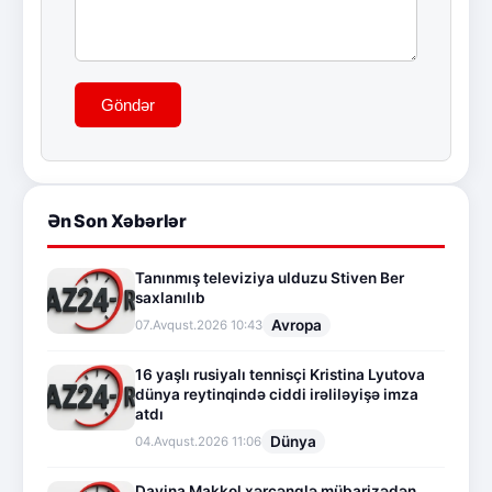
Göndər
Ən Son Xəbərlər
Tanınmış televiziya ulduzu Stiven Ber
saxlanılıb
Avropa
07.Avqust.2026 10:43
16 yaşlı rusiyalı tennisçi Kristina Lyutova
dünya reytinqində ciddi irəliləyişə imza
atdı
Dünya
04.Avqust.2026 11:06
Davina Makkol xərçənglə mübarizədən