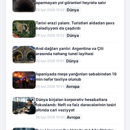
aparmayan yol görənləri heyrətə salır
Dünya
26.İyul.2026 10:52
Tarixi ərazi yalanı: Turistləri aldadan şəxs
bələdiyyəni də çaşdırdı
Dünya
26.İyul.2026 10:52
And dağları yarılır: Argentina və Çili
arasında nəhəng tunel layihəsi
Dünya
26.İyul.2026 10:51
İspaniyada meşə yanğınları səbəbindən 19
min nəfər təxliyə olunub
Avropa
26.İyul.2026 10:51
Dünya birjaları korporativ hesabatlara
fokuslanıb: Neft və faiz dərəcələrinin təsiri
altında cari vəziyyət
Avropa
26.İyul.2026 10:50