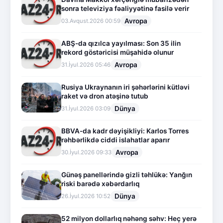
sonra televiziya fəaliyyətinə fasilə verir
Avropa
03.Avqust.2026 00:59
ABŞ-da qızılca yayılması: Son 35 ilin
rekord göstəricisi müşahidə olunur
Avropa
31.İyul.2026 05:46
Rusiya Ukraynanın iri şəhərlərini kütləvi
raket və dron atəşinə tutub
Dünya
31.İyul.2026 03:09
BBVA-da kadr dəyişikliyi: Karlos Torres
rəhbərlikdə ciddi islahatlar aparır
Avropa
30.İyul.2026 09:33
Günəş panellərində gizli təhlükə: Yanğın
riski barədə xəbərdarlıq
Dünya
26.İyul.2026 10:52
52 milyon dollarlıq nəhəng səhv: Heç yerə