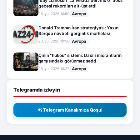
İbay Llanosun "La Velada del Año 6" boks
gecəsi rekordları alt-üst etdi
Avropa
26.İyul.2026 10:50
Donald Trampın İran strategiyası: Yaxın
Şərqdə növbəti gərginlik mərhələsi
Avropa
26.İyul.2026 10:50
Çinin “hukou” sistemi: Daxili miqrantların
qarşısındakı görünməz sədd
Avropa
26.İyul.2026 10:22
Telegramda izləyin
📲 Telegram Kanalımıza Qoşul