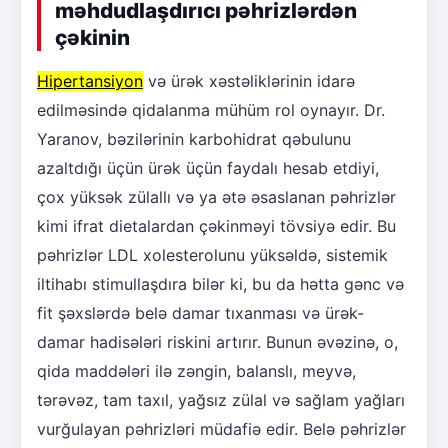
məhdudlaşdırıcı pəhrizlərdən
çəkinin
Hipertansiyon
və ürək xəstəliklərinin idarə
edilməsində qidalanma mühüm rol oynayır. Dr.
Yaranov, bəzilərinin karbohidrat qəbulunu
azaltdığı üçün ürək üçün faydalı hesab etdiyi,
çox yüksək zülallı və ya ətə əsaslanan pəhrizlər
kimi ifrat dietalardan çəkinməyi tövsiyə edir. Bu
pəhrizlər LDL xolesterolunu yüksəldə, sistemik
iltihabı stimullaşdıra bilər ki, bu da hətta gənc və
fit şəxslərdə belə damar tıxanması və ürək-
damar hadisələri riskini artırır. Bunun əvəzinə, o,
qida maddələri ilə zəngin, balanslı, meyvə,
tərəvəz, tam taxıl, yağsız zülal və sağlam yağları
vurğulayan pəhrizləri müdafiə edir. Belə pəhrizlər