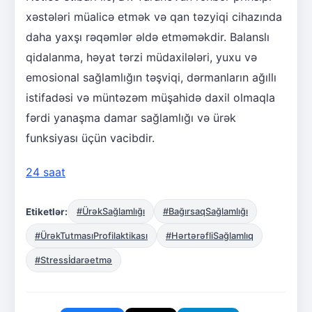
xəstələri müalicə etmək və qan təzyiqi cihazında
daha yaxşı rəqəmlər əldə etməməkdir. Balanslı
qidalanma, həyat tərzi müdaxilələri, yuxu və
emosional sağlamlığın təşviqi, dərmanların ağıllı
istifadəsi və müntəzəm müşahidə daxil olmaqla
fərdi yanaşma damar sağlamlığı və ürək
funksiyası üçün vacibdir.
24 saat
Etiketlər:
#ÜrəkSağlamlığı
#BağırsaqSağlamlığı
#ÜrəkTutmasıProfilaktikası
#HərtərəfliSağlamlıq
#Stressİdarəetmə