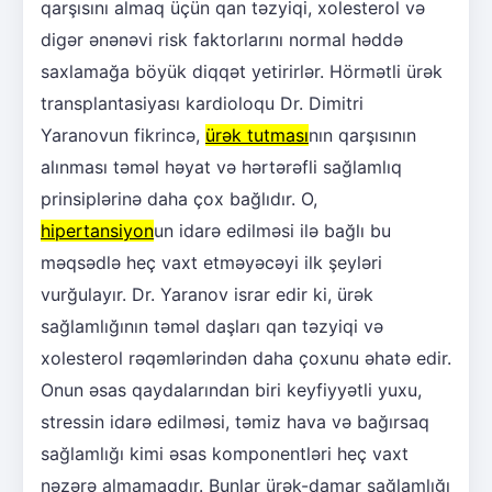
qarşısını almaq üçün qan təzyiqi, xolesterol və
digər ənənəvi risk faktorlarını normal həddə
saxlamağa böyük diqqət yetirirlər. Hörmətli ürək
transplantasiyası kardioloqu Dr. Dimitri
Yaranovun fikrincə,
ürək tutması
nın qarşısının
alınması təməl həyat və hərtərəfli sağlamlıq
prinsiplərinə daha çox bağlıdır. O,
hipertansiyon
un idarə edilməsi ilə bağlı bu
məqsədlə heç vaxt etməyəcəyi ilk şeyləri
vurğulayır. Dr. Yaranov israr edir ki, ürək
sağlamlığının təməl daşları qan təzyiqi və
xolesterol rəqəmlərindən daha çoxunu əhatə edir.
Onun əsas qaydalarından biri keyfiyyətli yuxu,
stressin idarə edilməsi, təmiz hava və bağırsaq
sağlamlığı kimi əsas komponentləri heç vaxt
nəzərə almamaqdır. Bunlar ürək-damar sağlamlığı