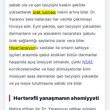
səbəb ola və qan təzyiqini kəskin şəkildə
yüksəldərək
ürək tutması
riskini artıra bilər. Dr.
Yaranov belə hallardan hər vəchlə çəkinməyi
tövsiyə edir. Eyni şəkildə, qan təzyiqini yüksəldən
dərmanların və ya əlavələrin nəzarətsiz qəbulu
ürək sağlamlığı səylərinə zərər verə bilər.
Hipertansiyon
lu xəstələr ilə onların səhiyyə
işçiləri arasında qəbul etdikləri bütün dərmanlar
haqqında açıq ünsiyyət olmalıdır, çünki
NSAİİ
,
kortikosteroidlər və bəzi stimulyatorlar kimi
müəyyən əsas dərmanlar qan təzyiqini yüksəldə
və ya maye tutulmasına səbəb ola bilər.
Hərtərəfli yanaşmanın əhəmiyyəti
Nəticə etibarı ilə, Dr. Yaranovun rəhbər prinsipi