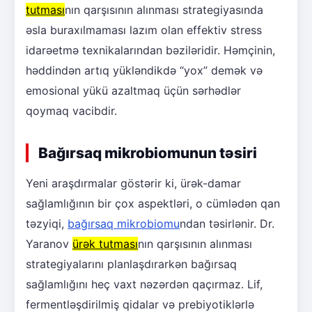
tutması
nın qarşısının alınması strategiyasında
əsla buraxılmaması lazım olan effektiv stress
idarəetmə texnikalarından bəziləridir. Həmçinin,
həddindən artıq yükləndikdə “yox” demək və
emosional yükü azaltmaq üçün sərhədlər
qoymaq vacibdir.
Bağırsaq mikrobiomunun təsiri
Yeni araşdırmalar göstərir ki, ürək-damar
sağlamlığının bir çox aspektləri, o cümlədən qan
təzyiqi,
bağırsaq mikrobiomu
ndan təsirlənir. Dr.
Yaranov
ürək tutması
nın qarşısının alınması
strategiyalarını planlaşdırarkən bağırsaq
sağlamlığını heç vaxt nəzərdən qaçırmaz. Lif,
fermentləşdirilmiş qidalar və prebiyotiklərlə