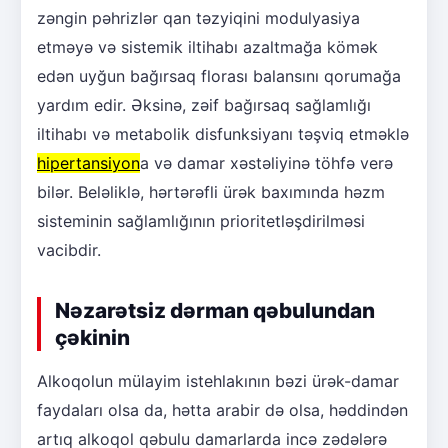
zəngin pəhrizlər qan təzyiqini modulyasiya
etməyə və sistemik iltihabı azaltmağa kömək
edən uyğun bağırsaq florası balansını qorumağa
yardım edir. Əksinə, zəif bağırsaq sağlamlığı
iltihabı və metabolik disfunksiyanı təşviq etməklə
hipertansiyon
a və damar xəstəliyinə töhfə verə
bilər. Beləliklə, hərtərəfli ürək baxımında həzm
sisteminin sağlamlığının prioritetləşdirilməsi
vacibdir.
Nəzarətsiz dərman qəbulundan
çəkinin
Alkoqolun mülayim istehlakının bəzi ürək-damar
faydaları olsa da, hətta arabir də olsa, həddindən
artıq alkoqol qəbulu damarlarda incə zədələrə