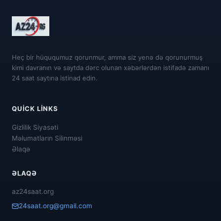
Heç bir hüququmuz qorunmur, amma siz yenə də qorunurmuş
kimi davranın və saytda dərc olunan xəbərlərdən istifadə zamanı
24 saat saytına istinad edin.
QUICK LINKS
Gizlilik Siyasəti
Məlumatların Silinməsi
Əlaqə
ƏLAQƏ
az24saat.org
24saat.org@gmail.com