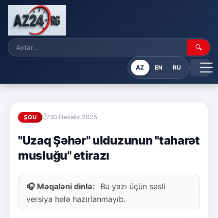
🔍
AZ
EN
RU
30.Dekabr.2025
ŞOU
"Uzaq Şəhər" ulduzunun "taharət
musluğu" etirazı
🎧 Məqaləni dinlə:
Bu yazı üçün səsli
versiya hələ hazırlanmayıb.