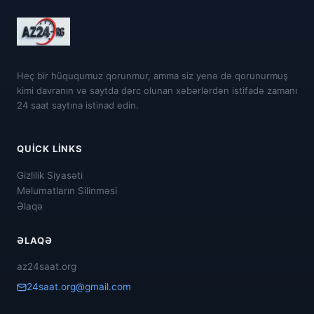
Heç bir hüququmuz qorunmur, amma siz yenə də qorunurmuş
kimi davranın və saytda dərc olunan xəbərlərdən istifadə zamanı
24 saat saytına istinad edin.
QUICK LINKS
Gizlilik Siyasəti
Məlumatların Silinməsi
Əlaqə
ƏLAQƏ
az24saat.org
24saat.org@gmail.com