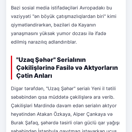
Bəzi sosial media istifadəçiləri Avropadakı bu
vəziyyəti "ən böyük çatışmazlıqlardan biri" kimi
qiymətləndirərkən, bəziləri də Kayanın
yanaşmasını yüksək yumor dozası ilə ifadə
edilmiş narazılıq adlandırıblar.
"Uzaq Şəhər" Serialının
Çəkilişlərinə Fasilə və Aktyorların
Çətin Anları
Digər tərəfdən, "Uzaq Şəhər" serialı Yeni il tətili
səbəbindən qısa müddətə çəkilişlərə ara verib.
Çəkilişləri Mardində davam edən serialın aktyor
heyətindən Atakan Özkaya, Alper Çankaya və
Burak Şafaq, şəhərdə təsirli olan güclü qar yağışı
səbəbindən İstanbula qayıtmaq istəyərkən uçuş