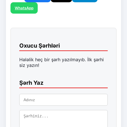
WhatsApp
Oxucu Şərhləri
Hələlik heç bir şərh yazılmayıb. İlk şərhi
siz yazın!
Şərh Yaz