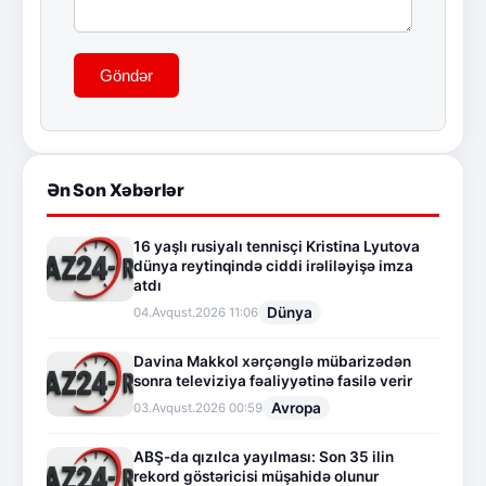
Göndər
Ən Son Xəbərlər
16 yaşlı rusiyalı tennisçi Kristina Lyutova
dünya reytinqində ciddi irəliləyişə imza
atdı
Dünya
04.Avqust.2026 11:06
Davina Makkol xərçənglə mübarizədən
sonra televiziya fəaliyyətinə fasilə verir
Avropa
03.Avqust.2026 00:59
ABŞ-da qızılca yayılması: Son 35 ilin
rekord göstəricisi müşahidə olunur