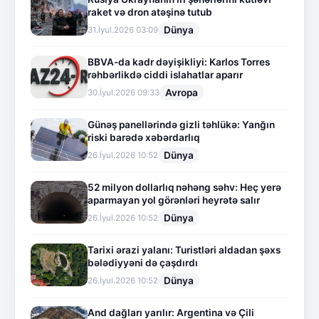
raket və dron atəşinə tutub
Dünya
31.İyul.2026 03:09
BBVA-da kadr dəyişikliyi: Karlos Torres
rəhbərlikdə ciddi islahatlar aparır
Avropa
30.İyul.2026 09:33
Günəş panellərində gizli təhlükə: Yanğın
riski barədə xəbərdarlıq
Dünya
26.İyul.2026 10:52
52 milyon dollarlıq nəhəng səhv: Heç yerə
aparmayan yol görənləri heyrətə salır
Dünya
26.İyul.2026 10:52
Tarixi ərazi yalanı: Turistləri aldadan şəxs
bələdiyyəni də çaşdırdı
Dünya
26.İyul.2026 10:52
And dağları yarılır: Argentina və Çili