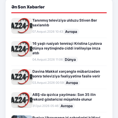
Ən Son Xəbərlər
Tanınmış televiziya ulduzu Stiven Ber
saxlanılıb
Avropa
07.Avqust.2026 10:43
16 yaşlı rusiyalı tennisçi Kristina Lyutova
dünya reytinqində ciddi irəliləyişə imza
atdı
Dünya
04.Avqust.2026 11:06
Davina Makkol xərçənglə mübarizədən
sonra televiziya fəaliyyətinə fasilə verir
Avropa
03.Avqust.2026 00:59
ABŞ-da qızılca yayılması: Son 35 ilin
rekord göstəricisi müşahidə olunur
Avropa
31.İyul.2026 05:46
Rusiya Ukraynanın iri şəhərlərini kütləvi