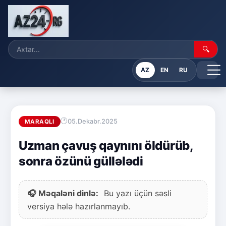
🔍
AZ
EN
RU
05.Dekabr.2025
MARAQLI
Uzman çavuş qaynını öldürüb,
sonra özünü güllələdi
🎧 Məqaləni dinlə:
Bu yazı üçün səsli
versiya hələ hazırlanmayıb.