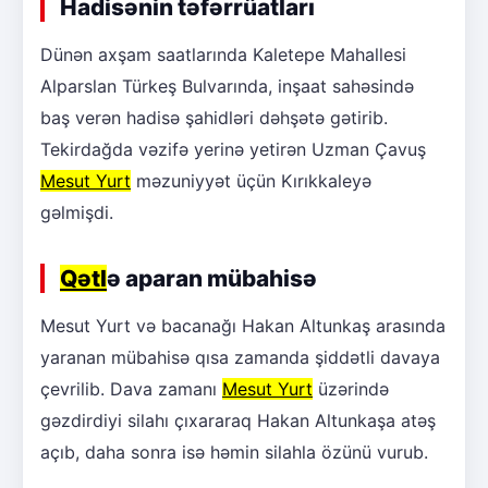
Hadisənin təfərrüatları
Dünən axşam saatlarında Kaletepe Mahallesi
Alparslan Türkeş Bulvarında, inşaat sahəsində
baş verən hadisə şahidləri dəhşətə gətirib.
Tekirdağda vəzifə yerinə yetirən Uzman Çavuş
Mesut Yurt
məzuniyyət üçün Kırıkkaleyə
gəlmişdi.
Qətl
ə aparan mübahisə
Mesut Yurt və bacanağı Hakan Altunkaş arasında
yaranan mübahisə qısa zamanda şiddətli davaya
çevrilib. Dava zamanı
Mesut Yurt
üzərində
gəzdirdiyi silahı çıxararaq Hakan Altunkaşa atəş
açıb, daha sonra isə həmin silahla özünü vurub.