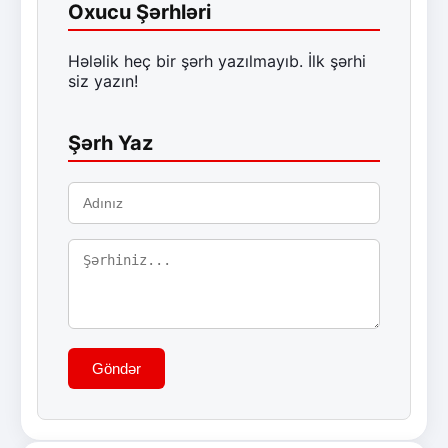
Oxucu Şərhləri
Hələlik heç bir şərh yazılmayıb. İlk şərhi
siz yazın!
Şərh Yaz
Göndər