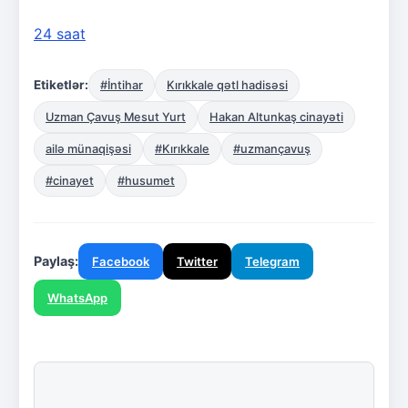
24 saat
Etiketlər:
#İntihar
Kırıkkale qətl hadisəsi
Uzman Çavuş Mesut Yurt
Hakan Altunkaş cinayəti
ailə münaqişəsi
#Kırıkkale
#uzmançavuş
#cinayet
#husumet
Paylaş:
Facebook
Twitter
Telegram
WhatsApp