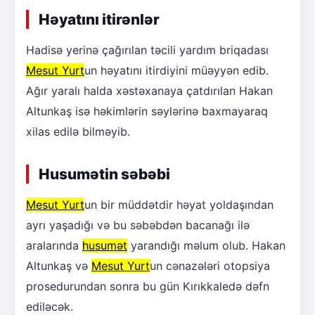
Həyatını itirənlər
Hadisə yerinə çağırılan təcili yardım briqadası
Mesut Yurt
un həyatını itirdiyini müəyyən edib.
Ağır yaralı halda xəstəxanaya çatdırılan Hakan
Altunkaş isə həkimlərin səylərinə baxmayaraq
xilas edilə bilməyib.
Husumətin səbəbi
Mesut Yurt
un bir müddətdir həyat yoldaşından
ayrı yaşadığı və bu səbəbdən bacanağı ilə
aralarında
husumət
yarandığı məlum olub. Hakan
Altunkaş və
Mesut Yurt
un cənazələri otopsiya
prosedurundan sonra bu gün Kırıkkaledə dəfn
ediləcək.