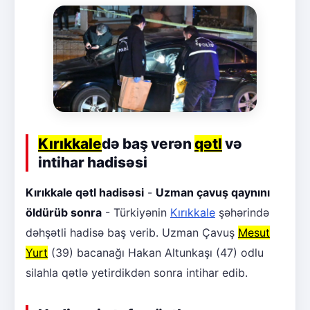
Kırıkkale
də baş verən
qətl
və
intihar hadisəsi
Kırıkkale qətl hadisəsi
-
Uzman çavuş qaynını
öldürüb sonra
- Türkiyənin
Kırıkkale
şəhərində
dəhşətli hadisə baş verib. Uzman Çavuş
Mesut
Yurt
(39) bacanağı Hakan Altunkaşı (47) odlu
silahla qətlə yetirdikdən sonra intihar edib.