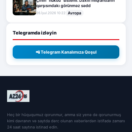
Çinin “hukou” sistemi: Daxili miqrantların
qarşısındakı görünməz sədd
Avropa
26.İyul.2026 10:22
Telegramda izləyin
📲 Telegram Kanalımıza Qoşul
Heç bir hüququmuz qorunmur, amma siz yenə də qorunurmuş
kimi davranın və saytda dərc olunan xəbərlərdən istifadə zamanı
24 saat saytına istinad edin.