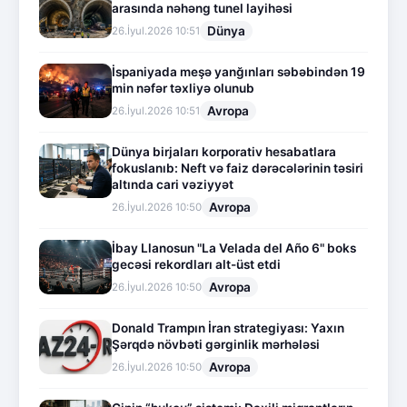
arasında nəhəng tunel layihəsi
Dünya
26.İyul.2026 10:51
İspaniyada meşə yanğınları səbəbindən 19
min nəfər təxliyə olunub
Avropa
26.İyul.2026 10:51
Dünya birjaları korporativ hesabatlara
fokuslanıb: Neft və faiz dərəcələrinin təsiri
altında cari vəziyyət
Avropa
26.İyul.2026 10:50
İbay Llanosun "La Velada del Año 6" boks
gecəsi rekordları alt-üst etdi
Avropa
26.İyul.2026 10:50
Donald Trampın İran strategiyası: Yaxın
Şərqdə növbəti gərginlik mərhələsi
Avropa
26.İyul.2026 10:50