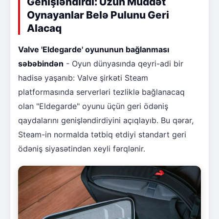
Genişləndirdi: Uzun Müddət
Oynayanlar Belə Pulunu Geri
Alacaq
Valve 'Eldegarde' oyununun bağlanması
səbəbindən
- Oyun dünyasında qeyri-adi bir
hadisə yaşanıb: Valve şirkəti Steam
platformasında serverləri tezliklə bağlanacaq
olan "Eldegarde" oyunu üçün geri ödəniş
qaydalarını genişləndirdiyini açıqlayıb. Bu qərar,
Steam-in normalda tətbiq etdiyi standart geri
ödəniş siyasətindən xeyli fərqlənir.