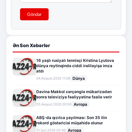
Göndər
Ən Son Xəbərlər
16 yaşlı rusiyalı tennisçi Kristina Lyutova
dünya reytinqində ciddi irəliləyişə imza
atdı
Dünya
04.Avqust.2026 11:06
Davina Makkol xərçənglə mübarizədən
sonra televiziya fəaliyyətinə fasilə verir
Avropa
03.Avqust.2026 00:59
ABŞ-da qızılca yayılması: Son 35 ilin
rekord göstəricisi müşahidə olunur
Avropa
31.İyul.2026 05:46