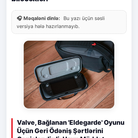
🎧 Məqaləni dinlə:
Bu yazı üçün səsli
versiya hələ hazırlanmayıb.
Valve, Bağlanan 'Eldegarde' Oyunu
Üçün Geri Ödəniş Şərtlərini