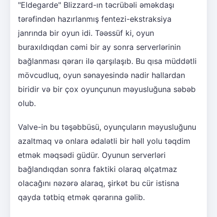
"Eldegarde" Blizzard-ın təcrübəli əməkdaşı
tərəfindən hazırlanmış fentezi-ekstraksiya
janrında bir oyun idi. Təəssüf ki, oyun
buraxıldıqdan cəmi bir ay sonra serverlərinin
bağlanması qərarı ilə qarşılaşıb. Bu qısa müddətli
mövcudluq, oyun sənayesində nadir hallardan
biridir və bir çox oyunçunun məyusluğuna səbəb
olub.
Valve-in bu təşəbbüsü, oyunçuların məyusluğunu
azaltmaq və onlara ədalətli bir həll yolu təqdim
etmək məqsədi güdür. Oyunun serverləri
bağlandıqdan sonra faktiki olaraq əlçatmaz
olacağını nəzərə alaraq, şirkət bu cür istisna
qayda tətbiq etmək qərarına gəlib.