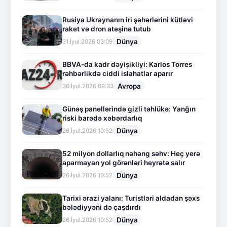
Rusiya Ukraynanın iri şəhərlərini kütləvi
raket və dron atəşinə tutub
Dünya
31.İyul.2026 03:09
BBVA-da kadr dəyişikliyi: Karlos Torres
rəhbərlikdə ciddi islahatlar aparır
Avropa
30.İyul.2026 09:33
Günəş panellərində gizli təhlükə: Yanğın
riski barədə xəbərdarlıq
Dünya
26.İyul.2026 10:52
52 milyon dollarlıq nəhəng səhv: Heç yerə
aparmayan yol görənləri heyrətə salır
Dünya
26.İyul.2026 10:52
Tarixi ərazi yalanı: Turistləri aldadan şəxs
bələdiyyəni də çaşdırdı
Dünya
26.İyul.2026 10:52