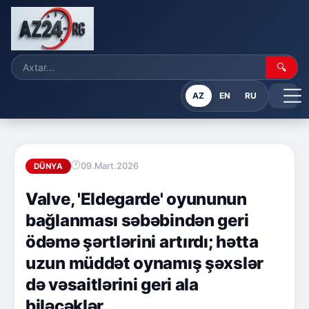
🔍
AZ
EN
RU
09.Mart.2026
DÜNYA
Valve, 'Eldegarde' oyununun
bağlanması səbəbindən geri
ödəmə şərtlərini artırdı; hətta
uzun müddət oynamış şəxslər
də vəsaitlərini geri ala
biləcəklər.