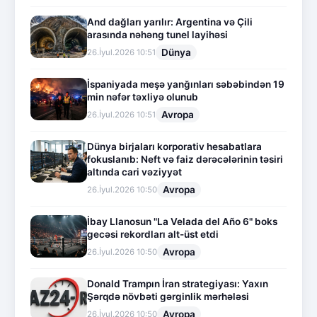
And dağları yarılır: Argentina və Çili
arasında nəhəng tunel layihəsi
Dünya
26.İyul.2026 10:51
İspaniyada meşə yanğınları səbəbindən 19
min nəfər təxliyə olunub
Avropa
26.İyul.2026 10:51
Dünya birjaları korporativ hesabatlara
fokuslanıb: Neft və faiz dərəcələrinin təsiri
altında cari vəziyyət
Avropa
26.İyul.2026 10:50
İbay Llanosun "La Velada del Año 6" boks
gecəsi rekordları alt-üst etdi
Avropa
26.İyul.2026 10:50
Donald Trampın İran strategiyası: Yaxın
Şərqdə növbəti gərginlik mərhələsi
Avropa
26.İyul.2026 10:50