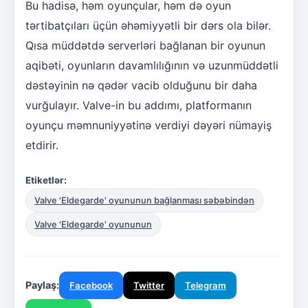
Bu hadisə, həm oyunçular, həm də oyun
tərtibatçıları üçün əhəmiyyətli bir dərs ola bilər.
Qısa müddətdə serverləri bağlanan bir oyunun
aqibəti, oyunların davamlılığının və uzunmüddətli
dəstəyinin nə qədər vacib olduğunu bir daha
vurğulayır. Valve-in bu addımı, platformanın
oyunçu məmnuniyyətinə verdiyi dəyəri nümayiş
etdirir.
Etiketlər:
Valve 'Eldegarde' oyununun bağlanması səbəbindən
Valve 'Eldegarde' oyununun
Paylaş:
Facebook
Twitter
Telegram