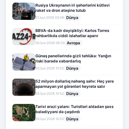
Rusiya Ukraynanın iri şəhərlərini kütləvi
raket və dron atəşinə tutub
Dünya
31.İyul.2026 03:09
BBVA-da kadr dəyişikliyi: Karlos Torres
rəhbərlikdə ciddi islahatlar aparır
Avropa
30.İyul.2026 09:33
Günəş panellərində gizli təhlükə: Yanğın
riski barədə xəbərdarlıq
Dünya
26.İyul.2026 10:52
52 milyon dollarlıq nəhəng səhv: Heç yerə
aparmayan yol görənləri heyrətə salır
Dünya
26.İyul.2026 10:52
Tarixi ərazi yalanı: Turistləri aldadan şəxs
bələdiyyəni də çaşdırdı
Dünya
26.İyul.2026 10:52