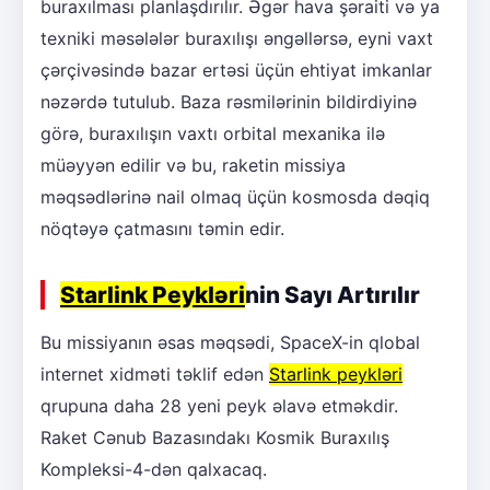
buraxılması planlaşdırılır. Əgər hava şəraiti və ya
texniki məsələlər buraxılışı əngəllərsə, eyni vaxt
çərçivəsində bazar ertəsi üçün ehtiyat imkanlar
nəzərdə tutulub. Baza rəsmilərinin bildirdiyinə
görə, buraxılışın vaxtı orbital mexanika ilə
müəyyən edilir və bu, raketin missiya
məqsədlərinə nail olmaq üçün kosmosda dəqiq
nöqtəyə çatmasını təmin edir.
Starlink Peykləri
nin Sayı Artırılır
Bu missiyanın əsas məqsədi, SpaceX-in qlobal
internet xidməti təklif edən
Starlink peykləri
qrupuna daha 28 yeni peyk əlavə etməkdir.
Raket Cənub Bazasındakı Kosmik Buraxılış
Kompleksi-4-dən qalxacaq.