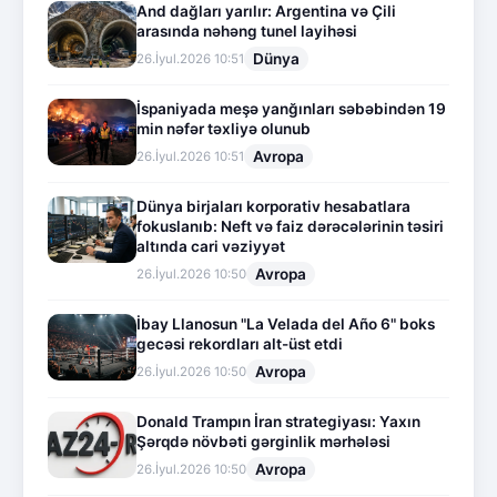
And dağları yarılır: Argentina və Çili
arasında nəhəng tunel layihəsi
Dünya
26.İyul.2026 10:51
İspaniyada meşə yanğınları səbəbindən 19
min nəfər təxliyə olunub
Avropa
26.İyul.2026 10:51
Dünya birjaları korporativ hesabatlara
fokuslanıb: Neft və faiz dərəcələrinin təsiri
altında cari vəziyyət
Avropa
26.İyul.2026 10:50
İbay Llanosun "La Velada del Año 6" boks
gecəsi rekordları alt-üst etdi
Avropa
26.İyul.2026 10:50
Donald Trampın İran strategiyası: Yaxın
Şərqdə növbəti gərginlik mərhələsi
Avropa
26.İyul.2026 10:50