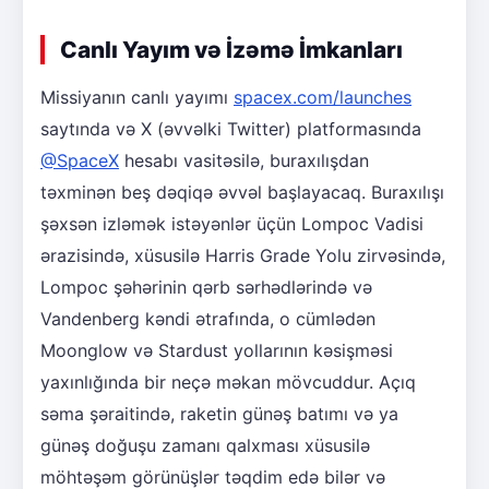
Canlı Yayım və İzəmə İmkanları
Missiyanın canlı yayımı
spacex.com/launches
saytında və X (əvvəlki Twitter) platformasında
@SpaceX
hesabı vasitəsilə, buraxılışdan
təxminən beş dəqiqə əvvəl başlayacaq. Buraxılışı
şəxsən izləmək istəyənlər üçün Lompoc Vadisi
ərazisində, xüsusilə Harris Grade Yolu zirvəsində,
Lompoc şəhərinin qərb sərhədlərində və
Vandenberg kəndi ətrafında, o cümlədən
Moonglow və Stardust yollarının kəsişməsi
yaxınlığında bir neçə məkan mövcuddur. Açıq
səma şəraitində, raketin günəş batımı və ya
günəş doğuşu zamanı qalxması xüsusilə
möhtəşəm görünüşlər təqdim edə bilər və