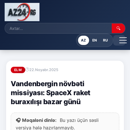
🔍
AZ
EN
RU
22.Noyabr.2025
ELM
Vandenbergin növbəti
missiyası: SpaceX raket
buraxılışı bazar günü
🎧 Məqaləni dinlə:
Bu yazı üçün səsli
versiya hələ hazırlanmayıb.