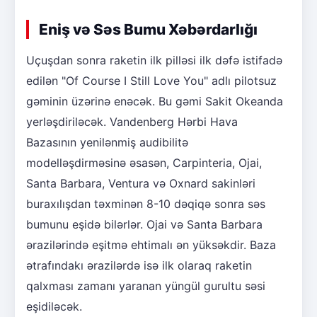
Eniş və Səs Bumu Xəbərdarlığı
Uçuşdan sonra raketin ilk pilləsi ilk dəfə istifadə
edilən "Of Course I Still Love You" adlı pilotsuz
gəminin üzərinə enəcək. Bu gəmi Sakit Okeanda
yerləşdiriləcək. Vandenberg Hərbi Hava
Bazasının yenilənmiş audibilitə
modelləşdirməsinə əsasən, Carpinteria, Ojai,
Santa Barbara, Ventura və Oxnard sakinləri
buraxılışdan təxminən 8-10 dəqiqə sonra səs
bumunu eşidə bilərlər. Ojai və Santa Barbara
ərazilərində eşitmə ehtimalı ən yüksəkdir. Baza
ətrafındakı ərazilərdə isə ilk olaraq raketin
qalxması zamanı yaranan yüngül gurultu səsi
eşidiləcək.