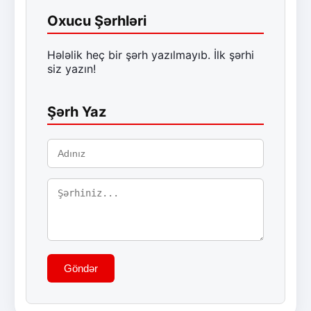
Oxucu Şərhləri
Hələlik heç bir şərh yazılmayıb. İlk şərhi
siz yazın!
Şərh Yaz
Göndər