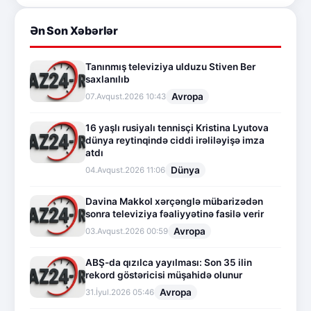
Ən Son Xəbərlər
Tanınmış televiziya ulduzu Stiven Ber
saxlanılıb
Avropa
07.Avqust.2026 10:43
16 yaşlı rusiyalı tennisçi Kristina Lyutova
dünya reytinqində ciddi irəliləyişə imza
atdı
Dünya
04.Avqust.2026 11:06
Davina Makkol xərçənglə mübarizədən
sonra televiziya fəaliyyətinə fasilə verir
Avropa
03.Avqust.2026 00:59
ABŞ-da qızılca yayılması: Son 35 ilin
rekord göstəricisi müşahidə olunur
Avropa
31.İyul.2026 05:46