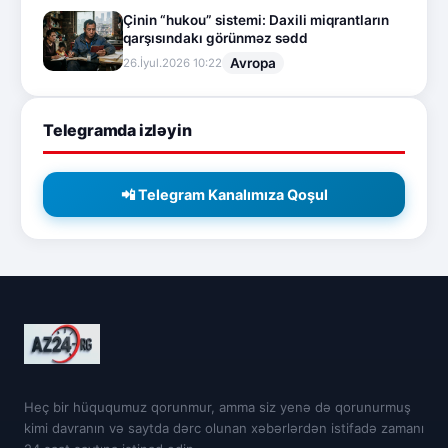
Çinin “hukou” sistemi: Daxili miqrantların
qarşısındakı görünməz sədd
Avropa
26.İyul.2026 10:22
Telegramda izləyin
📲 Telegram Kanalımıza Qoşul
Heç bir hüququmuz qorunmur, amma siz yenə də qorunurmuş
kimi davranın və saytda dərc olunan xəbərlərdən istifadə zamanı