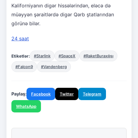
Kaliforniyanın digər hissələrindən, eləcə də
müəyyən şəraitlərdə digər Qərb ştatlarından
görünə bilər.
24 saat
Etiketlər:
#Starlink
#SpaceX
#RaketBuraxılışı
#Falcon9
#Vandenberg
Paylaş:
Facebook
Twitter
Telegram
WhatsApp