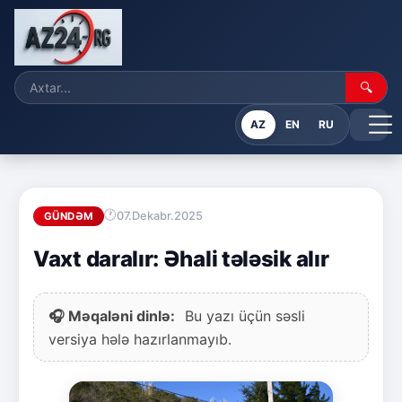
🔍
AZ
EN
RU
07.Dekabr.2025
GÜNDƏM
Vaxt daralır: Əhali tələsik alır
🎧 Məqaləni dinlə:
Bu yazı üçün səsli
versiya hələ hazırlanmayıb.