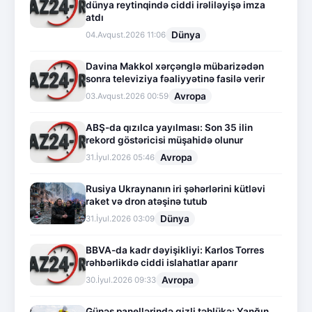
dünya reytinqində ciddi irəliləyişə imza
atdı
Dünya
04.Avqust.2026 11:06
Davina Makkol xərçənglə mübarizədən
sonra televiziya fəaliyyətinə fasilə verir
Avropa
03.Avqust.2026 00:59
ABŞ-da qızılca yayılması: Son 35 ilin
rekord göstəricisi müşahidə olunur
Avropa
31.İyul.2026 05:46
Rusiya Ukraynanın iri şəhərlərini kütləvi
raket və dron atəşinə tutub
Dünya
31.İyul.2026 03:09
BBVA-da kadr dəyişikliyi: Karlos Torres
rəhbərlikdə ciddi islahatlar aparır
Avropa
30.İyul.2026 09:33
Günəş panellərində gizli təhlükə: Yanğın