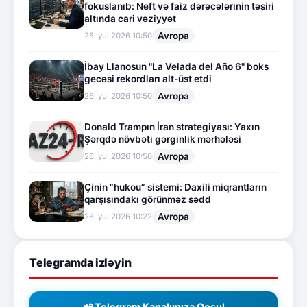
fokuslanıb: Neft və faiz dərəcələrinin təsiri
altında cari vəziyyət
Avropa
26.İyul.2026 10:50
İbay Llanosun "La Velada del Año 6" boks
gecəsi rekordları alt-üst etdi
Avropa
26.İyul.2026 10:50
Donald Trampın İran strategiyası: Yaxın
Şərqdə növbəti gərginlik mərhələsi
Avropa
26.İyul.2026 10:50
Çinin “hukou” sistemi: Daxili miqrantların
qarşısındakı görünməz sədd
Avropa
26.İyul.2026 10:22
Telegramda izləyin
📲 Telegram Kanalımıza Qoşul