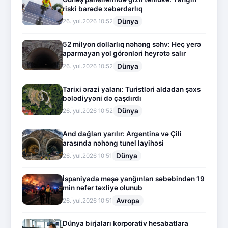
riski barədə xəbərdarlıq
Dünya
26.İyul.2026 10:52
52 milyon dollarlıq nəhəng səhv: Heç yerə
aparmayan yol görənləri heyrətə salır
Dünya
26.İyul.2026 10:52
Tarixi ərazi yalanı: Turistləri aldadan şəxs
bələdiyyəni də çaşdırdı
Dünya
26.İyul.2026 10:52
And dağları yarılır: Argentina və Çili
arasında nəhəng tunel layihəsi
Dünya
26.İyul.2026 10:51
İspaniyada meşə yanğınları səbəbindən 19
min nəfər təxliyə olunub
Avropa
26.İyul.2026 10:51
Dünya birjaları korporativ hesabatlara