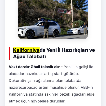
Kaliforniya
da Yeni İl Hazırlıqları və
Ağac Tələbatı
Vaxt daralır Əhali tələsik alır
- Yeni ilin gəlişi ilə
əlaqədar hazırlıqlar artıq start götürüb.
Dekorativ şam ağaclarına olan tələbatda
nəzərəçarpacaq artım müşahidə olunur. ABŞ-ın
Kaliforniya ştatında sakinlər bəzək ağacları əldə
etmək üçün növbələrə durublar.