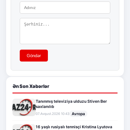
Göndər
Ən Son Xəbərlər
Tanınmış televiziya ulduzu Stiven Ber
saxlanılıb
Avropa
07.Avqust.2026 10:43
16 yaşlı rusiyalı tennisçi Kristina Lyutova