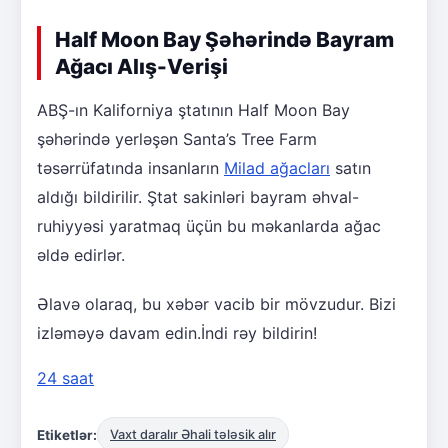
Half Moon Bay Şəhərində Bayram
Ağacı Alış-Verişi
ABŞ-ın Kaliforniya ştatının Half Moon Bay
şəhərində yerləşən Santa’s Tree Farm
təsərrüfatında insanların
Milad ağacları
satın
aldığı bildirilir. Ştat sakinləri bayram əhval-
ruhiyyəsi yaratmaq üçün bu məkanlarda ağac
əldə edirlər.
Əlavə olaraq, bu xəbər vacib bir mövzudur. Bizi
izləməyə davam edin.İndi rəy bildirin!
24 saat
Etiketlər:
Vaxt daralır Əhali tələsik alır