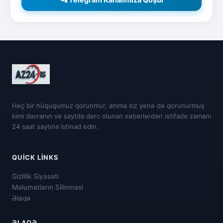
Heç bir hüququmuz qorunmur, amma siz yenə də qorunurmuş
kimi davranın və saytda dərc olunan xəbərlərdən istifadə zamanı
24 saat saytına istinad edin.
QUICK LINKS
Gizlilik Siyasəti
Məlumatların Silinməsi
Əlaqə
ƏLAQƏ