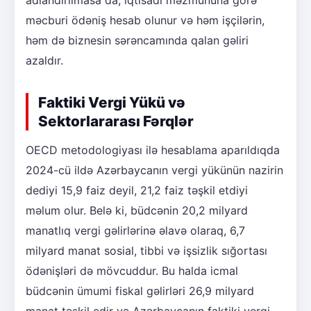
adlandırılmasa da, iqtisadi məzmununa görə
məcburi ödəniş hesab olunur və həm işçilərin,
həm də biznesin sərəncamında qalan gəliri
azaldır.
Faktiki Vergi Yükü və
Sektorlararası Fərqlər
OECD metodologiyası ilə hesablama aparıldıqda
2024-cü ildə Azərbaycanın vergi yükünün nazirin
dediyi 15,9 faiz deyil, 21,2 faiz təşkil etdiyi
məlum olur. Belə ki, büdcənin 20,2 milyard
manatlıq vergi gəlirlərinə əlavə olaraq, 6,7
milyard manat sosial, tibbi və işsizlik sığortası
ödənişləri də mövcuddur. Bu halda icmal
büdcənin ümumi fiskal gəlirləri 26,9 milyard