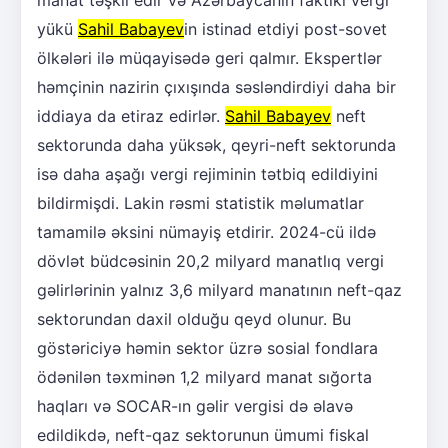
manat təşkil edir və Azərbaycanın faktiki vergi
yükü
Sahil Babayev
in istinad etdiyi post-sovet
ölkələri ilə müqayisədə geri qalmır. Ekspertlər
həmçinin nazirin çıxışında səsləndirdiyi daha bir
iddiaya da etiraz edirlər.
Sahil Babayev
neft
sektorunda daha yüksək, qeyri-neft sektorunda
isə daha aşağı vergi rejiminin tətbiq edildiyini
bildirmişdi. Lakin rəsmi statistik məlumatlar
tamamilə əksini nümayiş etdirir. 2024-cü ildə
dövlət büdcəsinin 20,2 milyard manatlıq vergi
gəlirlərinin yalnız 3,6 milyard manatının neft-qaz
sektorundan daxil olduğu qeyd olunur. Bu
göstəriciyə həmin sektor üzrə sosial fondlara
ödənilən təxminən 1,2 milyard manat sığorta
haqları və SOCAR-ın gəlir vergisi də əlavə
edildikdə, neft-qaz sektorunun ümumi fiskal