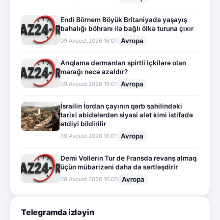
Endi Börnem Böyük Britaniyada yaşayış
bahalığı böhranı ilə bağlı ölkə turuna çıxır
Avropa
09.Avqust.2026 16:01
Arıqlama dərmanları spirtli içkilərə olan
marağı necə azaldır?
Avropa
09.Avqust.2026 16:01
İsrailin İordan çayının qərb sahilindəki
tarixi abidələrdən siyasi alət kimi istifadə
etdiyi bildirilir
Avropa
09.Avqust.2026 16:01
Demi Vollerin Tur de Fransda revanş almaq
üçün mübarizəni daha da sərtləşdirir
Avropa
09.Avqust.2026 16:00
Telegramda izləyin