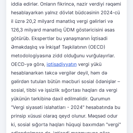
iddia edirlər. Onların fikrincə, nazir verdiyi rəqəmi
hesablayarkən yalnız dövlət büdcəsinin 2024-cü
il üzrə 20,2 milyard manatlıq vergi gəlirləri və
126,3 milyard manatlıq ÜDM göstəricisini əsas
götürüb. Ekspertlər bu yanaşmanın İqtisadi
Əməkdaşlıq və İnkişaf Təşkilatının (OECD)
metodologiyasına zidd olduğunu vurğulayırlar.
OECD-yə görə,
iqtisadiyyatın
vergi yükü
hesablanarkən təkcə vergilər deyil, həm də
gəlirdən tutulan bütün məcburi sosial ödənişlər –
sosial, tibbi və işsizlik sığortası haqları da vergi
yükünün tərkibinə daxil edilməlidir. Qurumun
"Vergi siyasəti islahatları - 2024" hesabatında bu
prinsip xüsusi olaraq qeyd olunur. Məqsəd odur
ki, sosial sığorta haqları hüquqi baxımdan "vergi"