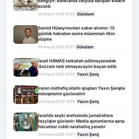
səngiyir: Banklarda valyuta satışları kəskin
azalıb
Gündəm
09.Avqust.2026 16:32
Samid Hüseynovdan xəbər alınmır: 15
günlük həbsdən sonra müəmmalı itkin
düşmə
Gündəm
09.Avqust.2026 16:31
İsrail HƏMAS tərksilah edilməyənədək
Qəzzanı tərk etməyəcəyini bəyan edib
Yaxın Şərq
09.Avqust.2026 16:30
İranın müttəfiq silahlı qrupları Yaxın Şərqdə
mövqelərini gücləndirir
Yaxın Şərq
09.Avqust.2026 16:28
İsraildə seçki ərəfəsində jurnalistlərə
təzyiqlər güclənir: Media qurumlarına qarşı
hücumlar ciddi narahatlıq yaradır
Yaxın Şərq
09.Avqust.2026 16:27