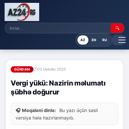
🔍
AZ
EN
RU
03.Dekabr.2025
GÜNDƏM
Vergi yükü: Nazirin məlumatı
şübhə doğurur
🎧 Məqaləni dinlə:
Bu yazı üçün səsli
versiya hələ hazırlanmayıb.