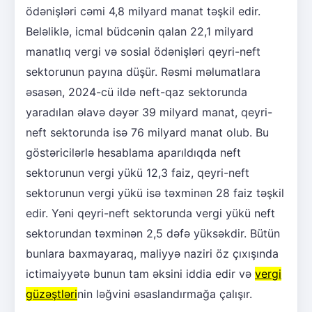
ödənişləri cəmi 4,8 milyard manat təşkil edir.
Beləliklə, icmal büdcənin qalan 22,1 milyard
manatlıq vergi və sosial ödənişləri qeyri-neft
sektorunun payına düşür. Rəsmi məlumatlara
əsasən, 2024-cü ildə neft-qaz sektorunda
yaradılan əlavə dəyər 39 milyard manat, qeyri-
neft sektorunda isə 76 milyard manat olub. Bu
göstəricilərlə hesablama aparıldıqda neft
sektorunun vergi yükü 12,3 faiz, qeyri-neft
sektorunun vergi yükü isə təxminən 28 faiz təşkil
edir. Yəni qeyri-neft sektorunda vergi yükü neft
sektorundan təxminən 2,5 dəfə yüksəkdir. Bütün
bunlara baxmayaraq, maliyyə naziri öz çıxışında
ictimaiyyətə bunun tam əksini iddia edir və
vergi
güzəştləri
nin ləğvini əsaslandırmağa çalışır.