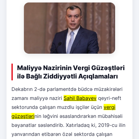
Maliyyə Nazirinin Vergi Güzəştləri
ilə Bağlı Ziddiyyətli Açıqlamaları
Dekabrın 2-də parlamentdə büdcə müzakirələri
zamanı maliyyə naziri
Sahil Babayev
qeyri-neft
sektorunda çalışan muzdlu işçilər üçün
vergi
güzəştləri
nin ləğvini əsaslandırarkən mübahisəli
bəyanatlar səsləndirib. Xatırladaq ki, 2019-cu ilin
yanvarından etibarən özəl sektorda çalışan