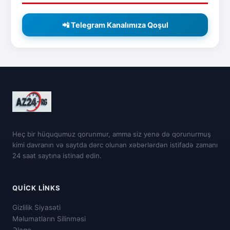
📲 Telegram Kanalımıza Qoşul
Heç bir hüququmuz qorunmur, amma siz yenə də qorunurmuş
kimi davranın və saytda dərc olunan xəbərlərdən istifadə zamanı
24 saat saytına istinad edin.
QUICK LINKS
Gizlilik Siyasəti
Məlumatların Silinməsi
Əlaqə