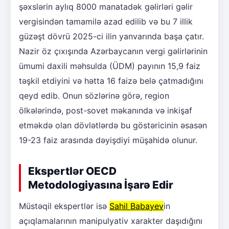
şəxslərin aylıq 8000 manatadək gəlirləri gəlir
vergisindən tamamilə azad edilib və bu 7 illik
güzəşt dövrü 2025-ci ilin yanvarında başa çatır.
Nazir öz çıxışında Azərbaycanın vergi gəlirlərinin
ümumi daxili məhsulda (ÜDM) payının 15,9 faiz
təşkil etdiyini və hətta 16 faizə belə çatmadığını
qeyd edib. Onun sözlərinə görə, region
ölkələrində, post-sovet məkanında və inkişaf
etməkdə olan dövlətlərdə bu göstəricinin əsasən
19-23 faiz arasında dəyişdiyi müşahidə olunur.
Ekspertlər OECD
Metodologiyasına İşarə Edir
Müstəqil ekspertlər isə
Sahil Babayev
in
açıqlamalarının manipulyativ xarakter daşıdığını