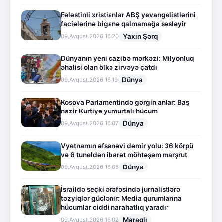
Fələstinli xristianlar ABŞ yevangelistlərini
faciələrinə biganə qalmamağa səsləyir
Yaxın Şərq
09.Avqust.2026 16:20
Dünyanın yeni cazibə mərkəzi: Milyonluq
əhalisi olan ölkə zirvəyə çatdı
Dünya
09.Avqust.2026 16:19
Kosova Parlamentində gərgin anlar: Baş
nazir Kurtiyə yumurtalı hücum
Dünya
09.Avqust.2026 16:07
Vyetnamın əfsanəvi dəmir yolu: 36 körpü
və 6 tuneldən ibarət möhtəşəm marşrut
Dünya
09.Avqust.2026 16:05
İsraildə seçki ərəfəsində jurnalistlərə
təzyiqlər güclənir: Media qurumlarına
hücumlar ciddi narahatlıq yaradır
Maraqlı
09.Avqust.2026 16:02