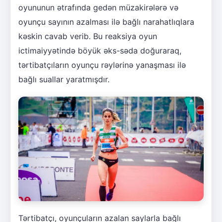
oyununun ətrafında gedən müzakirələrə və
oyunçu sayının azalması ilə bağlı narahatlıqlara
kəskin cavab verib. Bu reaksiya oyun
ictimaiyyətində böyük əks-səda doğuraraq,
tərtibatçıların oyunçu rəylərinə yanaşması ilə
bağlı suallar yaratmışdır.
Tərtibatçı, oyunçuların azalan saylarla bağlı