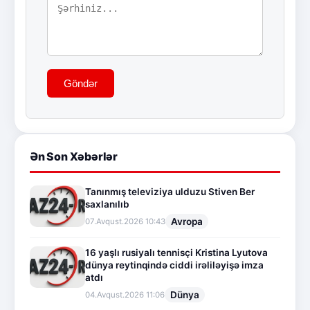
Göndər
Ən Son Xəbərlər
Tanınmış televiziya ulduzu Stiven Ber
saxlanılıb
Avropa
07.Avqust.2026 10:43
16 yaşlı rusiyalı tennisçi Kristina Lyutova
dünya reytinqində ciddi irəliləyişə imza
atdı
Dünya
04.Avqust.2026 11:06