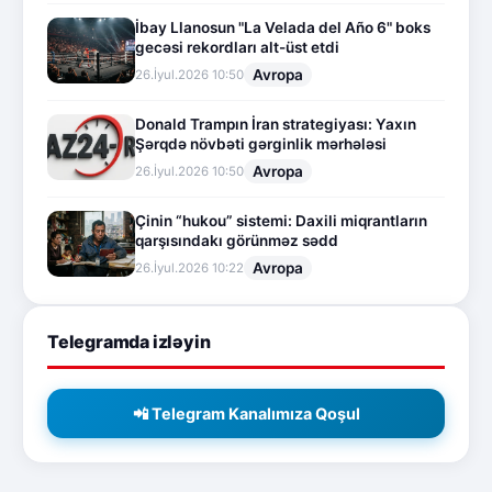
İbay Llanosun "La Velada del Año 6" boks
gecəsi rekordları alt-üst etdi
Avropa
26.İyul.2026 10:50
Donald Trampın İran strategiyası: Yaxın
Şərqdə növbəti gərginlik mərhələsi
Avropa
26.İyul.2026 10:50
Çinin “hukou” sistemi: Daxili miqrantların
qarşısındakı görünməz sədd
Avropa
26.İyul.2026 10:22
Telegramda izləyin
📲 Telegram Kanalımıza Qoşul