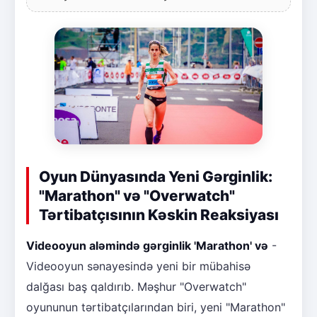
Oyun Dünyasında Yeni Gərginlik:
"Marathon" və "Overwatch"
Tərtibatçısının Kəskin Reaksiyası
Videooyun aləmində gərginlik 'Marathon' və
-
Videooyun sənayesində yeni bir mübahisə
dalğası baş qaldırıb. Məşhur "Overwatch"
oyununun tərtibatçılarından biri, yeni "Marathon"