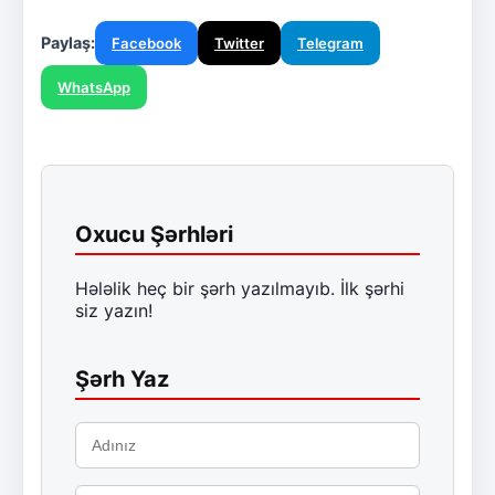
Paylaş:
Facebook
Twitter
Telegram
WhatsApp
Oxucu Şərhləri
Hələlik heç bir şərh yazılmayıb. İlk şərhi
siz yazın!
Şərh Yaz