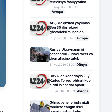
televiziya fəaliyyətinə
fasilə verir
03.Avqust.2026 00:59
Avropa
ABŞ-da qızılca yayılması:
Son 35 ilin rekord
göstəricisi müşahidə
olunur
Avropa
31.İyul.2026 05:46
Rusiya Ukraynanın iri
şəhərlərini kütləvi raket və
dron atəşinə tutub
Dünya
31.İyul.2026 03:09
BBVA-da kadr dəyişikliyi:
Karlos Torres rəhbərlikdə
ciddi islahatlar aparır
Avropa
30.İyul.2026 09:33
Günəş panellərində gizli
təhlükə: Yanğın riski
barədə xəbərdarlıq