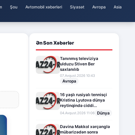
m
Şou
Avtomobil xəbərləri
Siyasət
Avropa
Asia
Ən Son Xəbərlər
Tanınmış televiziya
ulduzu Stiven Ber
saxlanılıb
07.Avqust.2026 10:43
Avropa
16 yaşlı rusiyalı tennisçi
Kristina Lyutova dünya
reytinqində ciddi
irəliləyişə imza atdı
Dünya
04.Avqust.2026 11:06
Davina Makkol xərçənglə
mübarizədən sonra