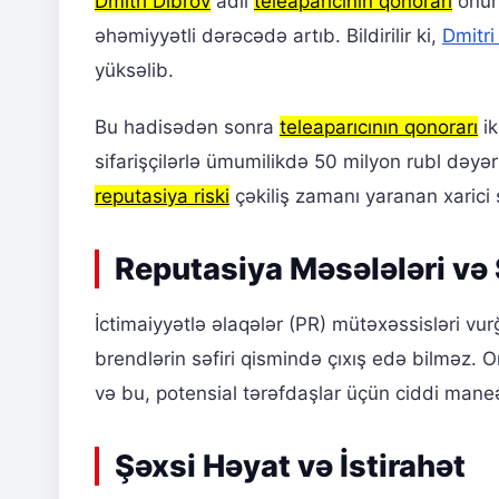
Dmitri Dibrov
adlı
teleaparıcının qonorarı
onun 
əhəmiyyətli dərəcədə artıb. Bildirilir ki,
Dmitri
yüksəlib.
Bu hadisədən sonra
teleaparıcının qonorarı
ik
sifarişçilərlə ümumilikdə 50 milyon rubl dəyər
reputasiya riski
çəkiliş zamanı yaranan xarici şə
Reputasiya Məsələləri və 
İctimaiyyətlə əlaqələr (PR) mütəxəssisləri vur
brendlərin səfiri qismində çıxış edə bilməz. On
və bu, potensial tərəfdaşlar üçün ciddi maneə
Şəxsi Həyat və İstirahət