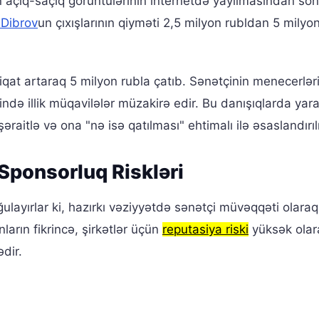
açıq-saçıq görüntülərinin internetdə yayılmasından son
 Dibrov
un çıxışlarının qiyməti 2,5 milyon rubldan 5 milyo
iqat artaraq 5 milyon rubla çatıb. Sənətçinin menecerlər
ində illik müqavilələr müzakirə edir. Bu danışıqlarda yar
raitlə və ona "nə isə qatılması" ehtimalı ilə əsaslandırılı
Sponsorluq Riskləri
ğulayırlar ki, hazırkı vəziyyətdə sənətçi müvəqqəti olaraq
ların fikrincə, şirkətlər üçün
reputasiya riski
yüksək olara
dir.