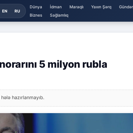
Dünya
İdman
Maraqlı
Yaxın Şərq
Gündə
EN
RU
Biznes
Sağlamlıq
norarını 5 milyon rubla
 hələ hazırlanmayıb.