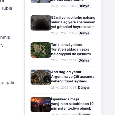
ra
Dünya
26.İyul.2026 10:52
n rubla
52 milyon dollarlıq nəhəng
səhv: Heç yerə aparmayan
yol görənləri heyrətə salır
i
Dünya
26.İyul.2026 10:52
anmış
Tarixi ərazi yalanı:
r.
Turistləri aldadan şəxs
bələdiyyəni də çaşdırdı
Dünya
26.İyul.2026 10:52
And dağları yarılır:
Argentina və Çili arasında
nəhəng tunel layihəsi
q qalır
Dünya
26.İyul.2026 10:51
İspaniyada meşə
yanğınları səbəbindən 19
min nəfər təxliyə olunub
Avropa
26.İyul.2026 10:51