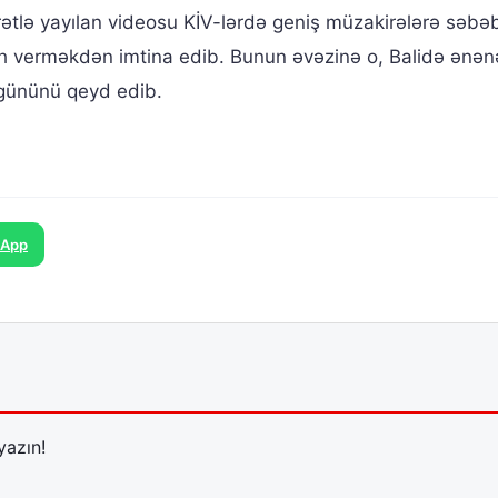
ətlə yayılan videosu KİV-lərdə geniş müzakirələrə səbə
h verməkdən imtina edib. Bunun əvəzinə o, Balidə ənən
 gününü qeyd edib.
sApp
yazın!