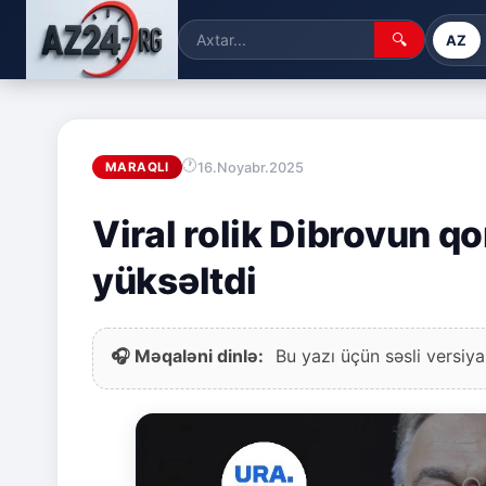
🔍
AZ
16.Noyabr.2025
MARAQLI
Viral rolik Dibrovun qo
yüksəltdi
🎧 Məqaləni dinlə:
Bu yazı üçün səsli versiya