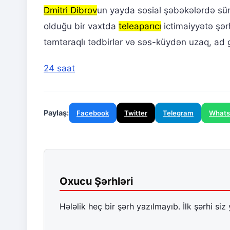
Dmitri Dibrov
un yayda sosial şəbəkələrdə sür
olduğu bir vaxtda
teleaparıcı
ictimaiyyətə şər
təmtəraqlı tədbirlər və səs-küydən uzaq, ad
24 saat
Paylaş:
Facebook
Twitter
Telegram
What
Oxucu Şərhləri
Hələlik heç bir şərh yazılmayıb. İlk şərhi siz 