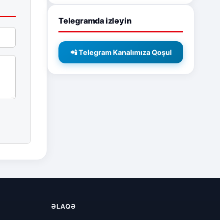
Telegramda izləyin
📲 Telegram Kanalımıza Qoşul
ƏLAQƏ