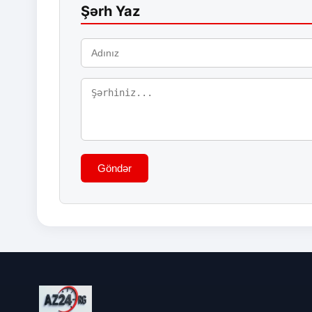
Şərh Yaz
Göndər