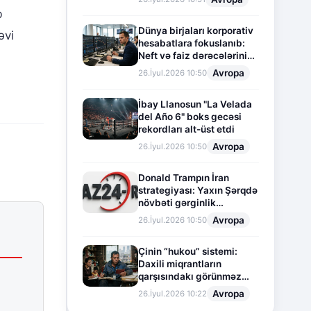
b
Dünya birjaları korporativ
əvi
hesabatlara fokuslanıb:
Neft və faiz dərəcələrinin
təsiri altında cari vəziyyət
Avropa
26.İyul.2026 10:50
İbay Llanosun "La Velada
del Año 6" boks gecəsi
rekordları alt-üst etdi
Avropa
26.İyul.2026 10:50
Donald Trampın İran
strategiyası: Yaxın Şərqdə
növbəti gərginlik
mərhələsi
Avropa
26.İyul.2026 10:50
Çinin “hukou” sistemi:
Daxili miqrantların
qarşısındakı görünməz
sədd
Avropa
26.İyul.2026 10:22