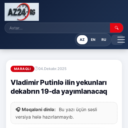
🔍
AZ
EN
RU
04.Dekabr.2025
MARAQLI
Vladimir Putinlə ilin yekunları
dekabrın 19-da yayımlanacaq
🎧 Məqaləni dinlə:
Bu yazı üçün səsli
versiya hələ hazırlanmayıb.