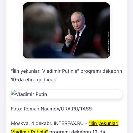
"İlin yekunları Vladimir Putinlə" proqramı dekabrın
19-da efirə gedəcək
Foto: Roman Naumov/URA.RU/TASS
Moskva. 4 dekabr. INTERFAX.RU -
"İlin yekunları
Vladimir Putinlə"
proqramı dekabrın 19-da