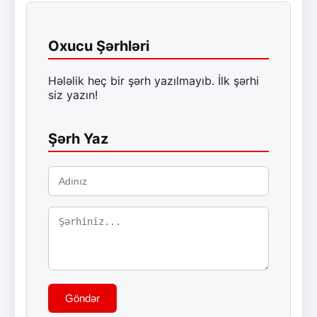
Oxucu Şərhləri
Hələlik heç bir şərh yazılmayıb. İlk şərhi
siz yazın!
Şərh Yaz
Göndər