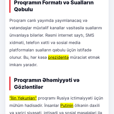
Proqramın Formatı və Sualların
Qəbulu
Proqram canlı yayımda yayımlanacaq və
vətəndaşlar müxtəlif kanallar vasitəsilə suallarını
ünvanlaya bilərlər. Rəsmi internet saytı, SMS
xidməti, telefon xətti və sosial media
platformaları sualların qəbulu üçün istifadə
olunur. Bu, hər kəsə
prezidentə
müraciət etmək
imkanı yaradır.
Proqramın Əhəmiyyəti və
Gözləntilər
"İlin Yekunları"
proqramı Rusiya ictimaiyyəti üçün
mühüm hadisədir. İnsanlar
Putinin
ölkənin daxili
və xarici siyasəti, iqtisadi və sosial məsələləri ilə