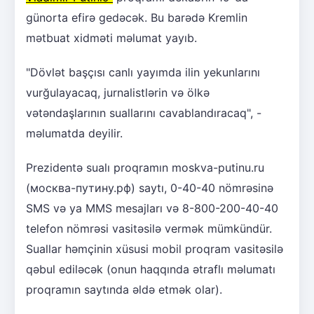
günorta efirə gedəcək. Bu barədə Kremlin
mətbuat xidməti məlumat yayıb.
"Dövlət başçısı canlı yayımda ilin yekunlarını
vurğulayacaq, jurnalistlərin və ölkə
vətəndaşlarının suallarını cavablandıracaq", -
məlumatda deyilir.
Prezidentə sualı proqramın moskva-putinu.ru
(москва-путину.рф) saytı, 0-40-40 nömrəsinə
SMS və ya MMS mesajları və 8-800-200-40-40
telefon nömrəsi vasitəsilə vermək mümkündür.
Suallar həmçinin xüsusi mobil proqram vasitəsilə
qəbul ediləcək (onun haqqında ətraflı məlumatı
proqramın saytında əldə etmək olar).