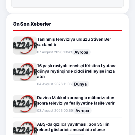
Ən Son Xəbərlər
Tanınmış televiziya ulduzu Stiven Ber
saxlanılıb
Avropa
07.Avqust.2026 10:43
16 yaşlı rusiyalı tennisçi Kristina Lyutova
dünya reytinqində ciddi irəliləyişə imza
atdı
Dünya
04.Avqust.2026 11:06
Davina Makkol xərçənglə mübarizədən
sonra televiziya fəaliyyətinə fasilə verir
Avropa
03.Avqust.2026 00:59
ABŞ-da qızılca yayılması: Son 35 ilin
rekord göstəricisi müşahidə olunur