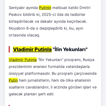
Sentyabr ayında
Putinin
mətbuat katibi Dmitri
Peskov bildirib ki, 2025-ci ildə də tədbirlər
birləşdiriləcək və dekabr ayında keçiriləcək.
Noyabrın 6-da o dəqiqləşdirib ki, bu, ayın
ortasında olacaq.
Vladimir Putinlə
"İlin Yekunları"
Vladimir Putinlə
"İlin Yekunları" proqramı, Rusiya
prezidentinin ənənəvi formatda vətəndaşlarla
ünsiyyət platformasıdır. Bu proqram çərçivəsində
Putin
həm jurnalistlərin, həm də ölkə əhalisinin
suallarını cavablandırır, il ərzində görülən işləri və
gələcək planları şərh edir.