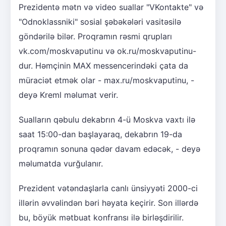
Prezidentə mətn və video suallar "VKontakte" və
"Odnoklassniki" sosial şəbəkələri vasitəsilə
göndərilə bilər. Proqramın rəsmi qrupları
vk.com/moskvaputinu və ok.ru/moskvaputinu-
dur. Həmçinin MAX messencerindəki çata da
müraciət etmək olar - max.ru/moskvaputinu, -
deyə Kreml məlumat verir.
Sualların qəbulu dekabrın 4-ü Moskva vaxtı ilə
saat 15:00-dan başlayaraq, dekabrın 19-da
proqramın sonuna qədər davam edəcək, - deyə
məlumatda vurğulanır.
Prezident vətəndaşlarla canlı ünsiyyəti 2000-ci
illərin əvvəlindən bəri həyata keçirir. Son illərdə
bu, böyük mətbuat konfransı ilə birləşdirilir.