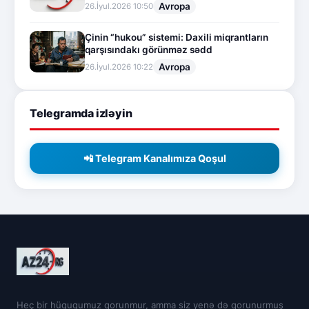
Avropa
26.İyul.2026 10:50
Çinin “hukou” sistemi: Daxili miqrantların
qarşısındakı görünməz sədd
Avropa
26.İyul.2026 10:22
Telegramda izləyin
📲 Telegram Kanalımıza Qoşul
Heç bir hüququmuz qorunmur, amma siz yenə də qorunurmuş