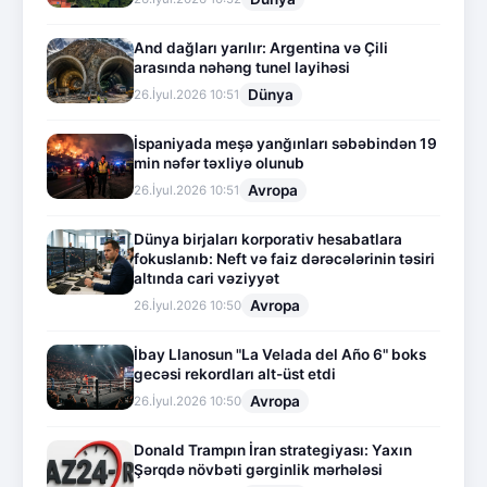
And dağları yarılır: Argentina və Çili
arasında nəhəng tunel layihəsi
Dünya
26.İyul.2026 10:51
İspaniyada meşə yanğınları səbəbindən 19
min nəfər təxliyə olunub
Avropa
26.İyul.2026 10:51
Dünya birjaları korporativ hesabatlara
fokuslanıb: Neft və faiz dərəcələrinin təsiri
altında cari vəziyyət
Avropa
26.İyul.2026 10:50
İbay Llanosun "La Velada del Año 6" boks
gecəsi rekordları alt-üst etdi
Avropa
26.İyul.2026 10:50
Donald Trampın İran strategiyası: Yaxın
Şərqdə növbəti gərginlik mərhələsi