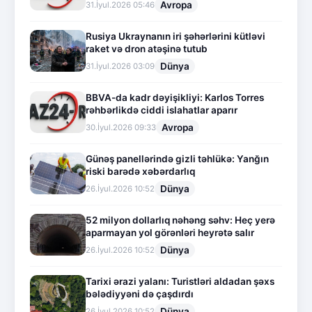
Avropa
31.İyul.2026 05:46
Rusiya Ukraynanın iri şəhərlərini kütləvi
raket və dron atəşinə tutub
Dünya
31.İyul.2026 03:09
BBVA-da kadr dəyişikliyi: Karlos Torres
rəhbərlikdə ciddi islahatlar aparır
Avropa
30.İyul.2026 09:33
Günəş panellərində gizli təhlükə: Yanğın
riski barədə xəbərdarlıq
Dünya
26.İyul.2026 10:52
52 milyon dollarlıq nəhəng səhv: Heç yerə
aparmayan yol görənləri heyrətə salır
Dünya
26.İyul.2026 10:52
Tarixi ərazi yalanı: Turistləri aldadan şəxs
bələdiyyəni də çaşdırdı
Dünya
26.İyul.2026 10:52