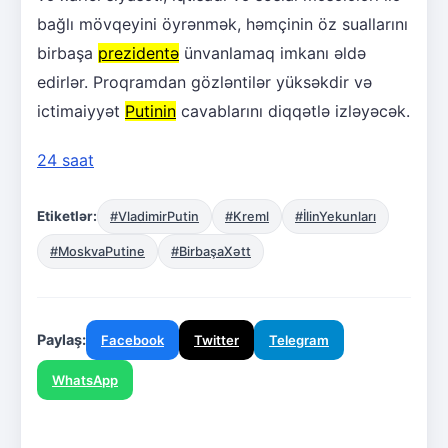
bağlı mövqeyini öyrənmək, həmçinin öz suallarını
birbaşa
prezidentə
ünvanlamaq imkanı əldə
edirlər. Proqramdan gözləntilər yüksəkdir və
ictimaiyyət
Putinin
cavablarını diqqətlə izləyəcək.
24 saat
Etiketlər:
#VladimirPutin
#Kreml
#İlinYekunları
#MoskvaPutine
#BirbaşaXətt
Paylaş:
Facebook
Twitter
Telegram
WhatsApp