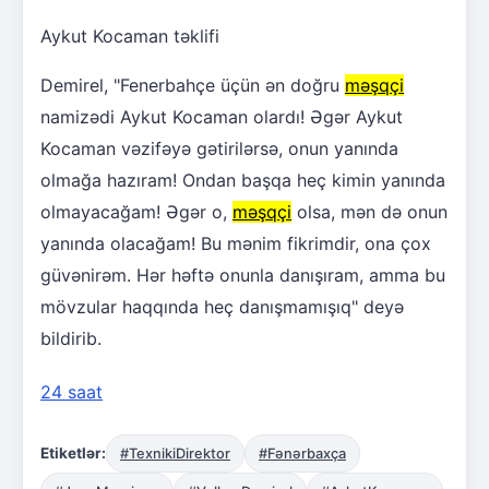
Aykut Kocaman təklifi
Demirel, "Fenerbahçe üçün ən doğru
məşqçi
namizədi Aykut Kocaman olardı! Əgər Aykut
Kocaman vəzifəyə gətirilərsə, onun yanında
olmağa hazıram! Ondan başqa heç kimin yanında
olmayacağam! Əgər o,
məşqçi
olsa, mən də onun
yanında olacağam! Bu mənim fikrimdir, ona çox
güvənirəm. Hər həftə onunla danışıram, amma bu
mövzular haqqında heç danışmamışıq" deyə
bildirib.
24 saat
Etiketlər:
#TexnikiDirektor
#Fənərbaxça