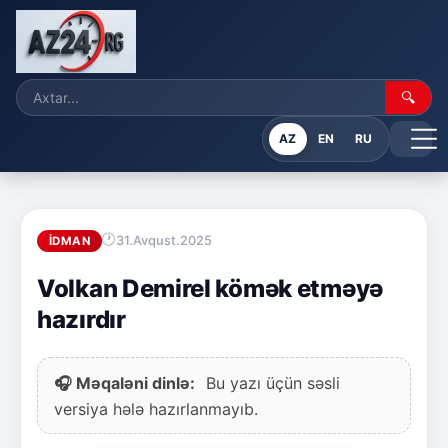
🔍
AZ
EN
RU
31.Avqust.2025
İDMAN
Volkan Demirel kömək etməyə
hazırdır
🎧 Məqaləni dinlə:
Bu yazı üçün səsli
versiya hələ hazırlanmayıb.