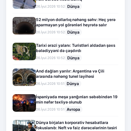
Dünya
26.İyul.2026 10:52
52 milyon dollarlıq nəhəng səhv: Heç yerə
aparmayan yol görənləri heyrətə salır
Dünya
26.İyul.2026 10:52
Tarixi ərazi yalanı: Turistləri aldadan şəxs
bələdiyyəni də çaşdırdı
Dünya
26.İyul.2026 10:52
And dağları yarılır: Argentina və Çili
arasında nəhəng tunel layihəsi
Dünya
26.İyul.2026 10:51
İspaniyada meşə yanğınları səbəbindən 19
min nəfər təxliyə olunub
Avropa
26.İyul.2026 10:51
Dünya birjaları korporativ hesabatlara
fokuslanıb: Neft və faiz dərəcələrinin təsiri