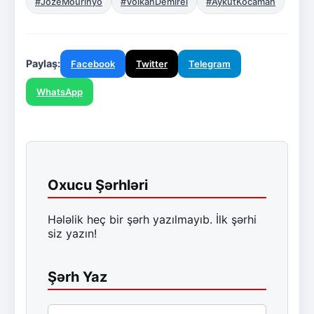
#JozeMourinyo
#VolkanDemirel
#AykutKocaman
Paylaş:
Facebook
Twitter
Telegram
WhatsApp
Oxucu Şərhləri
Hələlik heç bir şərh yazılmayıb. İlk şərhi
siz yazın!
Şərh Yaz