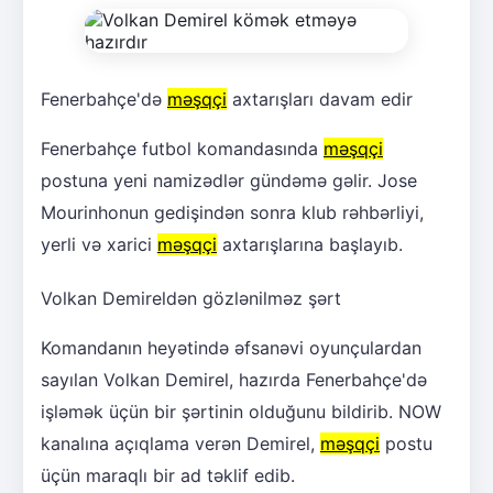
Fenerbahçe'də
məşqçi
axtarışları davam edir
Fenerbahçe futbol komandasında
məşqçi
postuna yeni namizədlər gündəmə gəlir. Jose
Mourinhonun gedişindən sonra klub rəhbərliyi,
yerli və xarici
məşqçi
axtarışlarına başlayıb.
Volkan Demireldən gözlənilməz şərt
Komandanın heyətində əfsanəvi oyunçulardan
sayılan Volkan Demirel, hazırda Fenerbahçe'də
işləmək üçün bir şərtinin olduğunu bildirib. NOW
kanalına açıqlama verən Demirel,
məşqçi
postu
üçün maraqlı bir ad təklif edib.