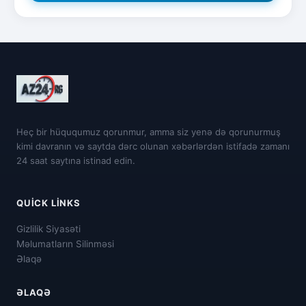
Heç bir hüququmuz qorunmur, amma siz yenə də qorunurmuş
kimi davranın və saytda dərc olunan xəbərlərdən istifadə zamanı
24 saat saytına istinad edin.
QUICK LINKS
Gizlilik Siyasəti
Məlumatların Silinməsi
Əlaqə
ƏLAQƏ