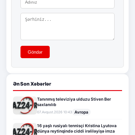
Göndər
Ən Son Xəbərlər
Tanınmış televiziya ulduzu Stiven Ber
saxlanılıb
Avropa
07.Avqust.2026 10:43
16 yaşlı rusiyalı tennisçi Kristina Lyutova
dünya reytinqində ciddi irəliləyişə imza