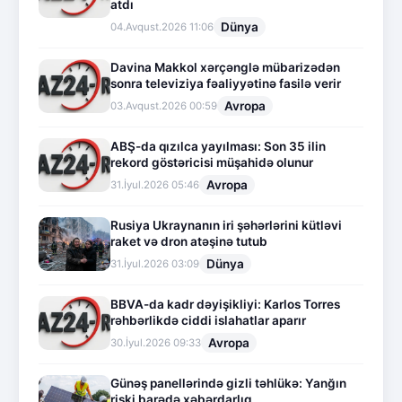
atdı
Dünya
04.Avqust.2026 11:06
Davina Makkol xərçənglə mübarizədən
sonra televiziya fəaliyyətinə fasilə verir
Avropa
03.Avqust.2026 00:59
ABŞ-da qızılca yayılması: Son 35 ilin
rekord göstəricisi müşahidə olunur
Avropa
31.İyul.2026 05:46
Rusiya Ukraynanın iri şəhərlərini kütləvi
raket və dron atəşinə tutub
Dünya
31.İyul.2026 03:09
BBVA-da kadr dəyişikliyi: Karlos Torres
rəhbərlikdə ciddi islahatlar aparır
Avropa
30.İyul.2026 09:33
Günəş panellərində gizli təhlükə: Yanğın
riski barədə xəbərdarlıq