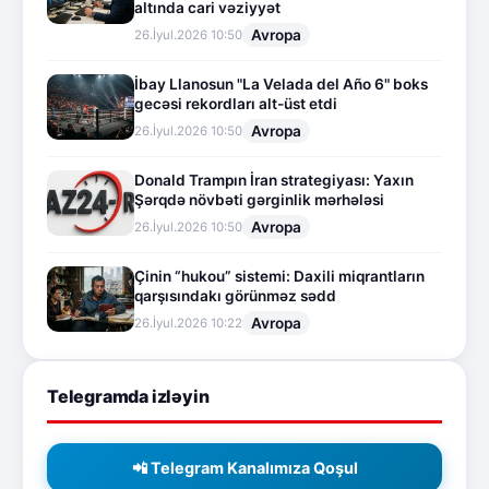
altında cari vəziyyət
Avropa
26.İyul.2026 10:50
İbay Llanosun "La Velada del Año 6" boks
gecəsi rekordları alt-üst etdi
Avropa
26.İyul.2026 10:50
Donald Trampın İran strategiyası: Yaxın
Şərqdə növbəti gərginlik mərhələsi
Avropa
26.İyul.2026 10:50
Çinin “hukou” sistemi: Daxili miqrantların
qarşısındakı görünməz sədd
Avropa
26.İyul.2026 10:22
Telegramda izləyin
📲 Telegram Kanalımıza Qoşul