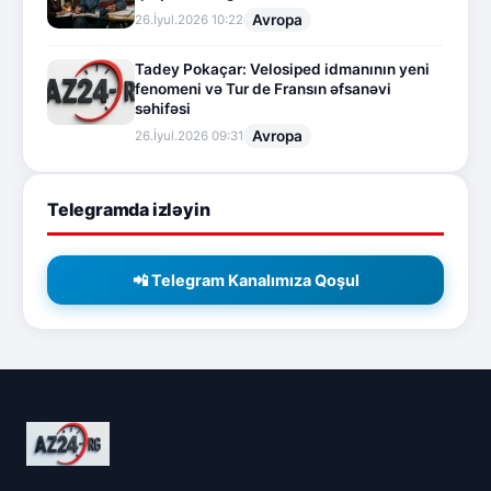
Avropa
26.İyul.2026 10:22
Tadey Pokaçar: Velosiped idmanının yeni
fenomeni və Tur de Fransın əfsanəvi
səhifəsi
Avropa
26.İyul.2026 09:31
Telegramda izləyin
📲 Telegram Kanalımıza Qoşul