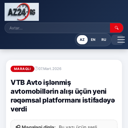
🔍
AZ
EN
RU
07.Mart.2026
MARAQLI
VTB Avto işlənmiş
avtomobillərin alışı üçün yeni
rəqəmsal platformanı istifadəyə
verdi
🎧 Məqaləni dinlə:
Bu yazı üçün səsli