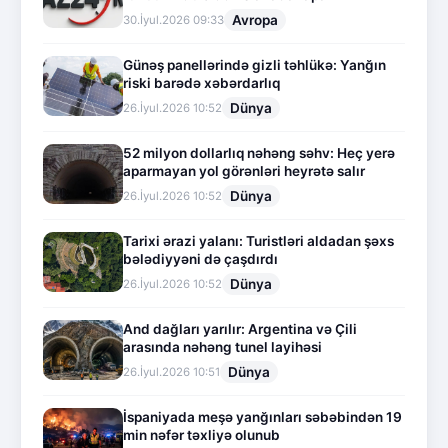
Avropa
30.İyul.2026 09:33
Günəş panellərində gizli təhlükə: Yanğın
riski barədə xəbərdarlıq
Dünya
26.İyul.2026 10:52
52 milyon dollarlıq nəhəng səhv: Heç yerə
aparmayan yol görənləri heyrətə salır
Dünya
26.İyul.2026 10:52
Tarixi ərazi yalanı: Turistləri aldadan şəxs
bələdiyyəni də çaşdırdı
Dünya
26.İyul.2026 10:52
And dağları yarılır: Argentina və Çili
arasında nəhəng tunel layihəsi
Dünya
26.İyul.2026 10:51
İspaniyada meşə yanğınları səbəbindən 19
min nəfər təxliyə olunub