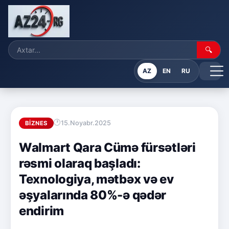
🔍
AZ
EN
RU
15.Noyabr.2025
BIZNES
Walmart Qara Cümə fürsətləri
rəsmi olaraq başladı:
Texnologiya, mətbəx və ev
əşyalarında 80%-ə qədər
endirim