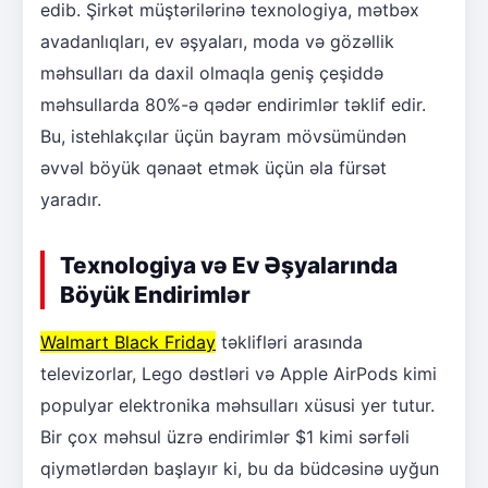
edib. Şirkət müştərilərinə texnologiya, mətbəx
avadanlıqları, ev əşyaları, moda və gözəllik
məhsulları da daxil olmaqla geniş çeşiddə
məhsullarda 80%-ə qədər endirimlər təklif edir.
Bu, istehlakçılar üçün bayram mövsümündən
əvvəl böyük qənaət etmək üçün əla fürsət
yaradır.
Texnologiya və Ev Əşyalarında
Böyük Endirimlər
Walmart Black Friday
təklifləri arasında
televizorlar, Lego dəstləri və Apple AirPods kimi
populyar elektronika məhsulları xüsusi yer tutur.
Bir çox məhsul üzrə endirimlər $1 kimi sərfəli
qiymətlərdən başlayır ki, bu da büdcəsinə uyğun