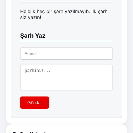
Hələlik heç bir şərh yazılmayıb. İlk şərhi
siz yazın!
Şərh Yaz
Göndər