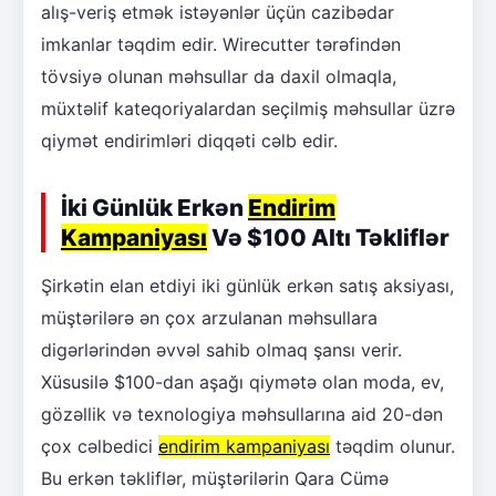
alış-veriş etmək istəyənlər üçün cazibədar
imkanlar təqdim edir. Wirecutter tərəfindən
tövsiyə olunan məhsullar da daxil olmaqla,
müxtəlif kateqoriyalardan seçilmiş məhsullar üzrə
qiymət endirimləri diqqəti cəlb edir.
İki Günlük Erkən
Endirim
Kampaniyası
Və $100 Altı Təkliflər
Şirkətin elan etdiyi iki günlük erkən satış aksiyası,
müştərilərə ən çox arzulanan məhsullara
digərlərindən əvvəl sahib olmaq şansı verir.
Xüsusilə $100-dan aşağı qiymətə olan moda, ev,
gözəllik və texnologiya məhsullarına aid 20-dən
çox cəlbedici
endirim kampaniyası
təqdim olunur.
Bu erkən təkliflər, müştərilərin Qara Cümə