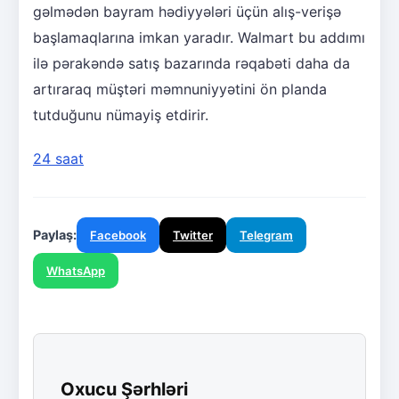
gəlmədən bayram hədiyyələri üçün alış-verişə
başlamaqlarına imkan yaradır. Walmart bu addımı
ilə pərakəndə satış bazarında rəqabəti daha da
artıraraq müştəri məmnuniyyətini ön planda
tutduğunu nümayiş etdirir.
24 saat
Paylaş:
Facebook
Twitter
Telegram
WhatsApp
Oxucu Şərhləri