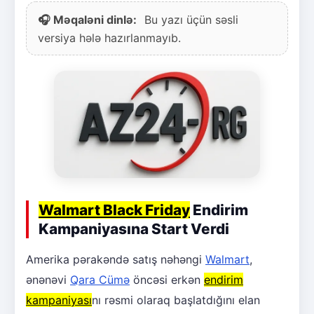
🎧 Məqaləni dinlə:
Bu yazı üçün səsli
versiya hələ hazırlanmayıb.
Walmart Black Friday
Endirim
Kampaniyasına Start Verdi
Amerika pərakəndə satış nəhəngi
Walmart
,
ənənəvi
Qara Cümə
öncəsi erkən
endirim
kampaniyası
nı rəsmi olaraq başlatdığını elan