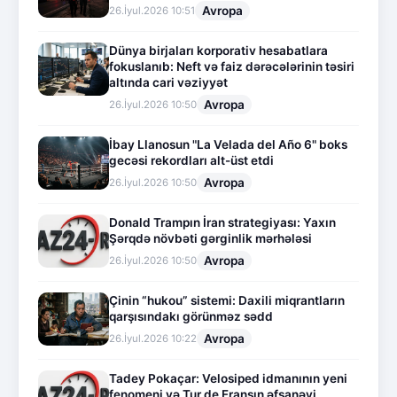
Avropa
26.İyul.2026 10:51
Dünya birjaları korporativ hesabatlara
fokuslanıb: Neft və faiz dərəcələrinin təsiri
altında cari vəziyyət
Avropa
26.İyul.2026 10:50
İbay Llanosun "La Velada del Año 6" boks
gecəsi rekordları alt-üst etdi
Avropa
26.İyul.2026 10:50
Donald Trampın İran strategiyası: Yaxın
Şərqdə növbəti gərginlik mərhələsi
Avropa
26.İyul.2026 10:50
Çinin “hukou” sistemi: Daxili miqrantların
qarşısındakı görünməz sədd
Avropa
26.İyul.2026 10:22
Tadey Pokaçar: Velosiped idmanının yeni
fenomeni və Tur de Fransın əfsanəvi