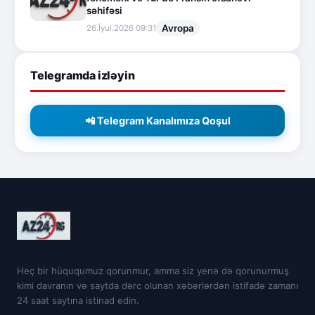
səhifəsi
Avropa
26.İyul.2026 09:31
Telegramda izləyin
📲 Telegram Kanalımıza Qoşul
Heç bir hüququmuz qorunmur, amma siz yenə də qorunurmuş
kimi davranın və saytda dərc olunan xəbərlərdən istifadə zamanı
24 saat saytına istinad edin.