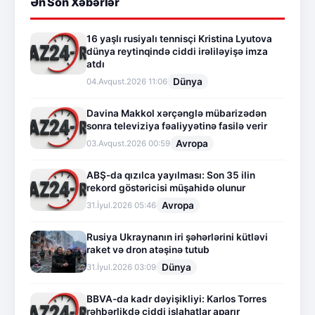
Ən Son Xəbərlər
16 yaşlı rusiyalı tennisçi Kristina Lyutova
dünya reytinqində ciddi irəliləyişə imza
atdı
Dünya
04.Avqust.2026 11:06
Davina Makkol xərçənglə mübarizədən
sonra televiziya fəaliyyətinə fasilə verir
Avropa
03.Avqust.2026 00:59
ABŞ-da qızılca yayılması: Son 35 ilin
rekord göstəricisi müşahidə olunur
Avropa
31.İyul.2026 05:46
Rusiya Ukraynanın iri şəhərlərini kütləvi
raket və dron atəşinə tutub
Dünya
31.İyul.2026 03:09
BBVA-da kadr dəyişikliyi: Karlos Torres
rəhbərlikdə ciddi islahatlar aparır