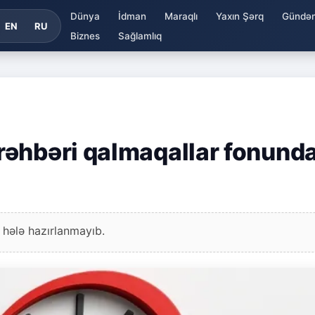
Dünya
İdman
Maraqlı
Yaxın Şərq
Gündə
EN
RU
Biznes
Sağlamlıq
rəhbəri qalmaqallar fonund
 hələ hazırlanmayıb.