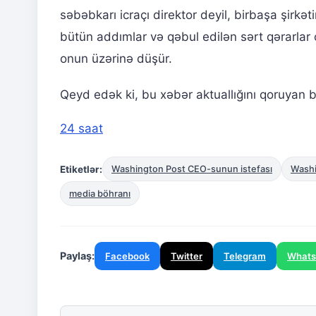
səbəbkarı icraçı direktor deyil, birbaşa şirkət
bütün addımlar və qəbul edilən sərt qərarlar 
onun üzərinə düşür.
Qeyd edək ki, bu xəbər aktuallığını qoruyan b
24 saat
Etiketlər:
Washington Post CEO-sunun istefası
Washi
media böhranı
Paylaş:
Facebook
Twitter
Telegram
What