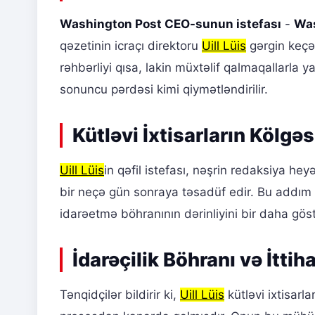
Washington Post CEO-sunun istefası
-
Was
qəzetinin icraçı direktoru
Uill Lüis
gərgin keçə
rəhbərliyi qısa, lakin müxtəlif qalmaqallarla 
sonuncu pərdəsi kimi qiymətləndirilir.
Kütləvi İxtisarların Kölg
Uill Lüis
in qəfil istefası, nəşrin redaksiya h
bir neçə gün sonraya təsadüf edir. Bu addım m
idarəetmə böhranının dərinliyini bir daha göst
İdarəçilik Böhranı və İttih
Tənqidçilər bildirir ki,
Uill Lüis
kütləvi ixtisarl