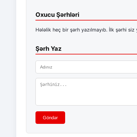
Oxucu Şərhləri
Hələlik heç bir şərh yazılmayıb. İlk şərhi siz 
Şərh Yaz
Göndər