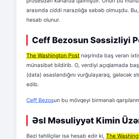
prosesdən kənarda qalmışdır. Onun bu mühüm 
arasında ciddi narazılığa səbəb olmuşdu. Bu, o
hesab olunur.
Ceff Bezosun Səssizliyi 
The Washington Post
nəşrində baş verən ixtis
münasibət bildirib. O, verdiyi açıqlamada ba
(data) əsaslandığını vurğulayaraq, gələcək st
edib.
Ceff Bezos
un bu mövqeyi birmənalı qarşılan
Əsl Məsuliyyət Kimin Üzə
Bəzi təhlilçilər isə hesab edir ki,
The Washing