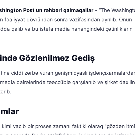
hington Post un rəhbəri qalmaqallar
- “The Washingt
n fəaliyyət dövründən sonra vəzifəsindən ayrılıb. Onun
yadda qalıb və bu istefa media nəhəngindəki çətinliklərin
əsində Gözlənilməz Gediş
eyətinə ciddi zərbə vuran genişmiqyaslı işdənçıxarmalard
edia dairələrində təəccüblə qarşılanıb və şirkət daxili
ərib.
amlar
ar kimi vacib bir proses zamanı faktiki olaraq "gözdən itm