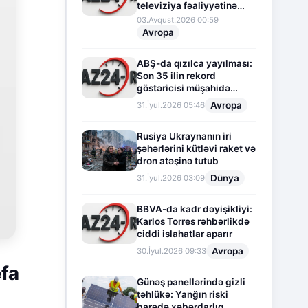
televiziya fəaliyyətinə
fasilə verir
03.Avqust.2026 00:59
Avropa
ABŞ-da qızılca yayılması:
Son 35 ilin rekord
göstəricisi müşahidə
olunur
Avropa
31.İyul.2026 05:46
Rusiya Ukraynanın iri
şəhərlərini kütləvi raket və
dron atəşinə tutub
Dünya
31.İyul.2026 03:09
BBVA-da kadr dəyişikliyi:
Karlos Torres rəhbərlikdə
ciddi islahatlar aparır
Avropa
30.İyul.2026 09:33
efa
Günəş panellərində gizli
təhlükə: Yanğın riski
barədə xəbərdarlıq