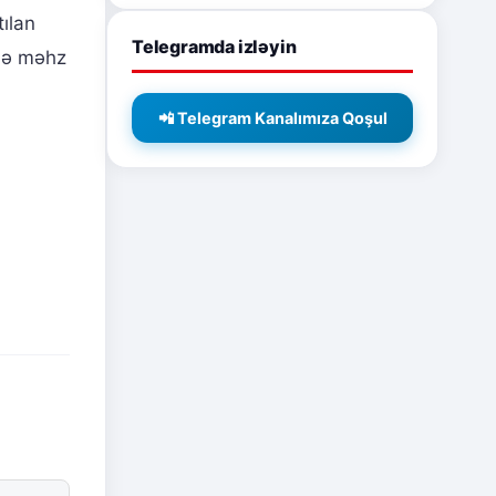
tılan
Telegramda izləyin
 də məhz
📲 Telegram Kanalımıza Qoşul