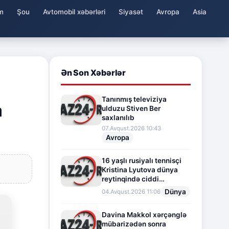
m
Şou
Avtomobil xəbərləri
Siyasət
Avropa
Asia
Ən Son Xəbərlər
Tanınmış televiziya
a
ulduzu Stiven Ber
saxlanılıb
07.Avqust.2026 10:43
Avropa
16 yaşlı rusiyalı tennisçi
Kristina Lyutova dünya
reytinqində ciddi
irəliləyişə imza atdı
Dünya
04.Avqust.2026 11:06
Davina Makkol xərçənglə
mübarizədən sonra