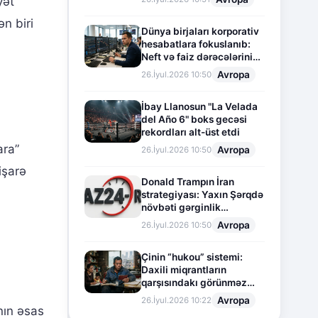
yət
n biri
Dünya birjaları korporativ
hesabatlara fokuslanıb:
Neft və faiz dərəcələrinin
təsiri altında cari vəziyyət
Avropa
26.İyul.2026 10:50
İbay Llanosun "La Velada
del Año 6" boks gecəsi
rekordları alt-üst etdi
ara”
Avropa
26.İyul.2026 10:50
işarə
Donald Trampın İran
strategiyası: Yaxın Şərqdə
növbəti gərginlik
mərhələsi
Avropa
26.İyul.2026 10:50
Çinin “hukou” sistemi:
Daxili miqrantların
qarşısındakı görünməz
sədd
Avropa
26.İyul.2026 10:22
nın əsas