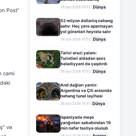
Dünya
26.İyul.2026 10:52
on Post”
52 milyon dollarlıq nəhəng
səhv: Heç yerə aparmayan
yol görənləri heyrətə salır
Dünya
26.İyul.2026 10:52
Tarixi ərazi yalanı:
Turistləri aldadan şəxs
bələdiyyəni də çaşdırdı
Dünya
26.İyul.2026 10:52
an cəmi
ndəki
And dağları yarılır:
Argentina və Çili arasında
nəhəng tunel layihəsi
Dünya
26.İyul.2026 10:51
İspaniyada meşə
yanğınları səbəbindən 19
iş" və
min nəfər təxliyə olunub
Avropa
26.İyul.2026 10:51