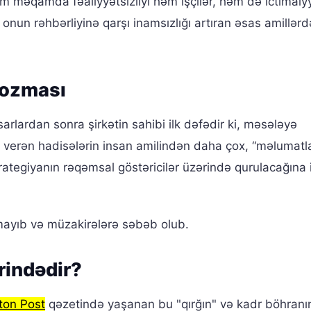
məqamda fəaliyyətsizliyi həm işçilər, həm də ictimaiy
nun rəhbərliyinə qarşı inamsızlığı artıran əsas amillərdə
Pozması
arlardan sonra şirkətin sahibi ilk dəfədir ki, məsələyə
ş verən hadisələrin insan amilindən daha çox, “məlumatl
rategiyanın rəqəmsal göstəricilər üzərində qurulacağına 
mayıb və müzakirələrə səbəb olub.
rindədir?
ton Post
qəzetində yaşanan bu "qırğın" və kadr böhranı