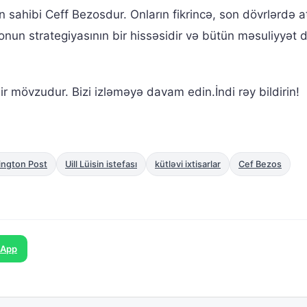
in sahibi Ceff Bezosdur. Onların fikrincə, son dövrlərdə a
onun strategiyasının bir hissəsidir və bütün məsuliyyət
ir mövzudur. Bizi izləməyə davam edin.İndi rəy bildirin!
ngton Post
Uill Lüisin istefası
kütləvi ixtisarlar
Cef Bezos
sApp