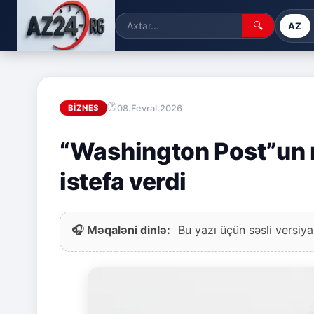
🔍
AZ
08.Fevral.2026
BIZNES
“Washington Post”un 
istefa verdi
🎧 Məqaləni dinlə:
Bu yazı üçün səsli versiya