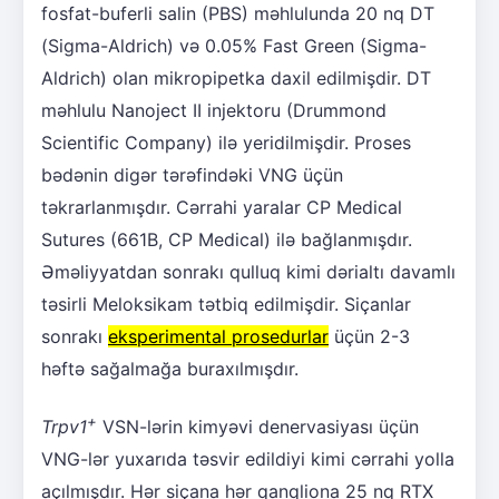
fosfat-buferli salin (PBS) məhlulunda 20 nq DT
(Sigma-Aldrich) və 0.05% Fast Green (Sigma-
Aldrich) olan mikropipetka daxil edilmişdir. DT
məhlulu Nanoject II injektoru (Drummond
Scientific Company) ilə yeridilmişdir. Proses
bədənin digər tərəfindəki VNG üçün
təkrarlanmışdır. Cərrahi yaralar CP Medical
Sutures (661B, CP Medical) ilə bağlanmışdır.
Əməliyyatdan sonrakı qulluq kimi dərialtı davamlı
təsirli Meloksikam tətbiq edilmişdir. Siçanlar
sonrakı
eksperimental prosedurlar
üçün 2-3
həftə sağalmağa buraxılmışdır.
+
Trpv1
VSN-lərin kimyəvi denervasiyası üçün
VNG-lər yuxarıda təsvir edildiyi kimi cərrahi yolla
açılmışdır. Hər siçana hər qanqliona 25 nq RTX