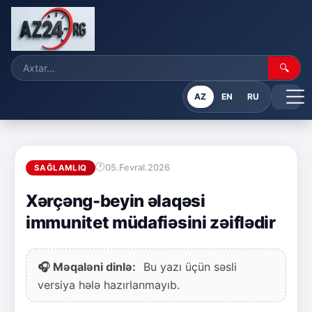
🔍
AZ
EN
RU
05.Fevral.2026
SAĞLAMLIQ
Xərçəng-beyin əlaqəsi
immunitet müdafiəsini zəiflədir
🎧 Məqaləni dinlə:
Bu yazı üçün səsli
versiya hələ hazırlanmayıb.