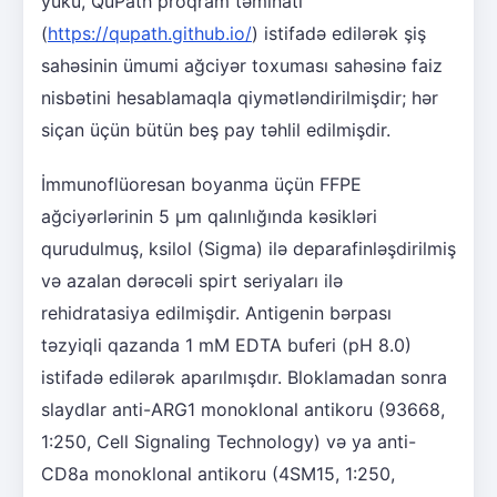
yükü, QuPath proqram təminatı
(
https://qupath.github.io/
) istifadə edilərək şiş
sahəsinin ümumi ağciyər toxuması sahəsinə faiz
nisbətini hesablamaqla qiymətləndirilmişdir; hər
siçan üçün bütün beş pay təhlil edilmişdir.
İmmunoflüoresan boyanma üçün FFPE
ağciyərlərinin 5 μm qalınlığında kəsikləri
qurudulmuş, ksilol (Sigma) ilə deparafinləşdirilmiş
və azalan dərəcəli spirt seriyaları ilə
rehidratasiya edilmişdir. Antigenin bərpası
təzyiqli qazanda 1 mM EDTA buferi (pH 8.0)
istifadə edilərək aparılmışdır. Bloklamadan sonra
slaydlar anti-ARG1 monoklonal antikoru (93668,
1:250, Cell Signaling Technology) və ya anti-
CD8a monoklonal antikoru (4SM15, 1:250,