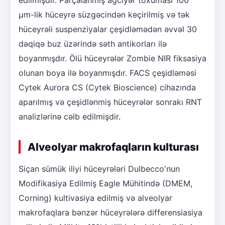
μm-lik hüceyrə süzgəcindən keçirilmiş və tək
hüceyrəli suspenziyalar çeşidləmədən əvvəl 30
dəqiqə buz üzərində səth antikorları ilə
boyanmışdır. Ölü hüceyrələr Zombie NIR fiksasiya
olunan boya ilə boyanmışdır. FACS çeşidləməsi
Cytek Aurora CS (Cytek Bioscience) cihazında
aparılmış və çeşidlənmiş hüceyrələr sonrakı RNT
analizlərinə cəlb edilmişdir.
Alveolyar makrofaqların kulturası
Siçan sümük iliyi hüceyrələri Dulbecco'nun
Modifikasiya Edilmiş Eagle Mühitində (DMEM,
Corning) kultivasiya edilmiş və alveolyar
makrofaqlara bənzər hüceyrələrə differensiasiya