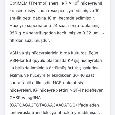
5
OptiMEM (ThermoFisher) ilə 7 × 10
hüceyrə/ml
konsentrasiyasında resuspensiya edilmiş və 10
sm-lik petri qabına 10 ml həcmdə əkilmişdir.
Hüceyrə supernatanti 24 saat sonra toplanmış,
350 g-də sentrifuqadan keçirilmiş və 0.22 μm-lik
filtrdən süzülmüşdür.
VSN və şiş hüceyrələrinin birgə kulturası üçün
VSN-lər 96 quyulu plastinada KP şiş hüceyrələri
ilə birlikdə lamininlə örtülmüş örtük şüşələrinə
əkilmiş və hüceyrələr əkildikdən 36-40 saat
sonra təhlil edilmişdir. NGF-nokaut şiş
hüceyrələri, KP hüceyrə xəttini NGF-i hədəfləyən
CAS9 və sgRNA
(GATCAGAGTGTAGAACAACATGG) ifadə edən
lentivirusla transduksiya etməklə yaradılmışdır.