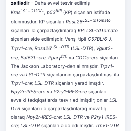
zəiflədir
- Daha əvvəl təsvir edilmiş
LSL
−
G12D/+
fl/fl
Kras
; p53
(
KP
) siçanları istifadə
LSL
−
tdTomato
olunmuşdur. KP siçanları
Rosa26
siçanları ilə çarpazlaşdırılaraq
KP; LSL-tdTomato
siçanları əldə edilmişdir. Vəhşi tipli
C57BL/6 J,
LSL
−
DTR
Trpv1-cre, Rosa26
(
LSL-DTR
),
Vglut2-
fl/fl
cre, Baf53b-cre, Pparγ
və
CD11c-cre
siçanları
The Jackson Laboratory-dən alınmışdır.
Trpv1-
cre
və
LSL-DTR
siçanlarının çarpazlaşdırılması ilə
Trpv1-cre; LSL-DTR
siçanları yaradılmışdır.
Npy2r-IRES-cre
və
P2ry1-IRES-cre
siçanları
əvvəlki tədqiqatlarda təsvir edilmişdir; onlar
LSL-
DTR
siçanları ilə çarpazlaşdırılaraq müvafiq
olaraq
Npy2r-IRES-cre; LSL-DTR
və
P2ry1-IRES-
cre; LSL-DTR
siçanları əldə edilmişdir.
Trpv1-DTR