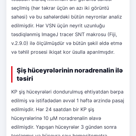
seçilmiş (hər təkrar üçün ən azı iki görüntü
sahəsi) və bu sahələrdəki bütün neyronlar analiz
edilmişdir. Hər VSN üçün neyrit uzunluğu
təsdiqlənmiş ImageJ tracer SNT makrosu (Fiji,
v.2.9.0) ilə ölçülmüşdür və bütün şəkil əldə etmə
və təhlil prosesi ikiqat kor üsulla aparılmışdır.
Şiş hüceyrələrinin noradrenalin ilə
təsiri
KP şiş hüceyrələri dondurulmuş ehtiyatdan bərpa
edilmiş və istifadədən əvvəl 1 həftə ərzində pasaj
edilmişdir. Hər 24 saatdan bir KP şiş
hüceyrələrinə 10 μM noradrenalin əlavə
edilmişdir. Yapışan hüceyrələr 3 gündən sonra
toplanmış və hüceyrə sayı hemositometrə