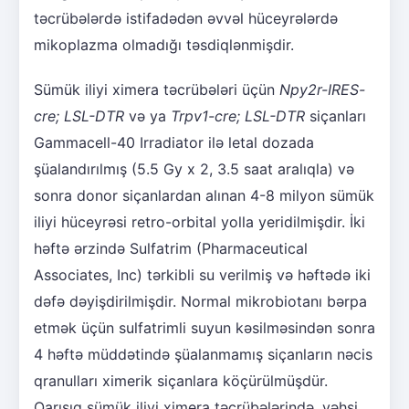
təcrübələrdə istifadədən əvvəl hüceyrələrdə
mikoplazma olmadığı təsdiqlənmişdir.
Sümük iliyi ximera təcrübələri üçün
Npy2r-IRES-
cre; LSL-DTR
və ya
Trpv1-cre; LSL-DTR
siçanları
Gammacell-40 Irradiator ilə letal dozada
şüalandırılmış (5.5 Gy x 2, 3.5 saat aralıqla) və
sonra donor siçanlardan alınan 4-8 milyon sümük
iliyi hüceyrəsi retro-orbital yolla yeridilmişdir. İki
həftə ərzində Sulfatrim (Pharmaceutical
Associates, Inc) tərkibli su verilmiş və həftədə iki
dəfə dəyişdirilmişdir. Normal mikrobiotanı bərpa
etmək üçün sulfatrimli suyun kəsilməsindən sonra
4 həftə müddətində şüalanmamış siçanların nəcis
qranulları ximerik siçanlara köçürülmüşdür.
Qarışıq sümük iliyi ximera təcrübələrində, vəhşi