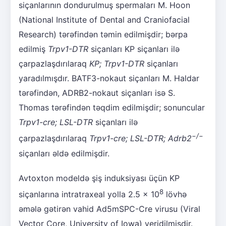
siçanlarının dondurulmuş spermaları M. Hoon
(National Institute of Dental and Craniofacial
Research) tərəfindən təmin edilmişdir; bərpa
edilmiş
Trpv1-DTR
siçanları KP siçanları ilə
çarpazlaşdırılaraq
KP; Trpv1-DTR
siçanları
yaradılmışdır. BATF3-nokaut siçanları M. Haldar
tərəfindən, ADRB2-nokaut siçanları isə S.
Thomas tərəfindən təqdim edilmişdir; sonuncular
Trpv1-cre; LSL-DTR
siçanları ilə
−
/
−
çarpazlaşdırılaraq
Trpv1-cre; LSL-DTR; Adrb2
siçanları əldə edilmişdir.
Avtoxton modeldə şiş induksiyası üçün KP
8
siçanlarına intratraxeal yolla 2.5 × 10
lövhə
əmələ gətirən vahid Ad5mSPC-Cre virusu (Viral
Vector Core, University of Iowa) yeridilmişdir.