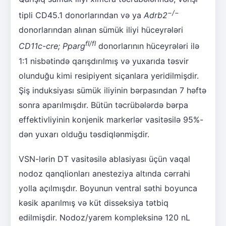
−
/
−
tipli CD45.1 donorlarından və ya
Adrb2
donorlarından alınan sümük iliyi hüceyrələri
fl/fl
CD11c-cre; Pparg
donorlarının hüceyrələri ilə
1:1 nisbətində qarışdırılmış və yuxarıda təsvir
olunduğu kimi resipiyent siçanlara yeridilmişdir.
Şiş induksiyası sümük iliyinin bərpasından 7 həftə
sonra aparılmışdır. Bütün təcrübələrdə bərpa
effektivliyinin konjenik markerlər vasitəsilə 95%-
dən yuxarı olduğu təsdiqlənmişdir.
VSN-lərin DT vasitəsilə ablasiyası üçün vaqal
nodoz qanqlionları anesteziya altında cərrahi
yolla açılmışdır. Boyunun ventral səthi boyunca
kəsik aparılmış və küt disseksiya tətbiq
edilmişdir. Nodoz/yarem kompleksinə 120 nL