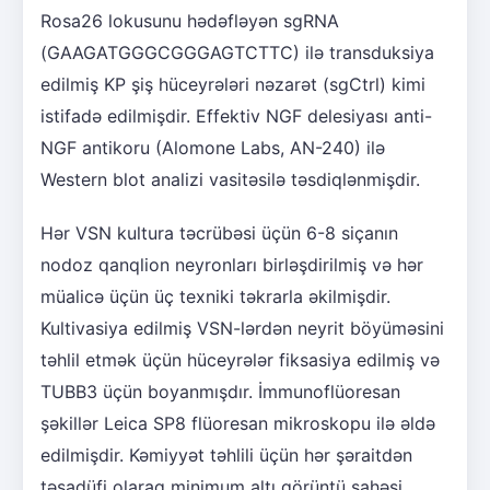
Rosa26 lokusunu hədəfləyən sgRNA
(GAAGATGGGCGGGAGTCTTC) ilə transduksiya
edilmiş KP şiş hüceyrələri nəzarət (sgCtrl) kimi
istifadə edilmişdir. Effektiv NGF delesiyası anti-
NGF antikoru (Alomone Labs, AN-240) ilə
Western blot analizi vasitəsilə təsdiqlənmişdir.
Hər VSN kultura təcrübəsi üçün 6-8 siçanın
nodoz qanqlion neyronları birləşdirilmiş və hər
müalicə üçün üç texniki təkrarla əkilmişdir.
Kultivasiya edilmiş VSN-lərdən neyrit böyüməsini
təhlil etmək üçün hüceyrələr fiksasiya edilmiş və
TUBB3 üçün boyanmışdır. İmmunoflüoresan
şəkillər Leica SP8 flüoresan mikroskopu ilə əldə
edilmişdir. Kəmiyyət təhlili üçün hər şəraitdən
təsadüfi olaraq minimum altı görüntü sahəsi