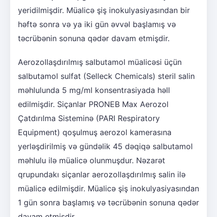
yeridilmişdir. Müalicə şiş inokulyasiyasından bir
həftə sonra və ya iki gün əvvəl başlamış və
təcrübənin sonuna qədər davam etmişdir.
Aerozollaşdırılmış salbutamol müalicəsi üçün
salbutamol sulfat (Selleck Chemicals) steril salin
məhlulunda 5 mg/ml konsentrasiyada həll
edilmişdir. Siçanlar PRONEB Max Aerozol
Çatdırılma Sisteminə (PARI Respiratory
Equipment) qoşulmuş aerozol kamerasına
yerləşdirilmiş və gündəlik 45 dəqiqə salbutamol
məhlulu ilə müalicə olunmuşdur. Nəzarət
qrupundakı siçanlar aerozollaşdırılmış salin ilə
müalicə edilmişdir. Müalicə şiş inokulyasiyasından
1 gün sonra başlamış və təcrübənin sonuna qədər
davam etmişdir.