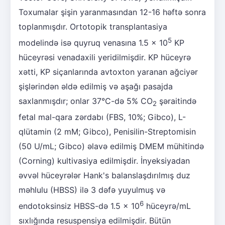
Toxumalar şişin yaranmasından 12-16 həftə sonra
toplanmışdır. Ortotopik transplantasiya
5
modelində isə quyruq venasına 1.5 × 10
KP
hüceyrəsi venadaxili yeridilmişdir. KP hüceyrə
xətti, KP siçanlarında avtoxton yaranan ağciyər
şişlərindən əldə edilmiş və aşağı pasajda
saxlanmışdır; onlar 37°C-də 5% CO
şəraitində
2
fetal mal-qara zərdabı (FBS, 10%; Gibco), L-
qlütamin (2 mM; Gibco), Penisilin-Streptomisin
(50 U/mL; Gibco) əlavə edilmiş DMEM mühitində
(Corning) kultivasiya edilmişdir. İnyeksiyadan
əvvəl hüceyrələr Hank's balanslaşdırılmış duz
məhlulu (HBSS) ilə 3 dəfə yuyulmuş və
6
endotoksinsiz HBSS-də 1.5 × 10
hüceyrə/mL
sıxlığında resuspensiya edilmişdir. Bütün