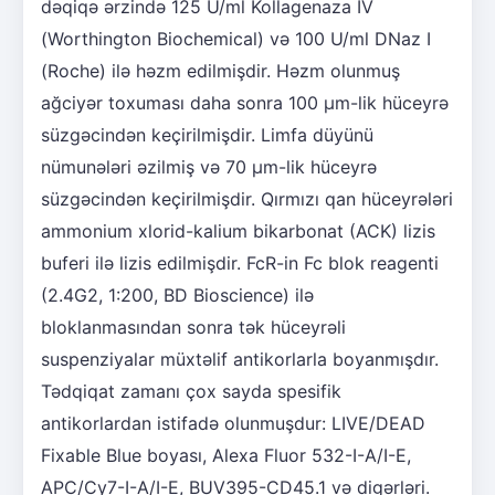
dəqiqə ərzində 125 U/ml Kollagenaza IV
(Worthington Biochemical) və 100 U/ml DNaz I
(Roche) ilə həzm edilmişdir. Həzm olunmuş
ağciyər toxuması daha sonra 100 μm-lik hüceyrə
süzgəcindən keçirilmişdir. Limfa düyünü
nümunələri əzilmiş və 70 μm-lik hüceyrə
süzgəcindən keçirilmişdir. Qırmızı qan hüceyrələri
ammonium xlorid-kalium bikarbonat (ACK) lizis
buferi ilə lizis edilmişdir. FcR-in Fc blok reagenti
(2.4G2, 1:200, BD Bioscience) ilə
bloklanmasından sonra tək hüceyrəli
suspenziyalar müxtəlif antikorlarla boyanmışdır.
Tədqiqat zamanı çox sayda spesifik
antikorlardan istifadə olunmuşdur: LIVE/DEAD
Fixable Blue boyası, Alexa Fluor 532-I-A/I-E,
APC/Cy7-I-A/I-E, BUV395-CD45.1 və digərləri.