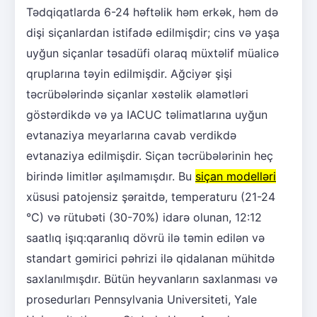
Tədqiqatlarda 6-24 həftəlik həm erkək, həm də
dişi siçanlardan istifadə edilmişdir; cins və yaşa
uyğun siçanlar təsadüfi olaraq müxtəlif müalicə
qruplarına təyin edilmişdir. Ağciyər şişi
təcrübələrində siçanlar xəstəlik əlamətləri
göstərdikdə və ya IACUC təlimatlarına uyğun
evtanaziya meyarlarına cavab verdikdə
evtanaziya edilmişdir. Siçan təcrübələrinin heç
birində limitlər aşılmamışdır. Bu
siçan modelləri
xüsusi patojensiz şəraitdə, temperaturu (21-24
°C) və rütubəti (30-70%) idarə olunan, 12:12
saatlıq işıq:qaranlıq dövrü ilə təmin edilən və
standart gəmirici pəhrizi ilə qidalanan mühitdə
saxlanılmışdır. Bütün heyvanların saxlanması və
prosedurları Pennsylvania Universiteti, Yale