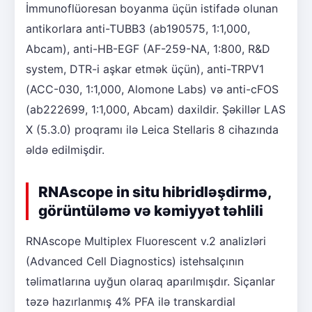
İmmunoflüoresan boyanma üçün istifadə olunan
antikorlara anti-TUBB3 (ab190575, 1:1,000,
Abcam), anti-HB-EGF (AF-259-NA, 1:800, R&D
system, DTR-i aşkar etmək üçün), anti-TRPV1
(ACC-030, 1:1,000, Alomone Labs) və anti-cFOS
(ab222699, 1:1,000, Abcam) daxildir. Şəkillər LAS
X (5.3.0) proqramı ilə Leica Stellaris 8 cihazında
əldə edilmişdir.
RNAscope in situ hibridləşdirmə,
görüntüləmə və kəmiyyət təhlili
RNAscope Multiplex Fluorescent v.2 analizləri
(Advanced Cell Diagnostics) istehsalçının
təlimatlarına uyğun olaraq aparılmışdır. Siçanlar
təzə hazırlanmış 4% PFA ilə transkardial