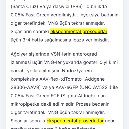
(Santa Cruz) və ya daşıyıcı (PBS) ilə birlikdə
0.05% Fast Green yeridilmişdir. İnyeksiya bədənin
digər tərəfindəki VNG üçün təkrarlanmışdır.
Siçanların sonrakı
eksperimental prosedurlar
üçün 3-4 həftə sağalmasına icazə verilmişdir.
Ağciyər şişlərində VSN-lərin anteroqrad
izlənməsi üçün VNG-lər yuxarıda göstərildiyi kimi
cərrahi yolla açılmışdır. Nodoz/yarem
kompleksinə AAV-flex-tdTomato (Addgene
28306-AAV9) və ya AAV-eGFP (UNC AV5221) ilə
0.05% Fast Green FCF (Sigma-Aldrich) olan
mikropipetka daxil edilmişdir. Proses bədənin
digər tərəfindəki VNG üçün təkrarlanmışdır.
Siçanlar sonrakı
eksperimental prosedurlar
üçün
əməliyyatdan sonra 2 həftə sağalmağa