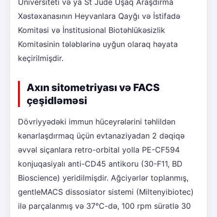
Universiteti və ya St Jude Uşaq Araşdırma
Xəstəxanasının Heyvanlara Qayğı və İstifadə
Komitəsi və İnstitusional Biotəhlükəsizlik
Komitəsinin tələblərinə uyğun olaraq həyata
keçirilmişdir.
Axın sitometriyası və FACS
çeşidləməsi
Dövriyyədəki immun hüceyrələrini təhlildən
kənarlaşdırmaq üçün evtanaziyadan 2 dəqiqə
əvvəl siçanlara retro-orbital yolla PE-CF594
konjuqasiyalı anti-CD45 antikoru (30-F11, BD
Bioscience) yeridilmişdir. Ağciyərlər toplanmış,
gentleMACS dissosiator sistemi (Miltenyibiotec)
ilə parçalanmış və 37°C-də, 100 rpm sürətlə 30