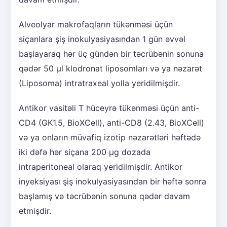
Alveolyar makrofaqların tükənməsi üçün
siçanlara şiş inokulyasiyasından 1 gün əvvəl
başlayaraq hər üç gündən bir təcrübənin sonuna
qədər 50 μl klodronat liposomları və ya nəzarət
(Liposoma) intratraxeal yolla yeridilmişdir.
Antikor vasitəli T hüceyrə tükənməsi üçün anti-
CD4 (GK1.5, BioXCell), anti-CD8 (2.43, BioXCell)
və ya onların müvafiq izotip nəzarətləri həftədə
iki dəfə hər siçana 200 μg dozada
intraperitoneal olaraq yeridilmişdir. Antikor
inyeksiyası şiş inokulyasiyasından bir həftə sonra
başlamış və təcrübənin sonuna qədər davam
etmişdir.