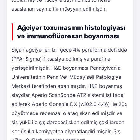
əsaslanan sayma ilə müəyyən edilmişdir.
Ağciyər toxumasının histologiyası
və immunoflüoresan boyanması
Siçan ağciyərləri bir gecə 4% paraformaldehiddə
(PFA; Sigma) fiksasiya edilmiş və parafinə
yerləşdirilmişdir. H&E boyanması Pennsylvania
Universitetinin Penn Vet Müqayisəli Patologiya
Mərkəzi tərəfindən aparılmışdır. H&E boyanmış
slaydlar Aperio ScanScope AT2 sistemi istifadə
edilərək Aperio Console DX (v.102.0.4.46) ilə 20x
böyütmədə rəqəmsal olaraq skan edilmişdir və
şiş yükü ilə şiş dərəcəsi skan edilmiş şəkillərdən
kor üsulla kəmiyyətcə qiymətləndirilmişdir. Şiş