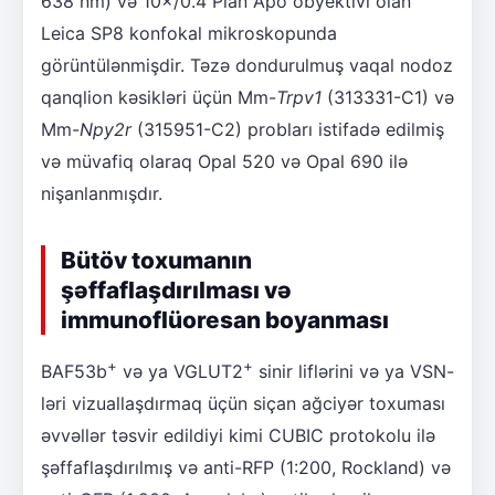
638 nm) və 10×/0.4 Plan Apo obyektivi olan
Leica SP8 konfokal mikroskopunda
görüntülənmişdir. Təzə dondurulmuş vaqal nodoz
qanqlion kəsikləri üçün Mm-
Trpv1
(313331-C1) və
Mm-
Npy2r
(315951-C2) probları istifadə edilmiş
və müvafiq olaraq Opal 520 və Opal 690 ilə
nişanlanmışdır.
Bütöv toxumanın
şəffaflaşdırılması və
immunoflüoresan boyanması
+
+
BAF53b
və ya VGLUT2
sinir liflərini və ya VSN-
ləri vizuallaşdırmaq üçün siçan ağciyər toxuması
əvvəllər təsvir edildiyi kimi CUBIC protokolu ilə
şəffaflaşdırılmış və anti-RFP (1:200, Rockland) və