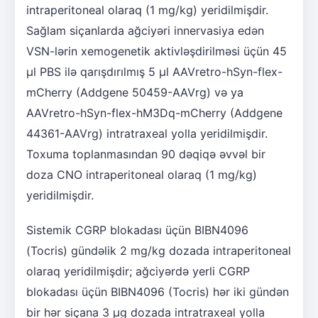
intraperitoneal olaraq (1 mg/kg) yeridilmişdir.
Sağlam siçanlarda ağciyəri innervasiya edən
VSN-lərin xemogenetik aktivləşdirilməsi üçün 45
μl PBS ilə qarışdırılmış 5 μl AAVretro-hSyn-flex-
mCherry (Addgene 50459-AAVrg) və ya
AAVretro-hSyn-flex-hM3Dq-mCherry (Addgene
44361-AAVrg) intratraxeal yolla yeridilmişdir.
Toxuma toplanmasından 90 dəqiqə əvvəl bir
doza CNO intraperitoneal olaraq (1 mg/kg)
yeridilmişdir.
Sistemik CGRP blokadası üçün BIBN4096
(Tocris) gündəlik 2 mg/kg dozada intraperitoneal
olaraq yeridilmişdir; ağciyərdə yerli CGRP
blokadası üçün BIBN4096 (Tocris) hər iki gündən
bir hər siçana 3 µg dozada intratraxeal yolla