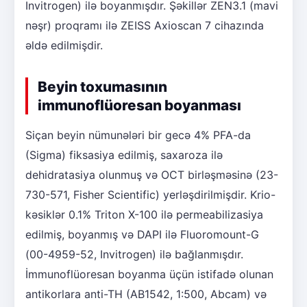
Invitrogen) ilə boyanmışdır. Şəkillər ZEN3.1 (mavi
nəşr) proqramı ilə ZEISS Axioscan 7 cihazında
əldə edilmişdir.
Beyin toxumasının
immunoflüoresan boyanması
Siçan beyin nümunələri bir gecə 4% PFA-da
(Sigma) fiksasiya edilmiş, saxaroza ilə
dehidratasiya olunmuş və OCT birləşməsinə (23-
730-571, Fisher Scientific) yerləşdirilmişdir. Krio-
kəsiklər 0.1% Triton X-100 ilə permeabilizasiya
edilmiş, boyanmış və DAPI ilə Fluoromount-G
(00-4959-52, Invitrogen) ilə bağlanmışdır.
İmmunoflüoresan boyanma üçün istifadə olunan
antikorlara anti-TH (AB1542, 1:500, Abcam) və