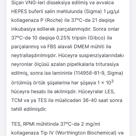
Siçan VNG-ləri disseksiya edilmiş və əvvəlcə
HEPES buferli salin məhlulunda (Sigma) 1 μg/μl
kollagenaza P (Roche) ilə 37°C-də 21 dəqiqə
inkubasiya edilərək parçalanmışdır. Sonra onlar
37°C-də 10 dəqiqə 0.25% tripsin (Gibco) ilə
parçalanmış və FBS əlavəli DMEM mühiti ilə
neytrallaşdırılmışdır. Hüceyrə suspenziyalarındakı
neyronlar ölçüsü azalan pipetkalarla triturasiya
edilmiş, sonra isə lamininlə (114956-81-9, Sigma)
3
örtülmüş örtük şüşələrinə hər şüşəyə 1 × 10
hüceyrə hesabı ilə əkilmişdir. Hüceyrələr LES,
TCM və ya TES ilə müalicədən 36-40 saat sonra
təhlil edilmişdir.
TES, RPMI mühitində 37°C-də 2 mg/ml
kollagenaza Tip IV (Worthington Biochemical) və