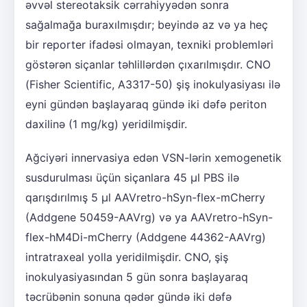
əvvəl stereotaksik cərrahiyyədən sonra
sağalmağa buraxılmışdır; beyində az və ya heç
bir reporter ifadəsi olmayan, texniki problemləri
göstərən siçanlar təhlillərdən çıxarılmışdır. CNO
(Fisher Scientific, A3317-50) şiş inokulyasiyası ilə
eyni gündən başlayaraq gündə iki dəfə periton
daxilinə (1 mg/kg) yeridilmişdir.
Ağciyəri innervasiya edən VSN-lərin xemogenetik
susdurulması üçün siçanlara 45 μl PBS ilə
qarışdırılmış 5 μl AAVretro-hSyn-flex-mCherry
(Addgene 50459-AAVrg) və ya AAVretro-hSyn-
flex-hM4Di-mCherry (Addgene 44362-AAVrg)
intratraxeal yolla yeridilmişdir. CNO, şiş
inokulyasiyasından 5 gün sonra başlayaraq
təcrübənin sonuna qədər gündə iki dəfə