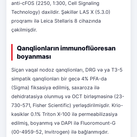
anti-cFOS (2250, 1:300, Cell Signaling
Technology) daxildir. Şəkillər LAS X (5.3.0)
proqramı ilə Leica Stellaris 8 cihazında
çəkilmişdir.
Qanqlionların immunoflüoresan
boyanması
Siçan vaqal nodoz qanqlionları, DRG və ya T3-5
simpatik qanqlionları bir gecə 4% PFA-da
(Sigma) fiksasiya edilmiş, saxaroza ilə
dehidratasiya olunmuş və OCT birləşməsinə (23-
730-571, Fisher Scientific) yerləşdirilmişdir. Krio-
kəsiklər 0.1% Triton X-100 ilə permeabilizasiya
edilmiş, boyanmış və DAPI ilə Fluoromount-G
(00-4959-52, Invitrogen) ilə bağlanmışdır.