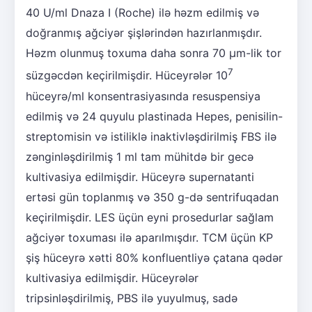
40 U/ml Dnaza I (Roche) ilə həzm edilmiş və
doğranmış ağciyər şişlərindən hazırlanmışdır.
Həzm olunmuş toxuma daha sonra 70 μm-lik tor
7
süzgəcdən keçirilmişdir. Hüceyrələr 10
hüceyrə/ml konsentrasiyasında resuspensiya
edilmiş və 24 quyulu plastinada Hepes, penisilin-
streptomisin və istiliklə inaktivləşdirilmiş FBS ilə
zənginləşdirilmiş 1 ml tam mühitdə bir gecə
kultivasiya edilmişdir. Hüceyrə supernatanti
ertəsi gün toplanmış və 350 g-də sentrifuqadan
keçirilmişdir. LES üçün eyni prosedurlar sağlam
ağciyər toxuması ilə aparılmışdır. TCM üçün KP
şiş hüceyrə xətti 80% konfluentliyə çatana qədər
kultivasiya edilmişdir. Hüceyrələr
tripsinləşdirilmiş, PBS ilə yuyulmuş, sadə