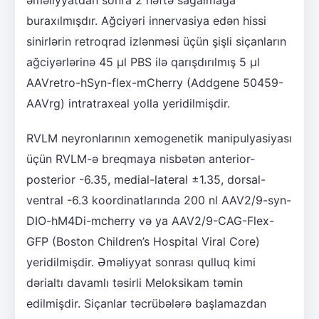
buraxılmışdır. Ağciyəri innervasiya edən hissi
sinirlərin retroqrad izlənməsi üçün şişli siçanların
ağciyərlərinə 45 μl PBS ilə qarışdırılmış 5 μl
AAVretro-hSyn-flex-mCherry (Addgene 50459-
AAVrg) intratraxeal yolla yeridilmişdir.
RVLM neyronlarının xemogenetik manipulyasiyası
üçün RVLM-ə breqmaya nisbətən anterior-
posterior -6.35, medial-lateral ±1.35, dorsal-
ventral -6.3 koordinatlarında 200 nl AAV2/9-syn-
DIO-hM4Di-mcherry və ya AAV2/9-CAG-Flex-
GFP (Boston Children’s Hospital Viral Core)
yeridilmişdir. Əməliyyat sonrası qulluq kimi
dərialtı davamlı təsirli Meloksikam təmin
edilmişdir. Siçanlar təcrübələrə başlamazdan