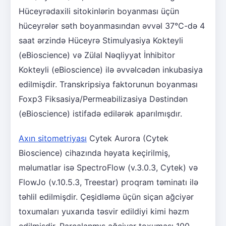
Hüceyrədaxili sitokinlərin boyanması üçün
hüceyrələr səth boyanmasından əvvəl 37°C-də 4
saat ərzində Hüceyrə Stimulyasiya Kokteyli
(eBioscience) və Zülal Nəqliyyat İnhibitor
Kokteyli (eBioscience) ilə əvvəlcədən inkubasiya
edilmişdir. Transkripsiya faktorunun boyanması
Foxp3 Fiksasiya/Permeabilizasiya Dəstindən
(eBioscience) istifadə edilərək aparılmışdır.
Axın sitometriyası
Cytek Aurora (Cytek
Bioscience) cihazında həyata keçirilmiş,
məlumatlar isə SpectroFlow (v.3.0.3, Cytek) və
FlowJo (v.10.5.3, Treestar) proqram təminatı ilə
təhlil edilmişdir. Çeşidləmə üçün siçan ağciyər
toxumaları yuxarıda təsvir edildiyi kimi həzm
edilmişdir. Parçalanmış ağciyər toxuması 100