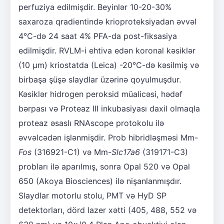
perfuziya edilmişdir. Beyinlər 10-20-30%
saxaroza qradientində krioproteksiyadan əvvəl
4°C-də 24 saat 4% PFA-da post-fiksasiya
edilmişdir. RVLM-i ehtiva edən koronal kəsiklər
(10 µm) kriostatda (Leica) -20°C-də kəsilmiş və
birbaşa şüşə slaydlar üzərinə qoyulmuşdur.
Kəsiklər hidrogen peroksid müalicəsi, hədəf
bərpası və Proteaz III inkubasiyası daxil olmaqla
proteaz əsaslı RNAscope protokolu ilə
əvvəlcədən işlənmişdir. Prob hibridləşməsi Mm-
Fos
(316921-C1) və Mm-
Slc17a6
(319171-C3)
probları ilə aparılmış, sonra Opal 520 və Opal
650 (Akoya Biosciences) ilə nişanlanmışdır.
Slaydlar motorlu stolu, PMT və HyD SP
detektorları, dörd lazer xətti (405, 488, 552 və