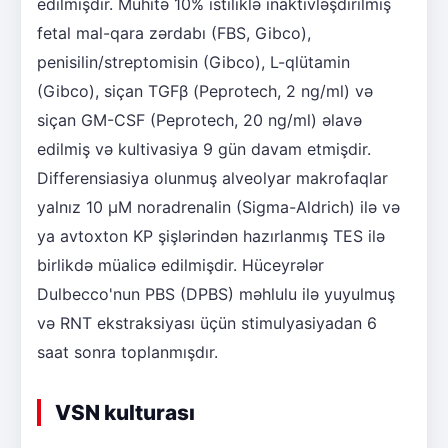
edilmişdir. Mühitə 10% istiliklə inaktivləşdirilmiş
fetal mal-qara zərdabı (FBS, Gibco),
penisilin/streptomisin (Gibco), L-qlütamin
(Gibco), siçan TGFβ (Peprotech, 2 ng/ml) və
siçan GM-CSF (Peprotech, 20 ng/ml) əlavə
edilmiş və kultivasiya 9 gün davam etmişdir.
Differensiasiya olunmuş alveolyar makrofaqlar
yalnız 10 μM noradrenalin (Sigma-Aldrich) ilə və
ya avtoxton KP şişlərindən hazırlanmış TES ilə
birlikdə müalicə edilmişdir. Hüceyrələr
Dulbecco'nun PBS (DPBS) məhlulu ilə yuyulmuş
və RNT ekstraksiyası üçün stimulyasiyadan 6
saat sonra toplanmışdır.
VSN kulturası