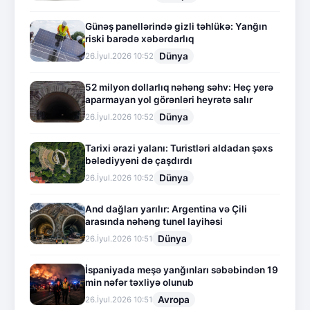
Günəş panellərində gizli təhlükə: Yanğın
riski barədə xəbərdarlıq
Dünya
26.İyul.2026 10:52
52 milyon dollarlıq nəhəng səhv: Heç yerə
aparmayan yol görənləri heyrətə salır
Dünya
26.İyul.2026 10:52
Tarixi ərazi yalanı: Turistləri aldadan şəxs
bələdiyyəni də çaşdırdı
Dünya
26.İyul.2026 10:52
And dağları yarılır: Argentina və Çili
arasında nəhəng tunel layihəsi
Dünya
26.İyul.2026 10:51
İspaniyada meşə yanğınları səbəbindən 19
min nəfər təxliyə olunub
Avropa
26.İyul.2026 10:51