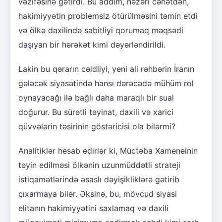
vəzifəsinə gətirdi. Bu addım, nəzəri cəhətdən,
hakimiyyətin problemsiz ötürülməsini təmin etdi
və ölkə daxilində sabitliyi qorumaq məqsədi
daşıyan bir hərəkət kimi dəyərləndirildi.
Lakin bu qərarın cəldliyi, yeni ali rəhbərin İranın
gələcək siyasətində hansı dərəcədə mühüm rol
oynayacağı ilə bağlı daha maraqlı bir sual
doğurur. Bu sürətli təyinat, daxili və xarici
qüvvələrin təsirinin göstəricisi ola bilərmi?
Analitiklər hesab edirlər ki, Müctəba Xameneinin
təyin edilməsi ölkənin uzunmüddətli strateji
istiqamətlərində əsaslı dəyişikliklərə gətirib
çıxarmaya bilər. Əksinə, bu, mövcud siyasi
elitanın hakimiyyətini saxlamaq və daxili