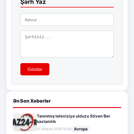
Şərh Yaz
Göndər
Ən Son Xəbərlər
Tanınmış televiziya ulduzu Stiven Ber
saxlanılıb
Avropa
07.Avqust.2026 10:43