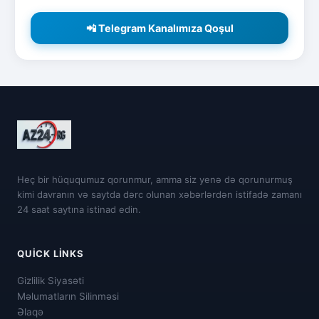
📲 Telegram Kanalımıza Qoşul
Heç bir hüququmuz qorunmur, amma siz yenə də qorunurmuş
kimi davranın və saytda dərc olunan xəbərlərdən istifadə zamanı
24 saat saytına istinad edin.
QUICK LINKS
Gizlilik Siyasəti
Məlumatların Silinməsi
Əlaqə