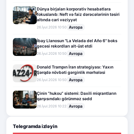
Dünya birjaları korporativ hesabatlara
fokuslanıb: Neft və faiz dərəcələrinin təsiri
altında cari vəziyyət
Avropa
26.İyul.2026 10:50
İbay Llanosun "La Velada del Año 6" boks
gecəsi rekordları alt-üst etdi
Avropa
26.İyul.2026 10:50
Donald Trampın İran strategiyası: Yaxın
Şərqdə növbəti gərginlik mərhələsi
Avropa
26.İyul.2026 10:50
Çinin “hukou” sistemi: Daxili miqrantların
qarşısındakı görünməz sədd
Avropa
26.İyul.2026 10:22
Telegramda izləyin