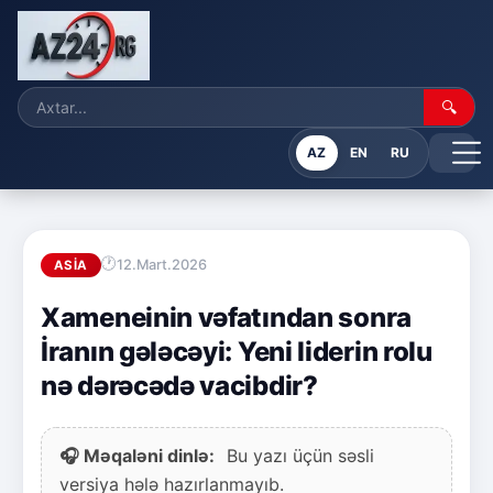
🔍
AZ
EN
RU
12.Mart.2026
ASIA
Xameneinin vəfatından sonra
İranın gələcəyi: Yeni liderin rolu
nə dərəcədə vacibdir?
🎧 Məqaləni dinlə:
Bu yazı üçün səsli
versiya hələ hazırlanmayıb.