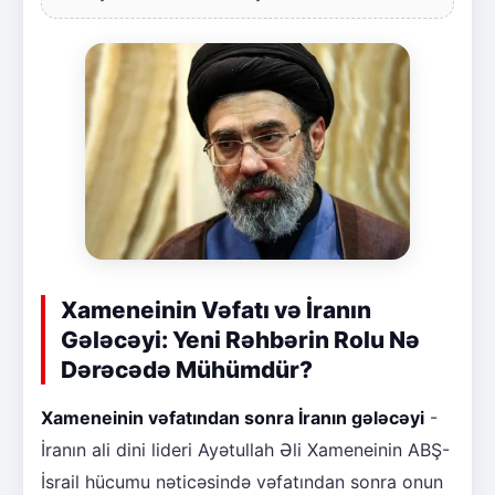
Xameneinin Vəfatı və İranın
Gələcəyi: Yeni Rəhbərin Rolu Nə
Dərəcədə Mühümdür?
Xameneinin vəfatından sonra İranın gələcəyi
-
İranın ali dini lideri Ayətullah Əli Xameneinin ABŞ-
İsrail hücumu nəticəsində vəfatından sonra onun