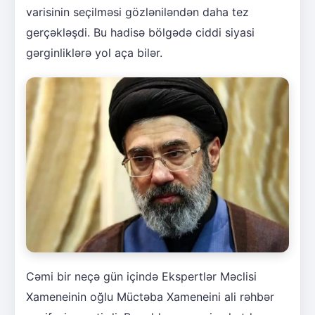
varisinin seçilməsi gözləniləndən daha tez
gerçəkləşdi. Bu hadisə bölgədə ciddi siyasi
gərginliklərə yol aça bilər.
Cəmi bir neçə gün içində Ekspertlər Məclisi
Xameneinin oğlu Müctəba Xameneini ali rəhbər