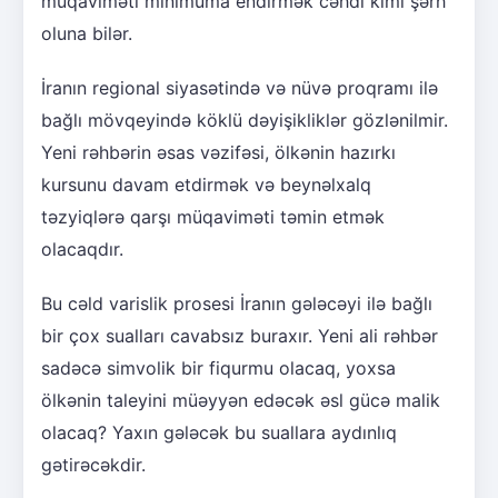
müqaviməti minimuma endirmək cəhdi kimi şərh
oluna bilər.
İranın regional siyasətində və nüvə proqramı ilə
bağlı mövqeyində köklü dəyişikliklər gözlənilmir.
Yeni rəhbərin əsas vəzifəsi, ölkənin hazırkı
kursunu davam etdirmək və beynəlxalq
təzyiqlərə qarşı müqaviməti təmin etmək
olacaqdır.
Bu cəld varislik prosesi İranın gələcəyi ilə bağlı
bir çox sualları cavabsız buraxır. Yeni ali rəhbər
sadəcə simvolik bir fiqurmu olacaq, yoxsa
ölkənin taleyini müəyyən edəcək əsl gücə malik
olacaq? Yaxın gələcək bu suallara aydınlıq
gətirəcəkdir.