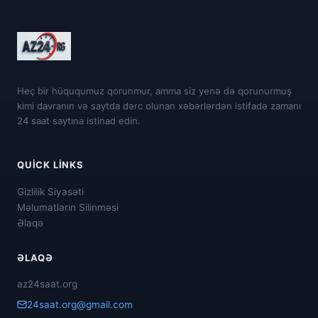
Heç bir hüququmuz qorunmur, amma siz yenə də qorunurmuş
kimi davranın və saytda dərc olunan xəbərlərdən istifadə zamanı
24 saat saytına istinad edin.
QUICK LINKS
Gizlilik Siyasəti
Məlumatların Silinməsi
Əlaqə
ƏLAQƏ
az24saat.org
24saat.org@gmail.com