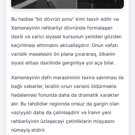
Bu hadisə "bir dövrün sonu" kimi təsvir edilir və
Xameneyinin rəhbərliyi dövründə formalaşan
daxili və xarici siyasət kursunun yenidən gözdən
keçirilməsi ehtimalını aktuallaşdırır. Onun vəfatı
varislik məsələsini ön plana çıxararaq, ölkənin
siyasi elitası daxilində gərginliyə yol aça bilər.
Xameneyinin dəfn mərasiminin təxirə salınması ilə
bağlı xəbərlər, İsrailin onun varisini öldürməklə
hədələməsi fonunda daha da dramatik xarakter
alır. Bu təhdidlər regionda onsuz da gərgin olan
vəziyyəti daha da çətinləşdirir və İranın yeni
rəhbərliyinin üzləşəcəyi çətinliklərin miqyasını
nümayiş etdirir.