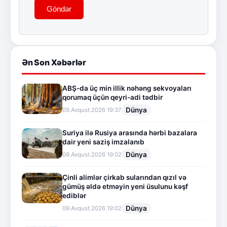
Göndər
Ən Son Xəbərlər
ABŞ-da üç min illik nəhəng sekvoyaları
qorumaq üçün qeyri-adi tədbir
Dünya
09.Avqust.2026 19:37
Suriya ilə Rusiya arasında hərbi bazalara
dair yeni saziş imzalanıb
Dünya
09.Avqust.2026 19:02
Çinli alimlər çirkab sularından qızıl və
gümüş əldə etməyin yeni üsulunu kəşf
ediblər
Dünya
09.Avqust.2026 19:02