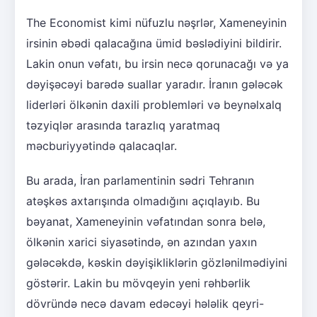
The Economist kimi nüfuzlu nəşrlər, Xameneyinin
irsinin əbədi qalacağına ümid bəslədiyini bildirir.
Lakin onun vəfatı, bu irsin necə qorunacağı və ya
dəyişəcəyi barədə suallar yaradır. İranın gələcək
liderləri ölkənin daxili problemləri və beynəlxalq
təzyiqlər arasında tarazlıq yaratmaq
məcburiyyətində qalacaqlar.
Bu arada, İran parlamentinin sədri Tehranın
atəşkəs axtarışında olmadığını açıqlayıb. Bu
bəyanat, Xameneyinin vəfatından sonra belə,
ölkənin xarici siyasətində, ən azından yaxın
gələcəkdə, kəskin dəyişikliklərin gözlənilmədiyini
göstərir. Lakin bu mövqeyin yeni rəhbərlik
dövründə necə davam edəcəyi hələlik qeyri-