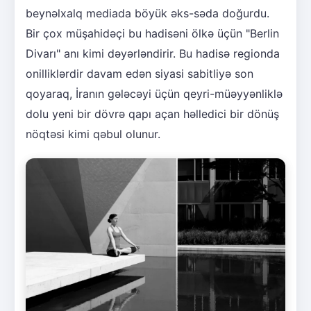
beynəlxalq mediada böyük əks-səda doğurdu.
Bir çox müşahidəçi bu hadisəni ölkə üçün "Berlin
Divarı" anı kimi dəyərləndirir. Bu hadisə regionda
onilliklərdir davam edən siyasi sabitliyə son
qoyaraq, İranın gələcəyi üçün qeyri-müəyyənliklə
dolu yeni bir dövrə qapı açan həlledici bir dönüş
nöqtəsi kimi qəbul olunur.