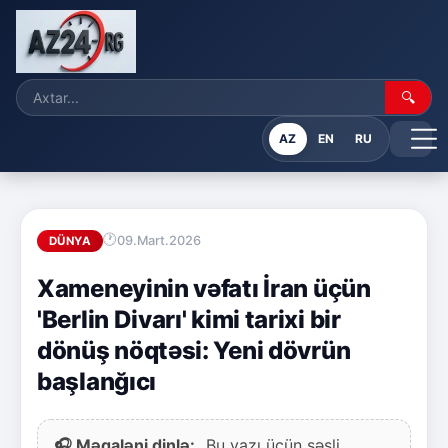
🔍
AZ
EN
RU
09.Mart.2026
DÜNYA
Xameneyinin vəfatı İran üçün
'Berlin Divarı' kimi tarixi bir
dönüş nöqtəsi: Yeni dövrün
başlanğıcı
🎧 Məqaləni dinlə:
Bu yazı üçün səsli