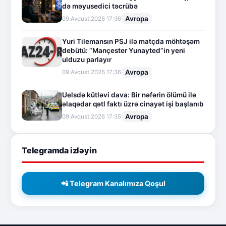
də məyusedici təcrübə
Avropa
09.Avqust.2026 17:36
Yuri Tilemansın PSJ ilə matçda möhtəşəm
debütü: “Mançester Yunayted”in yeni
ulduzu parlayır
Avropa
09.Avqust.2026 17:36
Uelsdə kütləvi dava: Bir nəfərin ölümü ilə
əlaqədar qətl faktı üzrə cinayət işi başlanıb
Avropa
09.Avqust.2026 17:35
Telegramda izləyin
📲 Telegram Kanalımıza Qoşul