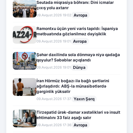
Seutada miqrasiya böhranı: Dini icmalar
çıxış yolu axtarır
Avropa
09.Avqust.2026 19:02
Ramontxu üçün yeni varis tapıldı: İspaniya
mətbuatında gözlənilməz dəyişiklik
Avropa
09.Avqust.2026 19:01
Şəhər daxilində sola dönməyə niyə qadağa
qoyulur? Səbəblər açıqlandı
Dünya
09.Avqust.2026 19:01
İran Hörmüz boğazı ilə bağlı şərtlərini
ağırlaşdırdı: ABŞ-la münasibətlərdə
gərginlik yüksəlir
Yaxın Şərq
09.Avqust.2026 17:37
Tirzepatid ürək-damar xəstəlikləri və insult
ehtimalını 33 faiz aşağı salır
Avropa
09.Avqust.2026 17:36