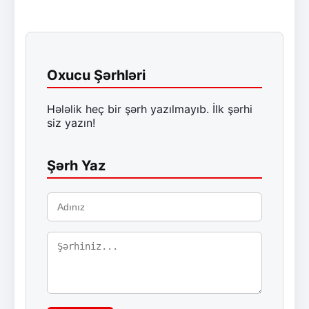
Oxucu Şərhləri
Hələlik heç bir şərh yazılmayıb. İlk şərhi
siz yazın!
Şərh Yaz