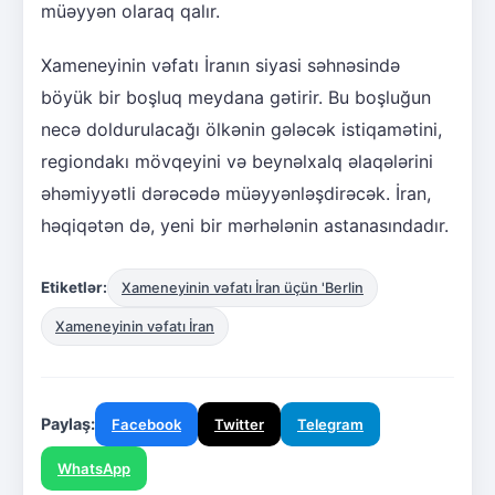
müəyyən olaraq qalır.
Xameneyinin vəfatı İranın siyasi səhnəsində
böyük bir boşluq meydana gətirir. Bu boşluğun
necə doldurulacağı ölkənin gələcək istiqamətini,
regiondakı mövqeyini və beynəlxalq əlaqələrini
əhəmiyyətli dərəcədə müəyyənləşdirəcək. İran,
həqiqətən də, yeni bir mərhələnin astanasındadır.
Etiketlər:
Xameneyinin vəfatı İran üçün 'Berlin
Xameneyinin vəfatı İran
Paylaş:
Facebook
Twitter
Telegram
WhatsApp