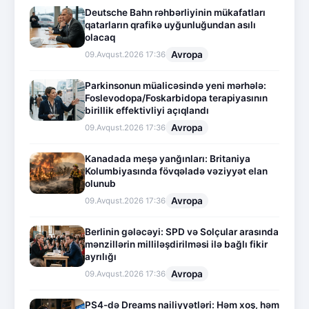
Deutsche Bahn rəhbərliyinin mükafatları
qatarların qrafikə uyğunluğundan asılı
olacaq
Avropa
09.Avqust.2026 17:36
Parkinsonun müalicəsində yeni mərhələ:
Foslevodopa/Foskarbidopa terapiyasının
birillik effektivliyi açıqlandı
Avropa
09.Avqust.2026 17:36
Kanadada meşə yanğınları: Britaniya
Kolumbiyasında fövqəladə vəziyyət elan
olunub
Avropa
09.Avqust.2026 17:36
Berlinin gələcəyi: SPD və Solçular arasında
mənzillərin milliləşdirilməsi ilə bağlı fikir
ayrılığı
Avropa
09.Avqust.2026 17:36
PS4-də Dreams nailiyyətləri: Həm xoş, həm