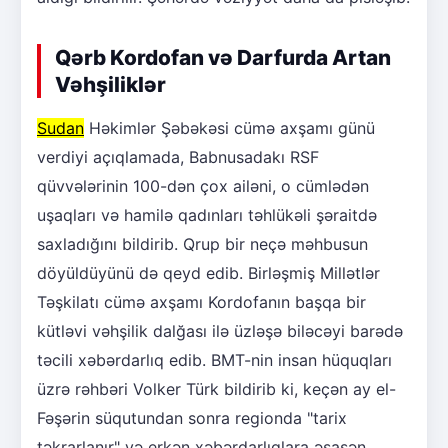
Qərb Kordofan və Darfurda Artan
Vəhşiliklər
Sudan
Həkimlər Şəbəkəsi cümə axşamı günü
verdiyi açıqlamada, Babnusadakı RSF
qüvvələrinin 100-dən çox ailəni, o cümlədən
uşaqları və hamilə qadınları təhlükəli şəraitdə
saxladığını bildirib. Qrup bir neçə məhbusun
döyüldüyünü də qeyd edib. Birləşmiş Millətlər
Təşkilatı cümə axşamı Kordofanın başqa bir
kütləvi vəhşilik dalğası ilə üzləşə biləcəyi barədə
təcili xəbərdarlıq edib. BMT-nin insan hüquqları
üzrə rəhbəri Volker Türk bildirib ki, keçən ay el-
Fəşərin süqutundan sonra regionda "tarix
təkrarlanır" və erkən xəbərdarlıqlara əsasən