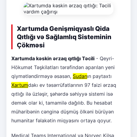
Xartumda Genişmiqyaslı Qida
Qıtlığı və Sağlamlıq Sisteminin
Çökməsi
Xartumda kəskin ərzaq qıtlığı Təcili
- Qeyri-
Hökumət Təşkilatları tərəfindən aparılan yeni
qiymətləndirməyə əsasən,
Sudan
ın paytaxtı
Xartum
dakı ev təsərrüfatlarının 97 faizi ərzaq
qıtlığı ilə üzləşir, şəhərdə səhiyyə sistemi isə
demək olar ki, tamamilə dağılıb. Bu hesabat
müharibənin cənginə düşmüş ölkəni bürüyən
humanitar fəlakətin miqyasını ortaya qoyur.
Medical Teams International və Norveç Kilsə