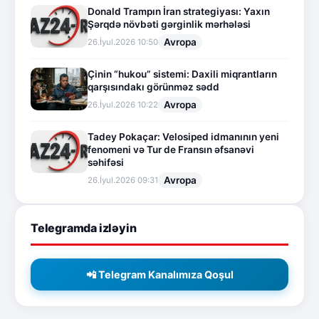
Donald Trampın İran strategiyası: Yaxın
Şərqdə növbəti gərginlik mərhələsi
Avropa
26.İyul.2026 10:50
Çinin “hukou” sistemi: Daxili miqrantların
qarşısındakı görünməz sədd
Avropa
26.İyul.2026 10:22
Tadey Pokaçar: Velosiped idmanının yeni
fenomeni və Tur de Fransın əfsanəvi
səhifəsi
Avropa
26.İyul.2026 09:31
Telegramda izləyin
📲 Telegram Kanalımıza Qoşul