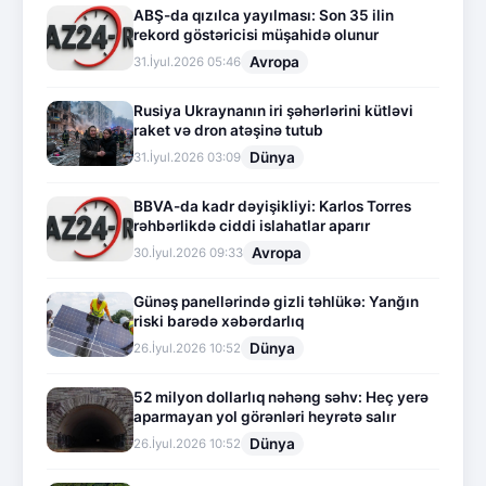
ABŞ-da qızılca yayılması: Son 35 ilin
rekord göstəricisi müşahidə olunur
Avropa
31.İyul.2026 05:46
Rusiya Ukraynanın iri şəhərlərini kütləvi
raket və dron atəşinə tutub
Dünya
31.İyul.2026 03:09
BBVA-da kadr dəyişikliyi: Karlos Torres
rəhbərlikdə ciddi islahatlar aparır
Avropa
30.İyul.2026 09:33
Günəş panellərində gizli təhlükə: Yanğın
riski barədə xəbərdarlıq
Dünya
26.İyul.2026 10:52
52 milyon dollarlıq nəhəng səhv: Heç yerə
aparmayan yol görənləri heyrətə salır
Dünya
26.İyul.2026 10:52