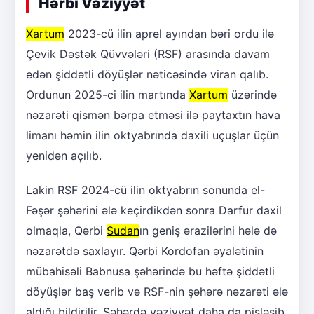
Hərbi Vəziyyət
Xartum
2023-cü ilin aprel ayından bəri ordu ilə
Çevik Dəstək Qüvvələri (RSF) arasında davam
edən şiddətli döyüşlər nəticəsində viran qalıb.
Ordunun 2025-ci ilin martında
Xartum
üzərində
nəzarəti qismən bərpa etməsi ilə paytaxtın hava
limanı həmin ilin oktyabrında daxili uçuşlar üçün
yenidən açılıb.
Lakin RSF 2024-cü ilin oktyabrın sonunda el-
Fəşər şəhərini ələ keçirdikdən sonra Darfur daxil
olmaqla, Qərbi
Sudan
ın geniş ərazilərini hələ də
nəzarətdə saxlayır. Qərbi Kordofan əyalətinin
mübahisəli Babnusa şəhərində bu həftə şiddətli
döyüşlər baş verib və RSF-nin şəhərə nəzarəti ələ
aldığı bildirilir. Şəhərdə vəziyyət daha da pisləşib.