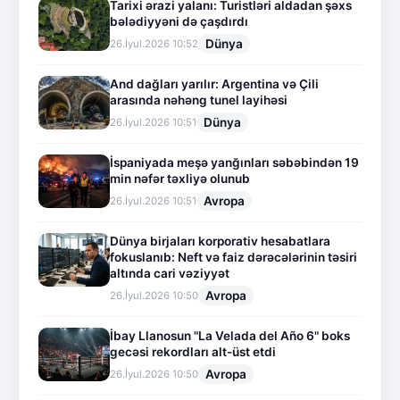
Tarixi ərazi yalanı: Turistləri aldadan şəxs
bələdiyyəni də çaşdırdı
Dünya
26.İyul.2026 10:52
And dağları yarılır: Argentina və Çili
arasında nəhəng tunel layihəsi
Dünya
26.İyul.2026 10:51
İspaniyada meşə yanğınları səbəbindən 19
min nəfər təxliyə olunub
Avropa
26.İyul.2026 10:51
Dünya birjaları korporativ hesabatlara
fokuslanıb: Neft və faiz dərəcələrinin təsiri
altında cari vəziyyət
Avropa
26.İyul.2026 10:50
İbay Llanosun "La Velada del Año 6" boks
gecəsi rekordları alt-üst etdi
Avropa
26.İyul.2026 10:50