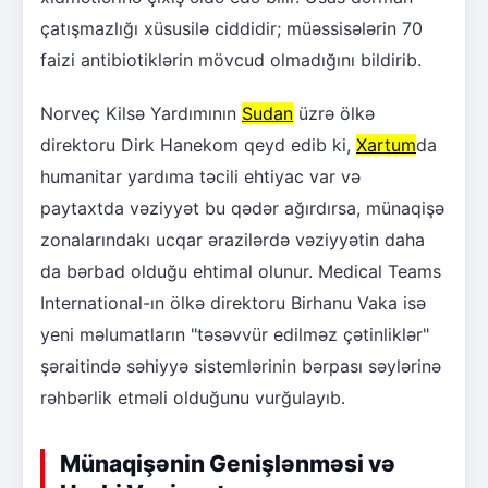
çatışmazlığı xüsusilə ciddidir; müəssisələrin 70
faizi antibiotiklərin mövcud olmadığını bildirib.
Norveç Kilsə Yardımının
Sudan
üzrə ölkə
direktoru Dirk Hanekom qeyd edib ki,
Xartum
da
humanitar yardıma təcili ehtiyac var və
paytaxtda vəziyyət bu qədər ağırdırsa, münaqişə
zonalarındakı ucqar ərazilərdə vəziyyətin daha
da bərbad olduğu ehtimal olunur. Medical Teams
International-ın ölkə direktoru Birhanu Vaka isə
yeni məlumatların "təsəvvür edilməz çətinliklər"
şəraitində səhiyyə sistemlərinin bərpası səylərinə
rəhbərlik etməli olduğunu vurğulayıb.
Münaqişənin Genişlənməsi və