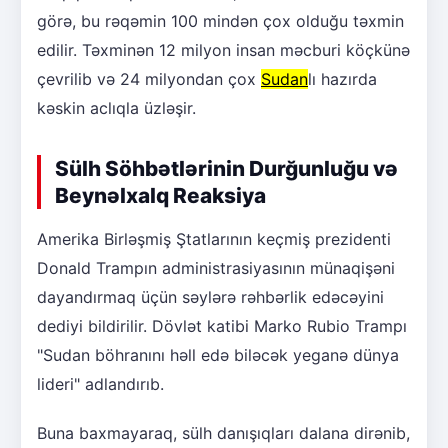
görə, bu rəqəmin 100 mindən çox olduğu təxmin
edilir. Təxminən 12 milyon insan məcburi köçkünə
çevrilib və 24 milyondan çox
Sudan
lı hazırda
kəskin aclıqla üzləşir.
Sülh Söhbətlərinin Durğunluğu və
Beynəlxalq Reaksiya
Amerika Birləşmiş Ştatlarının keçmiş prezidenti
Donald Trampın administrasiyasının münaqişəni
dayandırmaq üçün səylərə rəhbərlik edəcəyini
dediyi bildirilir. Dövlət katibi Marko Rubio Trampı
"Sudan böhranını həll edə biləcək yeganə dünya
lideri" adlandırıb.
Buna baxmayaraq, sülh danışıqları dalana dirənib,