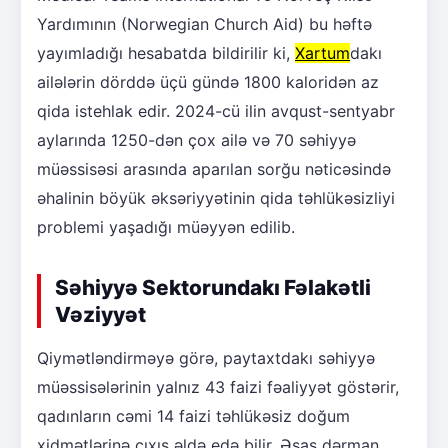
Yardımının (Norwegian Church Aid) bu həftə
yayımladığı hesabatda bildirilir ki,
Xartum
dakı
ailələrin dörddə üçü gündə 1800 kaloridən az
qida istehlak edir. 2024-cü ilin avqust-sentyabr
aylarında 1250-dən çox ailə və 70 səhiyyə
müəssisəsi arasında aparılan sorğu nəticəsində
əhalinin böyük əksəriyyətinin qida təhlükəsizliyi
problemi yaşadığı müəyyən edilib.
Səhiyyə Sektorundakı Fəlakətli
Vəziyyət
Qiymətləndirməyə görə, paytaxtdakı səhiyyə
müəssisələrinin yalnız 43 faizi fəaliyyət göstərir,
qadınların cəmi 14 faizi təhlükəsiz doğum
xidmətlərinə çıxış əldə edə bilir. Əsas dərman