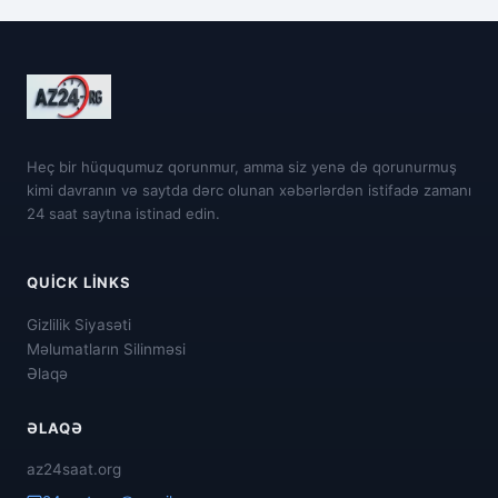
Heç bir hüququmuz qorunmur, amma siz yenə də qorunurmuş
kimi davranın və saytda dərc olunan xəbərlərdən istifadə zamanı
24 saat saytına istinad edin.
QUICK LINKS
Gizlilik Siyasəti
Məlumatların Silinməsi
Əlaqə
ƏLAQƏ
az24saat.org