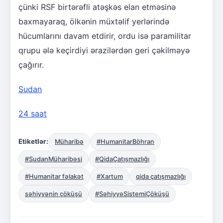
çünki RSF birtərəfli atəşkəs elan etməsinə
baxmayaraq, ölkənin müxtəlif yerlərində
hücumlarını davam etdirir, ordu isə paramilitar
qrupu ələ keçirdiyi ərazilərdən geri çəkilməyə
çağırır.
Sudan
24 saat
Etiketlər:
Müharibə
#HumanitarBöhran
#SudanMüharibəsi
#QidaÇatışmazlığı
#Humanitar fəlakət
#Xartum
qida çatışmazlığı
səhiyyənin çöküşü
#SəhiyyəSistemiÇöküşü