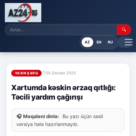
🔍
AZ
EN
RU
05.Dekabr.2025
YAXIN ŞƏRQ
Xartumda kəskin ərzaq qıtlığı:
Təcili yardım çağırışı
🎧 Məqaləni dinlə:
Bu yazı üçün səsli
versiya hələ hazırlanmayıb.