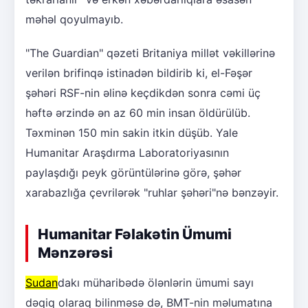
məhəl qoyulmayıb.
"The Guardian" qəzeti Britaniya millət vəkillərinə
verilən brifinqə istinadən bildirib ki, el-Fəşər
şəhəri RSF-nin əlinə keçdikdən sonra cəmi üç
həftə ərzində ən az 60 min insan öldürülüb.
Təxminən 150 min sakin itkin düşüb. Yale
Humanitar Araşdırma Laboratoriyasının
paylaşdığı peyk görüntülərinə görə, şəhər
xarabazlığa çevrilərək "ruhlar şəhəri"nə bənzəyir.
Humanitar Fəlakətin Ümumi
Mənzərəsi
Sudan
dakı müharibədə ölənlərin ümumi sayı
dəqiq olaraq bilinməsə də, BMT-nin məlumatına