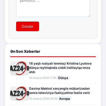
Göndər
Ən Son Xəbərlər
16 yaşlı rusiyalı tennisçi Kristina Lyutova
dünya reytinqində ciddi irəliləyişə imza
atdı
Dünya
04.Avqust.2026 11:06
Davina Makkol xərçənglə mübarizədən
sonra televiziya fəaliyyətinə fasilə verir
Avropa
03.Avqust.2026 00:59