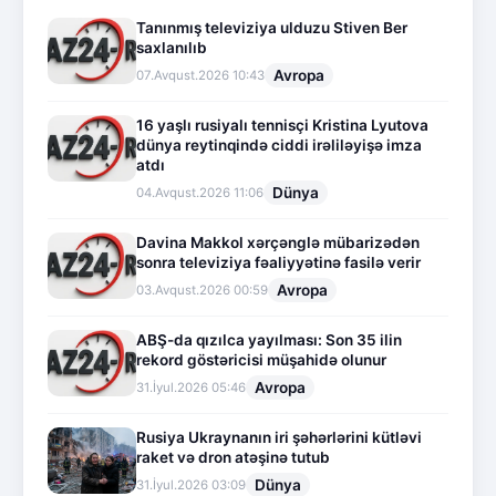
Tanınmış televiziya ulduzu Stiven Ber
saxlanılıb
Avropa
07.Avqust.2026 10:43
16 yaşlı rusiyalı tennisçi Kristina Lyutova
dünya reytinqində ciddi irəliləyişə imza
atdı
Dünya
04.Avqust.2026 11:06
Davina Makkol xərçənglə mübarizədən
sonra televiziya fəaliyyətinə fasilə verir
Avropa
03.Avqust.2026 00:59
ABŞ-da qızılca yayılması: Son 35 ilin
rekord göstəricisi müşahidə olunur
Avropa
31.İyul.2026 05:46
Rusiya Ukraynanın iri şəhərlərini kütləvi
raket və dron atəşinə tutub
Dünya
31.İyul.2026 03:09