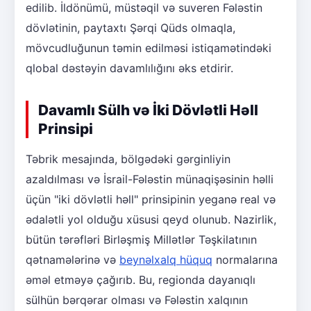
edilib. İldönümü, müstəqil və suveren Fələstin
dövlətinin, paytaxtı Şərqi Qüds olmaqla,
mövcudluğunun təmin edilməsi istiqamətindəki
qlobal dəstəyin davamlılığını əks etdirir.
Davamlı Sülh və İki Dövlətli Həll
Prinsipi
Təbrik mesajında, bölgədəki gərginliyin
azaldılması və İsrail-Fələstin münaqişəsinin həlli
üçün "iki dövlətli həll" prinsipinin yeganə real və
ədalətli yol olduğu xüsusi qeyd olunub. Nazirlik,
bütün tərəfləri Birləşmiş Millətlər Təşkilatının
qətnamələrinə və
beynəlxalq hüquq
normalarına
əməl etməyə çağırıb. Bu, regionda dayanıqlı
sülhün bərqərar olması və Fələstin xalqının