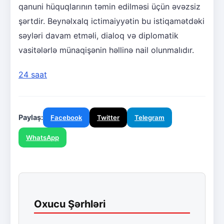
qanuni hüquqlarının təmin edilməsi üçün əvəzsiz
şərtdir. Beynəlxalq ictimaiyyətin bu istiqamətdəki
səyləri davam etməli, dialoq və diplomatik
vasitələrlə münaqişənin həllinə nail olunmalıdır.
24 saat
Paylaş:
Facebook
Twitter
Telegram
WhatsApp
Oxucu Şərhləri