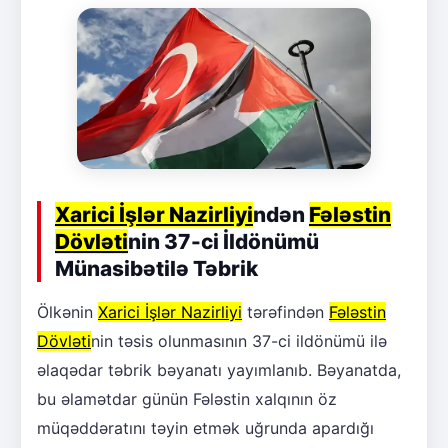
Xarici İşlər Nazirliyi
ndən
Fələstin
Dövləti
nin 37-ci İldönümü
Münasibətilə Təbrik
Ölkənin
Xarici İşlər Nazirliyi
tərəfindən
Fələstin
Dövləti
nin təsis olunmasının 37-ci ildönümü ilə
əlaqədar təbrik bəyanatı yayımlanıb. Bəyanatda,
bu əlamətdar günün Fələstin xalqının öz
müqəddəratını təyin etmək uğrunda apardığı