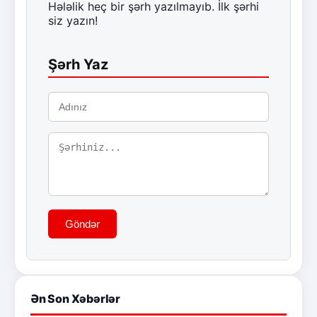
Hələlik heç bir şərh yazılmayıb. İlk şərhi
siz yazın!
Şərh Yaz
Göndər
Ən Son Xəbərlər