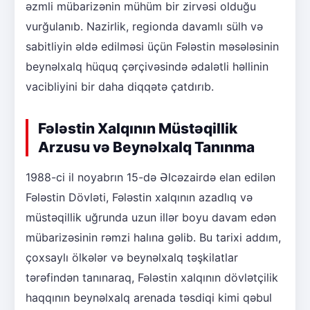
əzmli mübarizənin mühüm bir zirvəsi olduğu
vurğulanıb. Nazirlik, regionda davamlı sülh və
sabitliyin əldə edilməsi üçün Fələstin məsələsinin
beynəlxalq hüquq çərçivəsində ədalətli həllinin
vacibliyini bir daha diqqətə çatdırıb.
Fələstin Xalqının Müstəqillik
Arzusu və Beynəlxalq Tanınma
1988-ci il noyabrın 15-də Əlcəzairdə elan edilən
Fələstin Dövləti, Fələstin xalqının azadlıq və
müstəqillik uğrunda uzun illər boyu davam edən
mübarizəsinin rəmzi halına gəlib. Bu tarixi addım,
çoxsaylı ölkələr və beynəlxalq təşkilatlar
tərəfindən tanınaraq, Fələstin xalqının dövlətçilik
haqqının beynəlxalq arenada təsdiqi kimi qəbul