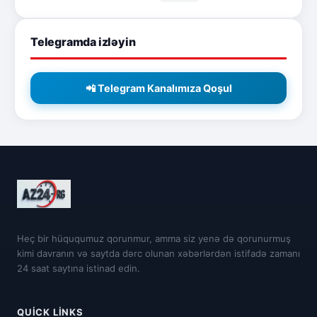
Telegramda izləyin
📲 Telegram Kanalımıza Qoşul
Heç bir hüququmuz qorunmur, amma siz yenə də qorunurmuş
kimi davranın və saytda dərc olunan xəbərlərdən istifadə zamanı
24 saat saytına istinad edin.
QUICK LINKS