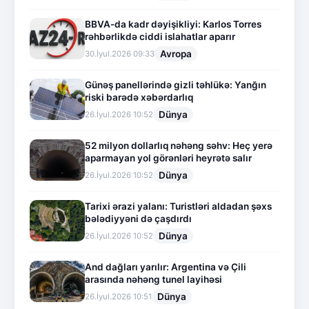
BBVA-da kadr dəyişikliyi: Karlos Torres
rəhbərlikdə ciddi islahatlar aparır
Avropa
30.İyul.2026 09:33
Günəş panellərində gizli təhlükə: Yanğın
riski barədə xəbərdarlıq
Dünya
26.İyul.2026 10:52
52 milyon dollarlıq nəhəng səhv: Heç yerə
aparmayan yol görənləri heyrətə salır
Dünya
26.İyul.2026 10:52
Tarixi ərazi yalanı: Turistləri aldadan şəxs
bələdiyyəni də çaşdırdı
Dünya
26.İyul.2026 10:52
And dağları yarılır: Argentina və Çili
arasında nəhəng tunel layihəsi
Dünya
26.İyul.2026 10:51