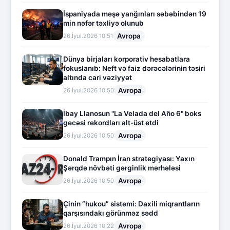
İspaniyada meşə yanğınları səbəbindən 19
min nəfər təxliyə olunub
Avropa
26.İyul.2026 10:51
Dünya birjaları korporativ hesabatlara
fokuslanıb: Neft və faiz dərəcələrinin təsiri
altında cari vəziyyət
Avropa
26.İyul.2026 10:50
İbay Llanosun "La Velada del Año 6" boks
gecəsi rekordları alt-üst etdi
Avropa
26.İyul.2026 10:50
Donald Trampın İran strategiyası: Yaxın
Şərqdə növbəti gərginlik mərhələsi
Avropa
26.İyul.2026 10:50
Çinin “hukou” sistemi: Daxili miqrantların
qarşısındakı görünməz sədd
Avropa
26.İyul.2026 10:22