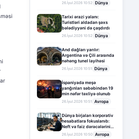
Dünya
26.İyul.2026 10:52
l
şməsi
Tarixi ərazi yalanı:
Turistləri aldadan şəxs
bələdiyyəni də çaşdırdı
Dünya
26.İyul.2026 10:52
And dağları yarılır:
Argentina və Çili arasında
mi
nəhəng tunel layihəsi
Dünya
26.İyul.2026 10:51
r
lar
İspaniyada meşə
yanğınları səbəbindən 19
min nəfər təxliyə olunub
Avropa
26.İyul.2026 10:51
Dünya birjaları korporativ
hesabatlara fokuslanıb:
Neft və faiz dərəcələrinin
təsiri altında cari vəziyyət
Avropa
26.İyul.2026 10:50