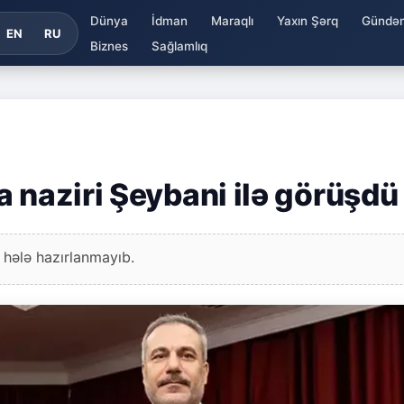
Dünya
İdman
Maraqlı
Yaxın Şərq
Gündə
EN
RU
Biznes
Sağlamlıq
 naziri Şeybani ilə görüşdü
 hələ hazırlanmayıb.