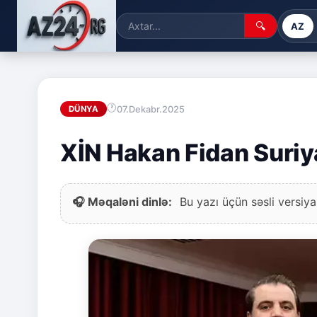
🔍
AZ
07.Dekabr.2025
DÜNYA
XİN Hakan Fidan Suriya
🎧 Məqaləni dinlə:
Bu yazı üçün səsli versiya