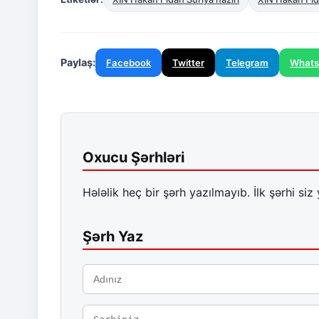
Paylaş:
Facebook
Twitter
Telegram
What
Oxucu Şərhləri
Hələlik heç bir şərh yazılmayıb. İlk şərhi siz 
Şərh Yaz