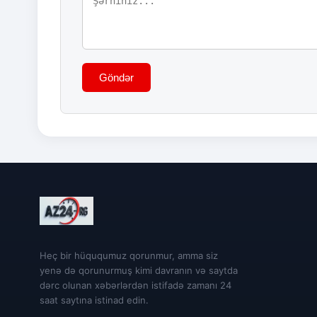
Göndər
Heç bir hüququmuz qorunmur, amma siz
yenə də qorunurmuş kimi davranın və saytda
dərc olunan xəbərlərdən istifadə zamanı 24
saat saytına istinad edin.