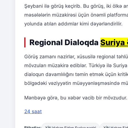
Şeybani ilə görüş keçirib. Bu görüş, iki ölkə
məsələlərin müzakirəsi üçün önəmli platforma
yolunda atılan addımlar kimi dəyərləndirilir.
Regional Dialoqda
Suriya 
Görüş zamanı nazirlər, xüsusilə regional təhlü
mövzuları müzakirə ediblər. Türkiyə ilə Suriy
dialoqun davamlılığını təmin etmək üçün kritik
bölgədəki vəziyyətin müəyyənləşməsində müh
Mənbəyə görə, bu xəbər vacib bir mövzudur. Da
24 saat
Etiketlər:
XİN Hakan Fidan Suriya naziri
XİN Hakan Fi