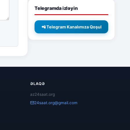
Telegramda izləyin
📲 Telegram Kanalımıza Qoşul
ƏLAQƏ
az24saat.org
24saat.org@gmail.com