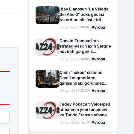
İbay Llanosun "La Velada
del Año 6" boks gecəsi
rekordları alt-üst etdi
Avropa
26.İyul.2026 10:50
Donald Trampın İran
strategiyası: Yaxın Şərqdə
növbəti gərginlik
mərhələsi
Avropa
26.İyul.2026 10:50
Çinin “hukou” sistemi:
Daxili miqrantların
qarşısındakı görünməz
sədd
Avropa
26.İyul.2026 10:22
Tadey Pokaçar: Velosiped
idmanının yeni fenomeni
və Tur de Fransın əfsanəvi
səhifəsi
Avropa
26.İyul.2026 09:31