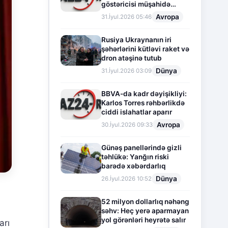
göstəricisi müşahidə
olunur
Avropa
31.İyul.2026 05:46
Rusiya Ukraynanın iri
şəhərlərini kütləvi raket və
dron atəşinə tutub
Dünya
31.İyul.2026 03:09
BBVA-da kadr dəyişikliyi:
Karlos Torres rəhbərlikdə
ciddi islahatlar aparır
Avropa
30.İyul.2026 09:33
Günəş panellərində gizli
təhlükə: Yanğın riski
barədə xəbərdarlıq
Dünya
26.İyul.2026 10:52
52 milyon dollarlıq nəhəng
səhv: Heç yerə aparmayan
yol görənləri heyrətə salır
arı