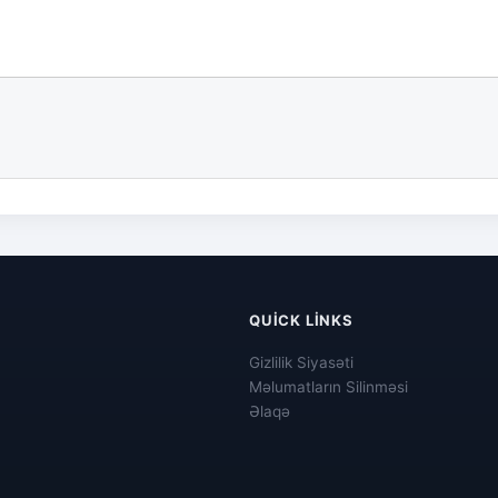
QUICK LINKS
Gizlilik Siyasəti
Məlumatların Silinməsi
Əlaqə