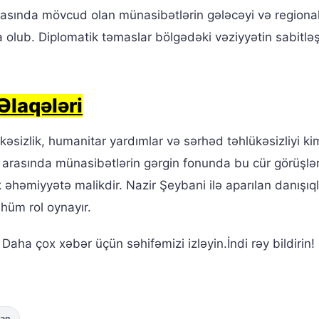
 arasında mövcud olan münasibətlərin gələcəyi və regiona
 olub. Diplomatik təmaslar bölgədəki vəziyyətin sabitlə
Əlaqələri
kəsizlik, humanitar yardımlar və sərhəd təhlükəsizliyi ki
a arasında münasibətlərin gərgin fonunda bu cür görüşlə
 əhəmiyyətə malikdir. Nazir Şeybani ilə aparılan danışıq
üm rol oynayır.
ha çox xəbər üçün səhifəmizi izləyin.İndi rəy bildirin!
dan