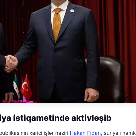
ya istiqamətində aktivləşib
ublikasının xarici işlər naziri
Hakan Fidan
, suriyalı həmk