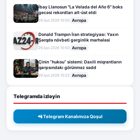
İbay Llanosun "La Velada del Año 6" boks
gecəsi rekordları alt-üst etdi
Avropa
26.İyul.2026 10:50
Donald Trampın İran strategiyası: Yaxın
Şərqdə növbəti gərginlik mərhələsi
Avropa
26.İyul.2026 10:50
Çinin “hukou” sistemi: Daxili miqrantların
qarşısındakı görünməz sədd
Avropa
26.İyul.2026 10:22
Telegramda izləyin
📲 Telegram Kanalımıza Qoşul