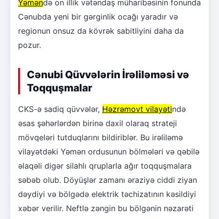
Yəmən
də on illik vətəndaş müharibəsinin fonunda
Cənubda yeni bir gərginlik ocağı yaradır və
regionun onsuz da kövrək sabitliyini daha da
pozur.
Cənubi Qüvvələrin İrəliləməsi və
Toqquşmalar
CKS-ə sadiq qüvvələr,
Həzrəmovt vilayəti
ndə
əsas şəhərlərdən birinə daxil olaraq strateji
mövqeləri tutduqlarını bildiriblər. Bu irəliləmə
vilayətdəki Yəmən ordusunun bölmələri və qəbilə
əlaqəli digər silahlı qruplarla ağır toqquşmalara
səbəb olub. Döyüşlər zamanı əraziyə ciddi ziyan
dəydiyi və bölgədə elektrik təchizatının kəsildiyi
xəbər verilir. Neftlə zəngin bu bölgənin nəzarəti