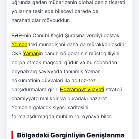
uğrunda gedən mübarizənin qlobal dəniz ticarəti
yollarına təsir edə biləcəyi barədə də
narahatlıqlar mövcuddur.
BƏƏ-nin Cənubi Keçid Şurasına verdiyi dəstək
Yəmən
dəki münaqişəni daha da mürəkkəbləşdirir.
CKS
Yəmən
in cənub bölgələrinin müstəqilliyini
bərpa etmək məqsədi güdür və bu səbəbdən
beynəlxalq səviyyədə tanınmış Yəmən
hökumətinin qüvvələri ilə də tez-tez
qarşıdurmalara girir.
Həzrəmovt vilayəti
strateji
əhəmiyyətə malikdir və buradakı nəzarət
Yəmənin gələcək siyasi xəritəsini
formalaşdırmaqda mühüm rol oynaya bilər.
Bölgədəki Gərginliyin Genişlənmə