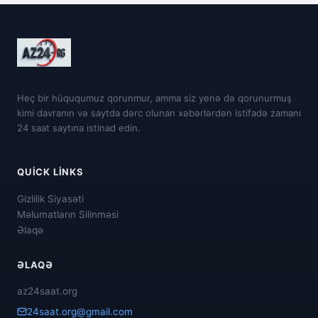
Heç bir hüququmuz qorunmur, amma siz yenə də qorunurmuş
kimi davranın və saytda dərc olunan xəbərlərdən istifadə zamanı
24 saat saytına istinad edin.
QUICK LINKS
Gizlilik Siyasəti
Məlumatların Silinməsi
Əlaqə
ƏLAQƏ
az24saat.org
24saat.org@gmail.com