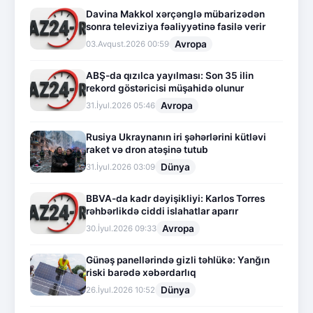
Davina Makkol xərçənglə mübarizədən
sonra televiziya fəaliyyətinə fasilə verir
Avropa
03.Avqust.2026 00:59
ABŞ-da qızılca yayılması: Son 35 ilin
rekord göstəricisi müşahidə olunur
Avropa
31.İyul.2026 05:46
Rusiya Ukraynanın iri şəhərlərini kütləvi
raket və dron atəşinə tutub
Dünya
31.İyul.2026 03:09
BBVA-da kadr dəyişikliyi: Karlos Torres
rəhbərlikdə ciddi islahatlar aparır
Avropa
30.İyul.2026 09:33
Günəş panellərində gizli təhlükə: Yanğın
riski barədə xəbərdarlıq
Dünya
26.İyul.2026 10:52