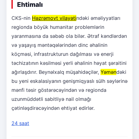
Ehtimalı
CKS-nin
Həzrəmovt vilayəti
ndəki əməliyyatları
regionda böyük humanitar problemlərin
yaranmasına da səbəb ola bilər. Ətraf kəndlərdən
və yaşayış məntəqələrindən dinc əhalinin
köçməsi, infrastrukturun dağılması və enerji
təchizatının kəsilməsi yerli əhalinin həyat şəraitini
ağırlaşdırır. Beynəlxalq müşahidəçilər,
Yəmən
dəki
bu yeni eskalasiyanın genişmiqyaslı sülh səylərinə
mənfi təsir göstərəcəyindən və regionda
uzunmüddətli sabitliyə nail olmağı
çətinləşdirəcəyindən ehtiyat edirlər.
24 saat