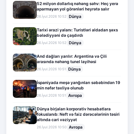
52 milyon dollarlıq nəhəng səhv: Heç yerə
aparmayan yol görənləri heyrətə salır
Dünya
26.İyul.2026 10:52
Tarixi ərazi yalanı: Turistləri aldadan şəxs
bələdiyyəni də çaşdırdı
Dünya
26.İyul.2026 10:52
And dağları yarılır: Argentina və Çili
arasında nəhəng tunel layihəsi
Dünya
26.İyul.2026 10:51
İspaniyada meşə yanğınları səbəbindən 19
min nəfər təxliyə olunub
Avropa
26.İyul.2026 10:51
Dünya birjaları korporativ hesabatlara
fokuslanıb: Neft və faiz dərəcələrinin təsiri
altında cari vəziyyət
Avropa
26.İyul.2026 10:50