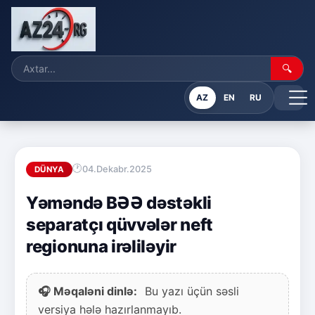
🔍
AZ
EN
RU
04.Dekabr.2025
DÜNYA
Yəməndə BƏƏ dəstəkli
separatçı qüvvələr neft
regionuna irəliləyir
🎧 Məqaləni dinlə:
Bu yazı üçün səsli
versiya hələ hazırlanmayıb.