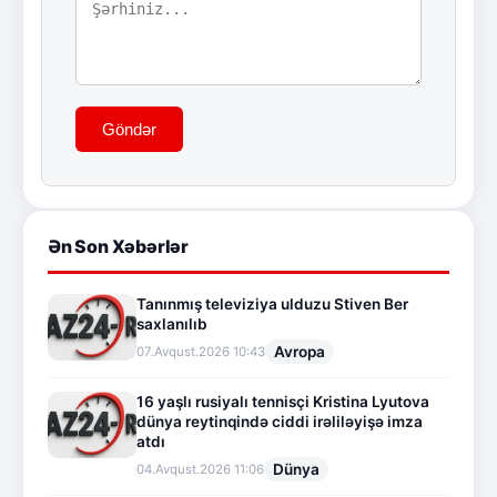
Göndər
Ən Son Xəbərlər
Tanınmış televiziya ulduzu Stiven Ber
saxlanılıb
Avropa
07.Avqust.2026 10:43
16 yaşlı rusiyalı tennisçi Kristina Lyutova
dünya reytinqində ciddi irəliləyişə imza
atdı
Dünya
04.Avqust.2026 11:06