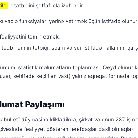
ilər
in tətbiqini şəffaflıqla izah edir.
kı vacib funksiyaları yerinə yetirmək üçün istifadə olunur
 fəaliyyətini təmin etmək.
k tədbirlərinin tətbiqi, spam və sui-istifadə hallarının qarş
 ümumi statistik məlumatların toplanması. Qeyd olunur k
uzer, səhifədə keçirilən vaxt) yalnız aqreqat formada top
əlumat Paylaşımı
qəbul et” düyməsinə kliklədikdə, şirkət və onun 237 iş or
vəsində fəaliyyət göstərən tərəfdaşlar daxil olmaqla)