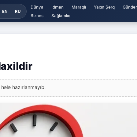
Dünya
İdman
Maraqlı
Yaxın Şərq
Gündə
EN
RU
Biznes
Sağlamlıq
axildir
 hələ hazırlanmayıb.