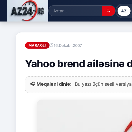
🔍
AZ
16.Dekabr.2007
MARAQLI
Yahoo brend ailəsinə d
🎧 Məqaləni dinlə:
Bu yazı üçün səsli versiya