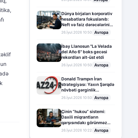
ıq,
tika,
Dünya birjaları korporativ
hesabatlara fokuslanıb:
fı
Neft və faiz dərəcələrinin
təsiri altında cari vəziyyət
Avropa
26.İyul.2026 10:50
İbay Llanosun "La Velada
del Año 6" boks gecəsi
əklif
rekordları alt-üst etdi
nun
Avropa
26.İyul.2026 10:50
fadə
Donald Trampın İran
k
strategiyası: Yaxın Şərqdə
növbəti gərginlik
mərhələsi
Avropa
26.İyul.2026 10:50
Çinin “hukou” sistemi:
Daxili miqrantların
qarşısındakı görünməz
sədd
Avropa
26.İyul.2026 10:22