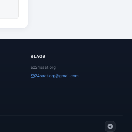
ƏLAQƏ
az24saat.org
24saat.org@gmail.com