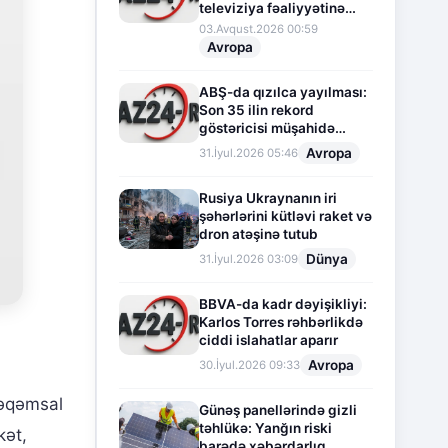
televiziya fəaliyyətinə
fasilə verir
03.Avqust.2026 00:59
Avropa
ABŞ-da qızılca yayılması:
Son 35 ilin rekord
göstəricisi müşahidə
olunur
Avropa
31.İyul.2026 05:46
Rusiya Ukraynanın iri
şəhərlərini kütləvi raket və
dron atəşinə tutub
Dünya
31.İyul.2026 03:09
BBVA-da kadr dəyişikliyi:
Karlos Torres rəhbərlikdə
ciddi islahatlar aparır
Avropa
30.İyul.2026 09:33
rəqəmsal
Günəş panellərində gizli
təhlükə: Yanğın riski
kət,
barədə xəbərdarlıq