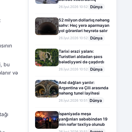
Dünya
26.İyul.2026 10:52
:
52 milyon dollarlıq nəhəng
səhv: Heç yerə aparmayan
yol görənləri heyrətə salır
Dünya
26.İyul.2026 10:52
ısının
Tarixi ərazi yalanı:
Turistləri aldadan şəxs
bələdiyyəni də çaşdırdı
i, bu
Dünya
26.İyul.2026 10:52
lanır və
And dağları yarılır:
Argentina və Çili arasında
nəhəng tunel layihəsi
Dünya
26.İyul.2026 10:51
İspaniyada meşə
tağı
yanğınları səbəbindən 19
min nəfər təxliyə olunub
Avropa
26.İyul.2026 10:51