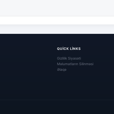
QUICK LINKS
Gizlilik Siyasəti
Məlumatların Silinməsi
Əlaqə