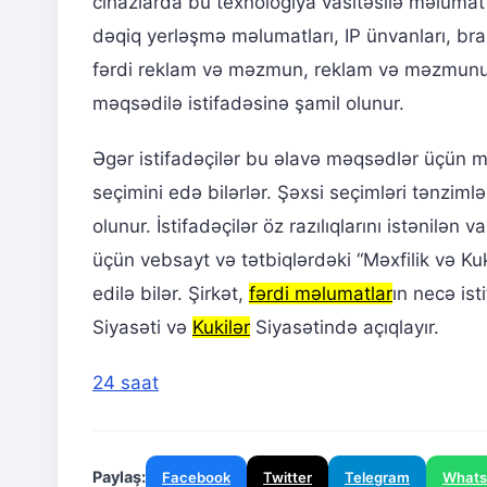
cihazlarda bu texnologiya vasitəsilə məlumat 
dəqiq yerləşmə məlumatları, IP ünvanları, bra
fərdi reklam və məzmun, reklam və məzmunun ö
məqsədilə istifadəsinə şamil olunur.
Əgər istifadəçilər bu əlavə məqsədlər üçün mə
seçimini edə bilərlər. Şəxsi seçimləri tənziml
olunur. İstifadəçilər öz razılıqlarını istənilən
üçün vebsayt və tətbiqlərdəki “Məxfilik və Kuk
edilə bilər. Şirkət,
fərdi məlumatlar
ın necə is
Siyasəti və
Kukilər
Siyasətində açıqlayır.
24 saat
Paylaş:
Facebook
Twitter
Telegram
What