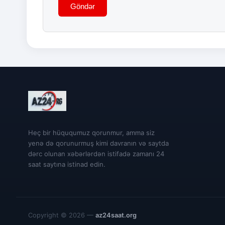
Göndər
Heç bir hüququmuz qorunmur, amma siz
yenə də qorunurmuş kimi davranın və saytda
dərc olunan xəbərlərdən istifadə zamanı 24
saat saytına istinad edin.
Copyright © 2026 —
az24saat.org