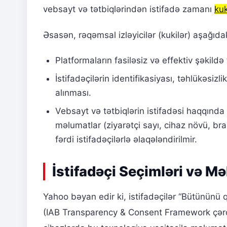
vebsayt və tətbiqlərindən istifadə zamanı
kuk
Əsasən, rəqəmsal izləyicilər (kukilər) aşağıda
Platformaların fasiləsiz və effektiv şəkildə
İstifadəçilərin identifikasiyası, təhlükəsizli
alınması.
Vebsayt və tətbiqlərin istifadəsi haqqında
məlumatlar (ziyarətçi sayı, cihaz növü, bra
fərdi istifadəçilərlə əlaqələndirilmir.
İstifadəçi Seçimləri və M
Yahoo bəyan edir ki, istifadəçilər “Bütününü 
(IAB Transparency & Consent Framework çərçi