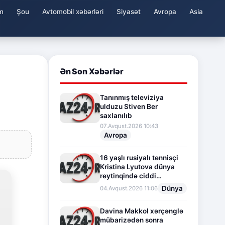
m
Şou
Avtomobil xəbərləri
Siyasət
Avropa
Asia
Ən Son Xəbərlər
Tanınmış televiziya
ulduzu Stiven Ber
saxlanılıb
07.Avqust.2026 10:43
Avropa
16 yaşlı rusiyalı tennisçi
Kristina Lyutova dünya
reytinqində ciddi
irəliləyişə imza atdı
Dünya
04.Avqust.2026 11:06
Davina Makkol xərçənglə
mübarizədən sonra