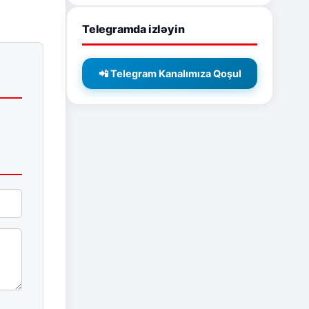
Telegramda izləyin
📲 Telegram Kanalımıza Qoşul