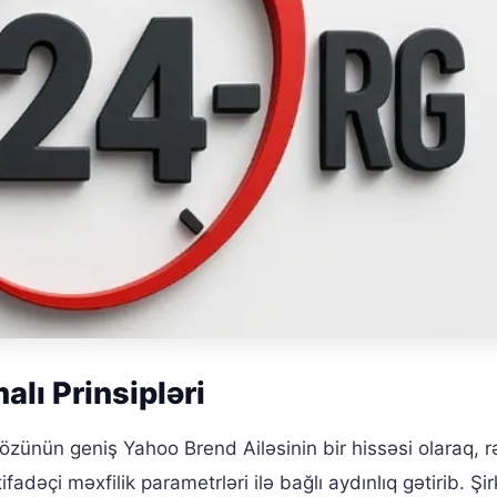
lı Prinsipləri
zünün geniş Yahoo Brend Ailəsinin bir hissəsi olaraq, 
tifadəçi məxfilik parametrləri ilə bağlı aydınlıq gətirib. Şir