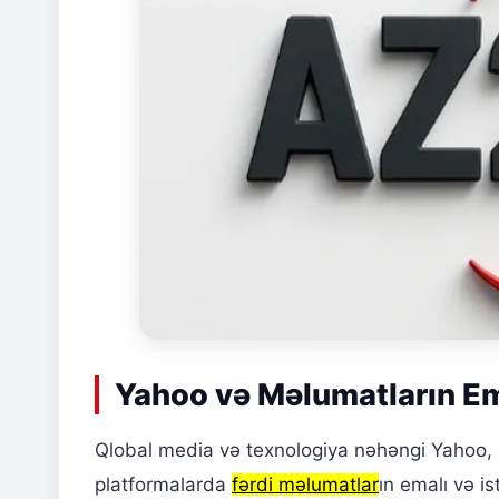
Yahoo və Məlumatların Ema
Qlobal media və texnologiya nəhəngi Yahoo, ö
platformalarda
fərdi məlumatlar
ın emalı və is