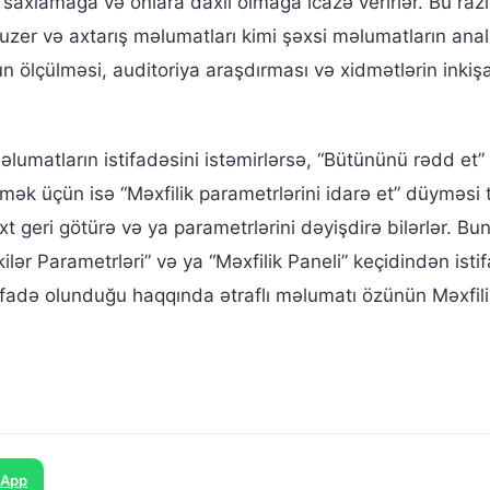
saxlamağa və onlara daxil olmağa icazə verirlər. Bu razıl
uzer və axtarış məlumatları kimi şəxsi məlumatların anali
lçülməsi, auditoriya araşdırması və xidmətlərin inkişa
lumatların istifadəsini istəmirlərsə, “Bütününü rədd et”
əmək üçün isə “Məxfilik parametrlərini idarə et” düyməsi t
 vaxt geri götürə və ya parametrlərini dəyişdirə bilərlər. Bu
ilər Parametrləri” və ya “Məxfilik Paneli” keçidindən isti
tifadə olunduğu haqqında ətraflı məlumatı özünün Məxfili
sApp