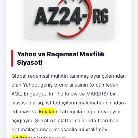
Yahoo və Rəqəmsal Məxfilik
Siyasəti
Qlobal rəqəmsal mühitin tanınmış oyunçularından
olan Yahoo, geniş brend ailəsinin (o cümlədən
AOL, Engadget, In The Know və MAKERS) bir
hissəsi olaraq, istifadəçilərin məlumatlarının idarə
edilməsi və
kukilər
in tətbiqi ilə bağlı mövqeyini
açıqlayıb. Şirkət öz platformalarında təcrübəni
optimallaşdırmaq məqsədilə müxtəlif növ