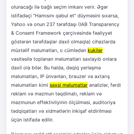
olunacağı ilə bağlı seçim imkanı verir. Əgər
istifadəçi "Hamısını qəbul et" düyməsini sıxarsa,
Yahoo və onun 237 tərəfdaşı (IAB Transparency
& Consent Framework çərçivəsində fəaliyyət
göstərən tərəfdaşlar daxil olmaqla) cihazlarda
müxtəlif məlumatları, o cümlədən
kukilər
vasitəsilə toplanan məlumatları saxlayıb onlara
daxil ola bilər. Bu halda, dəqiq yerləşmə
məlumatları, IP ünvanları, brauzer və axtarış
məlumatları kimi
şəxsi məlumatlar
analizlər, fərdi
reklam və məzmun təqdimatı, reklam və
məzmunun effektivliyinin ölçülməsi, auditoriya
tədqiqatları və xidmətlərin inkişaf etdirilməsi
üçün istifadə edilir.