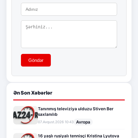
Göndər
Ən Son Xəbərlər
Tanınmış televiziya ulduzu Stiven Ber
saxlanılıb
Avropa
07.Avqust.2026 10:43
16 yaşlı rusiyalı tennisçi Kristina Lyutova