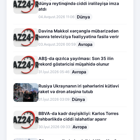
dünya reytinqində ciddi irəliləyişə imza
atdı
Dünya
04.Avqust.2026 11:06
Davina Makkol xərçənglə mübarizədən
sonra televiziya fəaliyyətinə fasilə verir
Avropa
03.Avqust.2026 00:59
ABŞ-da qızılca yayılması: Son 35 ilin
rekord göstəricisi müşahidə olunur
Avropa
31.İyul.2026 05:46
Rusiya Ukraynanın iri şəhərlərini kütləvi
raket və dron atəşinə tutub
Dünya
31.İyul.2026 03:09
BBVA-da kadr dəyişikliyi: Karlos Torres
rəhbərlikdə ciddi islahatlar aparır
Avropa
30.İyul.2026 09:33