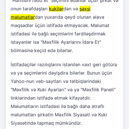
"Hamısını rədd et" seçimini edənlər üçün şirkət və
onun tərəfdaşları
kukilər
dən və
şəxsi
məlumatlar
dan yuxarıda qeyd olunan əlavə
məqsədlər üçün istifadə etməyəcək. Məlumat
istifadəsi ilə bağlı seçimlərini fərdiləşdirmək
istəyənlər isə "Məxfilik Ayarlarını İdarə Et"
bölməsinə keçid edə bilərlər.
İstifadəçilər razılıqlarını istənilən vaxt geri götürə
və ya seçimlərini dəyişdirə bilərlər. Bunun üçün
Yahoo-nun veb-saytları və tətbiqlərindəki
"Məxfilik və Kuki Ayarları" və ya "Məxfilik Paneli"
linklərindən istifadə etmək kifayətdir.
Məlumatların istifadəsi ilə bağlı daha ətraflı
məlumatları şirkətin Məxfilik Siyasəti və Kuki
Siyasətində tapmaq mümkündür.