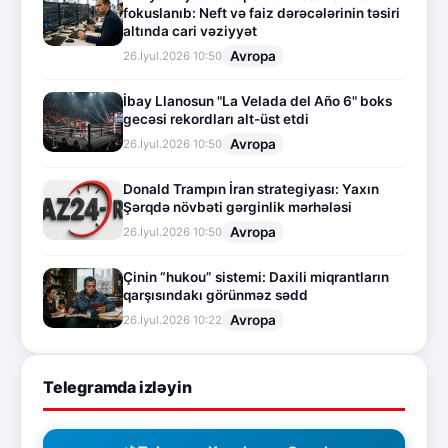
fokuslanıb: Neft və faiz dərəcələrinin təsiri
altında cari vəziyyət
Avropa
26.İyul.2026 10:50
İbay Llanosun "La Velada del Año 6" boks
gecəsi rekordları alt-üst etdi
Avropa
26.İyul.2026 10:50
Donald Trampın İran strategiyası: Yaxın
Şərqdə növbəti gərginlik mərhələsi
Avropa
26.İyul.2026 10:50
Çinin “hukou” sistemi: Daxili miqrantların
qarşısındakı görünməz sədd
Avropa
26.İyul.2026 10:22
Telegramda izləyin