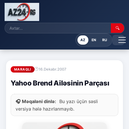
🔍
AZ
EN
RU
16.Dekabr.2007
MARAQLI
Yahoo Brend Ailəsinin Parçası
🎧 Məqaləni dinlə:
Bu yazı üçün səsli
versiya hələ hazırlanmayıb.