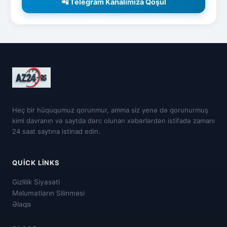
📲 Telegram Kanalımıza Qoşul
Heç bir hüququmuz qorunmur, amma siz yenə də qorunurmuş
kimi davranın və saytda dərc olunan xəbərlərdən istifadə zamanı
24 saat saytına istinad edin.
QUICK LINKS
Gizlilik Siyasəti
Məlumatların Silinməsi
Əlaqə