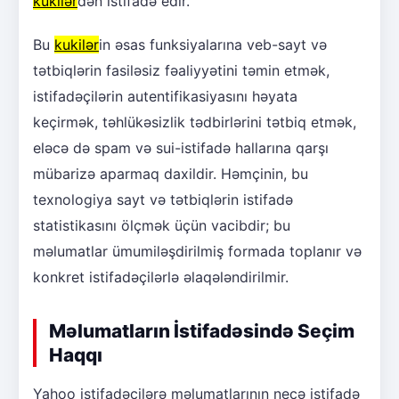
kukilər
dən istifadə edir.
Bu
kukilər
in əsas funksiyalarına veb-sayt və
tətbiqlərin fasiləsiz fəaliyyətini təmin etmək,
istifadəçilərin autentifikasiyasını həyata
keçirmək, təhlükəsizlik tədbirlərini tətbiq etmək,
eləcə də spam və sui-istifadə hallarına qarşı
mübarizə aparmaq daxildir. Həmçinin, bu
texnologiya sayt və tətbiqlərin istifadə
statistikasını ölçmək üçün vacibdir; bu
məlumatlar ümumiləşdirilmiş formada toplanır və
konkret istifadəçilərlə əlaqələndirilmir.
Məlumatların İstifadəsində Seçim
Haqqı
Yahoo istifadəçilərə məlumatlarının necə istifadə