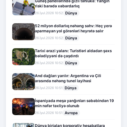
Günəş panellərində gizli təhlükə: Yanğın
riski barədə xəbərdarlıq
Dünya
26.İyul.2026 10:52
52 milyon dollarlıq nəhəng səhv: Heç yerə
aparmayan yol görənləri heyrətə salır
Dünya
26.İyul.2026 10:52
Tarixi ərazi yalanı: Turistləri aldadan şəxs
bələdiyyəni də çaşdırdı
Dünya
26.İyul.2026 10:52
And dağları yarılır: Argentina və Çili
arasında nəhəng tunel layihəsi
Dünya
26.İyul.2026 10:51
İspaniyada meşə yanğınları səbəbindən 19
min nəfər təxliyə olunub
Avropa
26.İyul.2026 10:51
Dünya birjaları korporativ hesabatlara