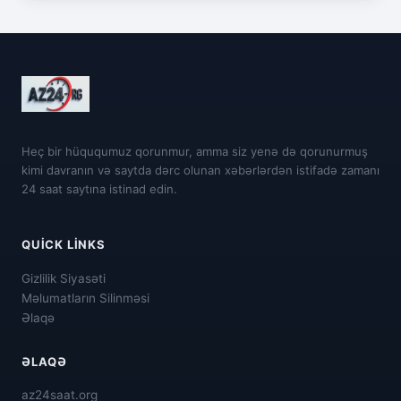
Heç bir hüququmuz qorunmur, amma siz yenə də qorunurmuş
kimi davranın və saytda dərc olunan xəbərlərdən istifadə zamanı
24 saat saytına istinad edin.
QUICK LINKS
Gizlilik Siyasəti
Məlumatların Silinməsi
Əlaqə
ƏLAQƏ
az24saat.org