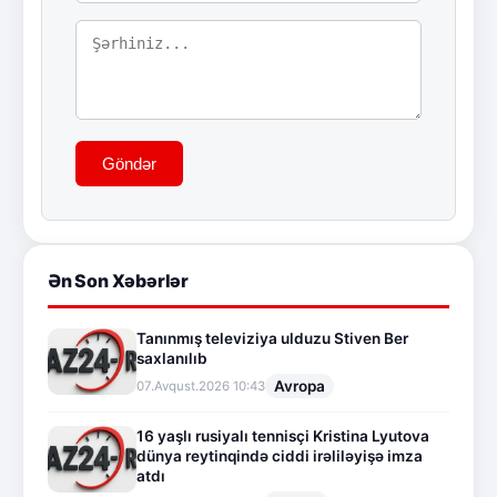
Göndər
Ən Son Xəbərlər
Tanınmış televiziya ulduzu Stiven Ber
saxlanılıb
Avropa
07.Avqust.2026 10:43
16 yaşlı rusiyalı tennisçi Kristina Lyutova
dünya reytinqində ciddi irəliləyişə imza
atdı