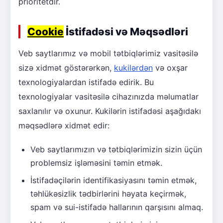
prioritetdir.
Cookie
İstifadəsi və Məqsədləri
Veb saytlarımız və mobil tətbiqlərimiz vasitəsilə
sizə xidmət göstərərkən,
kukilərdən
və oxşar
texnologiyalardan istifadə edirik. Bu
texnologiyalar vasitəsilə cihazınızda məlumatlar
saxlanılır və oxunur. Kukilərin istifadəsi aşağıdakı
məqsədlərə xidmət edir:
Veb saytlarımızın və tətbiqlərimizin sizin üçün
problemsiz işləməsini təmin etmək.
İstifadəçilərin identifikasiyasını təmin etmək,
təhlükəsizlik tədbirlərini həyata keçirmək,
spam və sui-istifadə hallarının qarşısını almaq.