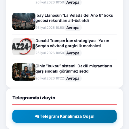
Avropa
26.İyul.2026 10:50
İbay Llanosun "La Velada del Año 6" boks
gecəsi rekordları alt-üst etdi
Avropa
26.İyul.2026 10:50
Donald Trampın İran strategiyası: Yaxın
Şərqdə növbəti gərginlik mərhələsi
Avropa
26.İyul.2026 10:50
Çinin “hukou” sistemi: Daxili miqrantların
qarşısındakı görünməz sədd
Avropa
26.İyul.2026 10:22
Telegramda izləyin
📲 Telegram Kanalımıza Qoşul