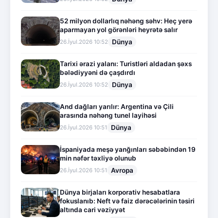
52 milyon dollarlıq nəhəng səhv: Heç yerə
aparmayan yol görənləri heyrətə salır
Dünya
26.İyul.2026 10:52
Tarixi ərazi yalanı: Turistləri aldadan şəxs
bələdiyyəni də çaşdırdı
Dünya
26.İyul.2026 10:52
And dağları yarılır: Argentina və Çili
arasında nəhəng tunel layihəsi
Dünya
26.İyul.2026 10:51
İspaniyada meşə yanğınları səbəbindən 19
min nəfər təxliyə olunub
Avropa
26.İyul.2026 10:51
Dünya birjaları korporativ hesabatlara
fokuslanıb: Neft və faiz dərəcələrinin təsiri
altında cari vəziyyət