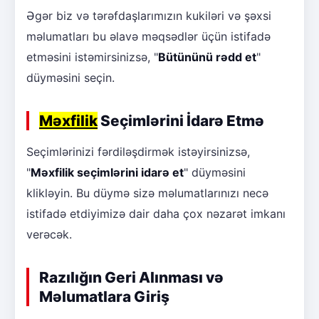
Əgər biz və tərəfdaşlarımızın kukiləri və şəxsi
məlumatları bu əlavə məqsədlər üçün istifadə
etməsini istəmirsinizsə, "
Bütününü rədd et
"
düyməsini seçin.
Məxfilik
Seçimlərini İdarə Etmə
Seçimlərinizi fərdiləşdirmək istəyirsinizsə,
"
Məxfilik seçimlərini idarə et
" düyməsini
klikləyin. Bu düymə sizə məlumatlarınızı necə
istifadə etdiyimizə dair daha çox nəzarət imkanı
verəcək.
Razılığın Geri Alınması və
Məlumatlara Giriş