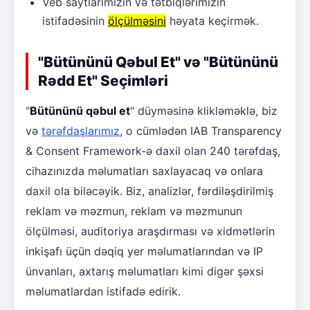
Veb saytlarımızın və tətbiqlərimizin
istifadəsinin
ölçülməsini
həyata keçirmək.
"Bütününü Qəbul Et" və "Bütününü
Rədd Et" Seçimləri
"
Bütününü qəbul et
" düyməsinə klikləməklə, biz
və
tərəfdaşlarımız
, o cümlədən IAB Transparency
& Consent Framework-ə daxil olan 240 tərəfdaş,
cihazınızda məlumatları saxlayacaq və onlara
daxil ola biləcəyik. Biz, analizlər, fərdiləşdirilmiş
reklam və məzmun, reklam və məzmunun
ölçülməsi, auditoriya araşdırması və xidmətlərin
inkişafı üçün dəqiq yer məlumatlarından və IP
ünvanları, axtarış məlumatları kimi digər şəxsi
məlumatlardan istifadə edirik.