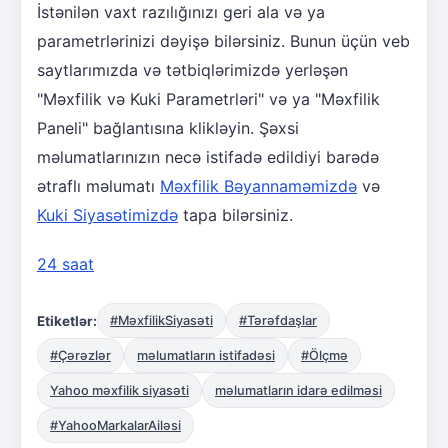
İstənilən vaxt razılığınızı geri ala və ya
parametrlərinizi dəyişə bilərsiniz. Bunun üçün veb
saytlarımızda və tətbiqlərimizdə yerləşən
"Məxfilik və Kuki Parametrləri" və ya "Məxfilik
Paneli" bağlantısına klikləyin. Şəxsi
məlumatlarınızın necə istifadə edildiyi barədə
ətraflı məlumatı
Məxfilik Bəyannaməmizdə
və
Kuki Siyasətimizdə
tapa bilərsiniz.
24 saat
Etiketlər:
#MəxfilikSiyasəti
#Tərəfdaşlar
#Çərəzlər
məlumatların istifadəsi
#Ölçmə
Yahoo məxfilik siyasəti
məlumatların idarə edilməsi
#YahooMarkalarAiləsi