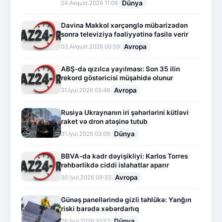
Dünya
04.Avqust.2026 11:06
Davina Makkol xərçənglə mübarizədən
sonra televiziya fəaliyyətinə fasilə verir
Avropa
03.Avqust.2026 00:59
ABŞ-da qızılca yayılması: Son 35 ilin
rekord göstəricisi müşahidə olunur
Avropa
31.İyul.2026 05:46
Rusiya Ukraynanın iri şəhərlərini kütləvi
raket və dron atəşinə tutub
Dünya
31.İyul.2026 03:09
BBVA-da kadr dəyişikliyi: Karlos Torres
rəhbərlikdə ciddi islahatlar aparır
Avropa
30.İyul.2026 09:33
Günəş panellərində gizli təhlükə: Yanğın
riski barədə xəbərdarlıq
Dünya
26.İyul.2026 10:52