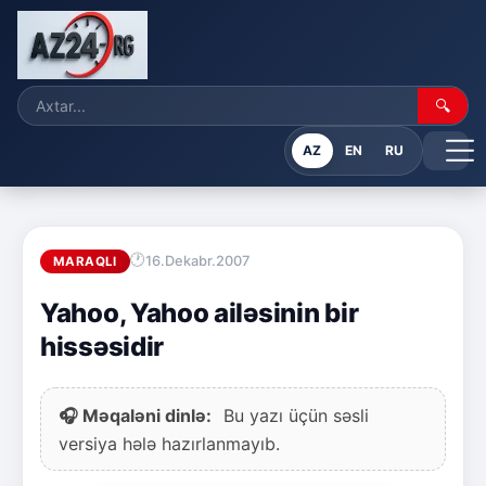
🔍
AZ
EN
RU
16.Dekabr.2007
MARAQLI
Yahoo, Yahoo ailəsinin bir
hissəsidir
🎧 Məqaləni dinlə:
Bu yazı üçün səsli
versiya hələ hazırlanmayıb.