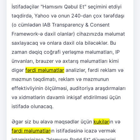
İstifadəçilər "Hamısını Qəbul Et" seçimini etdiyi
təqdirdə, Yahoo və onun 240-dan çox tərəfdaşı
(o cümlədən IAB Transparency & Consent
Framework-ə daxil olanlar) cihazınızda məlumat
saxlayacaq və onlara daxil ola biləcəklər. Bu
zaman dəqiq coğrafi yerləşmə məlumatları, IP
ünvanları, brauzer və axtarış məlumatları kimi
digər
fərdi məlumatlar
analizlər, fərdi reklam və
məzmun təqdimatı, reklam və məzmunun
effektivliyinin ölçülməsi, auditoriya araşdırmaları
və xidmətlərin davamlı inkişaf etdirilməsi üçün
istifadə olunacaq.
Əgər siz bu əlavə məqsədlər üçün
kukilər
in və
fərdi məlumatlar
ın istifadəsinə icazə vermək
istəmirsinizsə, "Hamısını Rədd Et" düyməsini