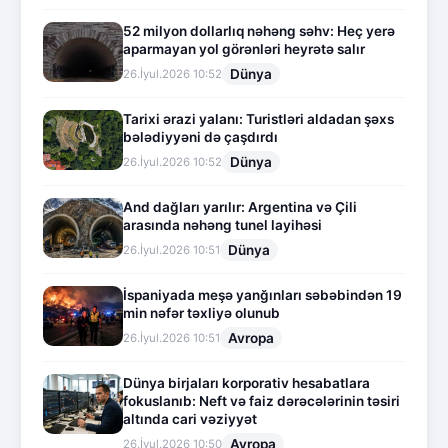
52 milyon dollarlıq nəhəng səhv: Heç yerə
aparmayan yol görənləri heyrətə salır
Dünya
26.İyul.2026 10:52
Tarixi ərazi yalanı: Turistləri aldadan şəxs
bələdiyyəni də çaşdırdı
Dünya
26.İyul.2026 10:52
And dağları yarılır: Argentina və Çili
arasında nəhəng tunel layihəsi
Dünya
26.İyul.2026 10:51
İspaniyada meşə yanğınları səbəbindən 19
min nəfər təxliyə olunub
Avropa
26.İyul.2026 10:51
Dünya birjaları korporativ hesabatlara
fokuslanıb: Neft və faiz dərəcələrinin təsiri
altında cari vəziyyət
Avropa
26.İyul.2026 10:50