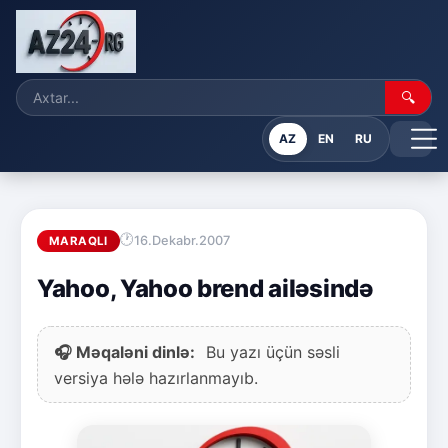
🔍
AZ
EN
RU
16.Dekabr.2007
MARAQLI
Yahoo, Yahoo brend ailəsində
🎧 Məqaləni dinlə:
Bu yazı üçün səsli
versiya hələ hazırlanmayıb.