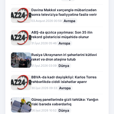
Davina Makkol xərçənglə mübarizədən
sonra televiziya fəaliyyətinə fasilə verir
Avropa
03.Avqust.2026 00:59
ABŞ-da qızılca yayılması: Son 35 ilin
rekord göstəricisi müşahidə olunur
Avropa
31.İyul.2026 05:46
Rusiya Ukraynanın iri şəhərlərini kütləvi
raket və dron atəşinə tutub
Dünya
31.İyul.2026 03:09
BBVA-da kadr dəyişikliyi: Karlos Torres
rəhbərlikdə ciddi islahatlar aparır
Avropa
30.İyul.2026 09:33
Günəş panellərində gizli təhlükə: Yanğın
riski barədə xəbərdarlıq
Dünya
26.İyul.2026 10:52