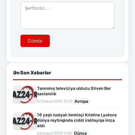
Göndər
Ən Son Xəbərlər
Tanınmış televiziya ulduzu Stiven Ber
saxlanılıb
Avropa
07.Avqust.2026 10:43
16 yaşlı rusiyalı tennisçi Kristina Lyutova
dünya reytinqində ciddi irəliləyişə imza
atdı
Dünya
04.Avqust.2026 11:06