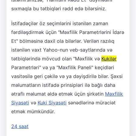
sıxmaqla bu tətbiqləri rədd edə bilərsiniz.
İstifadəçilər öz seçimlərini istənilən zaman
fərdiləşdirmək üçün "Məxfilik Parametrlərini İdarə
Et" bölməsinə daxil ola bilərlər. Verilən razılıq
istənilən vaxt Yahoo-nun veb-saytlarında və
tətbiqlərində mövcud olan "Məxfilik və
Kukilər
Parametrləri" və ya "Məxfilik Paneli" keçidləri
vasitəsilə geri çəkilə və ya dəyişdirilə bilər. Şəxsi
məlumatların istifadə prinsipləri ilə bağlı daha
ətraflı məlumat əldə etmək üçün şirkətin
Məxfilik
Siyasəti
və
Kuki Siyasəti
sənədlərinə müraciət
etmək mümkündür.
24 saat