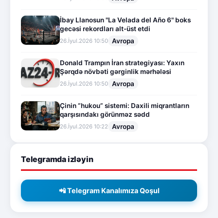
İbay Llanosun "La Velada del Año 6" boks
gecəsi rekordları alt-üst etdi
Avropa
26.İyul.2026 10:50
Donald Trampın İran strategiyası: Yaxın
Şərqdə növbəti gərginlik mərhələsi
Avropa
26.İyul.2026 10:50
Çinin “hukou” sistemi: Daxili miqrantların
qarşısındakı görünməz sədd
Avropa
26.İyul.2026 10:22
Telegramda izləyin
📲 Telegram Kanalımıza Qoşul