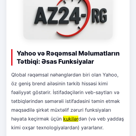
Yahoo və Rəqəmsal Məlumatların
Tətbiqi: Əsas Funksiyalar
Qlobal rəqəmsal nəhənglərdən biri olan Yahoo,
öz geniş brend ailəsinin tərkib hissəsi kimi
fəaliyyət göstərir. İstifadəçilərin veb-saytları və
tətbiqlərindən səmərəli istifadəsini təmin etmək
məqsədilə şirkət müxtəlif zəruri funksiyaları
həyata keçirmək üçün
kukilər
dən (və veb yaddaş
kimi oxşar texnologiyalardan) yararlanır.