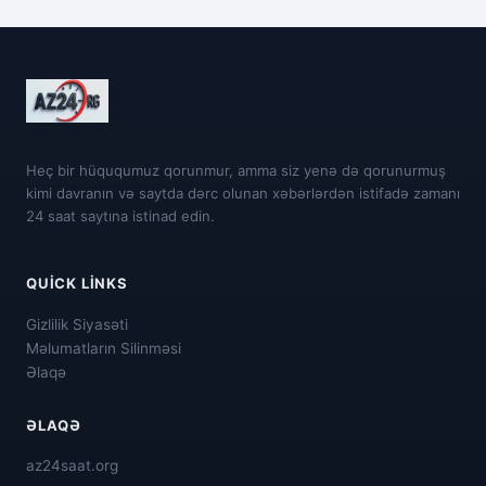
Heç bir hüququmuz qorunmur, amma siz yenə də qorunurmuş
kimi davranın və saytda dərc olunan xəbərlərdən istifadə zamanı
24 saat saytına istinad edin.
QUICK LINKS
Gizlilik Siyasəti
Məlumatların Silinməsi
Əlaqə
ƏLAQƏ
az24saat.org