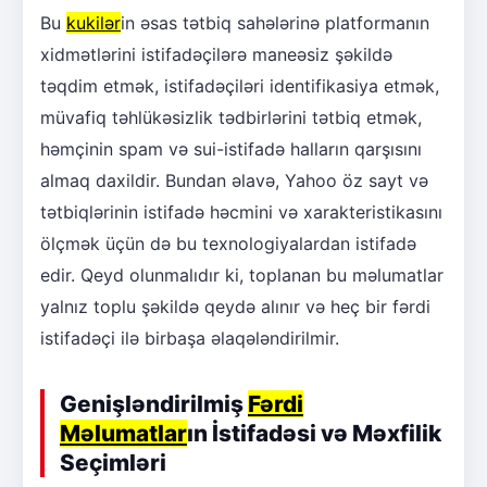
Bu
kukilər
in əsas tətbiq sahələrinə platformanın
xidmətlərini istifadəçilərə maneəsiz şəkildə
təqdim etmək, istifadəçiləri identifikasiya etmək,
müvafiq təhlükəsizlik tədbirlərini tətbiq etmək,
həmçinin spam və sui-istifadə halların qarşısını
almaq daxildir. Bundan əlavə, Yahoo öz sayt və
tətbiqlərinin istifadə həcmini və xarakteristikasını
ölçmək üçün də bu texnologiyalardan istifadə
edir. Qeyd olunmalıdır ki, toplanan bu məlumatlar
yalnız toplu şəkildə qeydə alınır və heç bir fərdi
istifadəçi ilə birbaşa əlaqələndirilmir.
Genişləndirilmiş
Fərdi
Məlumatlar
ın İstifadəsi və Məxfilik
Seçimləri