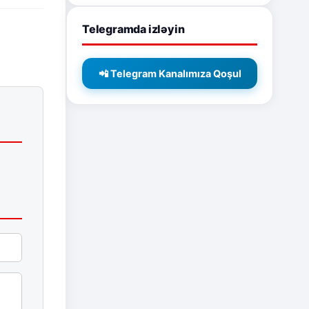
Telegramda izləyin
📲 Telegram Kanalımıza Qoşul