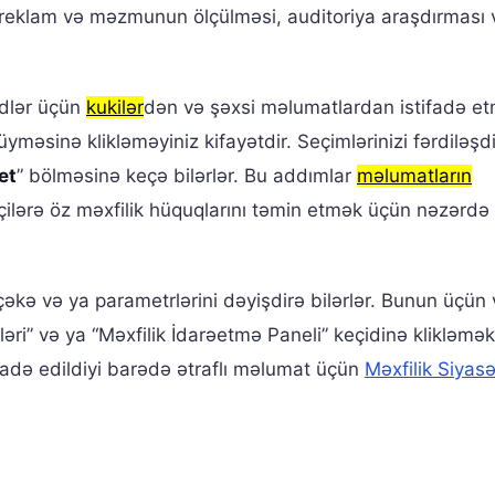
, reklam və məzmunun ölçülməsi, auditoriya araşdırması 
ədlər üçün
kukilər
dən və şəxsi məlumatlardan istifadə et
üyməsinə klikləməyiniz kifayətdir. Seçimlərinizi fərdiləş
et
” bölməsinə keçə bilərlər. Bu addımlar
məlumatların
əçilərə öz məxfilik hüquqlarını təmin etmək üçün nəzərdə
ri çəkə və ya parametrlərini dəyişdirə bilərlər. Bunun üçün
ləri” və ya “Məxfilik İdarəetmə Paneli” keçidinə klikləmək
adə edildiyi barədə ətraflı məlumat üçün
Məxfilik Siyasə