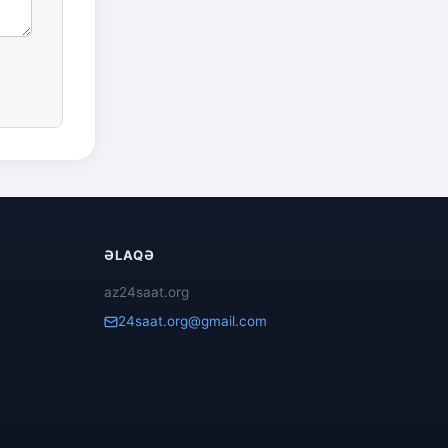
ƏLAQƏ
az24saat.org
24saat.org@gmail.com