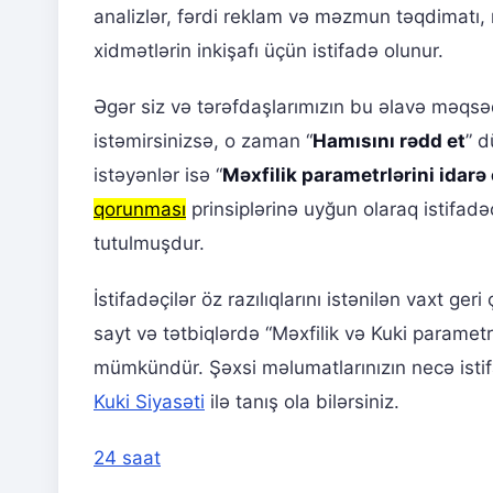
analizlər, fərdi reklam və məzmun təqdimatı
xidmətlərin inkişafı üçün istifadə olunur.
Əgər siz və tərəfdaşlarımızın bu əlavə məqs
istəmirsinizsə, o zaman “
Hamısını rədd et
” d
istəyənlər isə “
Məxfilik parametrlərini idarə 
qorunması
prinsiplərinə uyğun olaraq istifad
tutulmuşdur.
İstifadəçilər öz razılıqlarını istənilən vaxt ge
sayt və tətbiqlərdə “Məxfilik və Kuki parametr
mümkündür. Şəxsi məlumatlarınızın necə istif
Kuki Siyasəti
ilə tanış ola bilərsiniz.
24 saat