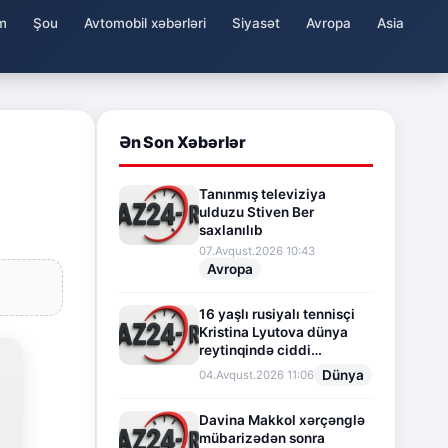
m
Şou
Avtomobil xəbərləri
Siyasət
Avropa
Asia
Ən Son Xəbərlər
Tanınmış televiziya
ulduzu Stiven Ber
saxlanılıb
07.Avqust.2026 10:43
Avropa
16 yaşlı rusiyalı tennisçi
Kristina Lyutova dünya
reytinqində ciddi
irəliləyişə imza atdı
Dünya
04.Avqust.2026 11:06
Davina Makkol xərçənglə
mübarizədən sonra