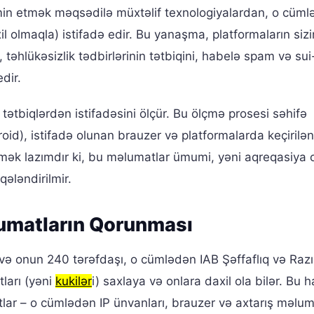
təmin etmək məqsədilə müxtəlif texnologiyalardan, o cüm
l olmaqla) istifadə edir. Bu yanaşma, platformaların siz
, təhlükəsizlik tədbirlərinin tətbiqini, habelə spam və sui
edir.
tətbiqlərdən istifadəsini ölçür. Bu ölçmə prosesi səhifə
roid), istifadə olunan brauzer və platformalarda keçirilən
mək lazımdır ki, bu məlumatlar ümumi, yəni aqreqasiya
qələndirilmir.
lumatların Qorunması
və onun 240 tərəfdaşı, o cümlədən IAB Şəffaflıq və Razı
tları (yəni
kukilər
i) saxlaya və onlara daxil ola bilər. Bu h
ar – o cümlədən IP ünvanları, brauzer və axtarış məluma