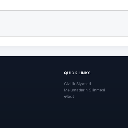
QUICK LINKS
Gizlilik Siyasəti
Məlumatların Silinməsi
Əlaqə