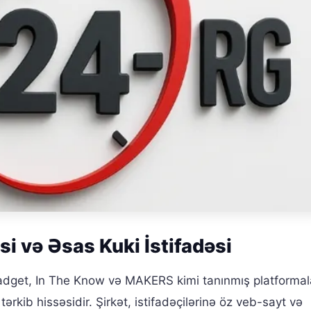
i və Əsas Kuki İstifadəsi
adget, In The Know və MAKERS kimi tanınmış platformal
ərkib hissəsidir. Şirkət, istifadəçilərinə öz veb-sayt və