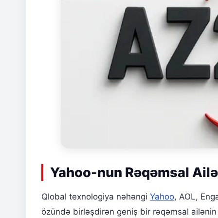
Yahoo-nun Rəqəmsal Ailəs
Qlobal texnologiya nəhəngi
Yahoo
, AOL, Eng
özündə birləşdirən geniş bir rəqəmsal ailənin t