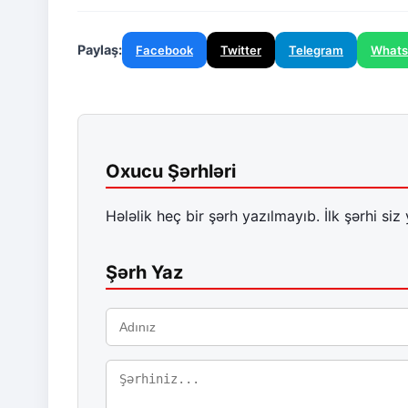
Paylaş:
Facebook
Twitter
Telegram
What
Oxucu Şərhləri
Hələlik heç bir şərh yazılmayıb. İlk şərhi siz 
Şərh Yaz