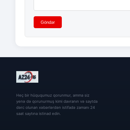
Göndər
Heç bir hüququmuz qorunmur, amma siz
yenə də qorunurmuş kimi davranın və saytda
dərc olunan xəbərlərdən istifadə zamanı 24
saat saytına istinad edin.