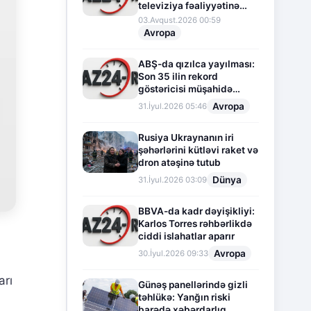
televiziya fəaliyyətinə
fasilə verir
03.Avqust.2026 00:59
Avropa
ABŞ-da qızılca yayılması:
Son 35 ilin rekord
göstəricisi müşahidə
olunur
Avropa
31.İyul.2026 05:46
Rusiya Ukraynanın iri
şəhərlərini kütləvi raket və
dron atəşinə tutub
Dünya
31.İyul.2026 03:09
BBVA-da kadr dəyişikliyi:
Karlos Torres rəhbərlikdə
ciddi islahatlar aparır
Avropa
30.İyul.2026 09:33
arı
Günəş panellərində gizli
təhlükə: Yanğın riski
barədə xəbərdarlıq