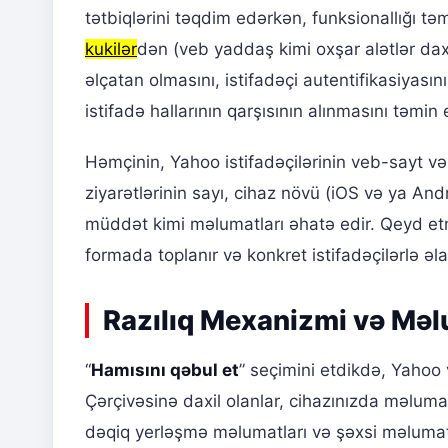
tətbiqlərini təqdim edərkən, funksionallığı 
kukilər
dən (veb yaddaş kimi oxşar alətlər daxi
əlçatan olmasını, istifadəçi autentifikasiyasını
istifadə hallarının qarşısının alınmasını təmin 
Həmçinin, Yahoo istifadəçilərinin veb-sayt və 
ziyarətlərinin sayı, cihaz növü (iOS və ya And
müddət kimi məlumatları əhatə edir. Qeyd et
formada toplanır və konkret istifadəçilərlə əla
Razılıq Mexanizmi və Mə
“
Hamısını qəbul et
” seçimini etdikdə, Yahoo 
Çərçivəsinə daxil olanlar, cihazınızda məluma
dəqiq yerləşmə məlumatları və şəxsi məlumatl