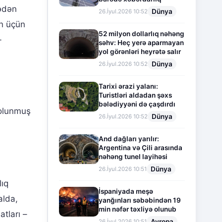
lədən
Dünya
26.İyul.2026 10:52
in üçün
52 milyon dollarlıq nəhəng
-
səhv: Heç yerə aparmayan
yol görənləri heyrətə salır
Dünya
26.İyul.2026 10:52
Tarixi ərazi yalanı:
Turistləri aldadan şəxs
bələdiyyəni də çaşdırdı
 olunmuş
Dünya
26.İyul.2026 10:52
And dağları yarılır:
Argentina və Çili arasında
nəhəng tunel layihəsi
Dünya
26.İyul.2026 10:51
lıq
İspaniyada meşə
alda,
yanğınları səbəbindən 19
min nəfər təxliyə olunub
tları –
Avropa
26.İyul.2026 10:51