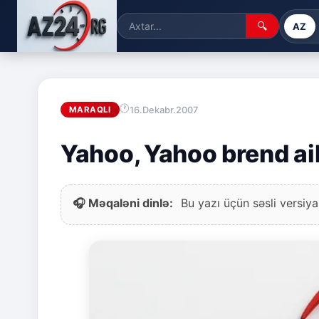
🔍
AZ
16.Dekabr.2007
MARAQLI
Yahoo, Yahoo brend ail
🎧 Məqaləni dinlə:
Bu yazı üçün səsli versiya