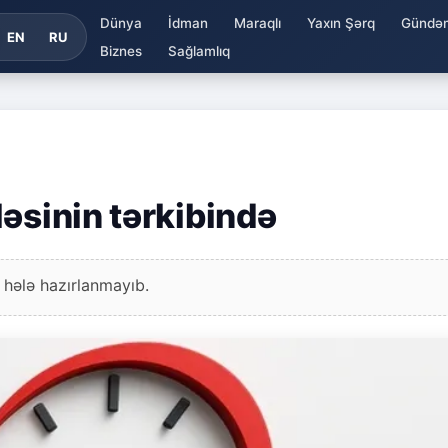
Dünya
İdman
Maraqlı
Yaxın Şərq
Gündə
EN
RU
Biznes
Sağlamlıq
əsinin tərkibində
 hələ hazırlanmayıb.