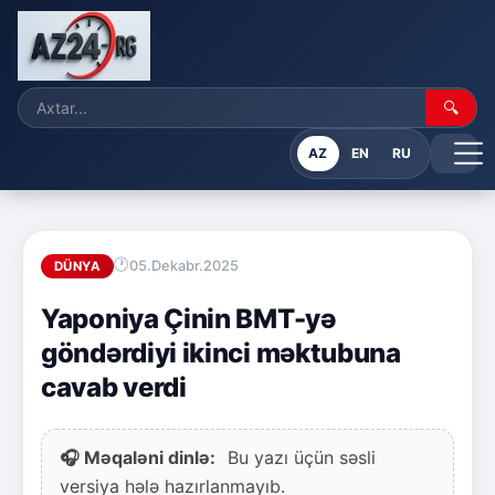
🔍
AZ
EN
RU
05.Dekabr.2025
DÜNYA
Yaponiya Çinin BMT-yə
göndərdiyi ikinci məktubuna
cavab verdi
🎧 Məqaləni dinlə:
Bu yazı üçün səsli
versiya hələ hazırlanmayıb.