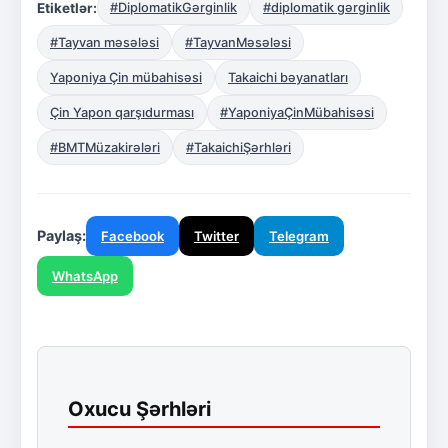
Etiketlər:
#DiplomatikGərginlik
#diplomatik gərginlik
#Tayvan məsələsi
#TayvanMəsələsi
Yaponiya Çin mübahisəsi
Takaichi bəyanatları
Çin Yapon qarşıdurması
#YaponiyaÇinMübahisəsi
#BMTMüzakirələri
#TakaichiŞərhləri
Paylaş:
Facebook
Twitter
Telegram
WhatsApp
Oxucu Şərhləri