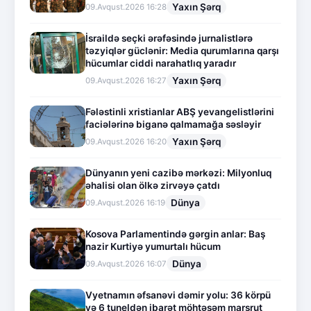
Yaxın Şərq
09.Avqust.2026 16:28
İsraildə seçki ərəfəsində jurnalistlərə
təzyiqlər güclənir: Media qurumlarına qarşı
hücumlar ciddi narahatlıq yaradır
Yaxın Şərq
09.Avqust.2026 16:27
Fələstinli xristianlar ABŞ yevangelistlərini
faciələrinə biganə qalmamağa səsləyir
Yaxın Şərq
09.Avqust.2026 16:20
Dünyanın yeni cazibə mərkəzi: Milyonluq
əhalisi olan ölkə zirvəyə çatdı
Dünya
09.Avqust.2026 16:19
Kosova Parlamentində gərgin anlar: Baş
nazir Kurtiyə yumurtalı hücum
Dünya
09.Avqust.2026 16:07
Vyetnamın əfsanəvi dəmir yolu: 36 körpü
və 6 tuneldən ibarət möhtəşəm marşrut