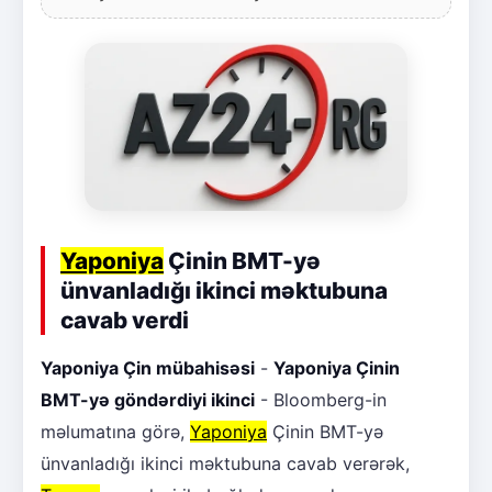
Yaponiya
Çinin BMT-yə
ünvanladığı ikinci məktubuna
cavab verdi
Yaponiya Çin mübahisəsi
-
Yaponiya Çinin
BMT-yə göndərdiyi ikinci
- Bloomberg-in
məlumatına görə,
Yaponiya
Çinin BMT-yə
ünvanladığı ikinci məktubuna cavab verərək,