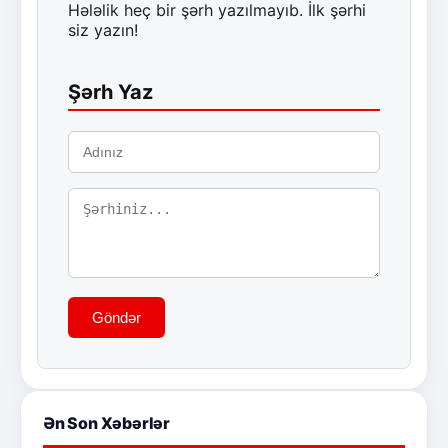
Hələlik heç bir şərh yazılmayıb. İlk şərhi
siz yazın!
Şərh Yaz
Göndər
Ən Son Xəbərlər