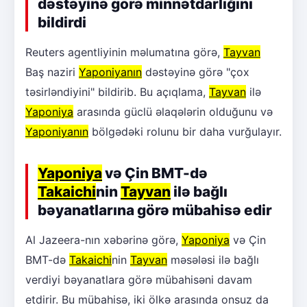
dəstəyinə görə minnətdarlığını
bildirdi
Reuters agentliyinin məlumatına görə,
Tayvan
Baş naziri
Yaponiyanın
dəstəyinə görə "çox
təsirləndiyini" bildirib. Bu açıqlama,
Tayvan
ilə
Yaponiya
arasında güclü əlaqələrin olduğunu və
Yaponiyanın
bölgədəki rolunu bir daha vurğulayır.
Yaponiya
və Çin BMT-də
Takaichi
nin
Tayvan
ilə bağlı
bəyanatlarına görə mübahisə edir
Al Jazeera-nın xəbərinə görə,
Yaponiya
və Çin
BMT-də
Takaichi
nin
Tayvan
məsələsi ilə bağlı
verdiyi bəyanatlara görə mübahisəni davam
etdirir. Bu mübahisə, iki ölkə arasında onsuz da