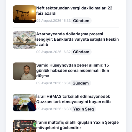
Neft sektorundan vergi daxilolmaları 22
faiz azaldı
Gündəm
09.Avqust.2026 16:33
Azərbaycanda dollarlaşma prosesi
səngiyir: Banklarda valyuta satışları kəskin
azalıb
Gündəm
09.Avqust.2026 16:32
Samid Hüseynovdan xəbər alınmır: 15
günlük həbsdən sonra müəmmalı itkin
düşmə
Gündəm
09.Avqust.2026 16:31
İsrail HƏMAS tərksilah edilməyənədək
Qəzzanı tərk etməyəcəyini bəyan edib
Yaxın Şərq
09.Avqust.2026 16:30
İranın müttəfiq silahlı qrupları Yaxın Şərqdə
mövqelərini gücləndirir