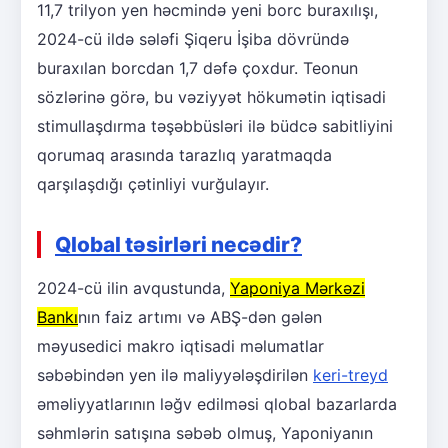
11,7 trilyon yen həcmində yeni borc buraxılışı,
2024-cü ildə sələfi Şiqeru İşiba dövründə
buraxılan borcdan 1,7 dəfə çoxdur. Teonun
sözlərinə görə, bu vəziyyət hökumətin iqtisadi
stimullaşdırma təşəbbüsləri ilə büdcə sabitliyini
qorumaq arasında tarazlıq yaratmaqda
qarşılaşdığı çətinliyi vurğulayır.
Qlobal təsirləri necədir?
2024-cü ilin avqustunda,
Yaponiya Mərkəzi
Bankı
nın faiz artımı və ABŞ-dən gələn
məyusedici makro iqtisadi məlumatlar
səbəbindən yen ilə maliyyələşdirilən
keri-treyd
əməliyyatlarının ləğv edilməsi qlobal bazarlarda
səhmlərin satışına səbəb olmuş, Yaponiyanın