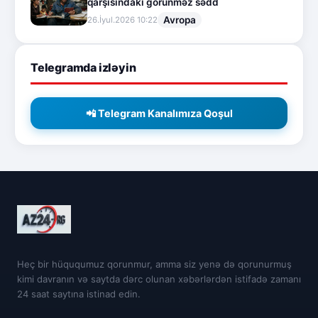
qarşısındakı görünməz sədd
Avropa
26.İyul.2026 10:22
Telegramda izləyin
📲 Telegram Kanalımıza Qoşul
Heç bir hüququmuz qorunmur, amma siz yenə də qorunurmuş
kimi davranın və saytda dərc olunan xəbərlərdən istifadə zamanı
24 saat saytına istinad edin.