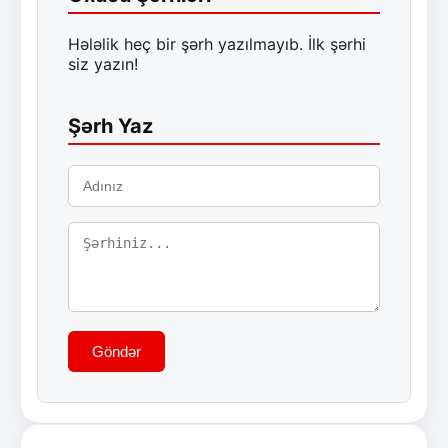
Hələlik heç bir şərh yazılmayıb. İlk şərhi
siz yazın!
Şərh Yaz
Göndər