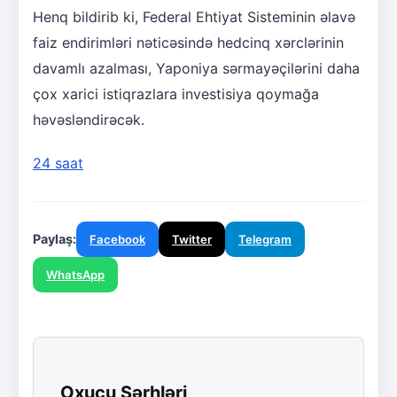
Henq bildirib ki, Federal Ehtiyat Sisteminin əlavə
faiz endirimləri nəticəsində hedcinq xərclərinin
davamlı azalması, Yaponiya sərmayəçilərini daha
çox xarici istiqrazlara investisiya qoymağa
həvəsləndirəcək.
24 saat
Paylaş:
Facebook
Twitter
Telegram
WhatsApp
Oxucu Şərhləri