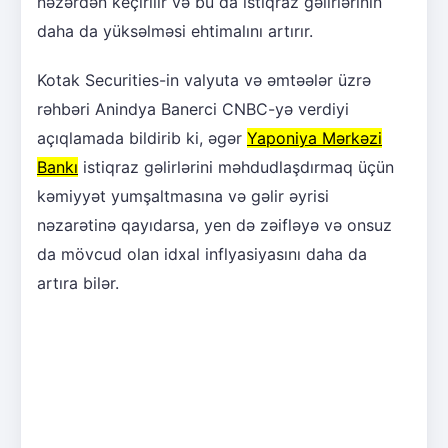
nəzərdən keçirilir və bu da istiqraz gəlirlərinin
daha da yüksəlməsi ehtimalını artırır.
Kotak Securities-in valyuta və əmtəələr üzrə
rəhbəri Anindya Banerci CNBC-yə verdiyi
açıqlamada bildirib ki, əgər
Yaponiya Mərkəzi
Bankı
istiqraz gəlirlərini məhdudlaşdırmaq üçün
kəmiyyət yumşaltmasına və gəlir əyrisi
nəzarətinə qayıdarsa, yen də zəifləyə və onsuz
da mövcud olan idxal inflyasiyasını daha da
artıra bilər.