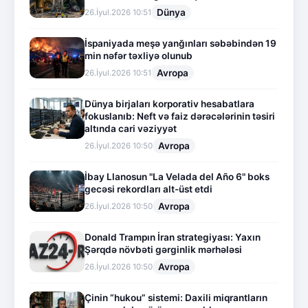
Dünya
26.İyul.2026 10:51
İspaniyada meşə yanğınları səbəbindən 19
min nəfər təxliyə olunub
Avropa
26.İyul.2026 10:51
Dünya birjaları korporativ hesabatlara
fokuslanıb: Neft və faiz dərəcələrinin təsiri
altında cari vəziyyət
Avropa
26.İyul.2026 10:50
İbay Llanosun "La Velada del Año 6" boks
gecəsi rekordları alt-üst etdi
Avropa
26.İyul.2026 10:50
Donald Trampın İran strategiyası: Yaxın
Şərqdə növbəti gərginlik mərhələsi
Avropa
26.İyul.2026 10:50
Çinin “hukou” sistemi: Daxili miqrantların