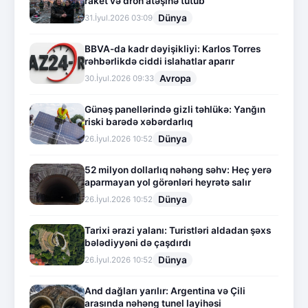
raket və dron atəşinə tutub
Dünya
31.İyul.2026 03:09
BBVA-da kadr dəyişikliyi: Karlos Torres
rəhbərlikdə ciddi islahatlar aparır
Avropa
30.İyul.2026 09:33
Günəş panellərində gizli təhlükə: Yanğın
riski barədə xəbərdarlıq
Dünya
26.İyul.2026 10:52
52 milyon dollarlıq nəhəng səhv: Heç yerə
aparmayan yol görənləri heyrətə salır
Dünya
26.İyul.2026 10:52
Tarixi ərazi yalanı: Turistləri aldadan şəxs
bələdiyyəni də çaşdırdı
Dünya
26.İyul.2026 10:52
And dağları yarılır: Argentina və Çili
arasında nəhəng tunel layihəsi