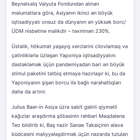
Beynəlxalq Valyuta Fondundan alınan
məlumatlara görə, Asiyanın ikinci ən böyük
iqtisadiyyatı onsuz da dünyanın ən yüksək borc/
ÜDM nisbətinə malikdir – təxminən 230%.
Üstəlik, hökumət yaşayış xərclərini cilovlamaq və
çətinliklərlə üzləşən Yaponiya iqtisadiyyatını
dəstəkləmək üçün pandemiyadan bəri ən böyük
stimul paketini tətbiq etməyə hazırlaşır ki, bu da
Yaponiyanın şişən borcu ilə bağlı narahatlıqları
daha da artırır.
Julius Baer-in Asiya üzrə sabit gəlirli qiymətli
kağızlar araşdırma şöbəsinin rəhbəri Maqdalena
Teo bildirib ki, Baş nazir Sanae Takaiçinin əlavə
büdcəsini maliyyələşdirmək üçün nəzərdə tutulan