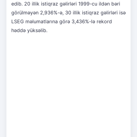
edib. 20 illik istiqraz gəlirləri 1999-cu ildən bəri
görülməyən 2,936%-ə, 30 illik istiqraz gəlirləri isə
LSEG məlumatlarına görə 3,436%-lə rekord
həddə yüksəlib.