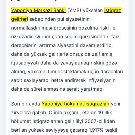
Yaponiya Mərkəzi Bankı
(YMB) yüksələn
istiqraz
gəlirləri
səbəbindən pul siyasətinin
normallaşdırılması prosesinin pozulma riski ilə
üz-üzədir. Qurum çətin seçim qarşısındadır: faiz
dərəcələrini artırma siyasətini davam etdirib
daha da yüksək gəlirlərlə onsuz da zəifləmiş
iqtisadiyyatı daha da yavaşlatmaq riskini gözə
almaq, yoxsa artımı dəstəkləmək üçün dərəcələri
sabit saxlayaraq, hətta endirərək inflyasiyanın
daha da sürətlənməsinə şərait yaratmaq.
Son bir ayda
Yaponiya hökumət istiqrazları
yeni
zirvələrə qalxıb. Cümə axşamı, etalon 10 illik
hökumət istiqrazlarının gəlirliliyi 2007-ci ildən
bəri ən yüksək səviyyəyə çataraq 1,917% təşkil