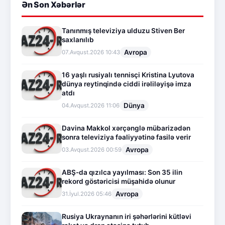
Ən Son Xəbərlər
Tanınmış televiziya ulduzu Stiven Ber
saxlanılıb
Avropa
07.Avqust.2026 10:43
16 yaşlı rusiyalı tennisçi Kristina Lyutova
dünya reytinqində ciddi irəliləyişə imza
atdı
Dünya
04.Avqust.2026 11:06
Davina Makkol xərçənglə mübarizədən
sonra televiziya fəaliyyətinə fasilə verir
Avropa
03.Avqust.2026 00:59
ABŞ-da qızılca yayılması: Son 35 ilin
rekord göstəricisi müşahidə olunur
Avropa
31.İyul.2026 05:46
Rusiya Ukraynanın iri şəhərlərini kütləvi