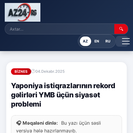
🔍
AZ
EN
RU
04.Dekabr.2025
BIZNES
Yaponiya istiqrazlarının rekord
gəlirləri YMB üçün siyasət
problemi
🎧 Məqaləni dinlə:
Bu yazı üçün səsli
versiya hələ hazırlanmayıb.