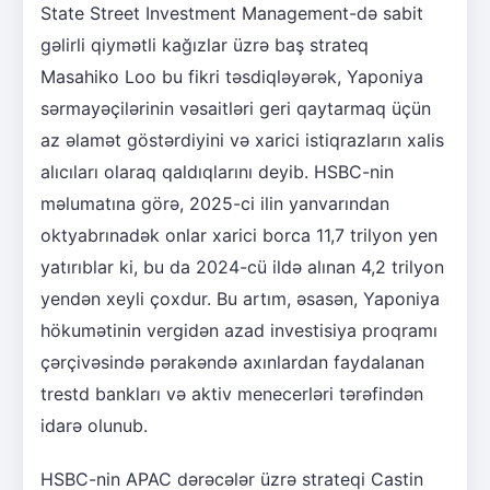
State Street Investment Management-də sabit
gəlirli qiymətli kağızlar üzrə baş strateq
Masahiko Loo bu fikri təsdiqləyərək, Yaponiya
sərmayəçilərinin vəsaitləri geri qaytarmaq üçün
az əlamət göstərdiyini və xarici istiqrazların xalis
alıcıları olaraq qaldıqlarını deyib. HSBC-nin
məlumatına görə, 2025-ci ilin yanvarından
oktyabrınadək onlar xarici borca 11,7 trilyon yen
yatırıblar ki, bu da 2024-cü ildə alınan 4,2 trilyon
yendən xeyli çoxdur. Bu artım, əsasən, Yaponiya
hökumətinin vergidən azad investisiya proqramı
çərçivəsində pərakəndə axınlardan faydalanan
trestd bankları və aktiv menecerləri tərəfindən
idarə olunub.
HSBC-nin APAC dərəcələr üzrə strateqi Castin