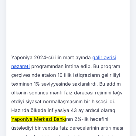
Yaponiya 2024-cü ilin mart ayında
gəlir əyrisi
nəzarəti
proqramından imtina edib. Bu proqram
çərçivəsində etalon 10 illik istiqrazların gəlirliliyi
təxminən 1% səviyyəsində saxlanılırdı. Bu addım
ölkənin sonuncu mənfi faiz dərəcəsi rejimini ləğv
etdiyi siyasət normallaşmasının bir hissəsi idi.
Hazırda ölkədə inflyasiya 43 ay ardıcıl olaraq
Yaponiya Mərkəzi Bankı
nın 2%-lik hədəfini
üstələdiyi bir vaxtda faiz dərəcələrinin artırılması