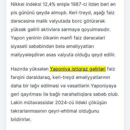
Nikkei indeksi 12,4% enişlə 1987-ci ildən bəri ən
pis gününü qeydə almışdı. Keri-treyd, aşağı faiz
dərəcəsinə malik valyutada borc götürərək
yüksək gəlirli aktivlərə sərmayə qoyulmasıdır.
Yapon yeninin ölkənin mənfi faiz dərəcələri
siyasəti səbəbindən belə əməliyyatları
maliyyələşdirən əsas valyuta olduğu qeyd edilir.
Hazırda yüksələn
Yaponiya istiqraz gəlirləri
faiz
fərqini daraldaraq, keri-treyd əməliyyatlarının
daha bir ləğv edilməsi və vəsaitlərin Yaponiyaya
geri qayıtması ilə bağlı narahatlıqlara səbəb olub.
Lakin mütəxəssislər 2024-cü ildəki çöküşün
təkrarlanmasının qeyri-ehtimal olduğunu
bildirirlər.