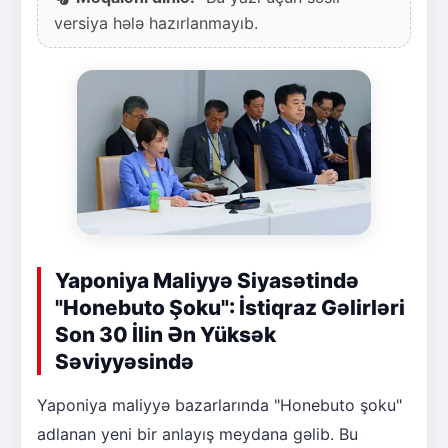
versiya hələ hazırlanmayıb.
Yaponiya Maliyyə Siyasətində
"Honebuto Şoku": İstiqraz Gəlirləri
Son 30 İlin Ən Yüksək
Səviyyəsində
Yaponiya maliyyə bazarlarında "Honebuto şoku"
adlanan yeni bir anlayış meydana gəlib. Bu