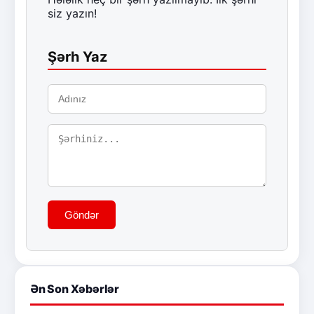
siz yazın!
Şərh Yaz
Göndər
Ən Son Xəbərlər