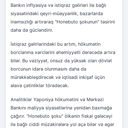
Bankın inflyasiya və istiqraz gəlirləri ilə bağlı
siyasətindəki qeyri-müəyyənlik, bazarlarda
inamsızlığı artıraraq "Honebuto şokunun" təsirini
daha da gücləndirir.
İstiqraz gəlirlərindəki bu artım, hökumətin
borclanma xərclərini əhəmiyyətli dərəcədə artıra
bilər. Bu vəziyyət, onsuz da yüksək olan dövlət
borcunun idarə olunmasını daha da
mürəkkəbləşdirəcək və iqtisadi inkişaf üçün
əlavə çətinliklər törədəcək.
Analitiklər Yaponiya hökumətini və Mərkəzi
Bankını maliyyə siyasətlərinə yenidən baxmağa
çağırır. "Honebuto şoku" ölkənin fiskal gələcəyi
ilə bağlı ciddi müzakirələrə yol aça bilər və əgər