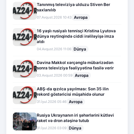
Tanınmış televiziya ulduzu Stiven Ber
saxlanılıb
Avropa
07.Avqust.2026 10:43
16 yaşlı rusiyalı tennisçi Kristina Lyutova
dünya reytinqində ciddi irəliləyişə imza
atdı
Dünya
04.Avqust.2026 11:06
Davina Makkol xərçənglə mübarizədən
sonra televiziya fəaliyyətinə fasilə verir
Avropa
03.Avqust.2026 00:59
ABŞ-da qızılca yayılması: Son 35 ilin
rekord göstəricisi müşahidə olunur
Avropa
31.İyul.2026 05:46
Rusiya Ukraynanın iri şəhərlərini kütləvi
raket və dron atəşinə tutub
Dünya
31.İyul.2026 03:09