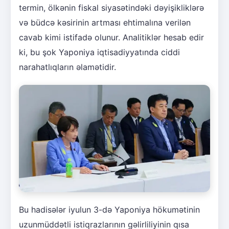
termin, ölkənin fiskal siyasətindəki dəyişikliklərə
və büdcə kəsirinin artması ehtimalına verilən
cavab kimi istifadə olunur. Analitiklər hesab edir
ki, bu şok Yaponiya iqtisadiyyatında ciddi
narahatlıqların əlamətidir.
Bu hadisələr iyulun 3-də Yaponiya hökumətinin
uzunmüddətli istiqrazlarının gəlirliliyinin qısa