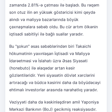
zamanda 2.81%-ə çatması ilə başladı. Bu rəqəm
son otuz ilin ən yüksək göstəricisi kimi qeydə
alındı və maliyyə bazarlarında böyük
çaxnaşmalara səbəb oldu. Bu cür artım ölkənin
iqtisadi sabitliyi ilə bağlı suallar yaradır.
Bu "şokun" əsas səbəblərindən biri Takaichi
hökumətinin yaxınlaşan İqtisadi və Maliyyə
İdarəetməsi və İslahatı üzrə Əsas Siyasəti
(honebuto) ilə əlaqədar artan kəsir
gözləntiləridir. Yeni siyasətin dövlət xərclərini
artıracağı və büdcə kəsirini daha da böyüdəcəyi
ehtimalı investorlar arasında narahatlıq yaradır.
Vəziyyəti daha da kəskinləşdirən amil Yaponiya
Mərkəzi Bankının (BoJ) gecikmiş reaksiyasıdır.