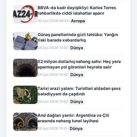
BBVA-da kadr dəyişikliyi: Karlos Torres
rəhbərlikdə ciddi islahatlar aparır
Avropa
30.İyul.2026 09:33
Günəş panellərində gizli təhlükə: Yanğın
riski barədə xəbərdarlıq
Dünya
26.İyul.2026 10:52
52 milyon dollarlıq nəhəng səhv: Heç yerə
aparmayan yol görənləri heyrətə salır
Dünya
26.İyul.2026 10:52
Tarixi ərazi yalanı: Turistləri aldadan şəxs
bələdiyyəni də çaşdırdı
Dünya
26.İyul.2026 10:52
And dağları yarılır: Argentina və Çili
arasında nəhəng tunel layihəsi
Dünya
26.İyul.2026 10:51