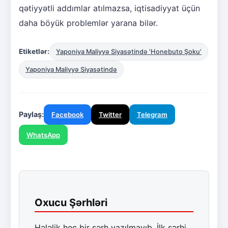
qətiyyətli addımlar atılmazsa, iqtisadiyyat üçün
daha böyük problemlər yarana bilər.
Etiketlər:
Yaponiya Maliyyə Siyasətində 'Honebuto Şoku'
Yaponiya Maliyyə Siyasətində
Paylaş:
Facebook
Twitter
Telegram
WhatsApp
Oxucu Şərhləri
Hələlik heç bir şərh yazılmayıb. İlk şərhi