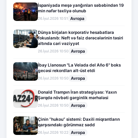
İspaniyada meşə yanğınları səbəbindən 19
min nəfər təxliyə olunub
Avropa
26.İyul.2026 10:51
Dünya birjaları korporativ hesabatlara
fokuslanıb: Neft və faiz dərəcələrinin təsiri
altında cari vəziyyət
Avropa
26.İyul.2026 10:50
İbay Llanosun "La Velada del Año 6" boks
gecəsi rekordları alt-üst etdi
Avropa
26.İyul.2026 10:50
Donald Trampın İran strategiyası: Yaxın
Şərqdə növbəti gərginlik mərhələsi
Avropa
26.İyul.2026 10:50
Çinin “hukou” sistemi: Daxili miqrantların
qarşısındakı görünməz sədd
Avropa
26.İyul.2026 10:22