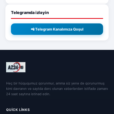
Telegramda izləyin
📲 Telegram Kanalımıza Qoşul
Heç bir hüququmuz qorunmur, amma siz yenə də qorunurmuş
kimi davranın və saytda dərc olunan xəbərlərdən istifadə zamanı
24 saat saytına istinad edin.
QUICK LINKS