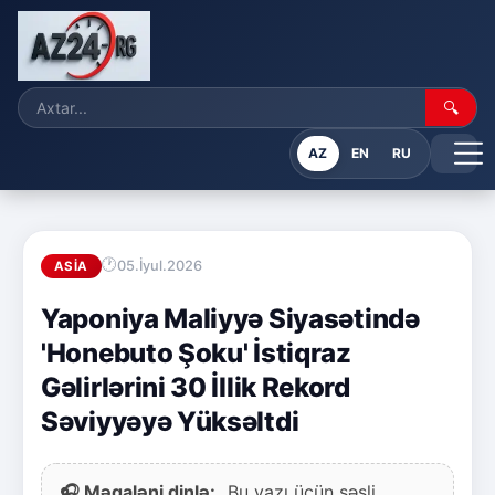
🔍
AZ
EN
RU
05.İyul.2026
ASIA
Yaponiya Maliyyə Siyasətində
'Honebuto Şoku' İstiqraz
Gəlirlərini 30 İllik Rekord
Səviyyəyə Yüksəltdi
🎧 Məqaləni dinlə:
Bu yazı üçün səsli