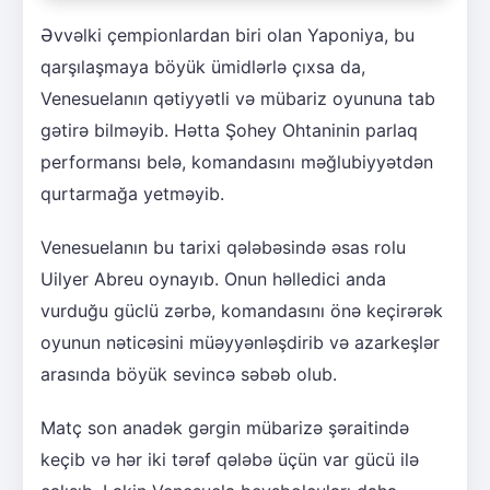
Əvvəlki çempionlardan biri olan Yaponiya, bu
qarşılaşmaya böyük ümidlərlə çıxsa da,
Venesuelanın qətiyyətli və mübariz oyununa tab
gətirə bilməyib. Hətta Şohey Ohtaninin parlaq
performansı belə, komandasını məğlubiyyətdən
qurtarmağa yetməyib.
Venesuelanın bu tarixi qələbəsində əsas rolu
Uilyer Abreu oynayıb. Onun həlledici anda
vurduğu güclü zərbə, komandasını önə keçirərək
oyunun nəticəsini müəyyənləşdirib və azarkeşlər
arasında böyük sevincə səbəb olub.
Matç son anadək gərgin mübarizə şəraitində
keçib və hər iki tərəf qələbə üçün var gücü ilə