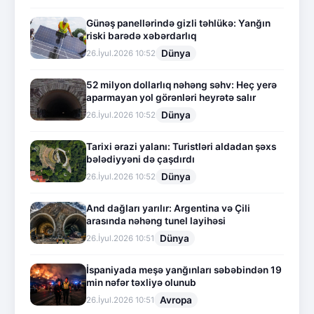
Günəş panellərində gizli təhlükə: Yanğın
riski barədə xəbərdarlıq
Dünya
26.İyul.2026 10:52
52 milyon dollarlıq nəhəng səhv: Heç yerə
aparmayan yol görənləri heyrətə salır
Dünya
26.İyul.2026 10:52
Tarixi ərazi yalanı: Turistləri aldadan şəxs
bələdiyyəni də çaşdırdı
Dünya
26.İyul.2026 10:52
And dağları yarılır: Argentina və Çili
arasında nəhəng tunel layihəsi
Dünya
26.İyul.2026 10:51
İspaniyada meşə yanğınları səbəbindən 19
min nəfər təxliyə olunub
Avropa
26.İyul.2026 10:51