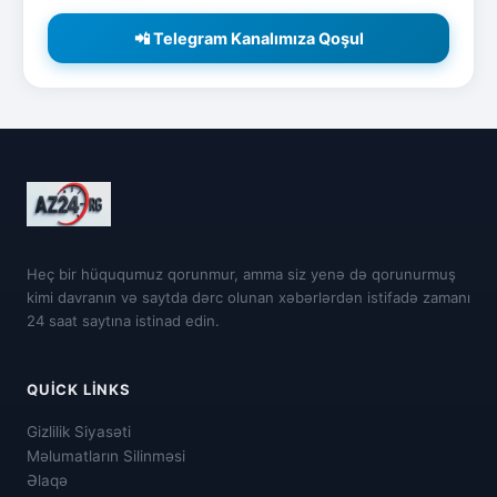
📲 Telegram Kanalımıza Qoşul
Heç bir hüququmuz qorunmur, amma siz yenə də qorunurmuş
kimi davranın və saytda dərc olunan xəbərlərdən istifadə zamanı
24 saat saytına istinad edin.
QUICK LINKS
Gizlilik Siyasəti
Məlumatların Silinməsi
Əlaqə