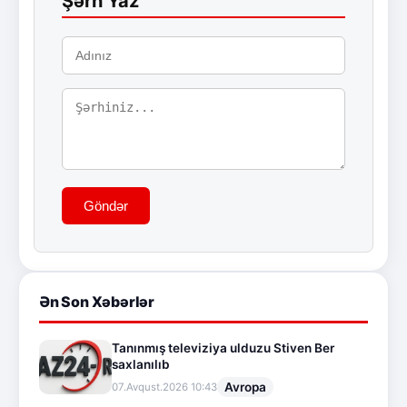
Şərh Yaz
Göndər
Ən Son Xəbərlər
Tanınmış televiziya ulduzu Stiven Ber
saxlanılıb
Avropa
07.Avqust.2026 10:43