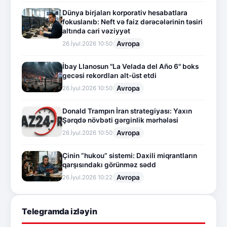
Dünya birjaları korporativ hesabatlara
fokuslanıb: Neft və faiz dərəcələrinin təsiri
altında cari vəziyyət
Avropa
26.İyul.2026 10:50
İbay Llanosun "La Velada del Año 6" boks
gecəsi rekordları alt-üst etdi
Avropa
26.İyul.2026 10:50
Donald Trampın İran strategiyası: Yaxın
Şərqdə növbəti gərginlik mərhələsi
Avropa
26.İyul.2026 10:50
Çinin “hukou” sistemi: Daxili miqrantların
qarşısındakı görünməz sədd
Avropa
26.İyul.2026 10:22
Telegramda izləyin