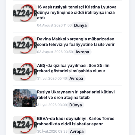
16 yaşlı rusiyalı tennisçi Kristina Lyutova
dünya reytinqində ciddi irəliləyişə imza
atdı
Dünya
04.Avqust.2026 11:06
Davina Makkol xərçənglə mübarizədən
sonra televiziya fəaliyyətinə fasilə verir
Avropa
03.Avqust.2026 00:59
ABŞ-da qızılca yayılması: Son 35 ilin
rekord göstəricisi müşahidə olunur
Avropa
31.İyul.2026 05:46
Rusiya Ukraynanın iri şəhərlərini kütləvi
raket və dron atəşinə tutub
Dünya
31.İyul.2026 03:09
BBVA-da kadr dəyişikliyi: Karlos Torres
rəhbərlikdə ciddi islahatlar aparır
Avropa
30.İyul.2026 09:33