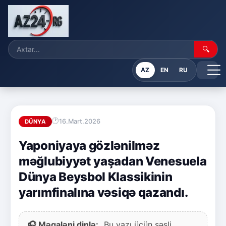
🔍
AZ
EN
RU
16.Mart.2026
DÜNYA
Yaponiyaya gözlənilməz
məğlubiyyət yaşadan Venesuela
Dünya Beysbol Klassikinin
yarımfinalına vəsiqə qazandı.
🎧 Məqaləni dinlə:
Bu yazı üçün səsli