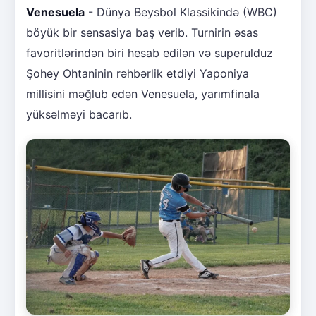
Venesuela
- Dünya Beysbol Klassikində (WBC)
böyük bir sensasiya baş verib. Turnirin əsas
favoritlərindən biri hesab edilən və superulduz
Şohey Ohtaninin rəhbərlik etdiyi Yaponiya
millisini məğlub edən Venesuela, yarımfinala
yüksəlməyi bacarıb.