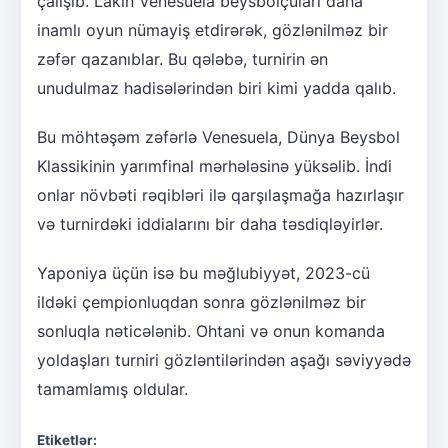
çalışıb. Lakin Venesuela beysbolçuları daha
inamlı oyun nümayiş etdirərək, gözlənilməz bir
zəfər qazanıblar. Bu qələbə, turnirin ən
unudulmaz hadisələrindən biri kimi yadda qalıb.
Bu möhtəşəm zəfərlə Venesuela, Dünya Beysbol
Klassikinin yarımfinal mərhələsinə yüksəlib. İndi
onlar növbəti rəqibləri ilə qarşılaşmağa hazırlaşır
və turnirdəki iddialarını bir daha təsdiqləyirlər.
Yaponiya üçün isə bu məğlubiyyət, 2023-cü
ildəki çempionluqdan sonra gözlənilməz bir
sonluqla nəticələnib. Ohtani və onun komanda
yoldaşları turniri gözləntilərindən aşağı səviyyədə
tamamlamış oldular.
Etiketlər: