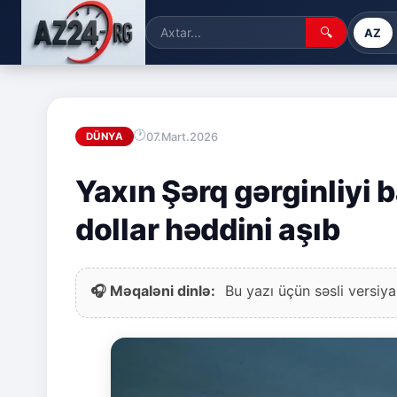
🔍
AZ
07.Mart.2026
DÜNYA
Yaxın Şərq gərginliyi b
dollar həddini aşıb
🎧 Məqaləni dinlə:
Bu yazı üçün səsli versiya