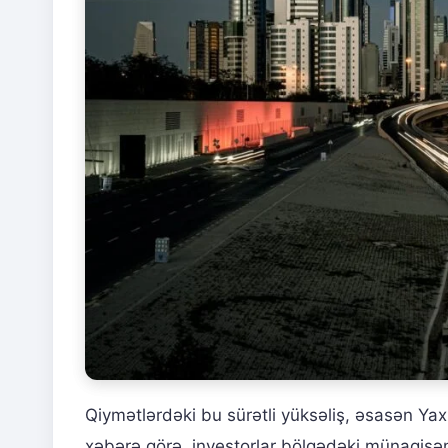
Qiymətlərdəki bu sürətli yüksəliş, əsasən Yaxı
xəbərə görə, investorlar bölgədəki münaqişə