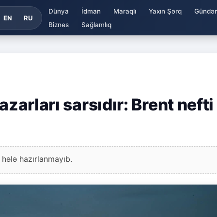
Dünya
İdman
Maraqlı
Yaxın Şərq
Gündə
EN
RU
Biznes
Sağlamlıq
azarları sarsıdır: Brent nefti
 hələ hazırlanmayıb.