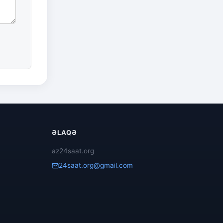
ƏLAQƏ
az24saat.org
24saat.org@gmail.com