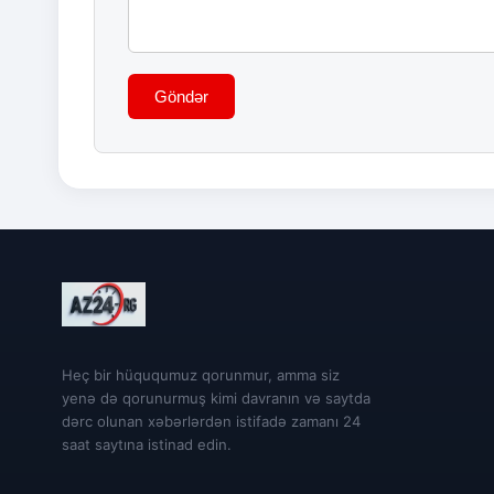
Göndər
Heç bir hüququmuz qorunmur, amma siz
yenə də qorunurmuş kimi davranın və saytda
dərc olunan xəbərlərdən istifadə zamanı 24
saat saytına istinad edin.