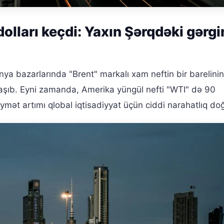
dolları keçdi: Yaxın Şərqdəki gərgi
ya bazarlarında "Brent" markalı xam neftin bir barelinin
laşıb. Eyni zamanda, Amerika yüngül nefti "WTI" də 90
qiymət artımı qlobal iqtisadiyyat üçün ciddi narahatlıq do