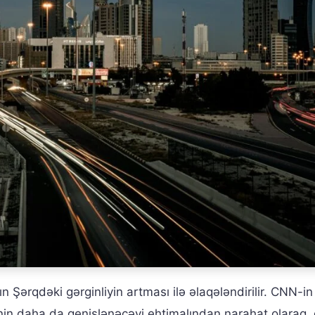
n Şərqdəki gərginliyin artması ilə əlaqələndirilir. CNN-in
nin daha da genişlənəcəyi ehtimalından narahat olaraq