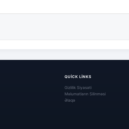
QUICK LINKS
Gizlilik Siyasəti
Məlumatların Silinməsi
Əlaqə