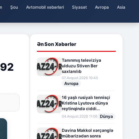
m
Şou
Avtomobil xəbərləri
Siyasət
Avropa
Asia
Ən Son Xəbərlər
Tanınmış televiziya
 92
ulduzu Stiven Ber
saxlanılıb
07.Avqust.2026 10:43
Avropa
16 yaşlı rusiyalı tennisçi
Kristina Lyutova dünya
reytinqində ciddi
irəliləyişə imza atdı
Dünya
04.Avqust.2026 11:06
Davina Makkol xərçənglə
mübarizədən sonra