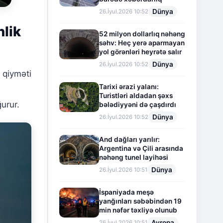
Dünya
26.İyul.2026 10:52
nlik
52 milyon dollarlıq nəhəng
səhv: Heç yerə aparmayan
yol görənləri heyrətə salır
Dünya
26.İyul.2026 10:52
 qiyməti
Tarixi ərazi yalanı:
Turistləri aldadan şəxs
ğurur.
bələdiyyəni də çaşdırdı
Dünya
26.İyul.2026 10:52
And dağları yarılır:
Argentina və Çili arasında
nəhəng tunel layihəsi
Dünya
26.İyul.2026 10:51
İspaniyada meşə
yanğınları səbəbindən 19
min nəfər təxliyə olunub
Avropa
26.İyul.2026 10:51