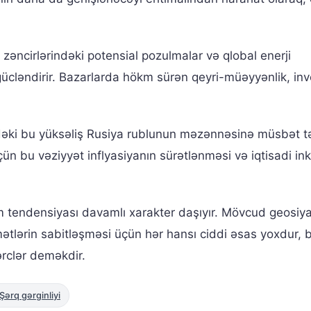
 zəncirlərindəki potensial pozulmalar və qlobal enerji
a gücləndirir. Bazarlarda hökm sürən qeyri-müəyyənlik, inv
indəki bu yüksəliş Rusiya rublunun məzənnəsinə müsbət tə
çün bu vəziyyət inflyasiyanın sürətlənməsi və iqtisadi ink
m tendensiyası davamlı xarakter daşıyır. Mövcud geosiya
mətlərin sabitləşməsi üçün hər hansı ciddi əsas yoxdur, 
ərclər deməkdir.
Şərq gərginliyi