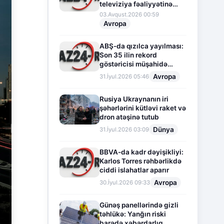
televiziya fəaliyyətinə
fasilə verir
03.Avqust.2026 00:59
Avropa
ABŞ-da qızılca yayılması:
Son 35 ilin rekord
göstəricisi müşahidə
olunur
Avropa
31.İyul.2026 05:46
Rusiya Ukraynanın iri
şəhərlərini kütləvi raket və
dron atəşinə tutub
Dünya
31.İyul.2026 03:09
BBVA-da kadr dəyişikliyi:
Karlos Torres rəhbərlikdə
ciddi islahatlar aparır
Avropa
30.İyul.2026 09:33
Günəş panellərində gizli
təhlükə: Yanğın riski
barədə xəbərdarlıq