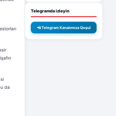
Telegramda izləyin
📲 Telegram Kanalımıza Qoşul
estorları
sir
işafın
si
bu da