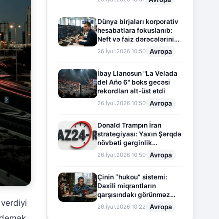
Dünya birjaları korporativ
hesabatlara fokuslanıb:
Neft və faiz dərəcələrinin
təsiri altında cari vəziyyət
Avropa
26.İyul.2026 10:50
İbay Llanosun "La Velada
del Año 6" boks gecəsi
rekordları alt-üst etdi
Avropa
26.İyul.2026 10:50
Donald Trampın İran
strategiyası: Yaxın Şərqdə
növbəti gərginlik
mərhələsi
Avropa
26.İyul.2026 10:50
Çinin “hukou” sistemi:
Daxili miqrantların
qarşısındakı görünməz
 verdiyi
sədd
Avropa
26.İyul.2026 10:22
, demək