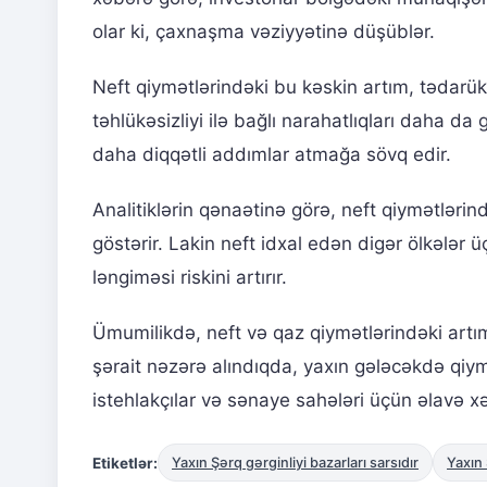
olar ki, çaxnaşma vəziyyətinə düşüblər.
Neft qiymətlərindəki bu kəskin artım, tədarük
təhlükəsizliyi ilə bağlı narahatlıqları daha d
daha diqqətli addımlar atmağa sövq edir.
Analitiklərin qənaətinə görə, neft qiymətlər
göstərir. Lakin neft idxal edən digər ölkələr ü
ləngiməsi riskini artırır.
Ümumilikdə, neft və qaz qiymətlərindəki artı
şərait nəzərə alındıqda, yaxın gələcəkdə qiy
istehlakçılar və sənaye sahələri üçün əlavə x
Etiketlər:
Yaxın Şərq gərginliyi bazarları sarsıdır
Yaxın 