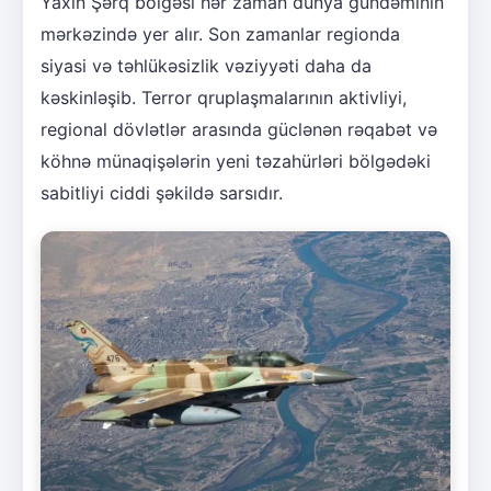
Yaxın Şərq bölgəsi hər zaman dünya gündəminin
mərkəzində yer alır. Son zamanlar regionda
siyasi və təhlükəsizlik vəziyyəti daha da
kəskinləşib. Terror qruplaşmalarının aktivliyi,
regional dövlətlər arasında güclənən rəqabət və
köhnə münaqişələrin yeni təzahürləri bölgədəki
sabitliyi ciddi şəkildə sarsıdır.