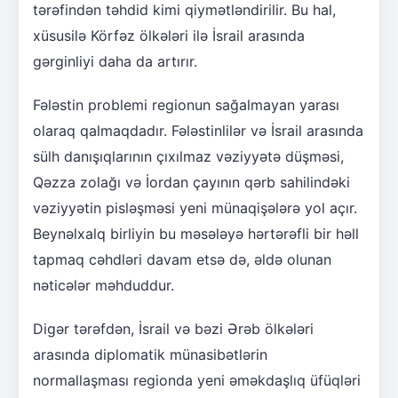
tərəfindən təhdid kimi qiymətləndirilir. Bu hal,
xüsusilə Körfəz ölkələri ilə İsrail arasında
gərginliyi daha da artırır.
Fələstin problemi regionun sağalmayan yarası
olaraq qalmaqdadır. Fələstinlilər və İsrail arasında
sülh danışıqlarının çıxılmaz vəziyyətə düşməsi,
Qəzza zolağı və İordan çayının qərb sahilindəki
vəziyyətin pisləşməsi yeni münaqişələrə yol açır.
Beynəlxalq birliyin bu məsələyə hərtərəfli bir həll
tapmaq cəhdləri davam etsə də, əldə olunan
nəticələr məhduddur.
Digər tərəfdən, İsrail və bəzi Ərəb ölkələri
arasında diplomatik münasibətlərin
normallaşması regionda yeni əməkdaşlıq üfüqləri