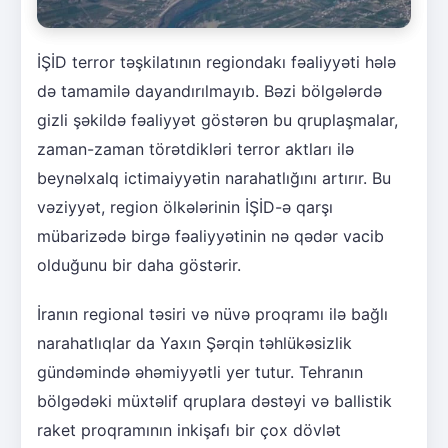
İŞİD terror təşkilatının regiondakı fəaliyyəti hələ
də tamamilə dayandırılmayıb. Bəzi bölgələrdə
gizli şəkildə fəaliyyət göstərən bu qruplaşmalar,
zaman-zaman törətdikləri terror aktları ilə
beynəlxalq ictimaiyyətin narahatlığını artırır. Bu
vəziyyət, region ölkələrinin İŞİD-ə qarşı
mübarizədə birgə fəaliyyətinin nə qədər vacib
olduğunu bir daha göstərir.
İranın regional təsiri və nüvə proqramı ilə bağlı
narahatlıqlar da Yaxın Şərqin təhlükəsizlik
gündəmində əhəmiyyətli yer tutur. Tehranın
bölgədəki müxtəlif qruplara dəstəyi və ballistik
raket proqramının inkişafı bir çox dövlət