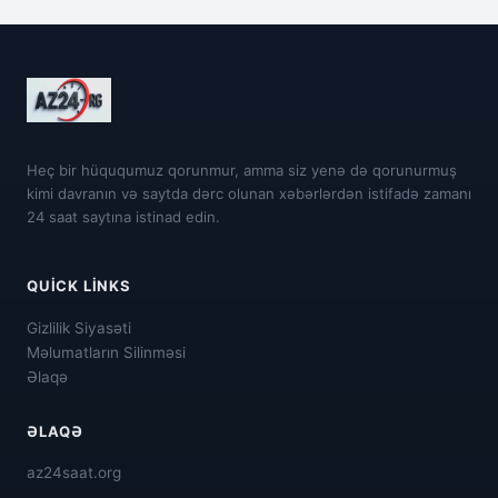
Heç bir hüququmuz qorunmur, amma siz yenə də qorunurmuş
kimi davranın və saytda dərc olunan xəbərlərdən istifadə zamanı
24 saat saytına istinad edin.
QUICK LINKS
Gizlilik Siyasəti
Məlumatların Silinməsi
Əlaqə
ƏLAQƏ
az24saat.org