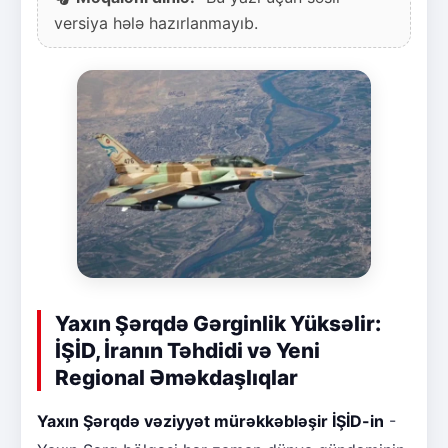
versiya hələ hazırlanmayıb.
Yaxın Şərqdə Gərginlik Yüksəlir:
İŞİD, İranın Təhdidi və Yeni
Regional Əməkdaşlıqlar
Yaxın Şərqdə vəziyyət mürəkkəbləşir İŞİD-in
-