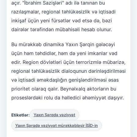
açır. "İbrahim Sazişləri" adı ilə tanınan bu
razılaşmalar, regional təhlükəsizlik və iqtisadi
inkişaf üçün yeni fürsətlər vəd etsə də, bəzi
dairələr tərəfindən mübahisəli hesab olunur.
Bu mürəkkəb dinamika Yaxın Şərqin gələcəyi
üçün həm təhdidlər, həm də yeni imkanlar vəd
edir. Region dövlətləri üçün terrorizmlə mübarizə,
regional təhlükəsizlik dialoqunun dərinləşdirilməsi
və iqtisadi əməkdaşlığın genişləndirilməsi əsas
prioritet olaraq qalır. Beynəlxalq aktorların bu
proseslərdəki rolu da həlledici əhəmiyyət daşıyır.
Etiketlər:
Yaxın Şərqdə vəziyyət
Yaxın Şərqdə vəziyyət mürəkkəbləşir İŞİD-in