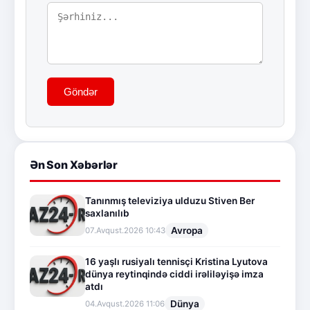
Göndər
Ən Son Xəbərlər
Tanınmış televiziya ulduzu Stiven Ber
saxlanılıb
Avropa
07.Avqust.2026 10:43
16 yaşlı rusiyalı tennisçi Kristina Lyutova
dünya reytinqində ciddi irəliləyişə imza
atdı
Dünya
04.Avqust.2026 11:06