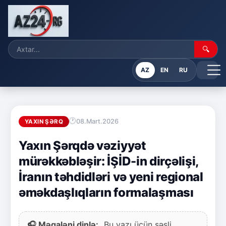
🔍
AZ
EN
RU
08.Mart.2026
YAXIN ŞƏRQ
Yaxın Şərqdə vəziyyət
mürəkkəbləşir: İŞİD-in dirçəlişi,
İranın təhdidləri və yeni regional
əməkdaşlıqların formalaşması
🎧 Məqaləni dinlə:
Bu yazı üçün səsli