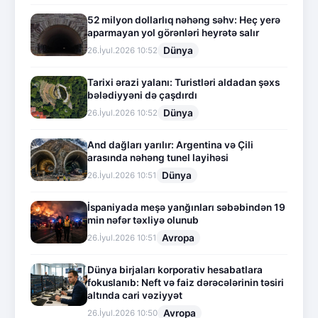
52 milyon dollarlıq nəhəng səhv: Heç yerə
aparmayan yol görənləri heyrətə salır
Dünya
26.İyul.2026 10:52
Tarixi ərazi yalanı: Turistləri aldadan şəxs
bələdiyyəni də çaşdırdı
Dünya
26.İyul.2026 10:52
And dağları yarılır: Argentina və Çili
arasında nəhəng tunel layihəsi
Dünya
26.İyul.2026 10:51
İspaniyada meşə yanğınları səbəbindən 19
min nəfər təxliyə olunub
Avropa
26.İyul.2026 10:51
Dünya birjaları korporativ hesabatlara
fokuslanıb: Neft və faiz dərəcələrinin təsiri
altında cari vəziyyət
Avropa
26.İyul.2026 10:50