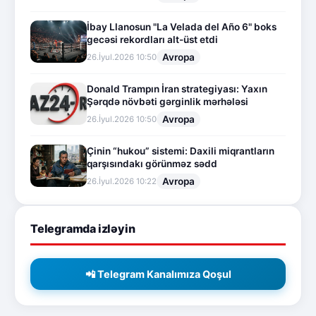
İbay Llanosun "La Velada del Año 6" boks
gecəsi rekordları alt-üst etdi
Avropa
26.İyul.2026 10:50
Donald Trampın İran strategiyası: Yaxın
Şərqdə növbəti gərginlik mərhələsi
Avropa
26.İyul.2026 10:50
Çinin “hukou” sistemi: Daxili miqrantların
qarşısındakı görünməz sədd
Avropa
26.İyul.2026 10:22
Telegramda izləyin
📲 Telegram Kanalımıza Qoşul