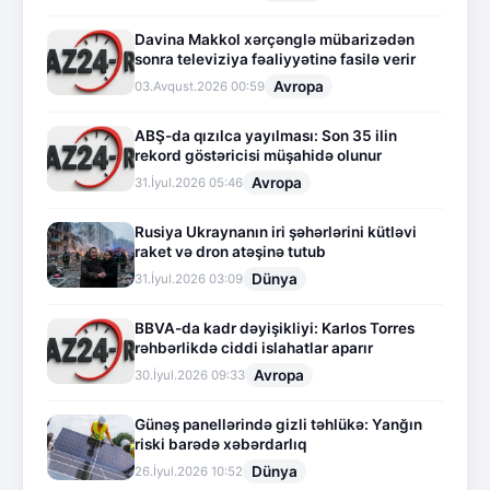
Davina Makkol xərçənglə mübarizədən
sonra televiziya fəaliyyətinə fasilə verir
Avropa
03.Avqust.2026 00:59
ABŞ-da qızılca yayılması: Son 35 ilin
rekord göstəricisi müşahidə olunur
Avropa
31.İyul.2026 05:46
Rusiya Ukraynanın iri şəhərlərini kütləvi
raket və dron atəşinə tutub
Dünya
31.İyul.2026 03:09
BBVA-da kadr dəyişikliyi: Karlos Torres
rəhbərlikdə ciddi islahatlar aparır
Avropa
30.İyul.2026 09:33
Günəş panellərində gizli təhlükə: Yanğın
riski barədə xəbərdarlıq
Dünya
26.İyul.2026 10:52