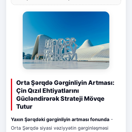
Orta Şərqdə Gərginliyin Artması:
Çin Qızıl Ehtiyatlarını
Gücləndirərək Strateji Mövqe
Tutur
Yaxın Şərqdəki gərginliyin artması fonunda
-
Orta Şərqdə siyasi vəziyyətin gərginləşməsi