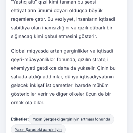
“Yastıq altı” qızıl kimi tanınan bu şəxsi
ehtiyatların ümumi dəyəri olduqca böyük
rəqəmlərə çatır. Bu vəziyyət, insanların iqtisadi
sabitliyə olan inamsızlığını və qızılı etibarlı bir
sığınacaq kimi qəbul etməsini göstərir.
Qlobal miqyasda artan gərginliklər və iqtisadi
qeyri-müəyyənliklər fonunda, qızılın strateji
əhəmiyyəti getdikcə daha da yüksəlir. Çinin bu
sahədə atdığı addımlar, dünya iqtisadiyyatının
gələcək inkişaf istiqamətləri barədə mühüm
göstəricilər verir və digər ölkələr üçün də bir
örnək ola bilər.
Etiketlər:
Yaxın Şərqdəki gərginliyin artması fonunda
Yaxın Şərqdəki gərginliyin