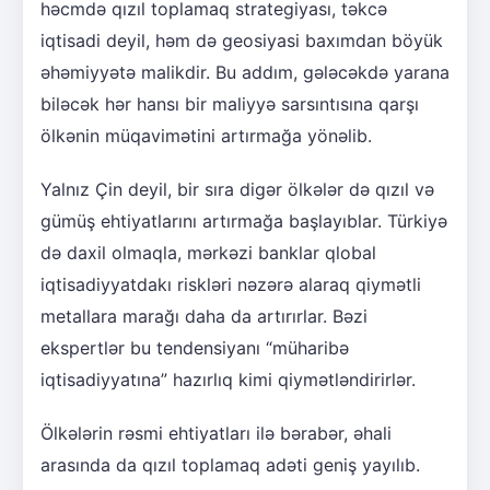
həcmdə qızıl toplamaq strategiyası, təkcə
iqtisadi deyil, həm də geosiyasi baxımdan böyük
əhəmiyyətə malikdir. Bu addım, gələcəkdə yarana
biləcək hər hansı bir maliyyə sarsıntısına qarşı
ölkənin müqavimətini artırmağa yönəlib.
Yalnız Çin deyil, bir sıra digər ölkələr də qızıl və
gümüş ehtiyatlarını artırmağa başlayıblar. Türkiyə
də daxil olmaqla, mərkəzi banklar qlobal
iqtisadiyyatdakı riskləri nəzərə alaraq qiymətli
metallara marağı daha da artırırlar. Bəzi
ekspertlər bu tendensiyanı “müharibə
iqtisadiyyatına” hazırlıq kimi qiymətləndirirlər.
Ölkələrin rəsmi ehtiyatları ilə bərabər, əhali
arasında da qızıl toplamaq adəti geniş yayılıb.