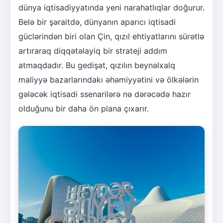
dünya iqtisadiyyatında yeni narahatlıqlar doğurur.
Belə bir şəraitdə, dünyanın aparıcı iqtisadi
güclərindən biri olan Çin, qızıl ehtiyatlarını sürətlə
artıraraq diqqətəlayiq bir strateji addım
atmaqdadır. Bu gedişat, qızılın beynəlxalq
maliyyə bazarlarındakı əhəmiyyətini və ölkələrin
gələcək iqtisadi ssenarilərə nə dərəcədə hazır
olduğunu bir daha ön plana çıxarır.