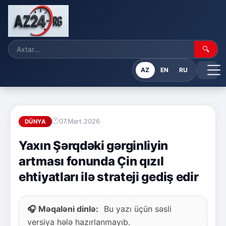
🔍
AZ
EN
RU
07.Mart.2026
DÜNYA
Yaxın Şərqdəki gərginliyin
artması fonunda Çin qızıl
ehtiyatları ilə strateji gediş edir
🎧 Məqaləni dinlə:
Bu yazı üçün səsli
versiya hələ hazırlanmayıb.