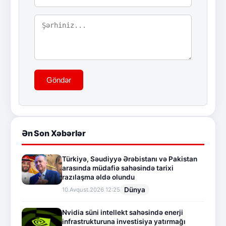
Göndər
Ən Son Xəbərlər
Türkiyə, Səudiyyə Ərəbistanı və Pakistan
arasında müdafiə sahəsində tarixi
razılaşma əldə olundu
Dünya
10.Avqust.2026 12:25
Nvidia süni intellekt sahəsində enerji
infrastrukturuna investisiya yatırmağı