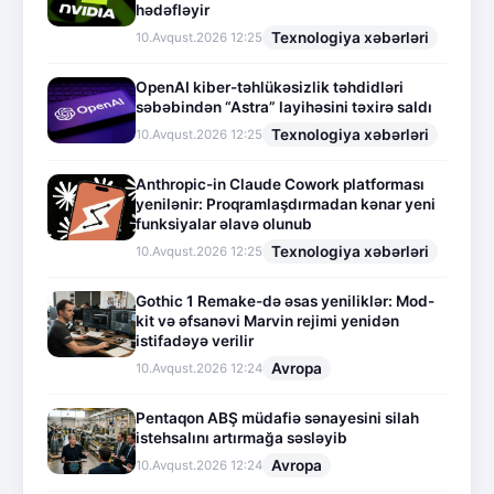
hədəfləyir
Texnologiya xəbərləri
10.Avqust.2026 12:25
OpenAI kiber-təhlükəsizlik təhdidləri
səbəbindən “Astra” layihəsini təxirə saldı
Texnologiya xəbərləri
10.Avqust.2026 12:25
Anthropic-in Claude Cowork platforması
yenilənir: Proqramlaşdırmadan kənar yeni
funksiyalar əlavə olunub
Texnologiya xəbərləri
10.Avqust.2026 12:25
Gothic 1 Remake-də əsas yeniliklər: Mod-
kit və əfsanəvi Marvin rejimi yenidən
istifadəyə verilir
Avropa
10.Avqust.2026 12:24
Pentaqon ABŞ müdafiə sənayesini silah
istehsalını artırmağa səsləyib
Avropa
10.Avqust.2026 12:24