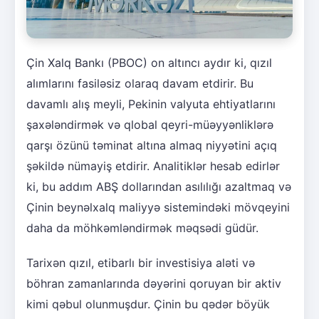
Çin Xalq Bankı (PBOC) on altıncı aydır ki, qızıl
alımlarını fasiləsiz olaraq davam etdirir. Bu
davamlı alış meyli, Pekinin valyuta ehtiyatlarını
şaxələndirmək və qlobal qeyri-müəyyənliklərə
qarşı özünü təminat altına almaq niyyətini açıq
şəkildə nümayiş etdirir. Analitiklər hesab edirlər
ki, bu addım ABŞ dollarından asılılığı azaltmaq və
Çinin beynəlxalq maliyyə sistemindəki mövqeyini
daha da möhkəmləndirmək məqsədi güdür.
Tarixən qızıl, etibarlı bir investisiya aləti və
böhran zamanlarında dəyərini qoruyan bir aktiv
kimi qəbul olunmuşdur. Çinin bu qədər böyük