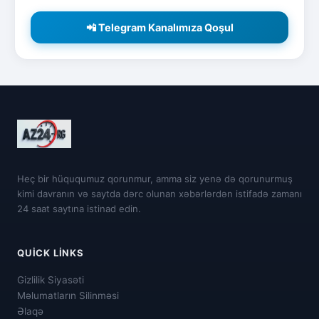
📲 Telegram Kanalımıza Qoşul
Heç bir hüququmuz qorunmur, amma siz yenə də qorunurmuş
kimi davranın və saytda dərc olunan xəbərlərdən istifadə zamanı
24 saat saytına istinad edin.
QUICK LINKS
Gizlilik Siyasəti
Məlumatların Silinməsi
Əlaqə