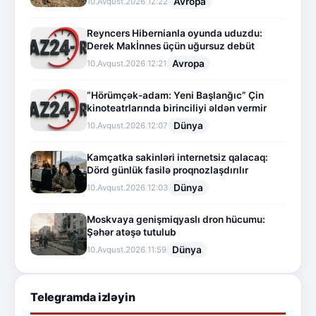
Avropa
10.Avqust.2026 12:22
Reyncers Hibernianla oyunda uduzdu:
Derek Makİnnes üçün uğursuz debüt
Avropa
10.Avqust.2026 12:21
“Hörümçək-adam: Yeni Başlanğıc” Çin
kinoteatrlarında birinciliyi əldən vermir
Dünya
10.Avqust.2026 12:07
Kamçatka sakinləri internetsiz qalacaq:
Dörd günlük fasilə proqnozlaşdırılır
Dünya
10.Avqust.2026 12:03
Moskvaya genişmiqyaslı dron hücumu:
Şəhər atəşə tutulub
Dünya
10.Avqust.2026 11:59
Telegramda izləyin