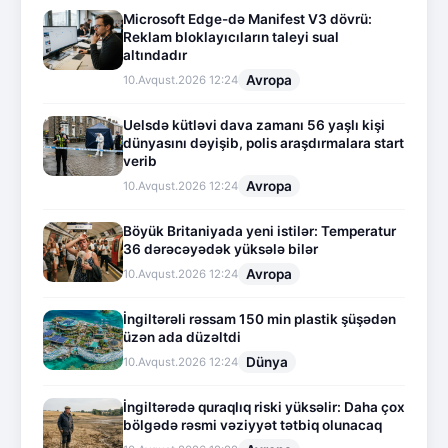
Microsoft Edge-də Manifest V3 dövrü:
Reklam bloklayıcıların taleyi sual
altındadır
Avropa
10.Avqust.2026 12:24
Uelsdə kütləvi dava zamanı 56 yaşlı kişi
dünyasını dəyişib, polis araşdırmalara start
verib
Avropa
10.Avqust.2026 12:24
Böyük Britaniyada yeni istilər: Temperatur
36 dərəcəyədək yüksələ bilər
Avropa
10.Avqust.2026 12:24
İngiltərəli rəssam 150 min plastik şüşədən
üzən ada düzəltdi
Dünya
10.Avqust.2026 12:24
İngiltərədə quraqlıq riski yüksəlir: Daha çox
bölgədə rəsmi vəziyyət tətbiq olunacaq