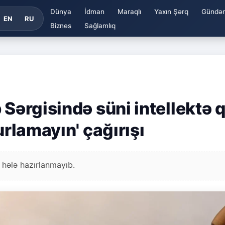
Dünya
İdman
Maraqlı
Yaxın Şərq
Gündə
EN
RU
Biznes
Sağlamlıq
 Sərgisində süni intellektə q
urlamayın' çağırışı
 hələ hazırlanmayıb.