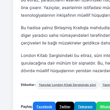
önə çıxarır. Yazıçılar, əsərlərinin istifadəsi 
texnologiyalarının inkişafının müəllif hüquqları
Bu hadisə yalnız Birləşmiş Krallıqla məhdudla
digər yaradıcı sahə nümayəndələri tərəfindən ox
çərçivələri ilə bağlı müzakirələr getdikcə daha
London Kitab Sərgisindəki bu etiraz, süni int
qurulacağına dair mühüm bir siqnaldır. Bu, h
dövrdə müəllif hüquqlarının yenidən nəzərdən k
Etiketlər:
Yazıçılar London Kitab Sərgisində süni
Yazıç
Paylaş:
Facebook
Twitter
Telegram
What