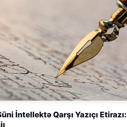
ni İntellektə Qarşı Yazıçı Etirazı:
jı