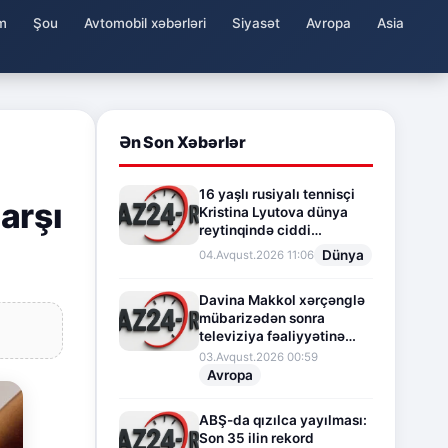
m
Şou
Avtomobil xəbərləri
Siyasət
Avropa
Asia
Ən Son Xəbərlər
16 yaşlı rusiyalı tennisçi
arşı
Kristina Lyutova dünya
reytinqində ciddi
irəliləyişə imza atdı
Dünya
04.Avqust.2026 11:06
Davina Makkol xərçənglə
mübarizədən sonra
televiziya fəaliyyətinə
fasilə verir
03.Avqust.2026 00:59
Avropa
ABŞ-da qızılca yayılması:
Son 35 ilin rekord