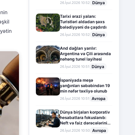
Dünya
26.İyul.2026 10:52
inin
Tarixi ərazi yalanı:
əşkil
Turistləri aldadan şəxs
bələdiyyəni də çaşdırdı
yyətin
Dünya
26.İyul.2026 10:52
And dağları yarılır:
Argentina və Çili arasında
nəhəng tunel layihəsi
Dünya
26.İyul.2026 10:51
İspaniyada meşə
yanğınları səbəbindən 19
min nəfər təxliyə olunub
Avropa
26.İyul.2026 10:51
Dünya birjaları korporativ
hesabatlara fokuslanıb:
Neft və faiz dərəcələrinin
təsiri altında cari vəziyyət
Avropa
26.İyul.2026 10:50