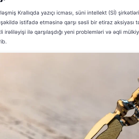
ləşmiş Krallıqda yazıçı icması, süni intellekt (Sİ) şirkətlər
şəkildə istifadə etməsinə qarşı səsli bir etiraz aksiyası t
 irəliləyişi ilə qarşılaşdığı yeni problemləri və əqli mülki
ib.