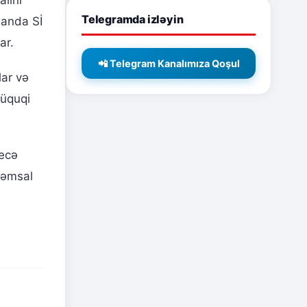
Telegramda izləyin
amanda Sİ
ar.
📲 Telegram Kanalımıza Qoşul
lar və
hüquqi
necə
qəmsal