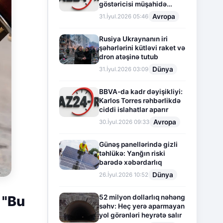
göstəricisi müşahidə
olunur
Avropa
31.İyul.2026 05:46
Rusiya Ukraynanın iri
şəhərlərini kütləvi raket və
dron atəşinə tutub
Dünya
31.İyul.2026 03:09
BBVA-da kadr dəyişikliyi:
Karlos Torres rəhbərlikdə
ciddi islahatlar aparır
Avropa
30.İyul.2026 09:33
Günəş panellərində gizli
təhlükə: Yanğın riski
barədə xəbərdarlıq
Dünya
26.İyul.2026 10:52
52 milyon dollarlıq nəhəng
 "Bu
səhv: Heç yerə aparmayan
yol görənləri heyrətə salır