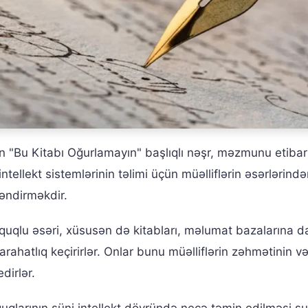
n "Bu Kitabı Oğurlamayın" başlıqlı nəşr, məzmunu etibari
ntellekt sistemlərinin təlimi üçün müəlliflərin əsərlərind
ləndirməkdir.
 hüquqlu əsəri, xüsusən də kitabları, məlumat bazalarına da
rahatlıq keçirirlər. Onlar bunu müəlliflərin zəhmətinin və
dirlər.
üquqlarının süni intellekt dövründə necə təmin edilməsi su