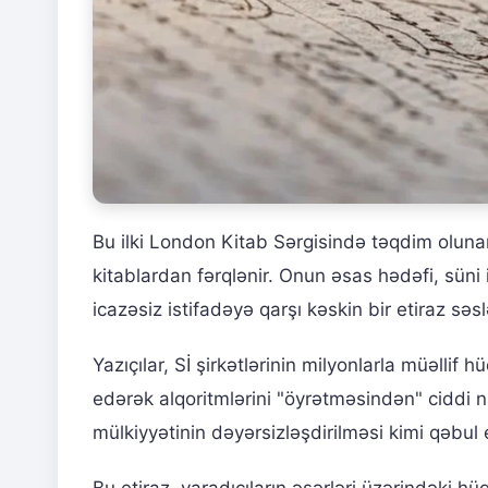
Bu ilki London Kitab Sərgisində təqdim oluna
kitablardan fərqlənir. Onun əsas hədəfi, süni i
icazəsiz istifadəyə qarşı kəskin bir etiraz səs
Yazıçılar, Sİ şirkətlərinin milyonlarla müəllif
edərək alqoritmlərini "öyrətməsindən" ciddi na
mülkiyyətinin dəyərsizləşdirilməsi kimi qəbul e
Bu etiraz, yaradıcıların əsərləri üzərindəki h