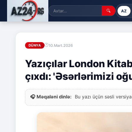
🔍
AZ
10.Mart.2026
DÜNYA
Yazıçılar London Kitab
çıxdı: 'Əsərlərimizi oğ
🎧 Məqaləni dinlə:
Bu yazı üçün səsli versiya