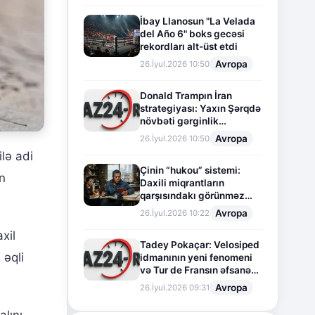
İbay Llanosun "La Velada
del Año 6" boks gecəsi
rekordları alt-üst etdi
Avropa
26.İyul.2026 10:50
Donald Trampın İran
strategiyası: Yaxın Şərqdə
növbəti gərginlik
mərhələsi
Avropa
26.İyul.2026 10:50
lə adi
Çinin “hukou” sistemi:
ən
Daxili miqrantların
qarşısındakı görünməz
sədd
Avropa
26.İyul.2026 10:22
xil
Tadey Pokaçar: Velosiped
 əqli
idmanının yeni fenomeni
və Tur de Fransın əfsanəvi
səhifəsi
Avropa
26.İyul.2026 09:31
alını