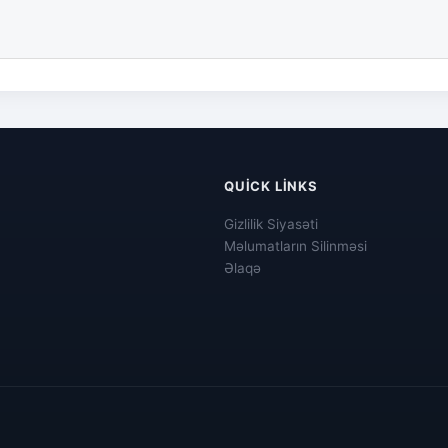
QUICK LINKS
Gizlilik Siyasəti
Məlumatların Silinməsi
Əlaqə