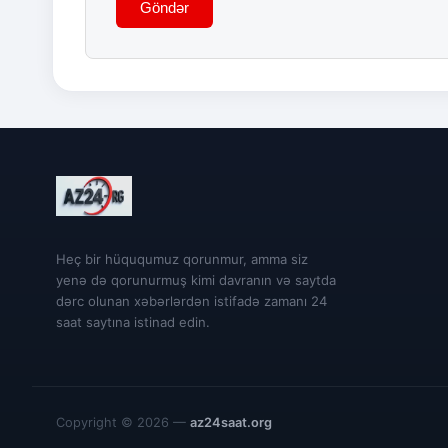
Göndər
Heç bir hüququmuz qorunmur, amma siz
yenə də qorunurmuş kimi davranın və saytda
dərc olunan xəbərlərdən istifadə zamanı 24
saat saytına istinad edin.
Copyright © 2026 —
az24saat.org