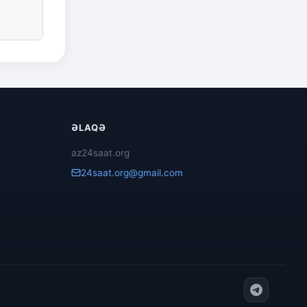
ƏLAQƏ
az24saat.org
24saat.org@gmail.com