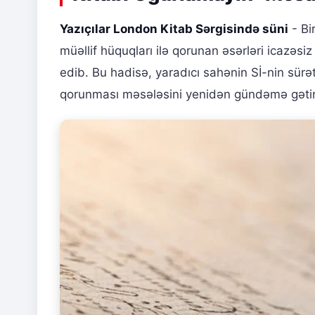
Yazıçılar London Kitab Sərgisində süni
- Bir
müəllif hüquqları ilə qorunan əsərləri icazəsiz 
edib. Bu hadisə, yaradıcı sahənin Sİ-nin sürətli
qorunması məsələsini yenidən gündəmə gətir