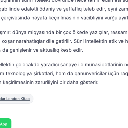
müqabilində ədalətli ödəniş və şəffaflıq tələb edir, eyni z
 çərçivəsində həyata keçirilməsinin vacibliyini vurğulayırl
şmır; dünya miqyasında bir çox ölkədə yazıçılar, rəssam
şar narahatlıqlar dilə gətirilir. Süni intellektin etik və 
 da genişlənir və aktuallıq kəsb edir.
ellektin gələcəkdə yaradıcı sənaye ilə münasibətlərinin 
əm texnologiya şirkətləri, həm də qanunvericilər üçün rə
eçirilməsinin zəruriliyini bir daha göstərir.
ılar London Kitab
sApp