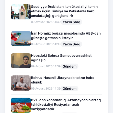
Səudiyyə Ərəbistanı təhlükəsizliyi təmin
etmək üçün Türkiyə və Pakistanla hərbi
əməkdaşlığı genişləndirir
Yaxın Şərq
09.Avqust.2026 14:40
İran Hörmüz boğazı məsələsində ABŞ-dan
güzəştə getməsini istəyir
Yaxın Şərq
09.Avqust.2026 14:39
Həbsdəki Bəhruz Səmədovun səhhəti
ağırlaşıb
Gündəm
09.Avqust.2026 14:39
Bəhruz Həsənli Ukraynada təkrar həbs
olunub
Gündəm
09.Avqust.2026 14:39
BVF-dən xəbərdarlıq: Azərbaycanın ərzaq
təhlükəsizliyi Rusiyadan asılı
vəziyyətdədir