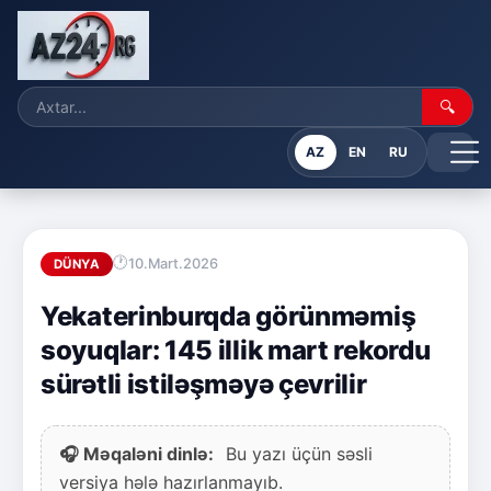
🔍
AZ
EN
RU
10.Mart.2026
DÜNYA
Yekaterinburqda görünməmiş
soyuqlar: 145 illik mart rekordu
sürətli istiləşməyə çevrilir
🎧 Məqaləni dinlə:
Bu yazı üçün səsli
versiya hələ hazırlanmayıb.