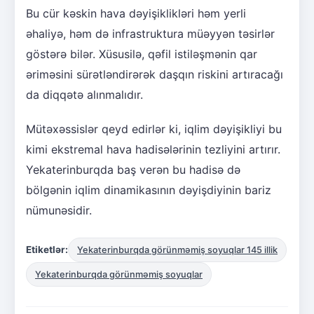
Bu cür kəskin hava dəyişiklikləri həm yerli
əhaliyə, həm də infrastruktura müəyyən təsirlər
göstərə bilər. Xüsusilə, qəfil istiləşmənin qar
əriməsini sürətləndirərək daşqın riskini artıracağı
da diqqətə alınmalıdır.
Mütəxəssislər qeyd edirlər ki, iqlim dəyişikliyi bu
kimi ekstremal hava hadisələrinin tezliyini artırır.
Yekaterinburqda baş verən bu hadisə də
bölgənin iqlim dinamikasının dəyişdiyinin bariz
nümunəsidir.
Etiketlər:
Yekaterinburqda görünməmiş soyuqlar 145 illik
Yekaterinburqda görünməmiş soyuqlar