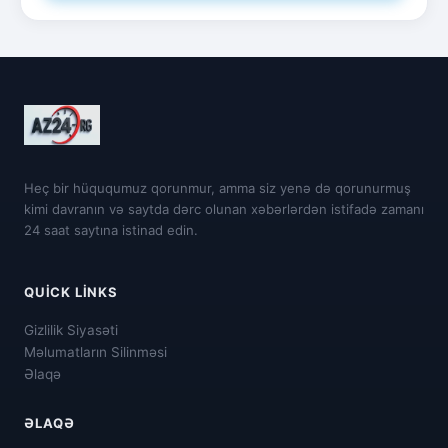
Heç bir hüququmuz qorunmur, amma siz yenə də qorunurmuş
kimi davranın və saytda dərc olunan xəbərlərdən istifadə zamanı
24 saat saytına istinad edin.
QUICK LINKS
Gizlilik Siyasəti
Məlumatların Silinməsi
Əlaqə
ƏLAQƏ