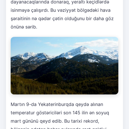
dayanacaqlarında donaraq, yeraltı keçidlərdə
isinməyə çalışırdı. Bu vəziyyət bölgədəki hava
şəraitinin nə qədər çətin olduğunu bir daha göz
önünə sərib.
Martın 9-da Yekaterinburqda qeydə alınan
temperatur göstəriciləri son 145 ilin ən soyuq
mart gününü qeyd edib. Bu tarixi rekord,