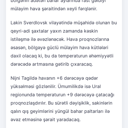
bölgənin adətən bahar aylarında rast gəldiyi
mülayim hava şəraitindən xeyli fərqlənir.
Lakin Sverdlovsk vilayətində müşahidə olunan bu
qeyri-adi şaxtalar yaxın zamanda kəskin
istiləşmə ilə əvəzlənəcək. Hava proqnozlarına
əsasən, bölgəyə güclü mülayim hava kütlələri
daxil olacaq ki, bu da temperaturun əhəmiyyətli
dərəcədə artmasına gətirib çıxaracaq.
Nijni Tagildə havanın +6 dərəcəyə qədər
yüksəlməsi gözlənilir. Ümumilikdə isə Ural
regionunda temperaturun +9 dərəcəyə çatacağı
proqnozlaşdırılır. Bu sürətli dəyişiklik, sakinlərin
qalın qış geyimlərini yüngül bahar paltarları ilə
əvəz etməsinə şərait yaradacaq.