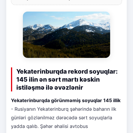
Yekaterinburqda rekord soyuqlar:
145 ilin ən sərt martı kəskin
istiləşmə ilə əvəzlənir
Yekaterinburqda görünməmiş soyuqlar 145 illik
- Rusiyanın Yekaterinburq şəhərində baharın ilk
günləri gözlənilməz dərəcədə sərt soyuqlarla
yadda qalıb. Şəhər əhalisi avtobus