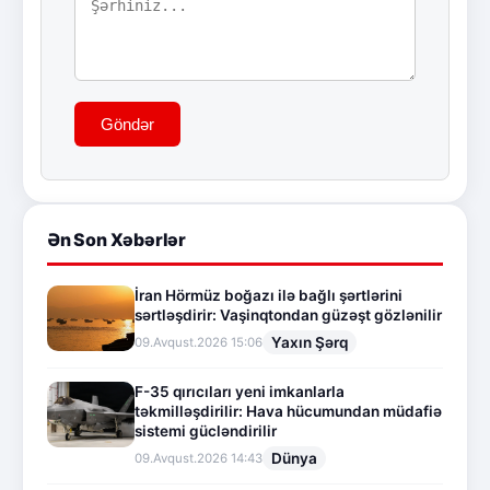
Göndər
Ən Son Xəbərlər
İran Hörmüz boğazı ilə bağlı şərtlərini
sərtləşdirir: Vaşinqtondan güzəşt gözlənilir
Yaxın Şərq
09.Avqust.2026 15:06
F-35 qırıcıları yeni imkanlarla
təkmilləşdirilir: Hava hücumundan müdafiə
sistemi gücləndirilir
Dünya
09.Avqust.2026 14:43