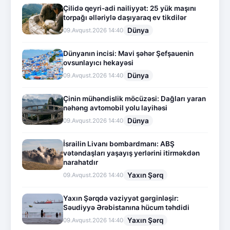
Çilidə qeyri-adi nailiyyət: 25 yük maşını
torpağı əlləriylə daşıyaraq ev tikdilər
Dünya
09.Avqust.2026 14:40
Dünyanın incisi: Mavi şəhər Şefşauenin
ovsunlayıcı hekayəsi
Dünya
09.Avqust.2026 14:40
Çinin mühəndislik möcüzəsi: Dağları yaran
nəhəng avtomobil yolu layihəsi
Dünya
09.Avqust.2026 14:40
İsrailin Livanı bombardmanı: ABŞ
vətəndaşları yaşayış yerlərini itirməkdən
narahatdır
Yaxın Şərq
09.Avqust.2026 14:40
Yaxın Şərqdə vəziyyət gərginləşir:
Səudiyyə Ərəbistanına hücum təhdidi
Yaxın Şərq
09.Avqust.2026 14:40