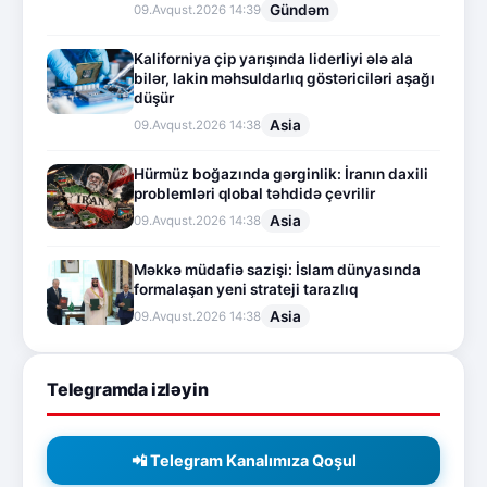
Gündəm
09.Avqust.2026 14:39
Kaliforniya çip yarışında liderliyi ələ ala
bilər, lakin məhsuldarlıq göstəriciləri aşağı
düşür
Asia
09.Avqust.2026 14:38
Hürmüz boğazında gərginlik: İranın daxili
problemləri qlobal təhdidə çevrilir
Asia
09.Avqust.2026 14:38
Məkkə müdafiə sazişi: İslam dünyasında
formalaşan yeni strateji tarazlıq
Asia
09.Avqust.2026 14:38
Telegramda izləyin
📲 Telegram Kanalımıza Qoşul