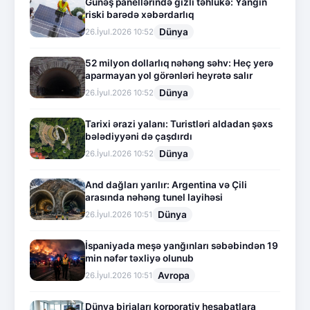
Günəş panellərində gizli təhlükə: Yanğın
riski barədə xəbərdarlıq
Dünya
26.İyul.2026 10:52
52 milyon dollarlıq nəhəng səhv: Heç yerə
aparmayan yol görənləri heyrətə salır
Dünya
26.İyul.2026 10:52
Tarixi ərazi yalanı: Turistləri aldadan şəxs
bələdiyyəni də çaşdırdı
Dünya
26.İyul.2026 10:52
And dağları yarılır: Argentina və Çili
arasında nəhəng tunel layihəsi
Dünya
26.İyul.2026 10:51
İspaniyada meşə yanğınları səbəbindən 19
min nəfər təxliyə olunub
Avropa
26.İyul.2026 10:51
Dünya birjaları korporativ hesabatlara