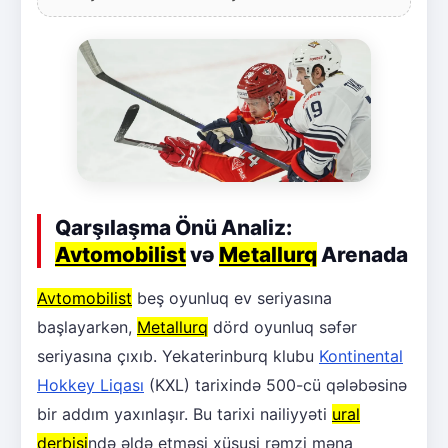
Qarşılaşma Önü Analiz:
Avtomobilist
və
Metallurq
Arenada
Avtomobilist
beş oyunluq ev seriyasına
başlayarkən,
Metallurq
dörd oyunluq səfər
seriyasına çıxıb. Yekaterinburq klubu
Kontinental
Hokkey Liqası
(KXL) tarixində 500-cü qələbəsinə
bir addım yaxınlaşır. Bu tarixi nailiyyəti
ural
derbisi
ndə əldə etməsi xüsusi rəmzi məna