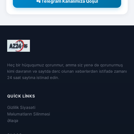
📲 Telegram Kanalımıza Qoşul
Heç bir hüququmuz qorunmur, amma siz yenə də qorunurmuş
kimi davranın və saytda dərc olunan xəbərlərdən istifadə zamanı
24 saat saytına istinad edin.
QUICK LINKS
Gizlilik Siyasəti
Məlumatların Silinməsi
Əlaqə