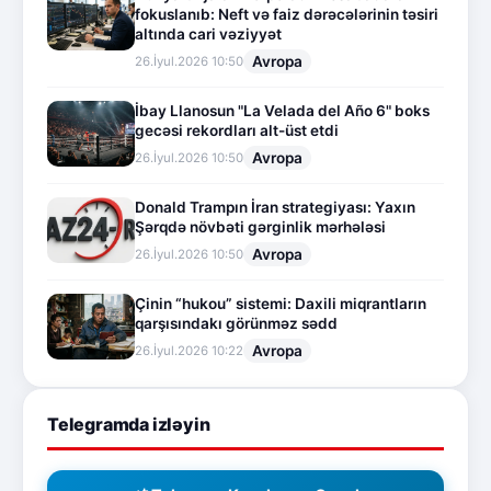
fokuslanıb: Neft və faiz dərəcələrinin təsiri
altında cari vəziyyət
Avropa
26.İyul.2026 10:50
İbay Llanosun "La Velada del Año 6" boks
gecəsi rekordları alt-üst etdi
Avropa
26.İyul.2026 10:50
Donald Trampın İran strategiyası: Yaxın
Şərqdə növbəti gərginlik mərhələsi
Avropa
26.İyul.2026 10:50
Çinin “hukou” sistemi: Daxili miqrantların
qarşısındakı görünməz sədd
Avropa
26.İyul.2026 10:22
Telegramda izləyin