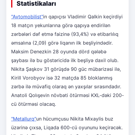
Statistikaları
"Avtomobilist"
in qapıçısı Vladimir Qalkin keçirdiyi
18 matçın yekunlarına görə qapıya endirilən
zərbələri dəf etmə faizinə (93,4%) və etibarlılıq
əmsalına (2,09) görə liqanın ilk beşliyindədir.
Maksim Denezkin 28 oyunda dörd qələbə
şaybası ilə bu göstəricidə ilk beşliyə daxil olub.
Nikita Şaşkov 31 görüşdə 90 güc mübarizəsi ilə,
Kirill Vorobyov isə 32 matçda 85 bloklanmış
zərbə ilə müvafiq olaraq ən yaxşılar sırasındadır.
Anatoli Qolışevin növbəti ötürməsi KXL-dəki 200-
cü ötürməsi olacaq.
"Metallurq"
un hücumçusu Nikita Mixaylis buz
üzərinə çıxsa, Liqada 600-cü oyununu keçirəcək.