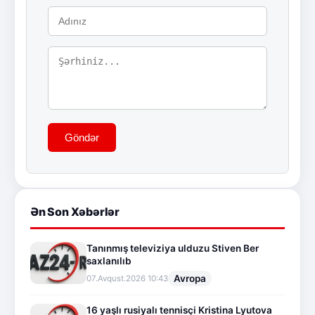
Göndər
Ən Son Xəbərlər
Tanınmış televiziya ulduzu Stiven Ber
saxlanılıb
Avropa
07.Avqust.2026 10:43
16 yaşlı rusiyalı tennisçi Kristina Lyutova