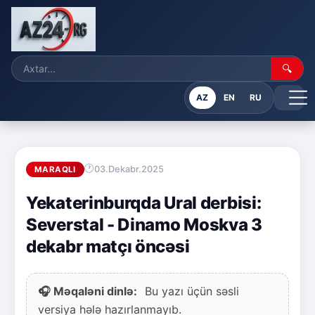
🔍
AZ
EN
RU
03.Dekabr.2025
MARAQLI
Yekaterinburqda Ural derbisi:
Severstal - Dinamo Moskva 3
dekabr matçı öncəsi
🎧 Məqaləni dinlə:
Bu yazı üçün səsli
versiya hələ hazırlanmayıb.