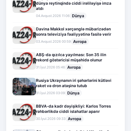
dünya reytinqində ciddi irəliləyişə imza
atdı
Dünya
04.Avqust.2026 11:06
Davina Makkol xərçənglə mübarizədən
sonra televiziya fəaliyyətinə fasilə verir
Avropa
03.Avqust.2026 00:59
ABŞ-da qızılca yayılması: Son 35 ilin
rekord göstəricisi müşahidə olunur
Avropa
31.İyul.2026 05:46
Rusiya Ukraynanın iri şəhərlərini kütləvi
raket və dron atəşinə tutub
Dünya
31.İyul.2026 03:09
BBVA-da kadr dəyişikliyi: Karlos Torres
rəhbərlikdə ciddi islahatlar aparır
Avropa
30.İyul.2026 09:33