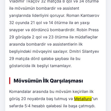
Vladimir Tkaçov 32 matçda 8 qol və 34 ötürmə
ilə mövsümün bombardir və assistent
yarışlarında liderliyini qoruyur. Roman Kantserov
32 oyunda 21 qol və 14 ötürmə ilə ən yaxşı
snayper və dördüncü bombardirdir. Robin Press
29 görüşdə 2 qol və 23 ötürmə ilə müdafiəçilər
arasında bombardir və assistentlərin ilk
beşliyindəki mövqeyini saxlayır. Dmitri Silantyev
29 matçda dörd qələbə şaybası ilə bu
göstəricidə ilk beşliyi tamamlayır.
Mövsümün İlk Qarşılaşması
Komandalar arasında bu mövsüm keçirilən ilk
görüş 20 noyabrda baş tutmuş və
Metallurq
"un
səfərdə 5:4 hesablı qələbəsi ilə başa çatmışdı.