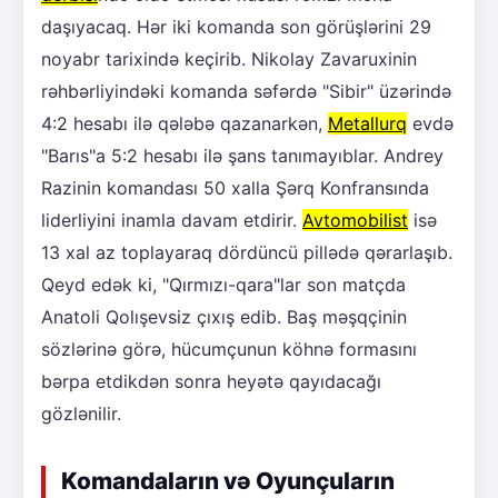
daşıyacaq. Hər iki komanda son görüşlərini 29
noyabr tarixində keçirib. Nikolay Zavaruxinin
rəhbərliyindəki komanda səfərdə "Sibir" üzərində
4:2 hesabı ilə qələbə qazanarkən,
Metallurq
evdə
"Barıs"a 5:2 hesabı ilə şans tanımayıblar. Andrey
Razinin komandası 50 xalla Şərq Konfransında
liderliyini inamla davam etdirir.
Avtomobilist
isə
13 xal az toplayaraq dördüncü pillədə qərarlaşıb.
Qeyd edək ki, "Qırmızı-qara"lar son matçda
Anatoli Qolışevsiz çıxış edib. Baş məşqçinin
sözlərinə görə, hücumçunun köhnə formasını
bərpa etdikdən sonra heyətə qayıdacağı
gözlənilir.
Komandaların və Oyunçuların