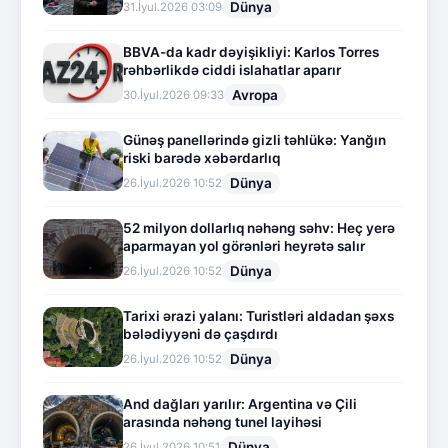
Dünya
31.İyul.2026 03:09
BBVA-da kadr dəyişikliyi: Karlos Torres
rəhbərlikdə ciddi islahatlar aparır
Avropa
30.İyul.2026 09:33
Günəş panellərində gizli təhlükə: Yanğın
riski barədə xəbərdarlıq
Dünya
26.İyul.2026 10:52
52 milyon dollarlıq nəhəng səhv: Heç yerə
aparmayan yol görənləri heyrətə salır
Dünya
26.İyul.2026 10:52
Tarixi ərazi yalanı: Turistləri aldadan şəxs
bələdiyyəni də çaşdırdı
Dünya
26.İyul.2026 10:52
And dağları yarılır: Argentina və Çili
arasında nəhəng tunel layihəsi
Dünya
26.İyul.2026 10:51