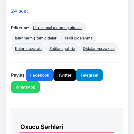
24 saat
Etiketlər:
Ultra-emal olunmuş qidalar
işlənməmiş tam qidalar
Təbii qidalanma
Kalori nəzarəti
Sağlam pəhriz
Qidalanma zəkası
Paylaş:
Facebook
Twitter
Telegram
WhatsApp
Oxucu Şərhləri