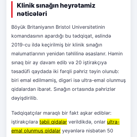
Klinik sınağın heyrətamiz
nəticələri
Böyük Britaniyanın Bristol Universitetinin
komandasının apardığı bu tədqiqat, əslində
2019-cu ildə keçirilmiş bir klinik sınağın
məlumatlarının yenidən təhlilinə əsaslanır. Həmin
sınaq bir ay davam edib və 20 iştirakçıya
təsadüfi qaydada iki fərqli pəhriz təyin olunub:
biri emal edilməmiş, digəri isə ultra-emal olunmuş
qidalardan ibarət. Sınağın ortasında pəhrizlər
dəyişdirilib.
Tədqiqatçılar maraqlı bir fakt aşkar ediblər:
iştirakçılara
təbii qidalar
verildikdə, onlar
ultra-
emal olunmuş qidalar
yeyənlərə nisbətən 50