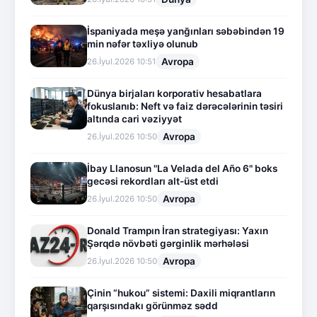
İspaniyada meşə yanğınları səbəbindən 19
min nəfər təxliyə olunub
Avropa
26.İyul.2026 10:51
Dünya birjaları korporativ hesabatlara
fokuslanıb: Neft və faiz dərəcələrinin təsiri
altında cari vəziyyət
Avropa
26.İyul.2026 10:50
İbay Llanosun "La Velada del Año 6" boks
gecəsi rekordları alt-üst etdi
Avropa
26.İyul.2026 10:50
Donald Trampın İran strategiyası: Yaxın
Şərqdə növbəti gərginlik mərhələsi
Avropa
26.İyul.2026 10:50
Çinin “hukou” sistemi: Daxili miqrantların
qarşısındakı görünməz sədd