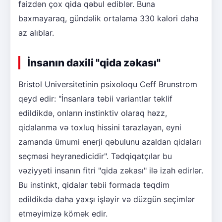
faizdən çox qida qəbul ediblər. Buna
baxmayaraq, gündəlik ortalama 330 kalori daha
az alıblar.
İnsanın daxili "qida zəkası"
Bristol Universitetinin psixoloqu Ceff Brunstrom
qeyd edir: "İnsanlara təbii variantlar təklif
edildikdə, onların instinktiv olaraq həzz,
qidalanma və toxluq hissini tarazlayan, eyni
zamanda ümumi enerji qəbulunu azaldan qidaları
seçməsi heyranedicidir". Tədqiqatçılar bu
vəziyyəti insanın fitri "qida zəkası" ilə izah edirlər.
Bu instinkt, qidalar təbii formada təqdim
edildikdə daha yaxşı işləyir və düzgün seçimlər
etməyimizə kömək edir.