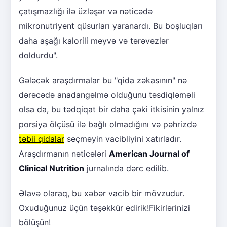
çatışmazlığı ilə üzləşər və nəticədə
mikronutriyent qüsurları yaranardı. Bu boşluqları
daha aşağı kalorili meyvə və tərəvəzlər
doldurdu".
Gələcək araşdırmalar bu "qida zəkasının" nə
dərəcədə anadangəlmə olduğunu təsdiqləməli
olsa da, bu tədqiqat bir daha çəki itkisinin yalnız
porsiya ölçüsü ilə bağlı olmadığını və pəhrizdə
təbii qidalar
seçməyin vacibliyini xatırladır.
Araşdırmanın nəticələri
American Journal of
Clinical Nutrition
jurnalında dərc edilib.
Əlavə olaraq, bu xəbər vacib bir mövzudur.
Oxuduğunuz üçün təşəkkür edirik!Fikirlərinizi
bölüşün!