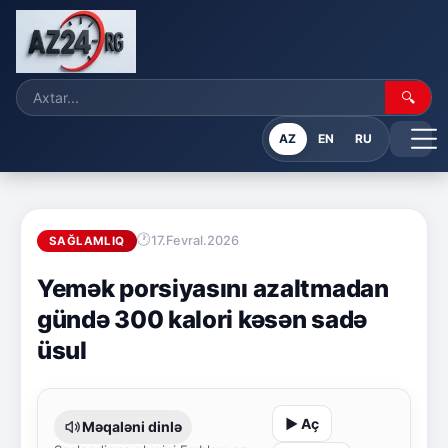
🔍
AZ
EN
RU
17.Fevral.2026
SAĞLAMLIQ
Yemək porsiyasını azaltmadan
gündə 300 kalori kəsən sadə
üsul
▶ Aç
Məqaləni dinlə