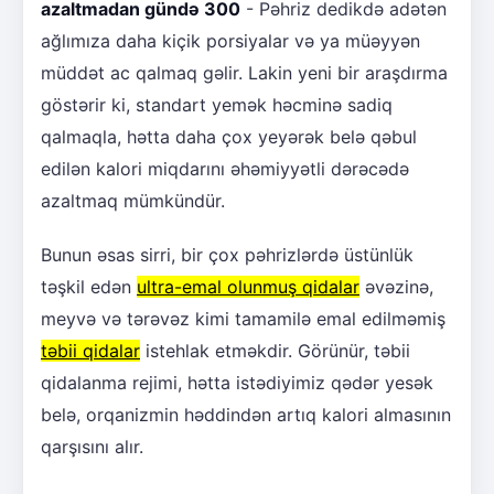
azaltmadan gündə 300
- Pəhriz dedikdə adətən
ağlımıza daha kiçik porsiyalar və ya müəyyən
müddət ac qalmaq gəlir. Lakin yeni bir araşdırma
göstərir ki, standart yemək həcminə sadiq
qalmaqla, hətta daha çox yeyərək belə qəbul
edilən kalori miqdarını əhəmiyyətli dərəcədə
azaltmaq mümkündür.
Bunun əsas sirri, bir çox pəhrizlərdə üstünlük
təşkil edən
ultra-emal olunmuş qidalar
əvəzinə,
meyvə və tərəvəz kimi tamamilə emal edilməmiş
təbii qidalar
istehlak etməkdir. Görünür, təbii
qidalanma rejimi, hətta istədiyimiz qədər yesək
belə, orqanizmin həddindən artıq kalori almasının
qarşısını alır.