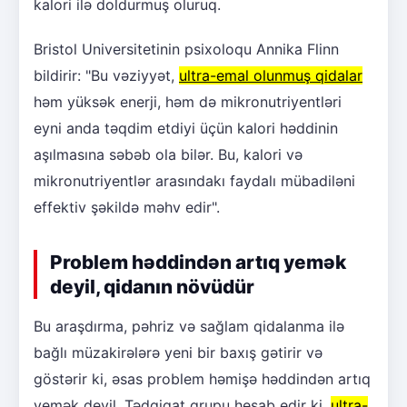
kalori ilə doldurmuş oluruq.
Bristol Universitetinin psixoloqu Annika Flinn
bildirir: "Bu vəziyyət,
ultra-emal olunmuş qidalar
həm yüksək enerji, həm də mikronutriyentləri
eyni anda təqdim etdiyi üçün kalori həddinin
aşılmasına səbəb ola bilər. Bu, kalori və
mikronutriyentlər arasındakı faydalı mübadiləni
effektiv şəkildə məhv edir".
Problem həddindən artıq yemək
deyil, qidanın növüdür
Bu araşdırma, pəhriz və sağlam qidalanma ilə
bağlı müzakirələrə yeni bir baxış gətirir və
göstərir ki, əsas problem həmişə həddindən artıq
yemək deyil. Tədqiqat qrupu hesab edir ki,
ultra-