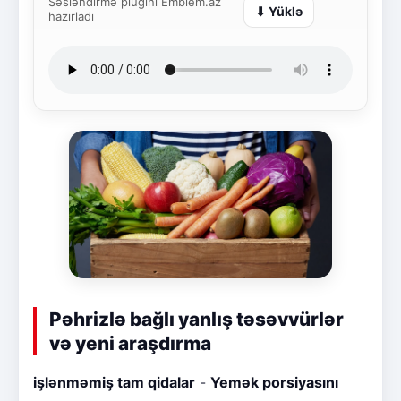
Səsləndirmə plugini Emblem.az
⬇ Yüklə
hazırladı
Pəhrizlə bağlı yanlış təsəvvürlər
və yeni araşdırma
işlənməmiş tam qidalar
-
Yemək porsiyasını