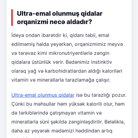
Ultra-emal olunmuş qidalar
orqanizmi necə aldadır?
İdeya ondan ibarətdir ki, qidanı təbii, emal
edilməmiş halda yeyərkən, orqanizmimiz meyvə
və tərəvəz kimi mikronutriyentlərlə zəngin
qidalara üstünlük verir. Bədənimiz instinktiv
olaraq yağ və karbohidratlardan aldığı kaloriləri
vitamin və minerallarla tarazlamağa çalışır.
Ultra-emal olunmuş qidalar
isə bu tarazlığı pozur.
Çünki bu məhsullar həm yüksək kalorili olur, həm
də tərkiblərində çatışmayan vitamin və
minerallarla süni şəkildə zənginləşdirilir. Beləliklə,
daha az yeyərək mədəmizi həddindən artıq