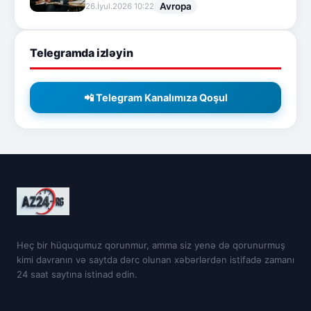
Avropa
26.İyul.2026 10:22
Telegramda izləyin
📲 Telegram Kanalımıza Qoşul
Heç bir hüququmuz qorunmur, amma siz yenə də qorunurmuş
kimi davranın və saytda dərc olunan xəbərlərdən istifadə zamanı
24 saat saytına istinad edin.