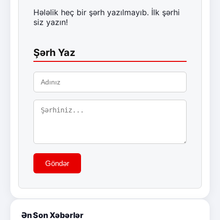
Hələlik heç bir şərh yazılmayıb. İlk şərhi
siz yazın!
Şərh Yaz
Göndər
Ən Son Xəbərlər