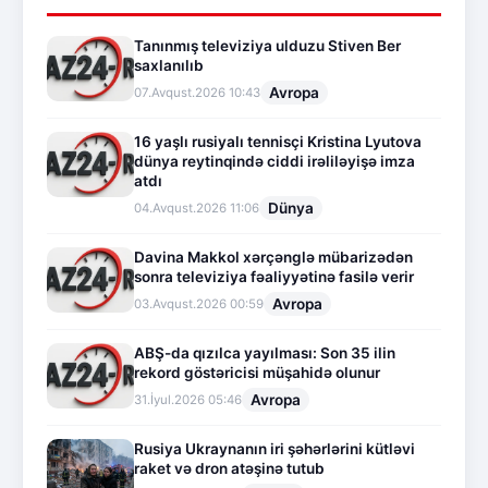
Tanınmış televiziya ulduzu Stiven Ber
saxlanılıb
Avropa
07.Avqust.2026 10:43
16 yaşlı rusiyalı tennisçi Kristina Lyutova
dünya reytinqində ciddi irəliləyişə imza
atdı
Dünya
04.Avqust.2026 11:06
Davina Makkol xərçənglə mübarizədən
sonra televiziya fəaliyyətinə fasilə verir
Avropa
03.Avqust.2026 00:59
ABŞ-da qızılca yayılması: Son 35 ilin
rekord göstəricisi müşahidə olunur
Avropa
31.İyul.2026 05:46
Rusiya Ukraynanın iri şəhərlərini kütləvi
raket və dron atəşinə tutub