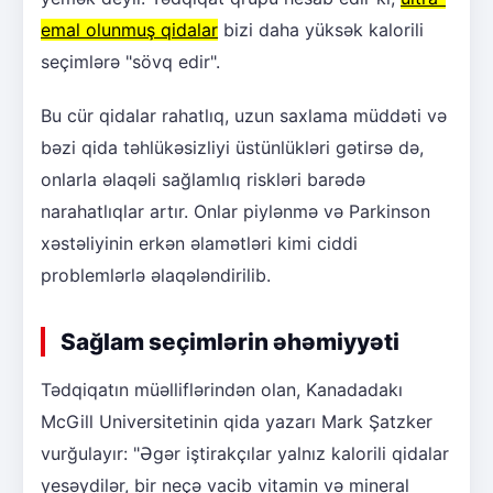
emal olunmuş qidalar
bizi daha yüksək kalorili
seçimlərə "sövq edir".
Bu cür qidalar rahatlıq, uzun saxlama müddəti və
bəzi qida təhlükəsizliyi üstünlükləri gətirsə də,
onlarla əlaqəli sağlamlıq riskləri barədə
narahatlıqlar artır. Onlar piylənmə və Parkinson
xəstəliyinin erkən əlamətləri kimi ciddi
problemlərlə əlaqələndirilib.
Sağlam seçimlərin əhəmiyyəti
Tədqiqatın müəlliflərindən olan, Kanadadakı
McGill Universitetinin qida yazarı Mark Şatzker
vurğulayır: "Əgər iştirakçılar yalnız kalorili qidalar
yesəydilər, bir neçə vacib vitamin və mineral