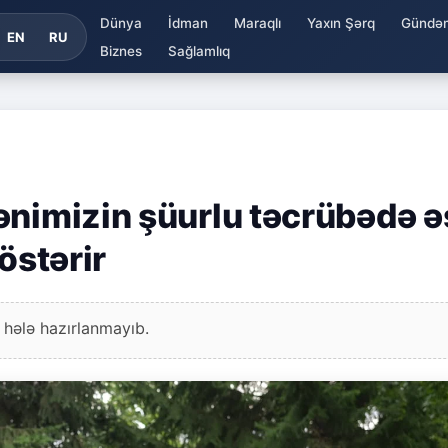
Dünya
İdman
Maraqlı
Yaxın Şərq
Gündə
EN
RU
Biznes
Sağlamlıq
ənimizin şüurlu təcrübədə 
östərir
 hələ hazırlanmayıb.