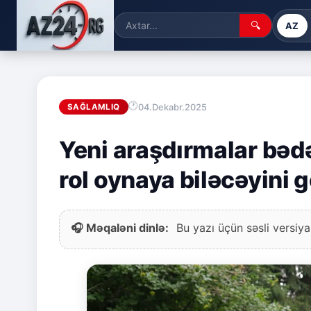
🔍
AZ
04.Dekabr.2025
SAĞLAMLIQ
Yeni araşdırmalar bəd
rol oynaya biləcəyini g
🎧 Məqaləni dinlə:
Bu yazı üçün səsli versiya