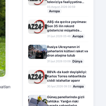
televiziya fəaliyyətinə
fasilə verir
03.Avqust.2026 00:59
Avropa
ABŞ-da qızılca yayılması:
Son 35 ilin rekord
göstəricisi müşahidə
olunur
Avropa
31.İyul.2026 05:46
Rusiya Ukraynanın iri
şəhərlərini kütləvi raket və
dron atəşinə tutub
Dünya
31.İyul.2026 03:09
BBVA-da kadr dəyişikliyi:
Karlos Torres rəhbərlikdə
ciddi islahatlar aparır
Avropa
tları
30.İyul.2026 09:33
Günəş panellərində gizli
təhlükə: Yanğın riski
barədə xəbərdarlıq