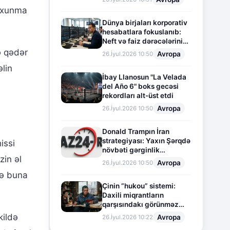
toxunma
Dünya birjaları korporativ
hesabatlara fokuslanıb:
Neft və faiz dərəcələrinin
təsiri altında cari vəziyyət
ə qədər
Avropa
26.İyul.2026 10:50
əlin
İbay Llanosun "La Velada
del Año 6" boks gecəsi
rekordları alt-üst etdi
Avropa
26.İyul.2026 10:50
Donald Trampın İran
strategiyası: Yaxın Şərqdə
issi
növbəti gərginlik
zin əl
mərhələsi
Avropa
26.İyul.2026 10:50
də buna
Çinin “hukou” sistemi:
Daxili miqrantların
qarşısındakı görünməz
sədd
kildə
Avropa
26.İyul.2026 10:22