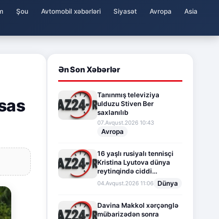
m
Şou
Avtomobil xəbərləri
Siyasət
Avropa
Asia
Ən Son Xəbərlər
Tanınmış televiziya
əsas
ulduzu Stiven Ber
saxlanılıb
07.Avqust.2026 10:43
Avropa
16 yaşlı rusiyalı tennisçi
Kristina Lyutova dünya
reytinqində ciddi
irəliləyişə imza atdı
Dünya
04.Avqust.2026 11:06
Davina Makkol xərçənglə
mübarizədən sonra