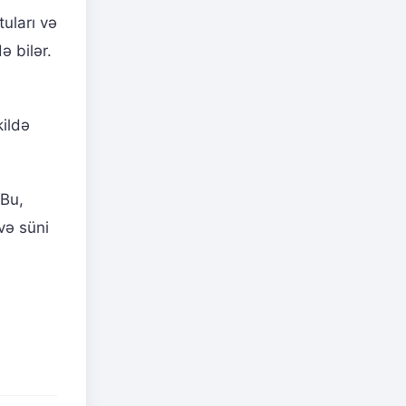
uları və
ə bilər.
kildə
 Bu,
və süni