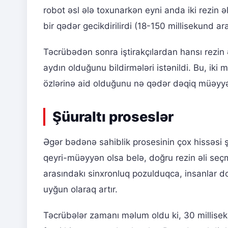
robot əsl ələ toxunarkən eyni anda iki rezin 
bir qədər gecikdirilirdi (18-150 millisekund ara
Təcrübədən sonra iştirakçılardan hansı rezin ə
aydın olduğunu bildirmələri istənildi. Bu, iki
özlərinə aid olduğunu nə qədər dəqiq müəyyə
Şüuraltı proseslər
Əgər bədənə sahiblik prosesinin çox hissəsi şü
qeyri-müəyyən olsa belə, doğru rezin əli seçmə
arasındakı sinxronluq pozulduqca, insanlar d
uyğun olaraq artır.
Təcrübələr zamanı məlum oldu ki, 30 millisek