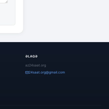
ƏLAQƏ
az24saat.org
24saat.org@gmail.com