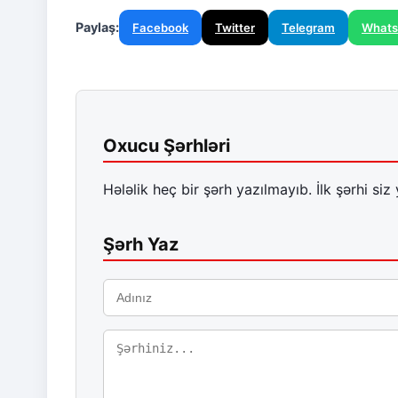
Paylaş:
Facebook
Twitter
Telegram
What
Oxucu Şərhləri
Hələlik heç bir şərh yazılmayıb. İlk şərhi siz 
Şərh Yaz