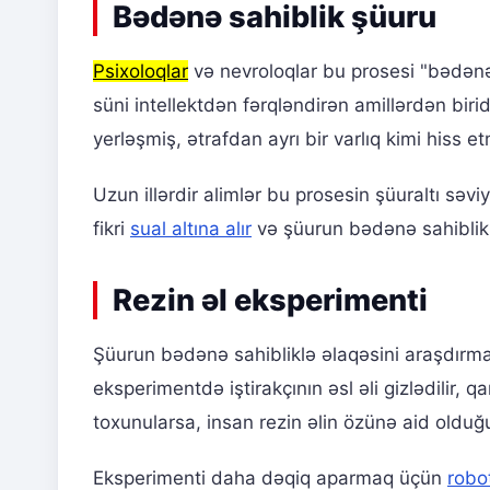
Bədənə sahiblik şüuru
Psixoloqlar
və nevroloqlar bu prosesi "bədənə 
süni intellektdən fərqləndirən amillərdən bi
yerləşmiş, ətrafdan ayrı bir varlıq kimi hiss e
Uzun illərdir alimlər bu prosesin şüuraltı sə
fikri
sual altına alır
və şüurun bədənə sahiblik p
Rezin əl eksperimenti
Şüurun bədənə sahibliklə əlaqəsini araşdır
eksperimentdə iştirakçının əsl əli gizlədilir, q
toxunularsa, insan rezin əlin özünə aid olduğ
Eksperimenti daha dəqiq aparmaq üçün
robo