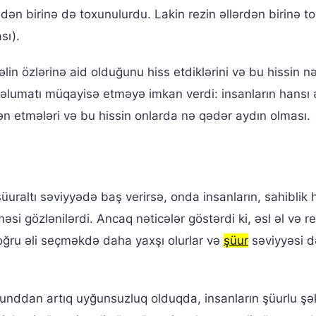
əldən birinə də toxunulurdu. Lakin rezin əllərdən birinə 
sı).
lin özlərinə aid olduğunu hiss etdiklərini və bu hissin n
 məlumatı müqayisə etməyə imkan verdi: insanların hansı 
n etmələri və bu hissin onlarda nə qədər aydın olması.
uraltı səviyyədə baş verirsə, onda insanların, sahiblik h
si gözlənilərdi. Ancaq nəticələr göstərdi ki, əsl əl və re
oğru əli seçməkdə daha yaxşı olurlar və
şüur
səviyyəsi 
unddan artıq uyğunsuzluq olduqda, insanların şüurlu şə