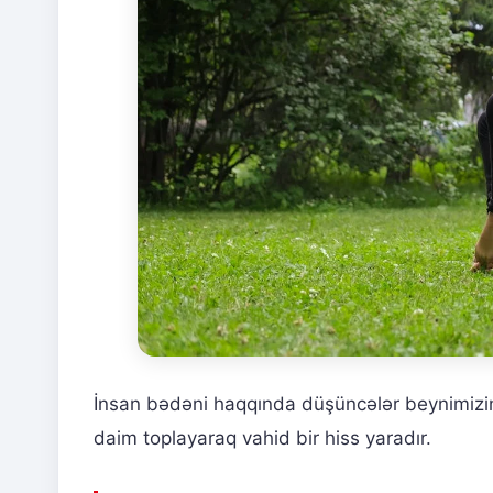
İnsan bədəni haqqında düşüncələr beynimizin f
daim toplayaraq vahid bir hiss yaradır.