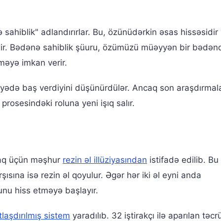
sahiblik" adlandırırlar. Bu, özünüdərkin əsas hissəsidir 
ridir. Bədənə sahiblik şüuru, özümüzü müəyyən bir bədən
tməyə imkan verir.
viyyədə baş verdiyini düşünürdülər. Ancaq son araşdırmal
rosesindəki roluna yeni işıq salır.
maq üçün məşhur
rezin əl illüziyasından
istifadə edilib. Bu
arşısına isə rezin əl qoyulur. Əgər hər iki əl eyni anda
unu hiss etməyə başlayır.
tlaşdırılmış sistem
yaradılıb. 32 iştirakçı ilə aparılan təc