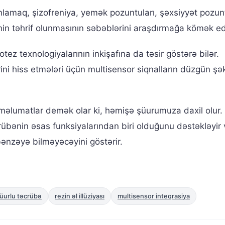
nlamaq, şizofreniya, yemək pozuntuları, şəxsiyyət pozunt
nin təhrif olunmasının səbəblərini araşdırmağa kömək ed
otez texnologiyalarının inkişafına da təsir göstərə bilər.
ni hiss etmələri üçün multisensor siqnalların düzgün şə
 məlumatlar demək olar ki, həmişə şüurumuza daxil olur.
crübənin əsas funksiyalarından biri olduğunu dəstəkləyir 
bənzəyə bilməyəcəyini göstərir.
üurlu təcrübə
rezin əl illüziyası
multisensor inteqrasiya