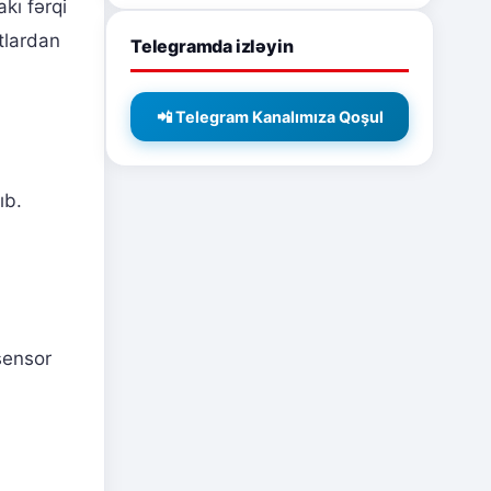
kı fərqi
atlardan
Telegramda izləyin
📲 Telegram Kanalımıza Qoşul
ıb.
sensor