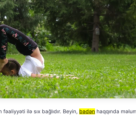
əaliyyəti ilə sıx bağlıdır. Beyin,
bədən
haqqında məluma