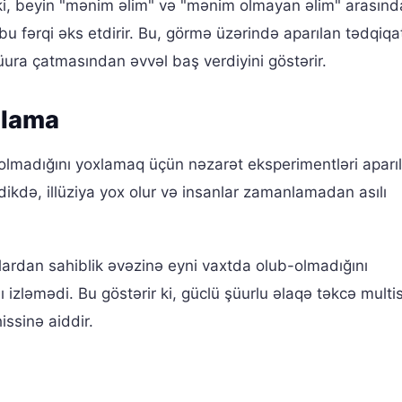
 ki, beyin "mənim əlim" və "mənim olmayan əlim" arasında
 bu fərqi əks etdirir. Bu, görmə üzərində aparılan tədqiq
 şüura çatmasından əvvəl baş verdiyini göstərir.
nlama
madığını yoxlamaq üçün nəzarət eksperimentləri aparıl
dikdə, illüziya yox olur və insanlar zamanlamadan asılı
lardan sahiblik əvəzinə eyni vaxtda olub-olmadığını
 izləmədi. Bu göstərir ki, güclü şüurlu əlaqə təkcə multi
issinə aiddir.