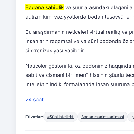
Bədənə sahiblik
və şüur arasındakı əlaqəni a
autizm kimi vəziyyətlərdə bədən təsəvvürləri
Bu araşdırmanın nəticələri virtual reallıq və pr
İnsanların rəqəmsal və ya süni bədəndə özləri
sinxronizasiyası vacibdir.
Nəticələr göstərir ki, öz bədənimiz haqqında
sabit və cismani bir "mən" hissinin şüurlu tə
intellektin indiki formalarında insan şüuruna 
24 saat
Etiketlər:
#Süni intellekt
Bədən mənimsənilməsi
ş