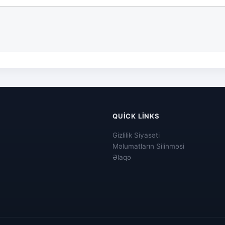
QUICK LINKS
Gizlilik Siyasəti
Məlumatların Silinməsi
Əlaqə