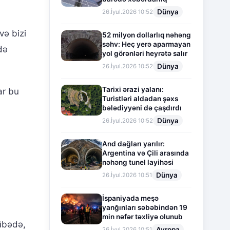
Dünya
26.İyul.2026 10:52
və bizi
52 milyon dollarlıq nəhəng
səhv: Heç yerə aparmayan
də
yol görənləri heyrətə salır
Dünya
26.İyul.2026 10:52
Tarixi ərazi yalanı:
ar bu
Turistləri aldadan şəxs
bələdiyyəni də çaşdırdı
Dünya
26.İyul.2026 10:52
And dağları yarılır:
Argentina və Çili arasında
nəhəng tunel layihəsi
Dünya
26.İyul.2026 10:51
İspaniyada meşə
yanğınları səbəbindən 19
min nəfər təxliyə olunub
rübədə,
Avropa
26.İyul.2026 10:51