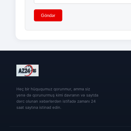
Göndər
Heç bir hüququmuz qorunmur, amma siz
yenə də qorunurmuş kimi davranın və saytda
dərc olunan xəbərlərdən istifadə zamanı 24
saat saytına istinad edin.