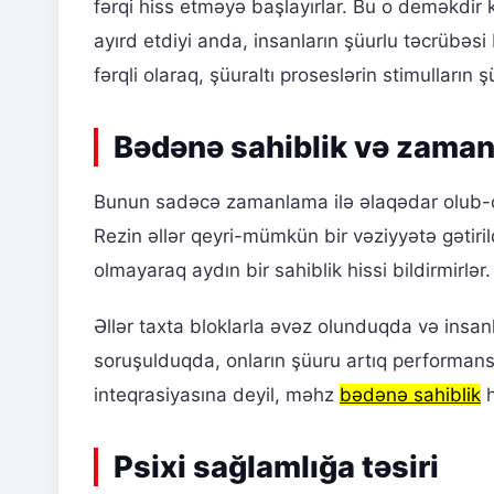
fərqi hiss etməyə başlayırlar. Bu o deməkdir
ayırd etdiyi anda, insanların şüurlu təcrübəsi
fərqli olaraq, şüuraltı proseslərin stimulların
Bədənə sahiblik və zama
Bunun sadəcə zamanlama ilə əlaqədar olub-ol
Rezin əllər qeyri-mümkün bir vəziyyətə gətiril
olmayaraq aydın bir sahiblik hissi bildirmirlər.
Əllər taxta bloklarla əvəz olunduqda və insan
soruşulduqda, onların şüuru artıq performansı
inteqrasiyasına deyil, məhz
bədənə sahiblik
h
Psixi sağlamlığa təsiri