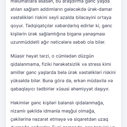
məlumatlara əsasən, bu araşdırma gənc yaşda
atılan sağlam addımların gələcəkdə ürək-damar
xəstəlikləri riskini xeyli azalda biləcəyini ortaya
qoyur. Tədqiqatçılar xəbərdarlıq edirlər ki, gənc
kişilərin ürək sağlamlığına biganə yanaşması
uzunmüddətli ağır nəticələrə səbəb ola bilər.
Müasir həyat tərzi, o cümlədən düzgün
qidalanmama, fiziki hərəkətsizlik və stress kimi
amillər gənc yaşlarda belə ürək xəstəlikləri riskini
yüksəldə bilər. Buna görə də, erkən müdaxilə və
qabaqlayıcı tədbirlər xüsusi əhəmiyyət daşıyır.
Həkimlər gənc kişiləri balanslı qidalanmağa,
nizamlı şəkildə idmanla məşğul olmağa,
çəkilərinə nəzarət etməyə və siqaretdən uzaq