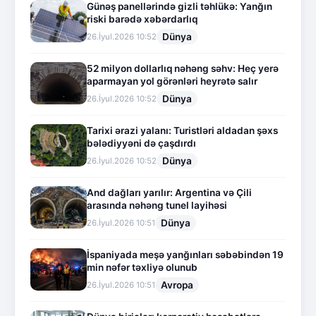
Günəş panellərində gizli təhlükə: Yanğın
riski barədə xəbərdarlıq
Dünya
26.İyul.2026 10:52
52 milyon dollarlıq nəhəng səhv: Heç yerə
aparmayan yol görənləri heyrətə salır
Dünya
26.İyul.2026 10:52
Tarixi ərazi yalanı: Turistləri aldadan şəxs
bələdiyyəni də çaşdırdı
Dünya
26.İyul.2026 10:52
And dağları yarılır: Argentina və Çili
arasında nəhəng tunel layihəsi
Dünya
26.İyul.2026 10:51
İspaniyada meşə yanğınları səbəbindən 19
min nəfər təxliyə olunub
Avropa
26.İyul.2026 10:51