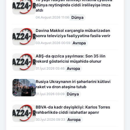
dünya reytinqində ciddi irəliləyişə imza
atdı
Dünya
04.Avqust.2026 11:06
Davina Makkol xərçənglə mübarizədən
sonra televiziya fəaliyyətinə fasilə verir
Avropa
03.Avqust.2026 00:59
ABŞ-da qızılca yayılması: Son 35 ilin
rekord göstəricisi müşahidə olunur
Avropa
31.İyul.2026 05:46
Rusiya Ukraynanın iri şəhərlərini kütləvi
raket və dron atəşinə tutub
Dünya
31.İyul.2026 03:09
BBVA-da kadr dəyişikliyi: Karlos Torres
rəhbərlikdə ciddi islahatlar aparır
Avropa
30.İyul.2026 09:33