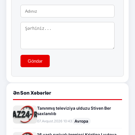
Göndər
Ən Son Xəbərlər
Tanınmış televiziya ulduzu Stiven Ber
saxlanılıb
Avropa
07.Avqust.2026 10:43
16 yaşlı rusiyalı tennisçi Kristina Lyutova