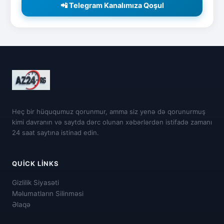
📲 Telegram Kanalımıza Qoşul
Heç bir hüququmuz qorunmur, amma siz yenə də qorunurmuş
kimi davranın və saytda dərc olunan xəbərlərdən istifadə zamanı
24 saat saytına istinad edin.
QUICK LINKS
Gizlilik Siyasəti
Məlumatların Silinməsi
Əlaqə