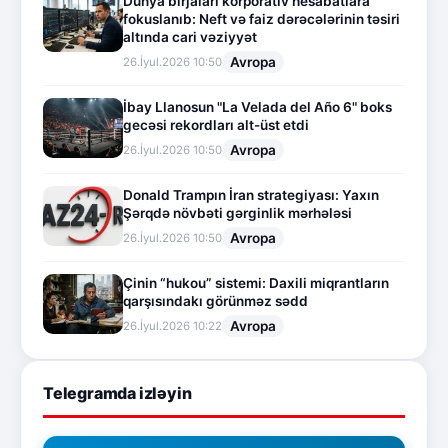
Dünya birjaları korporativ hesabatlara
fokuslanıb: Neft və faiz dərəcələrinin təsiri
altında cari vəziyyət
Avropa
26.İyul.2026 10:50
İbay Llanosun "La Velada del Año 6" boks
gecəsi rekordları alt-üst etdi
Avropa
26.İyul.2026 10:50
Donald Trampın İran strategiyası: Yaxın
Şərqdə növbəti gərginlik mərhələsi
Avropa
26.İyul.2026 10:50
Çinin “hukou” sistemi: Daxili miqrantların
qarşısındakı görünməz sədd
Avropa
26.İyul.2026 10:22
Telegramda izləyin