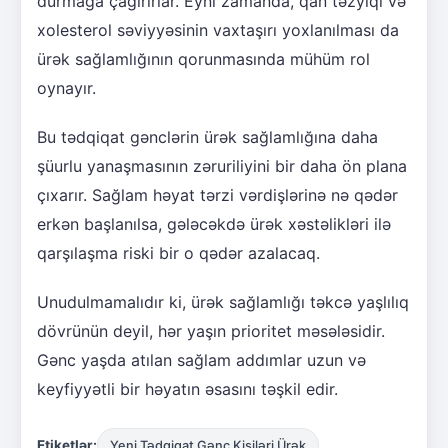
durmağa çağırırlar. Eyni zamanda, qan təzyiqi və
xolesterol səviyyəsinin vaxtaşırı yoxlanılması da
ürək sağlamlığının qorunmasında mühüm rol
oynayır.
Bu tədqiqat gənclərin ürək sağlamlığına daha
şüurlu yanaşmasının zəruriliyini bir daha ön plana
çıxarır. Sağlam həyat tərzi vərdişlərinə nə qədər
erkən başlanılsa, gələcəkdə ürək xəstəlikləri ilə
qarşılaşma riski bir o qədər azalacaq.
Unudulmamalıdır ki, ürək sağlamlığı təkcə yaşlılıq
dövrünün deyil, hər yaşın prioritet məsələsidir.
Gənc yaşda atılan sağlam addımlar uzun və
keyfiyyətli bir həyatın əsasını təşkil edir.
Etiketlər:
Yeni Tədqiqat Gənc Kişiləri Ürək