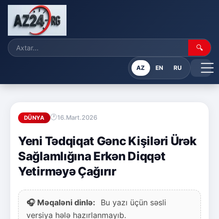
🔍
AZ
EN
RU
16.Mart.2026
DÜNYA
Yeni Tədqiqat Gənc Kişiləri Ürək
Sağlamlığına Erkən Diqqət
Yetirməyə Çağırır
🎧 Məqaləni dinlə:
Bu yazı üçün səsli
versiya hələ hazırlanmayıb.