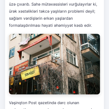
üzə çıxarıb. Sahə mütəxəssisləri vurğulayırlar ki,
ürək xəstəlikləri təkcə yaşlıların problemi deyil;
sağlam vərdişlərin erkən yaşlardan
formalaşdırılması həyati əhəmiyyət kəsb edir.
Vaşinqton Post qəzetində dərc olunan