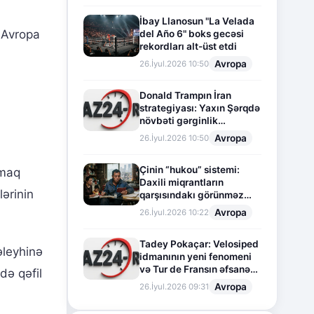
İbay Llanosun "La Velada
q Avropa
del Año 6" boks gecəsi
rekordları alt-üst etdi
Avropa
26.İyul.2026 10:50
Donald Trampın İran
strategiyası: Yaxın Şərqdə
növbəti gərginlik
mərhələsi
Avropa
26.İyul.2026 10:50
Çinin “hukou” sistemi:
rmaq
Daxili miqrantların
lərinin
qarşısındakı görünməz
sədd
Avropa
26.İyul.2026 10:22
Tadey Pokaçar: Velosiped
əleyhinə
idmanının yeni fenomeni
və Tur de Fransın əfsanəvi
də qəfil
səhifəsi
Avropa
26.İyul.2026 09:31