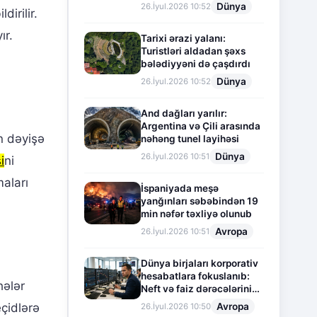
Dünya
26.İyul.2026 10:52
irilir.
ır.
Tarixi ərazi yalanı:
Turistləri aldadan şəxs
bələdiyyəni də çaşdırdı
Dünya
26.İyul.2026 10:52
And dağları yarılır:
Argentina və Çili arasında
ən dəyişə
nəhəng tunel layihəsi
Dünya
26.İyul.2026 10:51
i
ni
maları
İspaniyada meşə
yanğınları səbəbindən 19
min nəfər təxliyə olunub
Avropa
26.İyul.2026 10:51
Dünya birjaları korporativ
hesabatlara fokuslanıb:
hələr
Neft və faiz dərəcələrinin
təsiri altında cari vəziyyət
eçidlərə
Avropa
26.İyul.2026 10:50