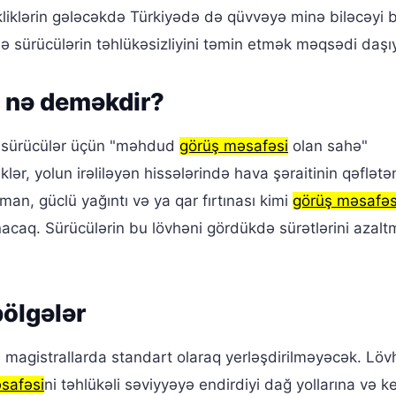
liklərin gələcəkdə Türkiyədə də qüvvəyə minə biləcəyi bild
də sürücülərin təhlükəsizliyini təmin etmək məqsədi daşıy
nə deməkdir?
sürücülər üçün "məhdud
görüş məsafəsi
olan sahə"
klər, yolun irəliləyən hissələrində hava şəraitinin qəflət
man, güclü yağıntı və ya qar fırtınası kimi
görüş məsafəs
nacaq. Sürücülərin bu lövhəni gördükdə sürətlərini azalt
bölgələr
i magistrallarda standart olaraq yerləşdirilməyəcək. Löv
safəsi
ni təhlükəli səviyyəyə endirdiyi dağ yollarına və k