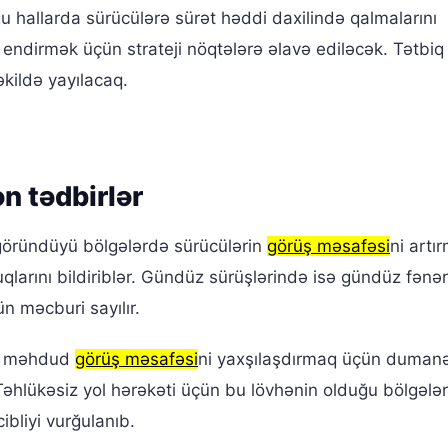
 hallarda sürücülərə sürət həddi daxilində qalmalarını
 endirmək üçün strateji nöqtələrə əlavə ediləcək. Tətbi
əkildə yayılacaq.
n tədbirlər
 göründüyü bölgələrdə sürücülərin
görüş məsafəsi
ni artı
qlarını bildiriblər. Gündüz sürüşlərində isə gündüz fənər
n məcburi sayılır.
ə, məhdud
görüş məsafəsi
ni yaxşılaşdırmaq üçün duman
. Təhlükəsiz yol hərəkəti üçün bu lövhənin olduğu bölgələr
bliyi vurğulanıb.