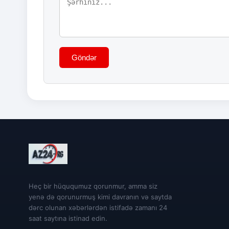
Göndər
Heç bir hüququmuz qorunmur, amma siz
yenə də qorunurmuş kimi davranın və saytda
dərc olunan xəbərlərdən istifadə zamanı 24
saat saytına istinad edin.