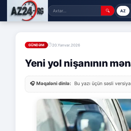
🔍
AZ
20.Yanvar.2026
GÜNDƏM
Yeni yol nişanının mən
🎧 Məqaləni dinlə:
Bu yazı üçün səsli versiya