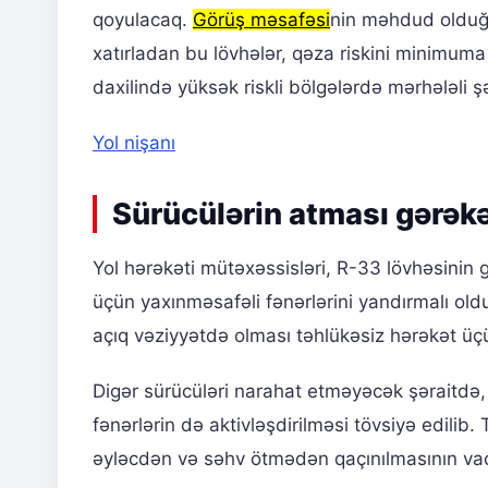
qoyulacaq.
Görüş məsafəsi
nin məhdud olduğu
xatırladan bu lövhələr, qəza riskini minimuma
daxilində yüksək riskli bölgələrdə mərhələli ş
Yol nişanı
Sürücülərin atması gərəkə
Yol hərəkəti mütəxəssisləri, R-33 lövhəsinin
üçün yaxınməsafəli fənərlərini yandırmalı oldu
açıq vəziyyətdə olması təhlükəsiz hərəkət üçü
Digər sürücüləri narahat etməyəcək şəraitd
fənərlərin də aktivləşdirilməsi tövsiyə edilib
əyləcdən və səhv ötmədən qaçınılmasının vaci