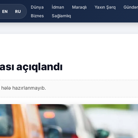
Dünya
İdman
Maraqlı
Yaxın Şərq
Gündə
EN
RU
Biznes
Sağlamlıq
ası açıqlandı
 hələ hazırlanmayıb.