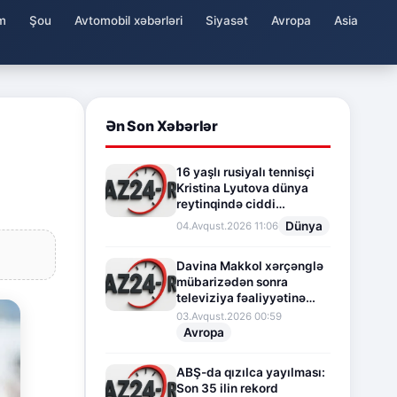
m
Şou
Avtomobil xəbərləri
Siyasət
Avropa
Asia
Ən Son Xəbərlər
16 yaşlı rusiyalı tennisçi
Kristina Lyutova dünya
reytinqində ciddi
irəliləyişə imza atdı
Dünya
04.Avqust.2026 11:06
Davina Makkol xərçənglə
mübarizədən sonra
televiziya fəaliyyətinə
fasilə verir
03.Avqust.2026 00:59
Avropa
ABŞ-da qızılca yayılması:
Son 35 ilin rekord