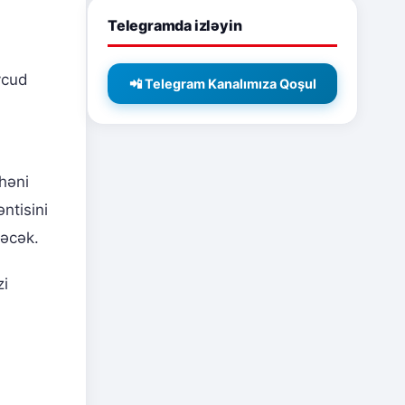
Telegramda izləyin
vcud
📲 Telegram Kanalımıza Qoşul
həni
ntisini
ləcək.
zi