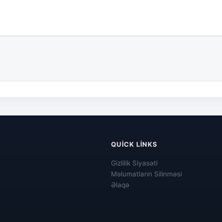
QUICK LINKS
Gizlilik Siyasəti
Məlumatların Silinməsi
Əlaqə