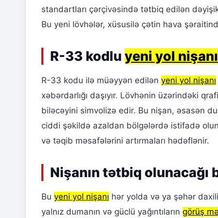
standartları çərçivəsində tətbiq edilən dəyişik
Bu yeni lövhələr, xüsusilə çətin hava şəraitin
R-33 kodlu
yeni yol nişanı
R-33 kodu ilə müəyyən edilən
yeni yol nişanı
xəbərdarlığı daşıyır. Lövhənin üzərindəki qrafi
biləcəyini simvolizə edir. Bu nişan, əsasən du
ciddi şəkildə azaldan bölgələrdə istifadə olu
və təqib məsafələrini artırmaları hədəflənir.
Nişanın tətbiq olunacağı 
Bu
yeni yol nişanı
hər yolda və ya şəhər daxil
yalnız dumanın və güclü yağıntıların
görüş mə