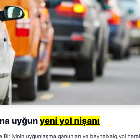
rına uyğun
yeni yol nişanı
 Birliyinin uyğunlaşma qanunları və beynəlxalq yol hərə