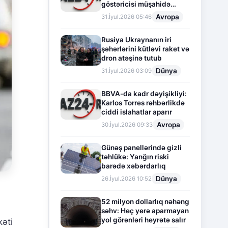
göstəricisi müşahidə
olunur
Avropa
31.İyul.2026 05:46
Rusiya Ukraynanın iri
şəhərlərini kütləvi raket və
dron atəşinə tutub
Dünya
31.İyul.2026 03:09
BBVA-da kadr dəyişikliyi:
Karlos Torres rəhbərlikdə
ciddi islahatlar aparır
Avropa
30.İyul.2026 09:33
Günəş panellərində gizli
təhlükə: Yanğın riski
barədə xəbərdarlıq
Dünya
26.İyul.2026 10:52
52 milyon dollarlıq nəhəng
səhv: Heç yerə aparmayan
yol görənləri heyrətə salır
kəti