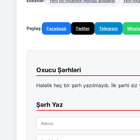
Etiketlər:
Yeni yol nişanının mənası açıqlandı
Yeni niş
Paylaş:
Facebook
Twitter
Telegram
What
Oxucu Şərhləri
Hələlik heç bir şərh yazılmayıb. İlk şərhi siz 
Şərh Yaz