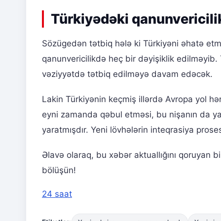
Türkiyədəki qanunvericili
Sözügedən tətbiq hələ ki Türkiyəni əhatə et
qanunvericilikdə heç bir dəyişiklik edilməyib.
vəziyyətdə tətbiq edilməyə davam edəcək.
Lakin Türkiyənin keçmiş illərdə Avropa yol h
eyni zamanda qəbul etməsi, bu nişanın da yaxı
yaratmışdır. Yeni lövhələrin inteqrasiya prose
Əlavə olaraq, bu xəbər aktuallığını qoruyan b
bölüşün!
24 saat