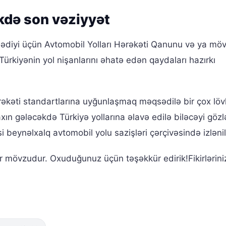
kdə son vəziyyət
mədiyi üçün Avtomobil Yolları Hərəkəti Qanunu və ya mö
 Türkiyənin yol nişanlarını əhatə edən qaydaları hazırkı
ərəkəti standartlarına uyğunlaşmaq məqsədilə bir çox löv
n gələcəkdə Türkiyə yollarına əlavə edilə biləcəyi gözlə
si beynəlxalq avtomobil yolu sazişləri çərçivəsində izləni
ir mövzudur. Oxuduğunuz üçün təşəkkür edirik!Fikirlərini