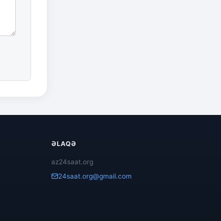
ƏLAQƏ
az24saat.org
24saat.org@gmail.com