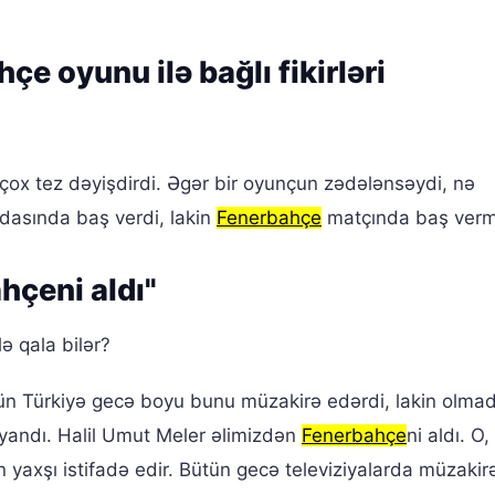
çe oyunu ilə bağlı fikirləri
ox tez dəyişdirdi. Əgər bir oyunçun zədələnsəydi, nə
dasında baş verdi, lakin
Fenerbahçe
matçında baş verm
hçeni aldı"
ə qala bilər?
Bütün Türkiyə gecə boyu bunu müzakirə edərdi, lakin olmad
yandı. Halil Umut Meler əlimizdən
Fenerbahçe
ni aldı. O,
yaxşı istifadə edir. Bütün gecə televiziyalarda müzakirə