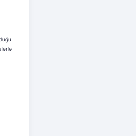
lduğu
lərlə