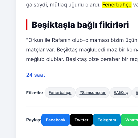
gəlsəydi, mütləq uğurlu olardı.
Fenerbahçe
və
Beşiktaşla bağlı fikirləri
"Orkun ilə Rafanın olub-olmaması bizim üçün 
matçlar var. Beşiktaş məğlubedilməz bir kom
məğlub olublar. Beşiktaş bizə bərabər bir rəqi
24 saat
Etiketlər:
Fenerbahçe
#Samsunspor
#AliKoç
#
Paylaş:
Facebook
Twitter
Telegram
What