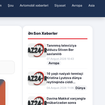
m
Şou
Avtomobil xəbərləri
Siyasət
Avropa
Asia
Ən Son Xəbərlər
Tanınmış televiziya
ulduzu Stiven Ber
saxlanılıb
07.Avqust.2026 10:43
Avropa
16 yaşlı rusiyalı tennisçi
Kristina Lyutova dünya
reytinqində ciddi
irəliləyişə imza atdı
Dünya
04.Avqust.2026 11:06
Davina Makkol xərçənglə
mübarizədən sonra