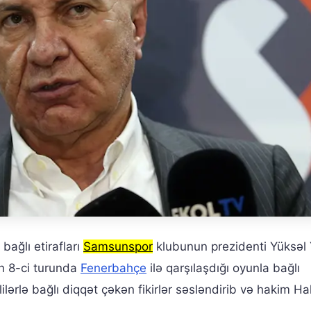
bağlı etirafları
Samsunspor
klubunun prezidenti Yüksəl Y
ın 8-ci turunda
Fenerbahçe
ilə qarşılaşdığı oyunla bağlı
lilərlə bağlı diqqət çəkən fikirlər səsləndirib və hakim Ha