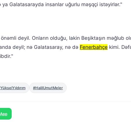
 ya Galatasarayda insanlar uğurlu məşqçi istəyirlər."
önəmli deyil. Onların olduğu, lakin Beşiktaşın məğlub o
anda deyil; nə Galatasaray, nə də
Fenerbahçe
kimi. Dəfə
bdir."
YükselYıldırım
#HalilUmutMeler
sApp