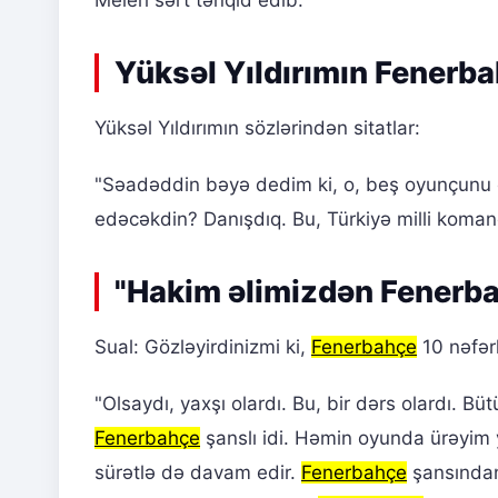
Meleri sərt tənqid edib.
Yüksəl Yıldırımın Fenerbah
Yüksəl Yıldırımın sözlərindən sitatlar:
"Səadəddin bəyə dedim ki, o, beş oyunçunu ç
edəcəkdin? Danışdıq. Bu, Türkiyə milli koman
"Hakim əlimizdən Fenerba
Sual: Gözləyirdinizmi ki,
Fenerbahçe
10 nəfərl
"Olsaydı, yaxşı olardı. Bu, bir dərs olardı. 
Fenerbahçe
şanslı idi. Həmin oyunda ürəyim 
sürətlə də davam edir.
Fenerbahçe
şansından 