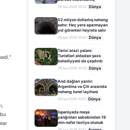
Dünya
26.İyul.2026 10:52
52 milyon dollarlıq nəhəng
səhv: Heç yerə aparmayan
yol görənləri heyrətə salır
Dünya
26.İyul.2026 10:52
Tarixi ərazi yalanı:
Turistləri aldadan şəxs
ədi."
bələdiyyəni də çaşdırdı
Dünya
26.İyul.2026 10:52
And dağları yarılır:
Argentina və Çili arasında
nəhəng tunel layihəsi
Dünya
26.İyul.2026 10:51
ı,
İspaniyada meşə
 bu
yanğınları səbəbindən 19
min nəfər təxliyə olunub
lər
Avropa
26.İyul.2026 10:51