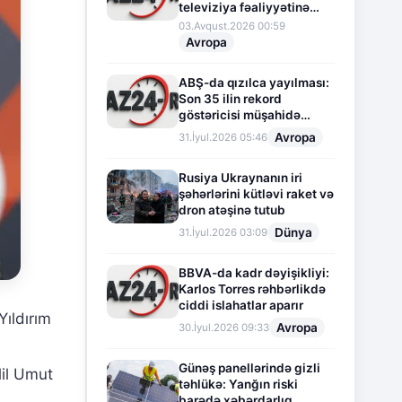
televiziya fəaliyyətinə
fasilə verir
03.Avqust.2026 00:59
Avropa
ABŞ-da qızılca yayılması:
Son 35 ilin rekord
göstəricisi müşahidə
olunur
Avropa
31.İyul.2026 05:46
Rusiya Ukraynanın iri
şəhərlərini kütləvi raket və
dron atəşinə tutub
Dünya
31.İyul.2026 03:09
BBVA-da kadr dəyişikliyi:
Karlos Torres rəhbərlikdə
ciddi islahatlar aparır
ıldırım
Avropa
30.İyul.2026 09:33
Günəş panellərində gizli
lil Umut
təhlükə: Yanğın riski
barədə xəbərdarlıq