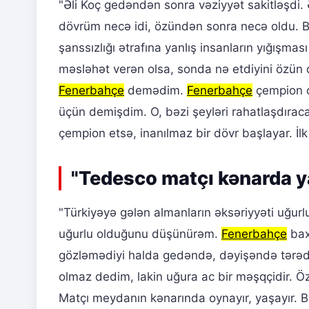
"Əli Koç gedəndən sonra vəziyyət sakitləşdi. 
dövrüm necə idi, özündən sonra necə oldu. Bura
şanssızlığı ətrafına yanlış insanların yığışma
məsləhət verən olsa, sonda nə etdiyini özün 
Fenerbahçe
demədim.
Fenerbahçe
çempion o
üçün demişdim. O, bəzi şeyləri rahatlaşdırac
çempion etsə, inanılmaz bir dövr başlayar. İlk 
"Tedesco matçı kənarda y
"Türkiyəyə gələn almanların əksəriyyəti uğur
uğurlu olduğunu düşünürəm.
Fenerbahçe
bax
gözləmədiyi halda gedəndə, dəyişəndə tərədd
olmaz dedim, lakin uğura ac bir məşqçidir. Öz
Matçı meydanın kənarında oynayır, yaşayır. B