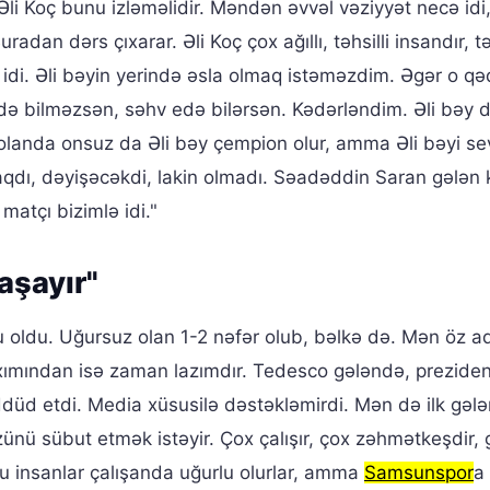
Əli Koç bunu izləməlidir. Məndən əvvəl vəziyyət necə id
dan dərs çıxarar. Əli Koç çox ağıllı, təhsilli insandır, t
sı idi. Əli bəyin yerində əsla olmaq istəməzdim. Əgər o qə
də bilməzsən, səhv edə bilərsən. Kədərləndim. Əli bəy 
landa onsuz da Əli bəy çempion olur, amma Əli bəyi se
aqdı, dəyişəcəkdi, lakin olmadı. Səadəddin Saran gələn 
matçı bizimlə idi."
aşayır"
lu oldu. Uğursuz olan 1-2 nəfər olub, bəlkə də. Mən öz 
ımından isə zaman lazımdır. Tedesco gələndə, preziden
üd etdi. Media xüsusilə dəstəkləmirdi. Mən də ilk gəl
ünü sübut etmək istəyir. Çox çalışır, çox zəhmətkeşdir, 
u insanlar çalışanda uğurlu olurlar, amma
Samsunspor
a