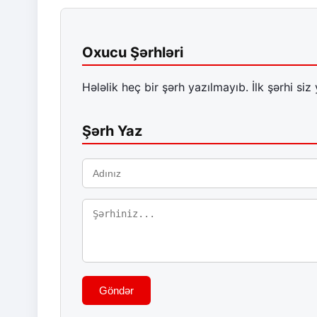
Oxucu Şərhləri
Hələlik heç bir şərh yazılmayıb. İlk şərhi siz 
Şərh Yaz
Göndər