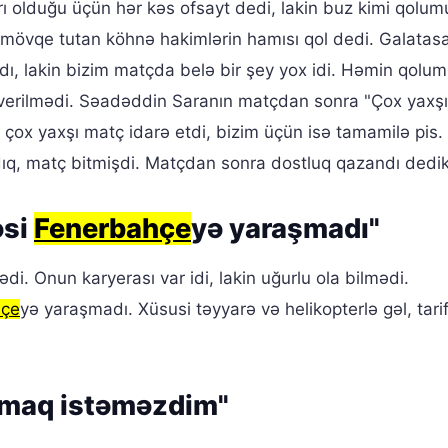
ı olduğu üçün hər kəs ofsayt dedi, lakin buz kimi qolum
l mövqe tutan köhnə hakimlərin hamısı qol dedi. Galatas
dı, lakin bizim matçda belə bir şey yox idi. Həmin qolu
i verilmədi. Səadəddin Saranın matçdan sonra "Çox yaxş
çox yaxşı matç idarə etdi, bizim üçün isə tamamilə pis.
, matç bitmişdi. Matçdan sonra dostluq qazandı dedik
əsi
Fenerbahçe
yə yaraşmadı"
. Onun karyerası var idi, lakin uğurlu ola bilmədi.
hçe
yə yaraşmadı. Xüsusi təyyarə və helikopterlə gəl, tarif
lmaq istəməzdim"