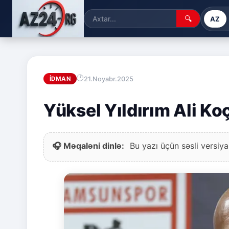
🔍
AZ
21.Noyabr.2025
İDMAN
Yüksel Yıldırım Ali Ko
🎧 Məqaləni dinlə:
Bu yazı üçün səsli versiya