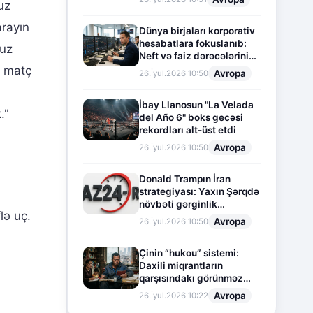
uz
arayın
Dünya birjaları korporativ
hesabatlara fokuslanıb:
muz
Neft və faiz dərəcələrinin
təsiri altında cari vəziyyət
ı matç
Avropa
26.İyul.2026 10:50
İbay Llanosun "La Velada
."
del Año 6" boks gecəsi
rekordları alt-üst etdi
Avropa
26.İyul.2026 10:50
Donald Trampın İran
strategiyası: Yaxın Şərqdə
növbəti gərginlik
lə uç.
mərhələsi
Avropa
26.İyul.2026 10:50
Çinin “hukou” sistemi:
Daxili miqrantların
qarşısındakı görünməz
sədd
Avropa
26.İyul.2026 10:22