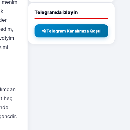
i, mənim
ək
Telegramda izləyin
dər
dedim,
📲 Telegram Kanalımıza Qoşul
vdiyim
kimi
adımdan
t heç
əndə
gəncdir.