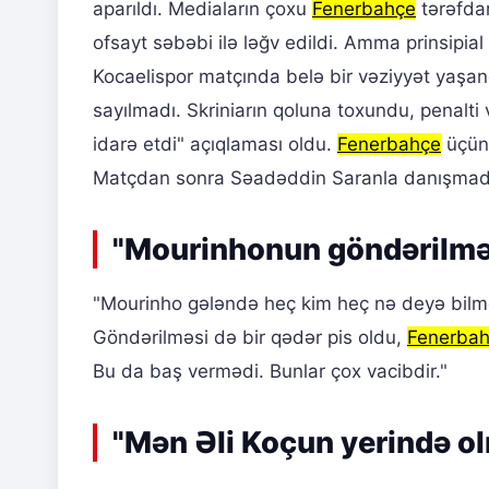
aparıldı. Mediaların çoxu
Fenerbahçe
tərəfdar
ofsayt səbəbi ilə ləğv edildi. Amma prinsipia
Kocaelispor matçında belə bir vəziyyət yaşan
sayılmadı. Skriniarın qoluna toxundu, penalt
idarə etdi" açıqlaması oldu.
Fenerbahçe
üçün 
Matçdan sonra Səadəddin Saranla danışmadıq
"Mourinhonun göndərilm
"Mourinho gələndə heç kim heç nə deyə bilmədi
Göndərilməsi də bir qədər pis oldu,
Fenerba
Bu da baş vermədi. Bunlar çox vacibdir."
"Mən Əli Koçun yerində o