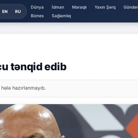
Dünya
İdman
Maraqlı
Yaxın Şərq
Gündə
EN
RU
Biznes
Sağlamlıq
çu tənqid edib
 hələ hazırlanmayıb.