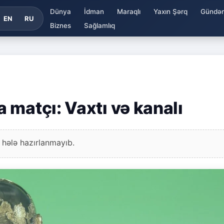
Dünya
İdman
Maraqlı
Yaxın Şərq
Gündə
EN
RU
Biznes
Sağlamlıq
 matçı: Vaxtı və kanalı
 hələ hazırlanmayıb.