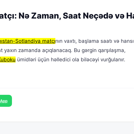
tçı: Nə Zaman, Saat Neçədə və H
ıstan-Şotlandiya matçı
nın vaxtı, başlama saatı və hansı
t yaxın zamanda açıqlanacaq. Bu gərgin qarşılaşma,
Kuboku
ümidləri üçün həlledici ola biləcəyi vurğulanır.
sApp