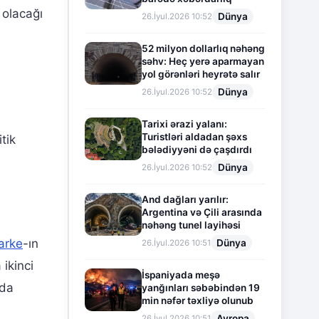
olacağı
Dünya
26.İyul.2026 10:52
52 milyon dollarlıq nəhəng
səhv: Heç yerə aparmayan
yol görənləri heyrətə salır
Dünya
26.İyul.2026 10:52
Tarixi ərazi yalanı:
Turistləri aldadan şəxs
tik
bələdiyyəni də çaşdırdı
Dünya
26.İyul.2026 10:52
And dağları yarılır:
Argentina və Çili arasında
nəhəng tunel layihəsi
arke
-ın
Dünya
26.İyul.2026 10:51
ikinci
İspaniyada meşə
 da
yanğınları səbəbindən 19
min nəfər təxliyə olunub
Avropa
26.İyul.2026 10:51