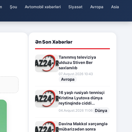
m
Şou
Avtomobil xəbərləri
Siyasət
Avropa
Asia
Ən Son Xəbərlər
Tanınmış televiziya
ulduzu Stiven Ber
saxlanılıb
07.Avqust.2026 10:43
Avropa
16 yaşlı rusiyalı tennisçi
Kristina Lyutova dünya
reytinqində ciddi
irəliləyişə imza atdı
Dünya
04.Avqust.2026 11:06
Davina Makkol xərçənglə
mübarizədən sonra