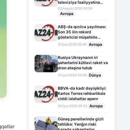
televiziya fəaliyyətinə
fasilə verir
03.Avqust.2026 00:59
Avropa
ABŞ-da qızılca yayılması:
Son 35 ilin rekord
göstəricisi müşahidə
olunur
Avropa
31.İyul.2026 05:46
Rusiya Ukraynanın iri
şəhərlərini kütləvi raket və
dron atəşinə tutub
Dünya
31.İyul.2026 03:09
BBVA-da kadr dəyişikliyi:
Karlos Torres rəhbərlikdə
ciddi islahatlar aparır
Avropa
30.İyul.2026 09:33
Günəş panellərində gizli
təhlükə: Yanğın riski
qətlər
barədə xəbərdarlıq