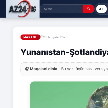
🔍
AZ
15.Noyabr.2025
MARAQLI
Yunanıstan-Şotlandiya
🎧 Məqaləni dinlə:
Bu yazı üçün səsli versiya