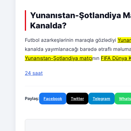
Yunanıstan-Şotlandiya Ma
Kanalda?
Futbol azarkeşlərinin maraqla gözlədiyi
Yunan
kanalda yayımlanacağı barədə ətraflı məluma
Yunanıstan-Şotlandiya matçı
nın
FIFA Dünya 
24 saat
Paylaş:
Facebook
Twitter
Telegram
What