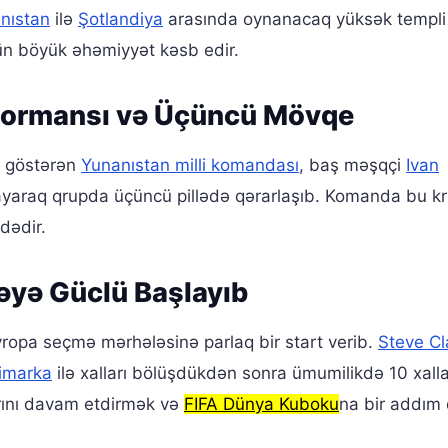
nıstan
ilə
Şotlandiya
arasında oynanacaq yüksək templi 
ün böyük əhəmiyyət kəsb edir.
rformansı və Üçüncü Mövqe
r göstərən
Yunanıstan milli komandası
, baş məşqçi
Ivan
playaraq qrupda üçüncü pillədə qərarlaşıb. Komanda bu kri
dədir.
əyə Güclü Başlayıb
ropa seçmə mərhələsinə parlaq bir start verib.
Steve Cl
imarka
ilə xalları bölüşdükdən sonra ümumilikdə 10 xalla 
rını davam etdirmək və
FIFA Dünya Kuboku
na bir addım