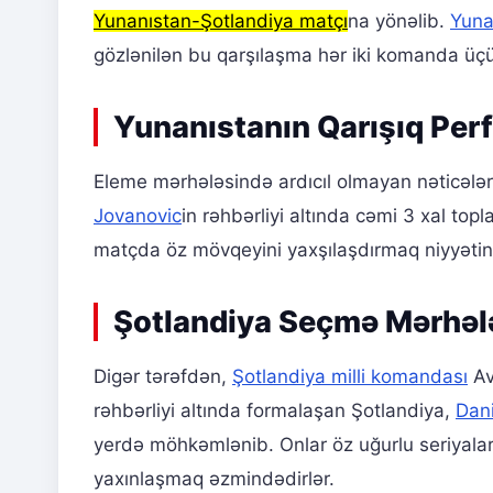
Yunanıstan-Şotlandiya matçı
na yönəlib.
Yuna
gözlənilən bu qarşılaşma hər iki komanda üç
Yunanıstanın Qarışıq Pe
Eleme mərhələsində ardıcıl olmayan nəticələ
Jovanovic
in rəhbərliyi altında cəmi 3 xal to
matçda öz mövqeyini yaxşılaşdırmaq niyyətin
Şotlandiya Seçmə Mərhəl
Digər tərəfdən,
Şotlandiya milli komandası
Av
rəhbərliyi altında formalaşan Şotlandiya,
Dan
yerdə möhkəmlənib. Onlar öz uğurlu seriyala
yaxınlaşmaq əzmindədirlər.