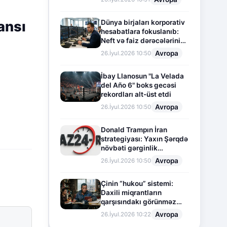
ansı
Dünya birjaları korporativ
hesabatlara fokuslanıb:
Neft və faiz dərəcələrinin
təsiri altında cari vəziyyət
Avropa
26.İyul.2026 10:50
İbay Llanosun "La Velada
del Año 6" boks gecəsi
rekordları alt-üst etdi
Avropa
26.İyul.2026 10:50
Donald Trampın İran
strategiyası: Yaxın Şərqdə
növbəti gərginlik
mərhələsi
Avropa
26.İyul.2026 10:50
Çinin “hukou” sistemi:
Daxili miqrantların
qarşısındakı görünməz
sədd
Avropa
26.İyul.2026 10:22