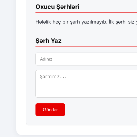
Oxucu Şərhləri
Hələlik heç bir şərh yazılmayıb. İlk şərhi siz 
Şərh Yaz
Göndər