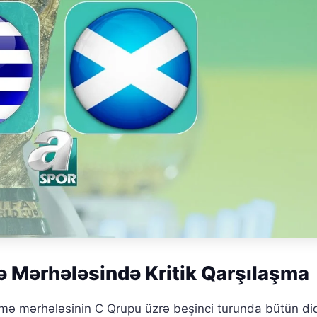
 Mərhələsində Kritik Qarşılaşma
ə mərhələsinin C Qrupu üzrə beşinci turunda bütün diq