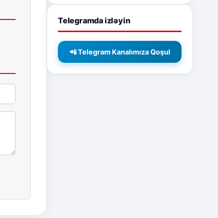
Telegramda izləyin
📲 Telegram Kanalımıza Qoşul