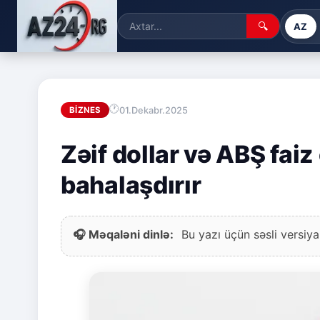
🔍
AZ
01.Dekabr.2025
BIZNES
Zəif dollar və ABŞ faiz 
bahalaşdırır
🎧 Məqaləni dinlə:
Bu yazı üçün səsli versiya