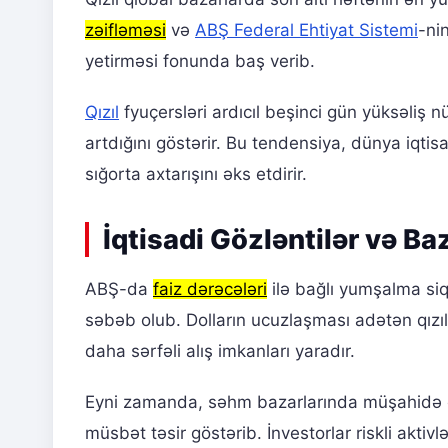
zəifləməsi
və
ABŞ Federal Ehtiyat Sistemi
-ni
yetirməsi fonunda baş verib.
Qızıl
fyuçersləri ardıcıl beşinci gün yüksəliş n
artdığını göstərir. Bu tendensiya, dünya iqti
sığorta axtarışını əks etdirir.
İqtisadi Gözləntilər və Ba
ABŞ-da
faiz dərəcələri
ilə bağlı yumşalma siq
səbəb olub. Dolların ucuzlaşması adətən qızılın
daha sərfəli alış imkanları yaradır.
Eyni zamanda, səhm bazarlarında müşahidə olu
müsbət təsir göstərib. İnvestorlar riskli akt