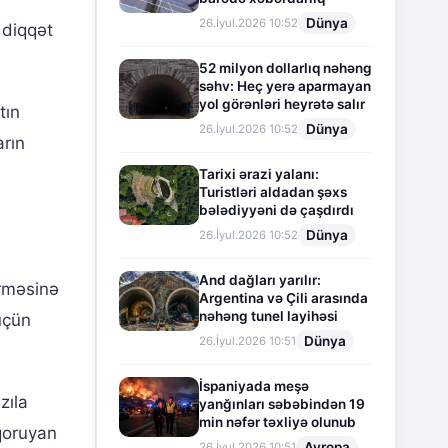
Dünya
26.İyul.2026 10:52
 diqqət
52 milyon dollarlıq nəhəng
səhv: Heç yerə aparmayan
yol görənləri heyrətə salır
tın
Dünya
26.İyul.2026 10:52
arın
Tarixi ərazi yalanı:
Turistləri aldadan şəxs
bələdiyyəni də çaşdırdı
Dünya
26.İyul.2026 10:52
And dağları yarılır:
irməsinə
Argentina və Çili arasında
nəhəng tunel layihəsi
 üçün
Dünya
26.İyul.2026 10:51
İspaniyada meşə
zıla
yanğınları səbəbindən 19
min nəfər təxliyə olunub
 qoruyan
Avropa
26.İyul.2026 10:51