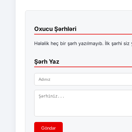
Oxucu Şərhləri
Hələlik heç bir şərh yazılmayıb. İlk şərhi siz 
Şərh Yaz
Göndər