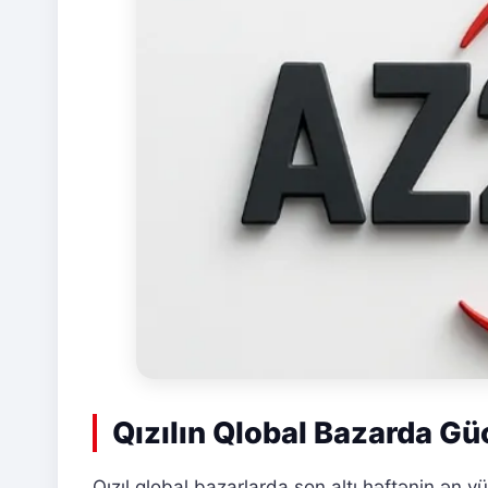
Qızılın Qlobal Bazarda G
Qızıl qlobal bazarlarda son altı həftənin ən y