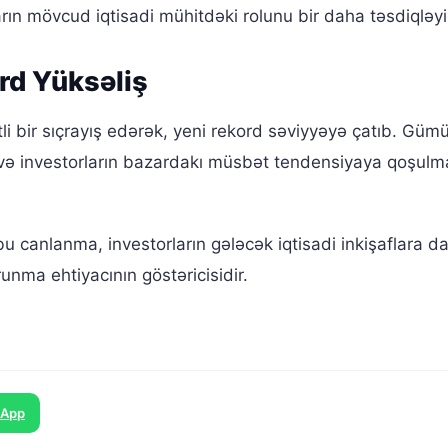
ların mövcud iqtisadi mühitdəki rolunu bir daha təsdiqləyi
rd Yüksəliş
li bir sıçrayış edərək, yeni rekord səviyyəyə çatıb. Gü
 və investorların bazardakı müsbət tendensiyaya qoşulma
canlanma, investorların gələcək iqtisadi inkişaflara da
runma ehtiyacının göstəricisidir.
sApp