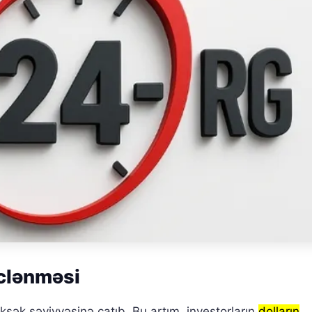
üclənməsi
üksək səviyyəsinə çatıb. Bu artım, investorların
dolların