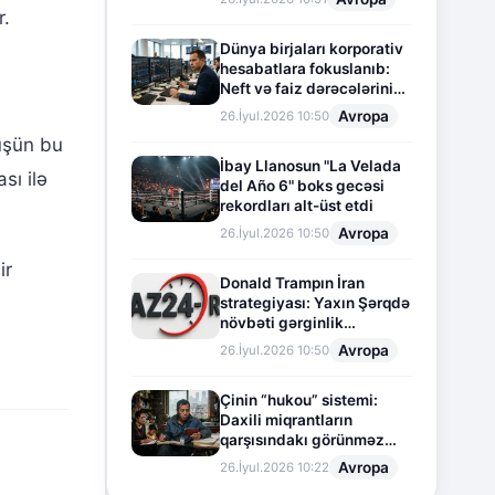
r.
Dünya birjaları korporativ
hesabatlara fokuslanıb:
Neft və faiz dərəcələrinin
təsiri altında cari vəziyyət
Avropa
26.İyul.2026 10:50
müşün bu
İbay Llanosun "La Velada
sı ilə
del Año 6" boks gecəsi
rekordları alt-üst etdi
Avropa
26.İyul.2026 10:50
ir
Donald Trampın İran
strategiyası: Yaxın Şərqdə
növbəti gərginlik
mərhələsi
Avropa
26.İyul.2026 10:50
Çinin “hukou” sistemi:
Daxili miqrantların
qarşısındakı görünməz
sədd
Avropa
26.İyul.2026 10:22