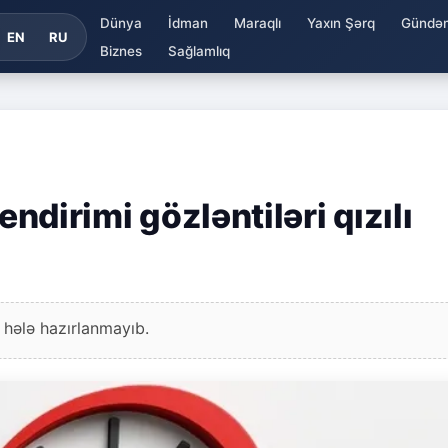
Dünya
İdman
Maraqlı
Yaxın Şərq
Gündə
EN
RU
Biznes
Sağlamlıq
endirimi gözləntiləri qızılı
 hələ hazırlanmayıb.