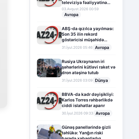
televiziya fəaliyyətinə
fasilə verir
03.Avqust.2026 00:59
Avropa
ABŞ-da qızılca yayılması:
Son 35 ilin rekord
göstəricisi müşahidə
olunur
Avropa
31.İyul.2026 05:46
Rusiya Ukraynanın iri
şəhərlərini kütləvi raket və
dron atəşinə tutub
Dünya
31.İyul.2026 03:09
BBVA-da kadr dəyişikliyi:
Karlos Torres rəhbərlikdə
ciddi islahatlar aparır
Avropa
30.İyul.2026 09:33
Günəş panellərində gizli
təhlükə: Yanğın riski
barədə xəbərdarlıq