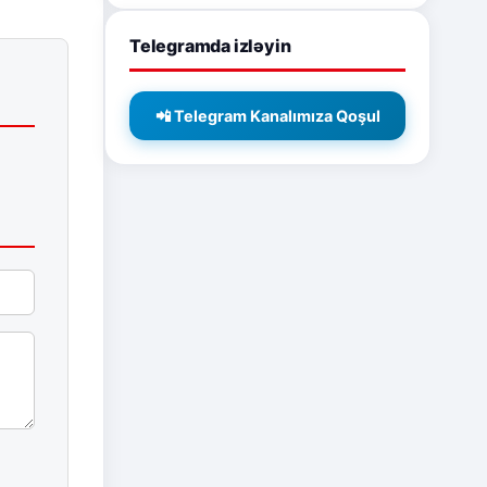
Telegramda izləyin
📲 Telegram Kanalımıza Qoşul