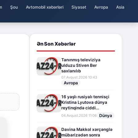
m
Şou
Avtomobil xəbərləri
Siyasət
Avropa
Asia
Ən Son Xəbərlər
Tanınmış televiziya
ulduzu Stiven Ber
saxlanılıb
07.Avqust.2026 10:43
Avropa
16 yaşlı rusiyalı tennisçi
Kristina Lyutova dünya
reytinqində ciddi
irəliləyişə imza atdı
Dünya
04.Avqust.2026 11:06
Davina Makkol xərçənglə
mübarizədən sonra