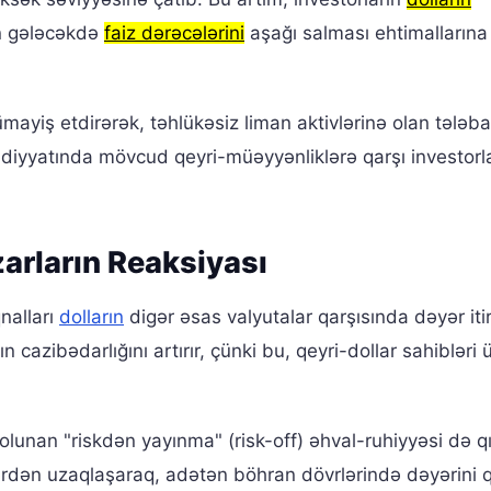
n gələcəkdə
faiz dərəcələrini
aşağı salması ehtimallarına
ümayiş etdirərək, təhlükəsiz liman aktivlərinə olan tələba
sadiyyatında mövcud qeyri-müəyyənliklərə qarşı investorl
zarların Reaksiyası
nalları
dolların
digər əsas valyutalar qarşısında dəyər it
 cazibədarlığını artırır, çünki bu, qeyri-dollar sahibləri
nan "riskdən yayınma" (risk-off) əhval-ruhiyyəsi də qı
ivlərdən uzaqlaşaraq, adətən böhran dövrlərində dəyərini