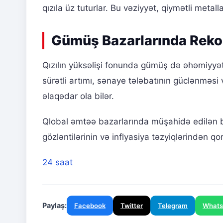
qızıla üz tuturlar. Bu vəziyyət, qiymətli metal
Gümüş Bazarlarında Reko
Qızılın yüksəlişi fonunda gümüş də əhəmiyyət
sürətli artımı, sənaye tələbatının güclənməsi
əlaqədar ola bilər.
Qlobal əmtəə bazarlarında müşahidə edilən bu 
gözləntilərinin və inflyasiya təzyiqlərindən qo
24 saat
Paylaş:
Facebook
Twitter
Telegram
What