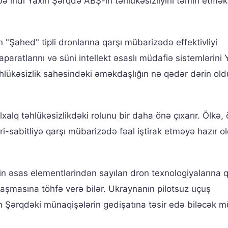
bə indi Yaxın Şərqdə ABŞ-ın təhlükəsizliyini təmin etmək
 "Şahed" tipli dronlarına qarşı mübarizədə effektivliyi
aratlarını və süni intellekt əsaslı müdafiə sistemlərini 
əhlükəsizlik sahəsindəki əməkdaşlığın nə qədər dərin ol
alq təhlükəsizlikdəki rolunu bir daha önə çıxarır. Ölkə, 
i-sabitliyə qarşı mübarizədə fəal iştirak etməyə hazır 
 əsas elementlərindən sayılan dron texnologiyalarına q
laşmasına töhfə verə bilər. Ukraynanın pilotsuz uçuş
xın Şərqdəki münaqişələrin gedişatına təsir edə biləcək