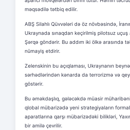
aparıcı mövqelərdən birini tutur. Həmin təcrü
məqsədilə tətbiq edilir.
ABŞ Silahlı Qüvvələri də öz növbəsində, İranın
Ukraynada sınaqdan keçirilmiş pilotsuz uçuş ap
Şərqə göndərir. Bu addım iki ölkə arasında t
nümayiş etdirir.
Zelenskinin bu açıqlaması, Ukraynanın beynəlx
sərhədlərindən kənarda da terrorizmə və qeyr
göstərir.
Bu əməkdaşlıq, gələcəkdə müasir müharibənin
qlobal mübarizədə yeni strategiyaların forma
aparatlarına qarşı mübarizədəki bilikləri, Ya
bir amilə çevrilir.