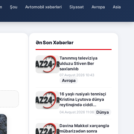
m
Şou
Avtomobil xəbərləri
Siyasət
Avropa
Asia
Ən Son Xəbərlər
Tanınmış televiziya
ulduzu Stiven Ber
saxlanılıb
07.Avqust.2026 10:43
Avropa
16 yaşlı rusiyalı tennisçi
Kristina Lyutova dünya
reytinqində ciddi
irəliləyişə imza atdı
Dünya
04.Avqust.2026 11:06
Davina Makkol xərçənglə
mübarizədən sonra