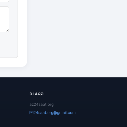
ƏLAQƏ
az24saat.org
24saat.org@gmail.com