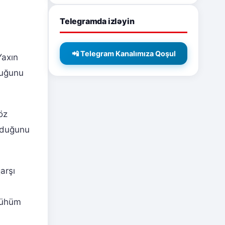
Telegramda izləyin
📲 Telegram Kanalımıza Qoşul
Yaxın
duğunu
öz
olduğunu
arşı
 mühüm