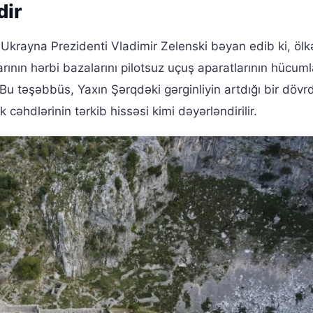
dir
Ukrayna Prezidenti Vladimir Zelenski bəyan edib ki, ölk
rının hərbi bazalarını pilotsuz uçuş aparatlarının hücum
u təşəbbüs, Yaxın Şərqdəki gərginliyin artdığı bir döv
 cəhdlərinin tərkib hissəsi kimi dəyərləndirilir.