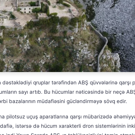
n dəstəklədiyi qruplar tərəfindən ABŞ qüvvələrinə qarşı p
cumların sayı artıb. Bu hücumlar nəticəsində bir neçə AB
ərbi bazalarının müdafiəsini gücləndirməyə sövq edir.
a pilotsuz uçuş aparatlarına qarşı mübarizədə əhəmiyyə
afiə, istərsə də hücum xarakterli dron sistemlərinin ink