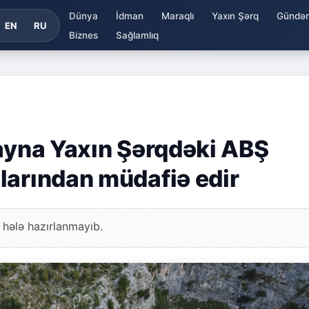
Dünya
İdman
Maraqlı
Yaxın Şərq
Gündə
EN
RU
Biznes
Sağlamlıq
rayna Yaxın Şərqdəki ABŞ
larından müdafiə edir
 hələ hazırlanmayıb.