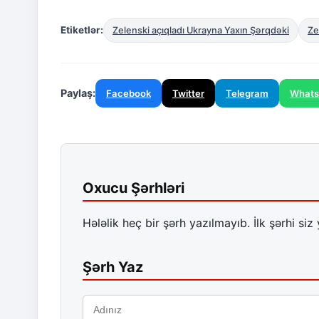
Etiketlər:
Zelenski açıqladı Ukrayna Yaxın Şərqdəki
Ze
Paylaş:
Facebook
Twitter
Telegram
What
Oxucu Şərhləri
Hələlik heç bir şərh yazılmayıb. İlk şərhi siz 
Şərh Yaz