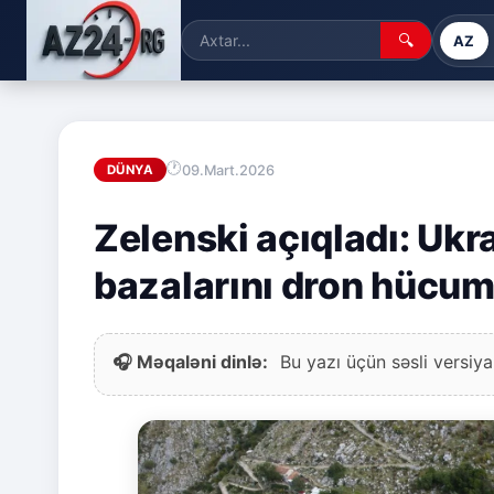
🔍
AZ
09.Mart.2026
DÜNYA
Zelenski açıqladı: Uk
bazalarını dron hücum
🎧 Məqaləni dinlə:
Bu yazı üçün səsli versiya