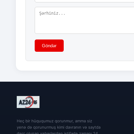
Göndər
Heç bir hüququmuz qorunmur, amma siz
yenə də qorunurmuş kimi davranın və saytda
dərc olunan xəbərlərdən istifadə zamanı 24