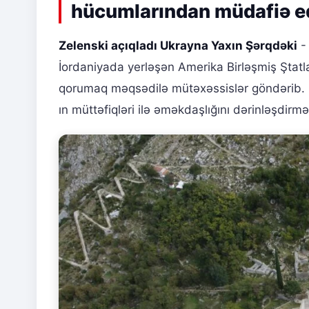
hücumlarından müdafiə e
Zelenski açıqladı Ukrayna Yaxın Şərqdəki
- 
İordaniyada yerləşən Amerika Birləşmiş Ştatla
qorumaq məqsədilə mütəxəssislər göndərib. B
ın müttəfiqləri ilə əməkdaşlığını dərinləşdirmək