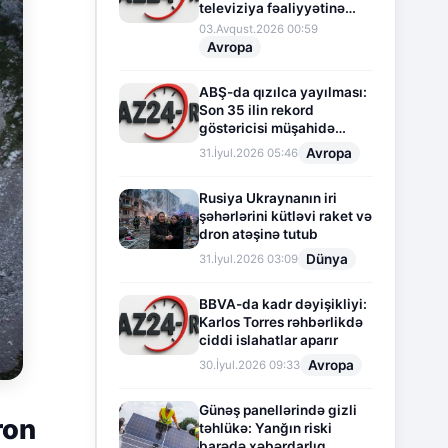
televiziya fəaliyyətinə
fasilə verir
03.Avqust.2026 00:59
Avropa
ABŞ-da qızılca yayılması:
Son 35 ilin rekord
göstəricisi müşahidə
olunur
Avropa
31.İyul.2026 05:46
Rusiya Ukraynanın iri
şəhərlərini kütləvi raket və
dron atəşinə tutub
Dünya
31.İyul.2026 03:09
BBVA-da kadr dəyişikliyi:
Karlos Torres rəhbərlikdə
ciddi islahatlar aparır
Avropa
30.İyul.2026 09:33
Günəş panellərində gizli
ron
təhlükə: Yanğın riski
barədə xəbərdarlıq