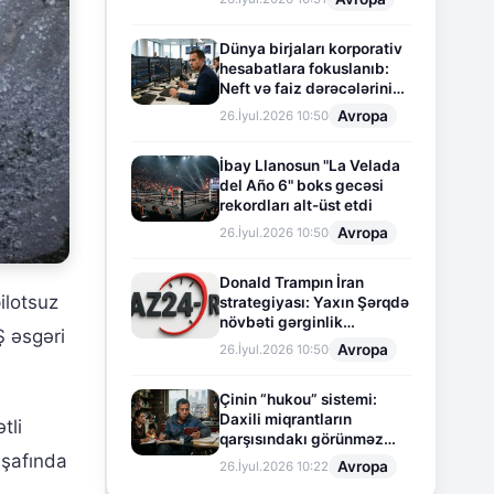
Dünya birjaları korporativ
hesabatlara fokuslanıb:
Neft və faiz dərəcələrinin
təsiri altında cari vəziyyət
Avropa
26.İyul.2026 10:50
İbay Llanosun "La Velada
del Año 6" boks gecəsi
rekordları alt-üst etdi
Avropa
26.İyul.2026 10:50
Donald Trampın İran
ilotsuz
strategiyası: Yaxın Şərqdə
növbəti gərginlik
Ş əsgəri
mərhələsi
Avropa
26.İyul.2026 10:50
Çinin “hukou” sistemi:
Daxili miqrantların
tli
qarşısındakı görünməz
işafında
sədd
Avropa
26.İyul.2026 10:22