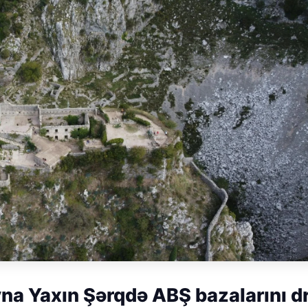
yna Yaxın Şərqdə ABŞ bazalarını d