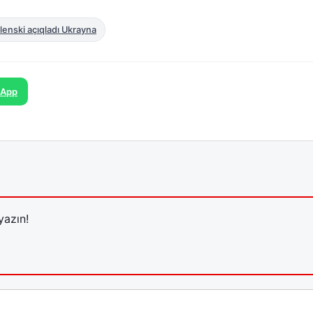
lenski açıqladı Ukrayna
sApp
yazın!