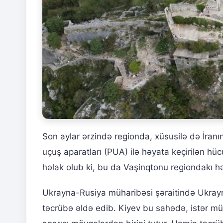
Son aylar ərzində regionda, xüsusilə də İranı
uçuş aparatları (PUA) ilə həyata keçirilən hü
həlak olub ki, bu da Vaşinqtonu regiondakı h
Ukrayna-Rusiya müharibəsi şəraitində Ukrayn
təcrübə əldə edib. Kiyev bu sahədə, istər müd