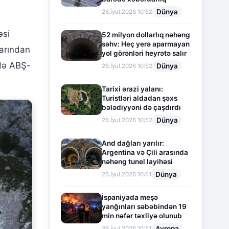
Dünya
26.İyul.2026 10:52
əsi
52 milyon dollarlıq nəhəng
səhv: Heç yerə aparmayan
larından
yol görənləri heyrətə salır
rdə ABŞ-
Dünya
26.İyul.2026 10:52
Tarixi ərazi yalanı:
Turistləri aldadan şəxs
bələdiyyəni də çaşdırdı
Dünya
26.İyul.2026 10:52
And dağları yarılır:
Argentina və Çili arasında
nəhəng tunel layihəsi
Dünya
26.İyul.2026 10:51
İspaniyada meşə
yanğınları səbəbindən 19
min nəfər təxliyə olunub
Avropa
26.İyul.2026 10:51