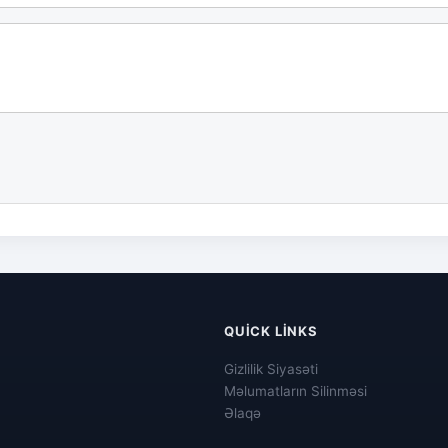
QUICK LINKS
Gizlilik Siyasəti
Məlumatların Silinməsi
Əlaqə