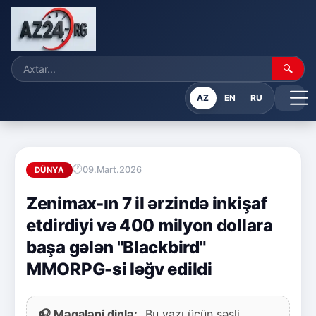
🔍
AZ
EN
RU
09.Mart.2026
DÜNYA
Zenimax-ın 7 il ərzində inkişaf
etdirdiyi və 400 milyon dollara
başa gələn "Blackbird"
MMORPG-si ləğv edildi
🎧 Məqaləni dinlə:
Bu yazı üçün səsli