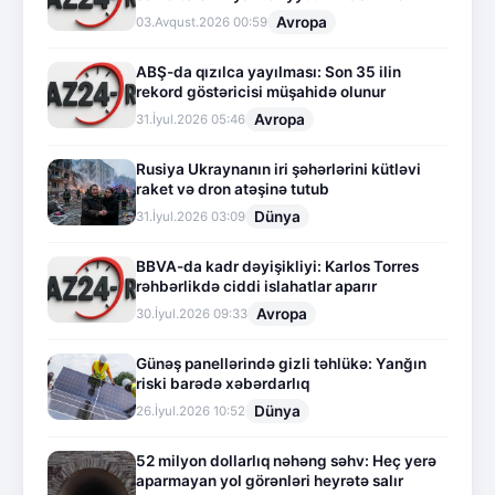
Avropa
03.Avqust.2026 00:59
ABŞ-da qızılca yayılması: Son 35 ilin
rekord göstəricisi müşahidə olunur
Avropa
31.İyul.2026 05:46
Rusiya Ukraynanın iri şəhərlərini kütləvi
raket və dron atəşinə tutub
Dünya
31.İyul.2026 03:09
BBVA-da kadr dəyişikliyi: Karlos Torres
rəhbərlikdə ciddi islahatlar aparır
Avropa
30.İyul.2026 09:33
Günəş panellərində gizli təhlükə: Yanğın
riski barədə xəbərdarlıq
Dünya
26.İyul.2026 10:52
52 milyon dollarlıq nəhəng səhv: Heç yerə
aparmayan yol görənləri heyrətə salır