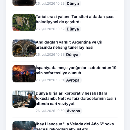
Dünya
26.İyul.2026 10:52
Tarixi ərazi yalanı: Turistləri aldadan şəxs
bələdiyyəni də çaşdırdı
Dünya
26.İyul.2026 10:52
And dağları yarılır: Argentina və Çili
arasında nəhəng tunel layihəsi
Dünya
26.İyul.2026 10:51
İspaniyada meşə yanğınları səbəbindən 19
min nəfər təxliyə olunub
Avropa
26.İyul.2026 10:51
Dünya birjaları korporativ hesabatlara
fokuslanıb: Neft və faiz dərəcələrinin təsiri
altında cari vəziyyət
Avropa
26.İyul.2026 10:50
İbay Llanosun "La Velada del Año 6" boks
gecəsi rekordları alt-üst etdi