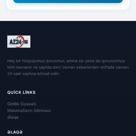
Heç bir hüququmuz qorunmur, amma siz yenə də qorunurmuş
kimi davranın və saytda dərc olunan xəbərlərdən istifadə zamanı
24 saat saytına istinad edin.
QUICK LINKS
Gizlilik Siyasəti
Məlumatların Silinməsi
Əlaqə
ƏLAQƏ