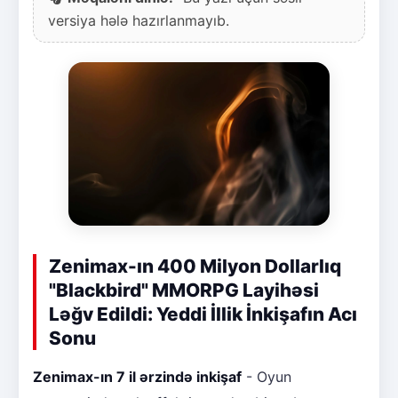
versiya hələ hazırlanmayıb.
Zenimax-ın 400 Milyon Dollarlıq
"Blackbird" MMORPG Layihəsi
Ləğv Edildi: Yeddi İllik İnkişafın Acı
Sonu
Zenimax-ın 7 il ərzində inkişaf
- Oyun