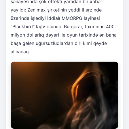
sənayesində şok effekti yaradan bir xəbər
yayıldı: Zenimax şirkətinin yeddi il ərzində
üzərində işlədiyi iddialı MMORPG layihəsi
"Blackbird" ləğv olunub. Bu qərar, təxminən 400
milyon dollarlıq dəyəri ilə oyun tarixində ən baha
başa gələn uğursuzluqlardan biri kimi qeydə
alınacaq.