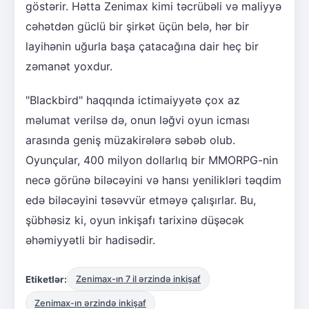
göstərir. Hətta Zenimax kimi təcrübəli və maliyyə
cəhətdən güclü bir şirkət üçün belə, hər bir
layihənin uğurla başa çatacağına dair heç bir
zəmanət yoxdur.
"Blackbird" haqqında ictimaiyyətə çox az
məlumat verilsə də, onun ləğvi oyun icması
arasında geniş müzakirələrə səbəb olub.
Oyunçular, 400 milyon dollarlıq bir MMORPG-nin
necə görünə biləcəyini və hansı yenilikləri təqdim
edə biləcəyini təsəvvür etməyə çalışırlar. Bu,
şübhəsiz ki, oyun inkişafı tarixinə düşəcək
əhəmiyyətli bir hadisədir.
Etiketlər:
Zenimax-ın 7 il ərzində inkişaf
Zenimax-ın ərzində inkişaf