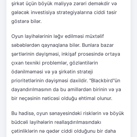
şirkət üçün böyük maliyyə zərəri deməkdir və
gələcək investisiya strategiyalarına ciddi təsir
göstərə bilər.
Oyun layihələrinin ləğv edilməsi müxtəlif
səbəblərdən qaynaqlana bilər. Bunlara bazar
şərtlərinin dəyişməsi, inkişaf prosesində ortaya
çıxan texniki problemlər, gözləntilərin
ödənilməməsi və ya şirkətin strateji
prioritetlərinin dəyişməsi daxildir. "Blackbird"ün
dayandırılmasının da bu amillərdən birinin və ya
bir neçəsinin nəticəsi olduğu ehtimal olunur.
Bu hadisə, oyun sənayesindəki risklərin və böyük
büdcəli layihələrin reallaşdırılmasındakı
çətinliklərin nə qədər ciddi olduğunu bir daha