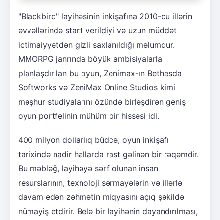
"Blackbird" layihəsinin inkişafına 2010-cu illərin
əvvəllərində start verildiyi və uzun müddət
ictimaiyyətdən gizli saxlanıldığı məlumdur.
MMORPG janrında böyük ambisiyalarla
planlaşdırılan bu oyun, Zenimax-ın Bethesda
Softworks və ZeniMax Online Studios kimi
məşhur studiyalarını özündə birləşdirən geniş
oyun portfelinin mühüm bir hissəsi idi.
400 milyon dollarlıq büdcə, oyun inkişafı
tarixində nadir hallarda rast gəlinən bir rəqəmdir.
Bu məbləğ, layihəyə sərf olunan insan
resurslarının, texnoloji sərmayələrin və illərlə
davam edən zəhmətin miqyasını açıq şəkildə
nümayiş etdirir. Belə bir layihənin dayandırılması,