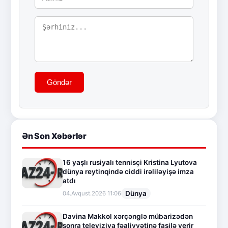
Göndər
Ən Son Xəbərlər
16 yaşlı rusiyalı tennisçi Kristina Lyutova
dünya reytinqində ciddi irəliləyişə imza
atdı
Dünya
04.Avqust.2026 11:06
Davina Makkol xərçənglə mübarizədən
sonra televiziya fəaliyyətinə fasilə verir