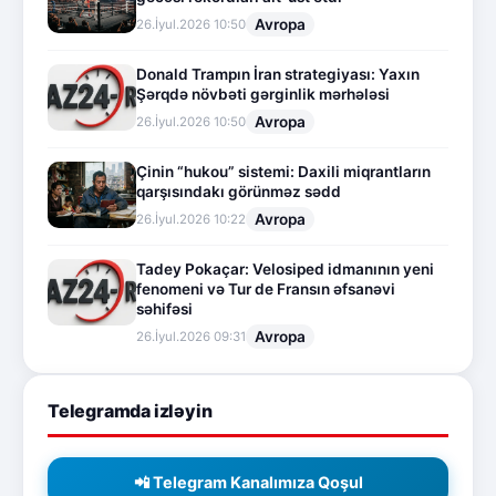
Avropa
26.İyul.2026 10:50
Donald Trampın İran strategiyası: Yaxın
Şərqdə növbəti gərginlik mərhələsi
Avropa
26.İyul.2026 10:50
Çinin “hukou” sistemi: Daxili miqrantların
qarşısındakı görünməz sədd
Avropa
26.İyul.2026 10:22
Tadey Pokaçar: Velosiped idmanının yeni
fenomeni və Tur de Fransın əfsanəvi
səhifəsi
Avropa
26.İyul.2026 09:31
Telegramda izləyin
📲 Telegram Kanalımıza Qoşul