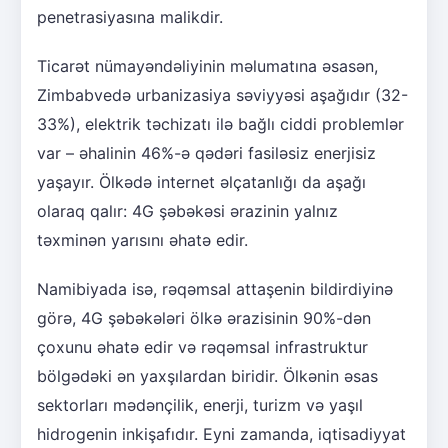
penetrasiyasına malikdir.
Ticarət nümayəndəliyinin məlumatına əsasən,
Zimbabvedə urbanizasiya səviyyəsi aşağıdır (32-
33%), elektrik təchizatı ilə bağlı ciddi problemlər
var – əhalinin 46%-ə qədəri fasiləsiz enerjisiz
yaşayır. Ölkədə internet əlçatanlığı da aşağı
olaraq qalır: 4G şəbəkəsi ərazinin yalnız
təxminən yarısını əhatə edir.
Namibiyada isə, rəqəmsal attaşenin bildirdiyinə
görə, 4G şəbəkələri ölkə ərazisinin 90%-dən
çoxunu əhatə edir və rəqəmsal infrastruktur
bölgədəki ən yaxşılardan biridir. Ölkənin əsas
sektorları mədənçilik, enerji, turizm və yaşıl
hidrogenin inkişafıdır. Eyni zamanda, iqtisadiyyat