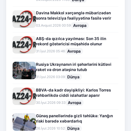
Davina Makkol xərçənglə mübarizədən
sonra televiziya fəaliyyətinə fasilə verir
Avropa
03.Avqust.2026 00:59
ABŞ-da qızılca yayılması: Son 35 ilin
rekord göstəricisi müşahidə olunur
Avropa
31.İyul.2026 05:46
Rusiya Ukraynanın iri şəhərlərini kütləvi
raket və dron atəşinə tutub
Dünya
31.İyul.2026 03:09
BBVA-da kadr dəyişikliyi: Karlos Torres
rəhbərlikdə ciddi islahatlar aparır
Avropa
30.İyul.2026 09:33
Günəş panellərində gizli təhlükə: Yanğın
riski barədə xəbərdarlıq
Dünya
26.İyul.2026 10:52