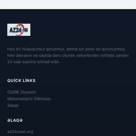
Heç bir hüququmuz qorunmur, amma siz yenə də qorunurmuş
kimi davranın və saytda dərc olunan xəbərlərdən istifadə zamanı
24 saat saytına istinad edin.
QUICK LINKS
Gizlilik Siyasəti
Məlumatların Silinməsi
Əlaqə
ƏLAQƏ
az24saat.org