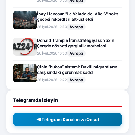
Avropa
26.İyul.2026 10:50
İbay Llanosun "La Velada del Año 6" boks
gecəsi rekordları alt-üst etdi
Avropa
26.İyul.2026 10:50
Donald Trampın İran strategiyası: Yaxın
Şərqdə növbəti gərginlik mərhələsi
Avropa
26.İyul.2026 10:50
Çinin “hukou” sistemi: Daxili miqrantların
qarşısındakı görünməz sədd
Avropa
26.İyul.2026 10:22
Telegramda izləyin
📲 Telegram Kanalımıza Qoşul