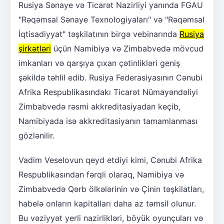
Rusiya Sənaye və Ticarət Nazirliyi yanında FGAU
"Rəqəmsal Sənaye Texnologiyaları" və "Rəqəmsal
İqtisadiyyat" təşkilatının birgə vebinarında
Rusiya
şirkətləri
üçün Namibiya və Zimbabvedə mövcud
imkanları və qarşıya çıxan çətinlikləri geniş
şəkildə təhlil edib. Rusiya Federasiyasının Cənubi
Afrika Respublikasındakı Ticarət Nümayəndəliyi
Zimbabvedə rəsmi akkreditasiyadan keçib,
Namibiyada isə akkreditasiyanın tamamlanması
gözlənilir.
Vadim Veselovun qeyd etdiyi kimi, Cənubi Afrika
Respublikasından fərqli olaraq, Namibiya və
Zimbabvedə Qərb ölkələrinin və Çinin təşkilatları,
habelə onların kapitalları daha az təmsil olunur.
Bu vəziyyət yerli nazirlikləri, böyük oyunçuları və