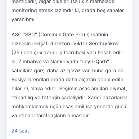
məntiqlidir, digər ölkələri isə ilkin mərhələdə
monitorinq etmək lazımdır ki, orada boş sahələr
yaranıbmı."
ASC "SBC" (CommuniGate Pro) şirkətinin
biznesin inkişafı direktoru Viktor Serebryakov
(25 ildən çox xarici iş təcrübəsi var) hesab edir
ki, Zimbabve və Namibiyada "qeyri-Qərb"
satıcılara qarşı daha az qərəz var, buna görə də
Rusiya brendləri orada daha əlçatan qəbul edilə
bilər. O, əlavə edib: "Seçimin əsas amilləri qiymət,
etibarlılıq və tətbiqin sadəliyidir. Xarici bazarlarda
möhkəmlənmək üçün əsas amil isə yerlərdə güclü
və etibarlı tərəfdaşların olmasıdır."
24 saat