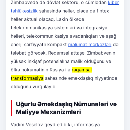
Zimbabvedə də dövlət sektoru, o cümlədən
kiber
təhlükəsizlik
sahəsində həllər, eləcə də fintex
həllər aktual olacaq. Lakin ölkədə
telekommunikasiya sistemləri və inteqrasiya
həlləri, telekommunikasiya avadanlıqları və aşağı
enerji sərfiyyatlı kompakt
məlumat mərkəzləri
də
tələbat görəcək. Rəqəmsal attaşe, Zimbabvenin
yüksək inkişaf potensialına malik olduğunu və
ölkə hökumətinin Rusiya ilə
rəqəmsal
transformasiya
sahəsində əməkdaşlıq niyyətində
olduğunu vurğulayıb.
Uğurlu Əməkdaşlıq Nümunələri və
Maliyyə Mexanizmləri
Vadim Veselov qeyd edib ki, informasiya