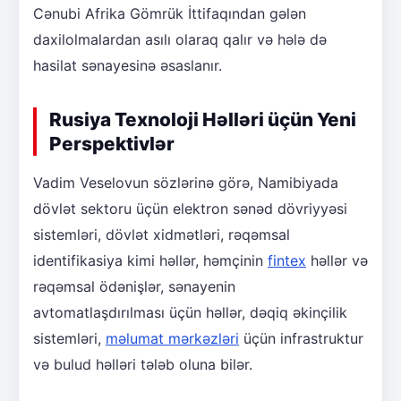
Cənubi Afrika Gömrük İttifaqından gələn
daxilolmalardan asılı olaraq qalır və hələ də
hasilat sənayesinə əsaslanır.
Rusiya Texnoloji Həlləri üçün Yeni
Perspektivlər
Vadim Veselovun sözlərinə görə, Namibiyada
dövlət sektoru üçün elektron sənəd dövriyyəsi
sistemləri, dövlət xidmətləri, rəqəmsal
identifikasiya kimi həllər, həmçinin
fintex
həllər və
rəqəmsal ödənişlər, sənayenin
avtomatlaşdırılması üçün həllər, dəqiq əkinçilik
sistemləri,
məlumat mərkəzləri
üçün infrastruktur
və bulud həlləri tələb oluna bilər.