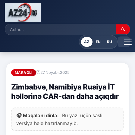
🔍
AZ
EN
RU
27.Noyabr.2025
MARAQLI
Zimbabve, Namibiya Rusiya İT
həllərinə CAR-dan daha açıqdır
🎧 Məqaləni dinlə:
Bu yazı üçün səsli
versiya hələ hazırlanmayıb.