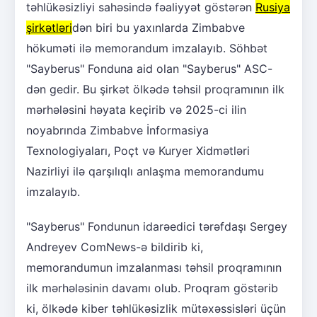
təhlükəsizliyi sahəsində fəaliyyət göstərən
Rusiya
şirkətləri
dən biri bu yaxınlarda Zimbabve
hökuməti ilə memorandum imzalayıb. Söhbət
"Sayberus" Fonduna aid olan "Sayberus" ASC-
dən gedir. Bu şirkət ölkədə təhsil proqramının ilk
mərhələsini həyata keçirib və 2025-ci ilin
noyabrında Zimbabve İnformasiya
Texnologiyaları, Poçt və Kuryer Xidmətləri
Nazirliyi ilə qarşılıqlı anlaşma memorandumu
imzalayıb.
"Sayberus" Fondunun idarəedici tərəfdaşı Sergey
Andreyev ComNews-ə bildirib ki,
memorandumun imzalanması təhsil proqramının
ilk mərhələsinin davamı olub. Proqram göstərib
ki, ölkədə kiber təhlükəsizlik mütəxəssisləri üçün