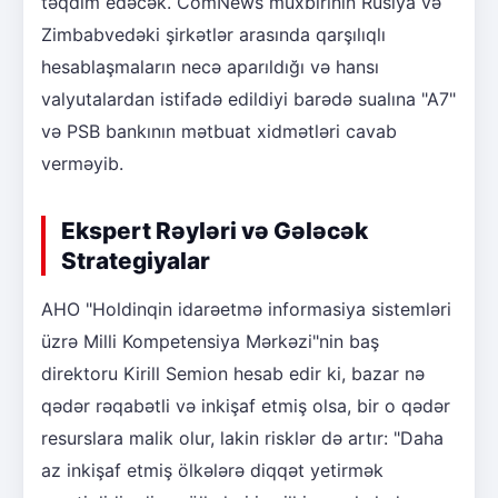
təqdim edəcək. ComNews müxbirinin Rusiya və
Zimbabvedəki şirkətlər arasında qarşılıqlı
hesablaşmaların necə aparıldığı və hansı
valyutalardan istifadə edildiyi barədə sualına "A7"
və PSB bankının mətbuat xidmətləri cavab
verməyib.
Ekspert Rəyləri və Gələcək
Strategiyalar
AHO "Holdinqin idarəetmə informasiya sistemləri
üzrə Milli Kompetensiya Mərkəzi"nin baş
direktoru Kirill Semion hesab edir ki, bazar nə
qədər rəqabətli və inkişaf etmiş olsa, bir o qədər
resurslara malik olur, lakin risklər də artır: "Daha
az inkişaf etmiş ölkələrə diqqət yetirmək