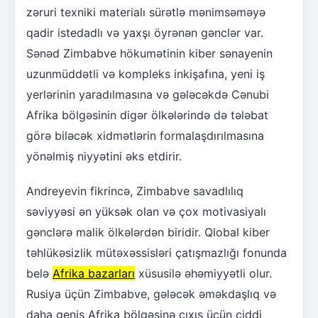
zəruri texniki materialı sürətlə mənimsəməyə
qadir istedadlı və yaxşı öyrənən gənclər var.
Sənəd Zimbabve hökumətinin kiber sənayenin
uzunmüddətli və kompleks inkişafına, yeni iş
yerlərinin yaradılmasına və gələcəkdə Cənubi
Afrika bölgəsinin digər ölkələrində də tələbat
görə biləcək xidmətlərin formalaşdırılmasına
yönəlmiş niyyətini əks etdirir.
Andreyevin fikrincə, Zimbabve savadlılıq
səviyyəsi ən yüksək olan və çox motivasiyalı
gənclərə malik ölkələrdən biridir. Qlobal kiber
təhlükəsizlik mütəxəssisləri çatışmazlığı fonunda
belə
Afrika bazarları
xüsusilə əhəmiyyətli olur.
Rusiya üçün Zimbabve, gələcək əməkdaşlıq və
daha geniş Afrika bölgəsinə çıxış üçün ciddi