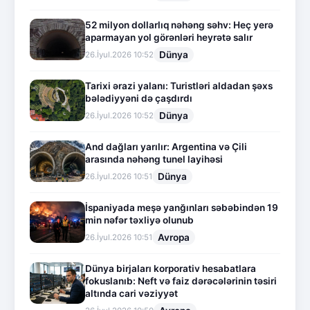
52 milyon dollarlıq nəhəng səhv: Heç yerə
aparmayan yol görənləri heyrətə salır
Dünya
26.İyul.2026 10:52
Tarixi ərazi yalanı: Turistləri aldadan şəxs
bələdiyyəni də çaşdırdı
Dünya
26.İyul.2026 10:52
And dağları yarılır: Argentina və Çili
arasında nəhəng tunel layihəsi
Dünya
26.İyul.2026 10:51
İspaniyada meşə yanğınları səbəbindən 19
min nəfər təxliyə olunub
Avropa
26.İyul.2026 10:51
Dünya birjaları korporativ hesabatlara
fokuslanıb: Neft və faiz dərəcələrinin təsiri
altında cari vəziyyət