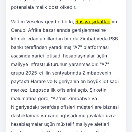
potensiala malik dost ölkədir.
Vadim Veselov qeyd edib ki,
Rusiya şirkətləri
nin
Cənubi Afrika bazarlarında genişlənməsinə
kömək edən amillərdən biri də Zimbabvedə PSB
bankı tərəfindən yaradılmış "A7" platforması
əsasında xarici iqtisadi hesablaşmalar üçün
maliyyə infrastrukturunun yaranmasıdır. "A7"
qrupu 2025-ci ilin sentyabrında Zimbabvenin
paytaxtı Harare və Nigeriyanın ən böyük iqtisadi
mərkəzi Laqosda ilk ofislərini açıb. Şirkətin
məlumatına görə, "A7"nin Zimbabve və
Nigeriyadakı tərəfdaş ofisləri müştərilərə biznesi
dəstəkləmək və xarici iqtisadi müqavilələr üzrə
hesablaşmalar üçün müxtəlif maliyyə alətləri