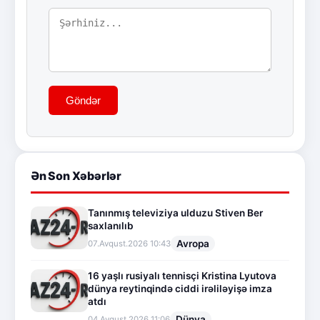
Göndər
Ən Son Xəbərlər
Tanınmış televiziya ulduzu Stiven Ber
saxlanılıb
Avropa
07.Avqust.2026 10:43
16 yaşlı rusiyalı tennisçi Kristina Lyutova
dünya reytinqində ciddi irəliləyişə imza
atdı
Dünya
04.Avqust.2026 11:06