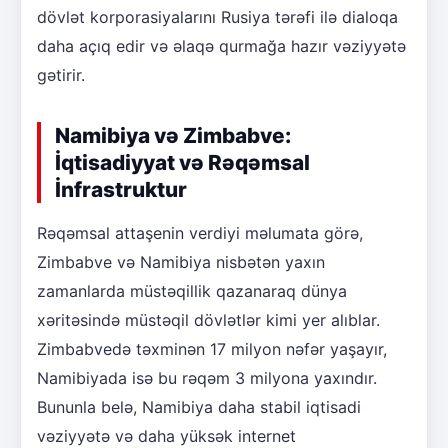
dövlət korporasiyalarını Rusiya tərəfi ilə dialoqa
daha açıq edir və əlaqə qurmağa hazır vəziyyətə
gətirir.
Namibiya və Zimbabve:
İqtisadiyyat və Rəqəmsal
İnfrastruktur
Rəqəmsal attaşenin verdiyi məlumata görə,
Zimbabve və Namibiya nisbətən yaxın
zamanlarda müstəqillik qazanaraq dünya
xəritəsində müstəqil dövlətlər kimi yer alıblar.
Zimbabvedə təxminən 17 milyon nəfər yaşayır,
Namibiyada isə bu rəqəm 3 milyona yaxındır.
Bununla belə, Namibiya daha stabil iqtisadi
vəziyyətə və daha yüksək internet