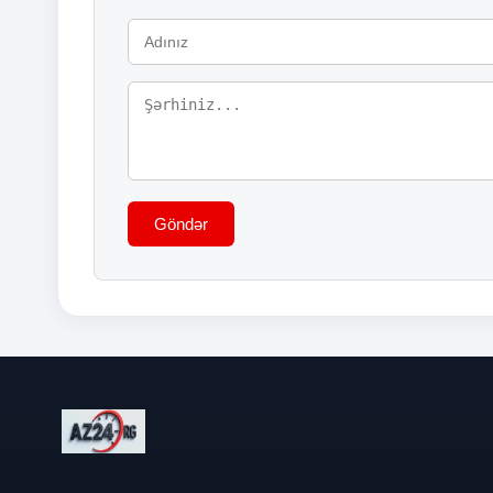
Göndər