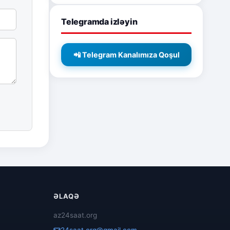
Telegramda izləyin
📲 Telegram Kanalımıza Qoşul
ƏLAQƏ
az24saat.org