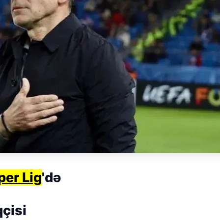
per Lig
'də
çisi