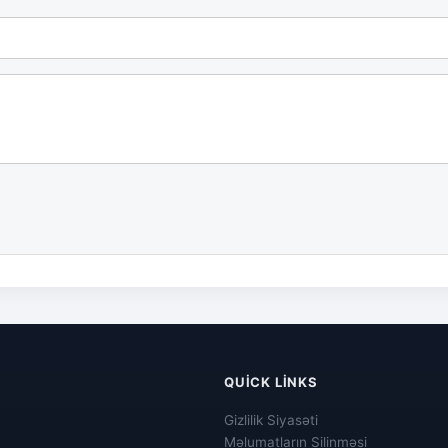
QUICK LINKS
Gizlilik Siyasəti
Məlumatların Silinməsi