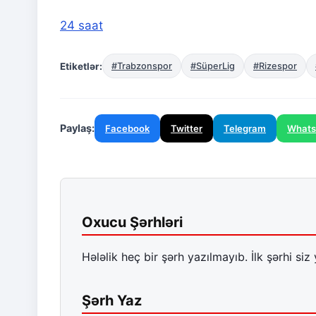
24 saat
Etiketlər:
#Trabzonspor
#SüperLig
#Rizespor
Paylaş:
Facebook
Twitter
Telegram
What
Oxucu Şərhləri
Hələlik heç bir şərh yazılmayıb. İlk şərhi siz 
Şərh Yaz