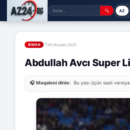
🔍
AZ
30.Noyabr.2025
İDMAN
Abdullah Avcı Super L
🎧 Məqaləni dinlə:
Bu yazı üçün səsli versiya