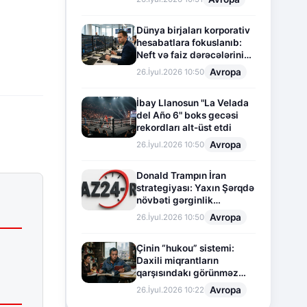
Dünya birjaları korporativ
hesabatlara fokuslanıb:
Neft və faiz dərəcələrinin
təsiri altında cari vəziyyət
Avropa
26.İyul.2026 10:50
İbay Llanosun "La Velada
del Año 6" boks gecəsi
rekordları alt-üst etdi
Avropa
26.İyul.2026 10:50
Donald Trampın İran
strategiyası: Yaxın Şərqdə
növbəti gərginlik
mərhələsi
Avropa
26.İyul.2026 10:50
Çinin “hukou” sistemi:
Daxili miqrantların
qarşısındakı görünməz
sədd
Avropa
26.İyul.2026 10:22