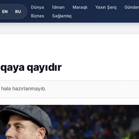
Dünya
İdman
Maraqlı
Yaxın Şərq
Gündə
EN
RU
Biznes
Sağlamlıq
iqaya qayıdır
 hələ hazırlanmayıb.