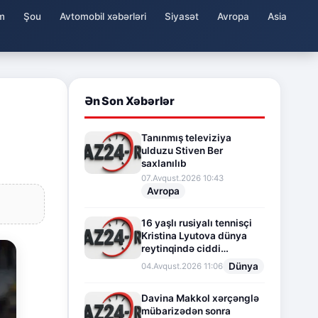
m
Şou
Avtomobil xəbərləri
Siyasət
Avropa
Asia
Ən Son Xəbərlər
Tanınmış televiziya
ulduzu Stiven Ber
saxlanılıb
07.Avqust.2026 10:43
Avropa
16 yaşlı rusiyalı tennisçi
Kristina Lyutova dünya
reytinqində ciddi
irəliləyişə imza atdı
Dünya
04.Avqust.2026 11:06
Davina Makkol xərçənglə
mübarizədən sonra