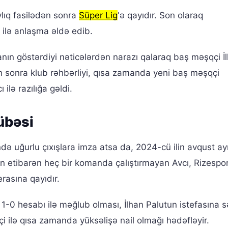
ylıq fasilədən sonra
Süper Lig
'ə qayıdır. Son olaraq
 ilə anlaşma əldə edib.
ın göstərdiyi nəticələrdən narazı qalaraq baş məşqçi İ
dan sonra klub rəhbərliyi, qısa zamanda yeni baş məşqçi
ilə razılığa gəldi.
übəsi
də uğurlu çıxışlara imza atsa da, 2024-cü ilin avqust a
n etibarən heç bir komanda çalıştırmayan Avcı, Rizespo
rasına qayıdır.
1-0 hesabı ilə məğlub olması, İlhan Palutun istefasına 
 ilə qısa zamanda yüksəlişə nail olmağı hədəfləyir.