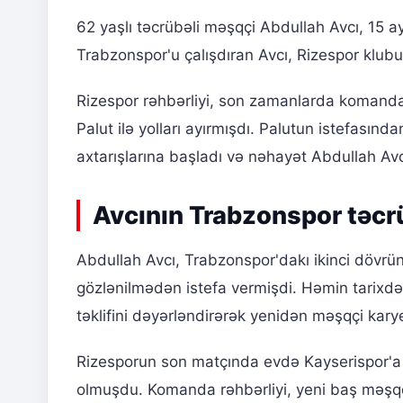
62 yaşlı təcrübəli məşqçi Abdullah Avcı, 15 a
Trabzonspor'u çalışdıran Avcı, Rizespor klubu
Rizespor rəhbərliyi, son zamanlarda komandan
Palut ilə yolları ayırmışdı. Palutun istefasın
axtarışlarına başladı və nəhayət Abdullah Avcı 
Avcının Trabzonspor təcr
Abdullah Avcı, Trabzonspor'dakı ikinci dövrün
gözlənilmədən istefa vermişdi. Həmin tarixdə
təklifini dəyərləndirərək yenidən məşqçi karye
Rizesporun son matçında evdə Kayserispor'a 
olmuşdu. Komanda rəhbərliyi, yeni baş məşqçi