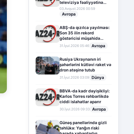
televiziya fəaliyyətinə
fasilə verir
03.Avqust.2026 00:59
Avropa
ABŞ-da qızılca yayılması:
Son 35 ilin rekord
göstəricisi müşahidə
olunur
Avropa
31.İyul.2026 05:46
Rusiya Ukraynanın iri
şəhərlərini kütləvi raket və
dron atəşinə tutub
Dünya
31.İyul.2026 03:09
BBVA-da kadr dəyişikliyi:
Karlos Torres rəhbərlikdə
ciddi islahatlar aparır
Avropa
30.İyul.2026 09:33
Günəş panellərində gizli
təhlükə: Yanğın riski
barədə xəbərdarlıq