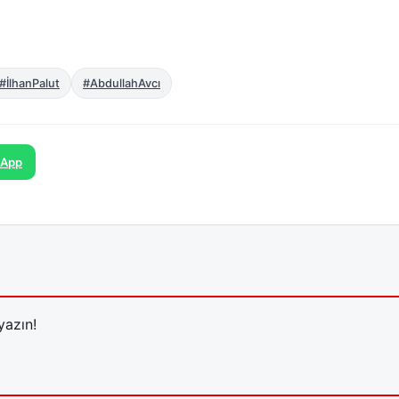
#İlhanPalut
#AbdullahAvcı
sApp
yazın!