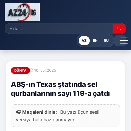
🔍
AZ
EN
RU
10.İyul.2025
DÜNYA
ABŞ-ın Texas ştatında sel
qurbanlarının sayı 119-a çatdı
🎧 Məqaləni dinlə:
Bu yazı üçün səsli
versiya hələ hazırlanmayıb.