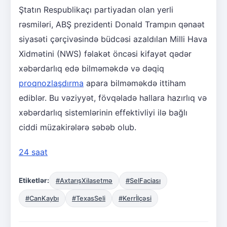
Ştatın Respublikaçı partiyadan olan yerli
rəsmiləri, ABŞ prezidenti Donald Trampın qənaət
siyasəti çərçivəsində büdcəsi azaldılan Milli Hava
Xidmətini (NWS) fəlakət öncəsi kifayət qədər
xəbərdarlıq edə bilməməkdə və dəqiq
proqnozlaşdırma
apara bilməməkdə ittiham
ediblər. Bu vəziyyət, fövqəladə hallara hazırlıq və
xəbərdarlıq sistemlərinin effektivliyi ilə bağlı
ciddi müzakirələrə səbəb olub.
24 saat
Etiketlər:
#AxtarışXilasetmə
#SelFaciası
#CanKaybı
#TexasSeli
#Kerrİlçəsi