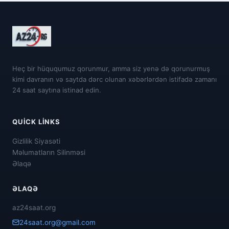
Heç bir hüququmuz qorunmur, amma siz yenə də qorunurmuş
kimi davranın və saytda dərc olunan xəbərlərdən istifadə zamanı
24 saat saytına istinad edin.
QUICK LINKS
Gizlilik Siyasəti
Məlumatların Silinməsi
Əlaqə
ƏLAQƏ
az24saat.org
24saat.org@gmail.com