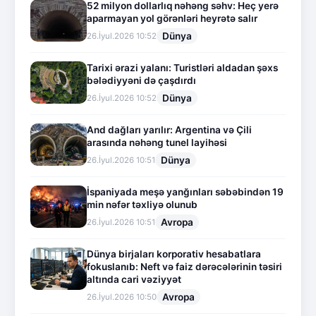
52 milyon dollarlıq nəhəng səhv: Heç yerə
aparmayan yol görənləri heyrətə salır
Dünya
26.İyul.2026 10:52
Tarixi ərazi yalanı: Turistləri aldadan şəxs
bələdiyyəni də çaşdırdı
Dünya
26.İyul.2026 10:52
And dağları yarılır: Argentina və Çili
arasında nəhəng tunel layihəsi
Dünya
26.İyul.2026 10:51
İspaniyada meşə yanğınları səbəbindən 19
min nəfər təxliyə olunub
Avropa
26.İyul.2026 10:51
Dünya birjaları korporativ hesabatlara
fokuslanıb: Neft və faiz dərəcələrinin təsiri
altında cari vəziyyət
Avropa
26.İyul.2026 10:50