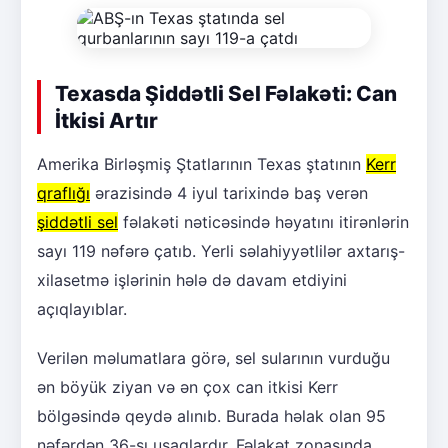
Texasda Şiddətli Sel Fəlakəti: Can
İtkisi Artır
Amerika Birləşmiş Ştatlarının Texas ştatının
Kerr
qraflığı
ərazisində 4 iyul tarixində baş verən
şiddətli sel
fəlakəti nəticəsində həyatını itirənlərin
sayı 119 nəfərə çatıb. Yerli səlahiyyətlilər axtarış-
xilasetmə işlərinin hələ də davam etdiyini
açıqlayıblar.
Verilən məlumatlara görə, sel sularının vurduğu
ən böyük ziyan və ən çox can itkisi Kerr
bölgəsində qeydə alınıb. Burada həlak olan 95
nəfərdən 36-sı uşaqlardır. Fəlakət zonasında