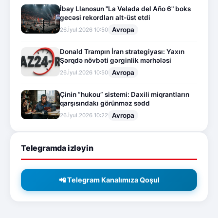
İbay Llanosun "La Velada del Año 6" boks
gecəsi rekordları alt-üst etdi
Avropa
26.İyul.2026 10:50
Donald Trampın İran strategiyası: Yaxın
Şərqdə növbəti gərginlik mərhələsi
Avropa
26.İyul.2026 10:50
Çinin “hukou” sistemi: Daxili miqrantların
qarşısındakı görünməz sədd
Avropa
26.İyul.2026 10:22
Telegramda izləyin
📲 Telegram Kanalımıza Qoşul