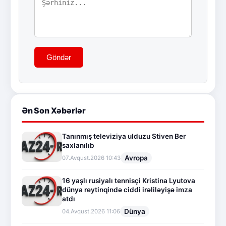
Göndər
Ən Son Xəbərlər
Tanınmış televiziya ulduzu Stiven Ber
saxlanılıb
Avropa
07.Avqust.2026 10:43
16 yaşlı rusiyalı tennisçi Kristina Lyutova
dünya reytinqində ciddi irəliləyişə imza
atdı
Dünya
04.Avqust.2026 11:06