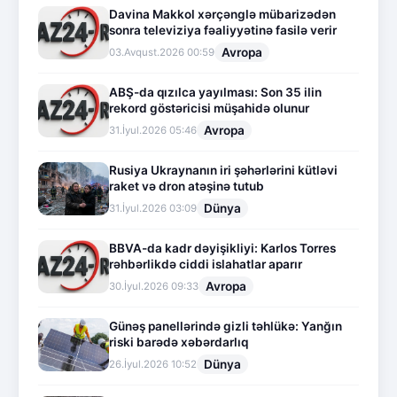
Davina Makkol xərçənglə mübarizədən
sonra televiziya fəaliyyətinə fasilə verir
Avropa
03.Avqust.2026 00:59
ABŞ-da qızılca yayılması: Son 35 ilin
rekord göstəricisi müşahidə olunur
Avropa
31.İyul.2026 05:46
Rusiya Ukraynanın iri şəhərlərini kütləvi
raket və dron atəşinə tutub
Dünya
31.İyul.2026 03:09
BBVA-da kadr dəyişikliyi: Karlos Torres
rəhbərlikdə ciddi islahatlar aparır
Avropa
30.İyul.2026 09:33
Günəş panellərində gizli təhlükə: Yanğın
riski barədə xəbərdarlıq
Dünya
26.İyul.2026 10:52