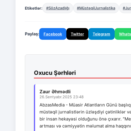
Etiketlər:
#SözAzadlığı
#MüstəqilJurnalistika
#Jur
Paylaş:
Facebook
Twitter
Telegram
What
Oxucu Şərhləri
Zaur Əhmədli
26.Sentyabr.2025 23:48
AbzasMedia - Müasir Atlantların Günü başlıq
müstəqil jurnalistlərin üzləşdiyi çətinliklər 
bir insan hekayəsi olduğunu önə çıxarır. "M
artması və cəmiyyətin məlumat alma haqqının 