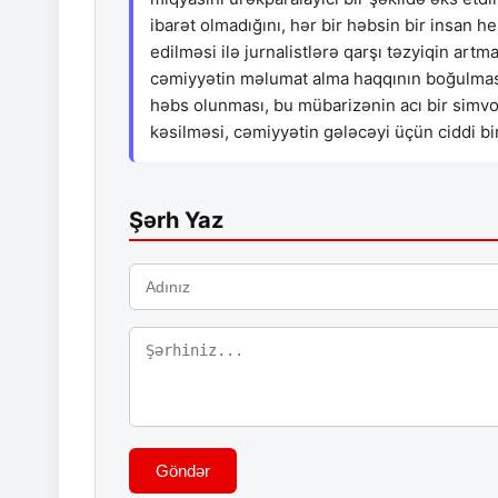
ibarət olmadığını, hər bir həbsin bir insan
edilməsi ilə jurnalistlərə qarşı təzyiqin artm
cəmiyyətin məlumat alma haqqının boğulması a
həbs olunması, bu mübarizənin acı bir simvol
kəsilməsi, cəmiyyətin gələcəyi üçün ciddi bi
Şərh Yaz
Göndər