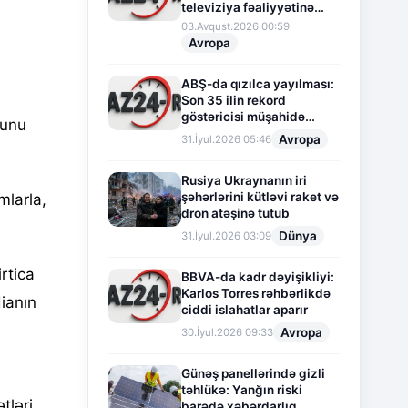
televiziya fəaliyyətinə
fasilə verir
03.Avqust.2026 00:59
Avropa
ABŞ-da qızılca yayılması:
Son 35 ilin rekord
göstəricisi müşahidə
nunu
olunur
Avropa
31.İyul.2026 05:46
Rusiya Ukraynanın iri
şəhərlərini kütləvi raket və
mlarla,
dron atəşinə tutub
Dünya
31.İyul.2026 03:09
rtica
BBVA-da kadr dəyişikliyi:
Karlos Torres rəhbərlikdə
ianın
ciddi islahatlar aparır
Avropa
30.İyul.2026 09:33
Günəş panellərində gizli
təhlükə: Yanğın riski
tləri
barədə xəbərdarlıq