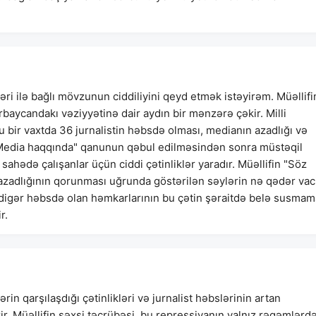
ri ilə bağlı mövzunun ciddiliyini qeyd etmək istəyirəm. Müəllifi
rbaycandakı vəziyyətinə dair aydın bir mənzərə çəkir. Milli
 bir vaxtda 36 jurnalistin həbsdə olması, medianın azadlığı və
ır. "Media haqqında" qanunun qəbul edilməsindən sonra müstəqil
 sahədə çalışanlar üçün ciddi çətinliklər yaradır. Müəllifin "Söz
öz azadlığının qorunması uğrunda göstərilən səylərin nə qədər vac
ə digər həbsdə olan həmkarlarının bu çətin şəraitdə belə susma
r.
in qarşılaşdığı çətinlikləri və jurnalist həbslərinin artan
rir. Müəllifin şəxsi təcrübəsi, bu repressiyanın yalnız rəqəmlərd