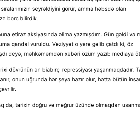
sıralarımızın seyrəldiyini görür, amma həbsdə olan
 borc bilirdik.
nuna etiraz aksiyasında əlimə yazmışdım. Gün gəldi və
ma qandal vuruldu. Vəziyyət o yerə gəlib çatdı ki, öz
mışdı deyə, məhkəməmdən xəbəri özüm yazıb mediaya ö
rixi dövrünün ən biabırçı repressiyası yaşanmaqdadır. T
nır, onun uğrunda hər şeyə hazır olur, hətta bütün insan
vrilir.
aq da, tarixin doğru və məğrur üzündə olmaqdan usan