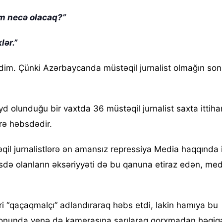
im necə olacaq?”
lər.”
. Çünki Azərbaycanda müstəqil jurnalist olmağın so
yd olunduğu bir vaxtda 36 müstəqil jurnalist saxta ittiha
örə həbsdədir.
qil jurnalistlərə ən amansız repressiya Media haqqında i
də olanların əksəriyyəti də bu qanuna etiraz edən, med
i “qaçaqmalçı” adlandıraraq həbs etdi, lakin hamıya bu
 fonunda yenə də kamerasına sarılaraq qorxmadan həqiqə