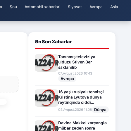
m
Şou
Avtomobil xəbərləri
Siyasət
Avropa
Asia
Ən Son Xəbərlər
Tanınmış televiziya
ulduzu Stiven Ber
saxlanılıb
07.Avqust.2026 10:43
Avropa
16 yaşlı rusiyalı tennisçi
Kristina Lyutova dünya
reytinqində ciddi
irəliləyişə imza atdı
Dünya
04.Avqust.2026 11:06
Davina Makkol xərçənglə
mübarizədən sonra