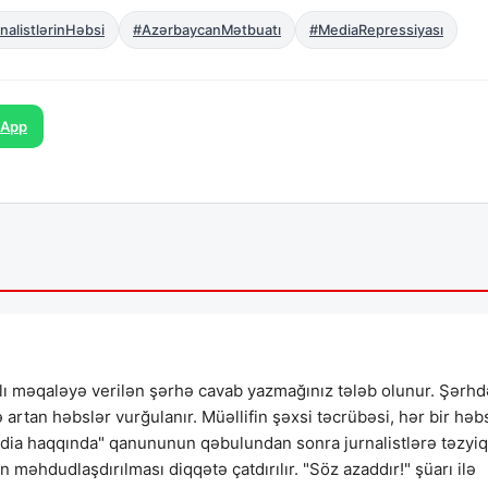
nalistlərinHəbsi
#AzərbaycanMətbuatı
#MediaRepressiyası
sApp
lı məqaləyə verilən şərhə cavab yazmağınız tələb olunur. Şərhd
və artan həbslər vurğulanır. Müəllifin şəxsi təcrübəsi, hər bir həb
edia haqqında" qanununun qəbulundan sonra jurnalistlərə təzyiq
məhdudlaşdırılması diqqətə çatdırılır. "Söz azaddır!" şüarı ilə