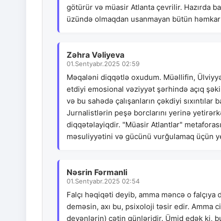
götürür və müasir Atlanta çevrilir. Hazırda 
üzündə olmaqdan usanmayan bütün həmkarlarım
Zəhra Vəliyeva
01.Sentyabr.2025 02:59
Məqaləni diqqətlə oxudum. Müəllifin, Ülviyyə 
etdiyi emosional vəziyyət şərhində açıq şəkild
və bu sahədə çalışanların çəkdiyi sıxıntılar 
Jurnalistlərin peşə borclarını yerinə yetirər
diqqətəlayiqdir. "Müasir Atlantlar" metaforası
məsuliyyətini və gücünü vurğulamaq üçün ye
Nəsrin Fərmanli
01.Sentyabr.2025 02:54
Falçı həqiqəti deyib, amma məncə o falçıya 
deməsin, axı bu, psixoloji təsir edir. Amma c
deyənlərin) çətin günləridir. Ümid edək ki, 