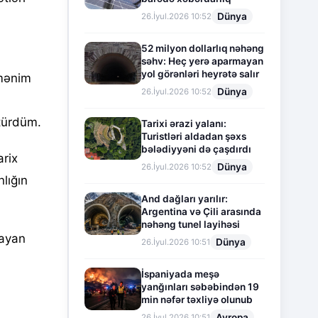
Dünya
26.İyul.2026 10:52
52 milyon dollarlıq nəhəng
səhv: Heç yerə aparmayan
yol görənləri heyrətə salır
 mənim
Dünya
26.İyul.2026 10:52
türdüm.
Tarixi ərazi yalanı:
Turistləri aldadan şəxs
bələdiyyəni də çaşdırdı
arix
Dünya
26.İyul.2026 10:52
lığın
And dağları yarılır:
Argentina və Çili arasında
nəhəng tunel layihəsi
mayan
Dünya
26.İyul.2026 10:51
İspaniyada meşə
yanğınları səbəbindən 19
min nəfər təxliyə olunub
Avropa
26.İyul.2026 10:51