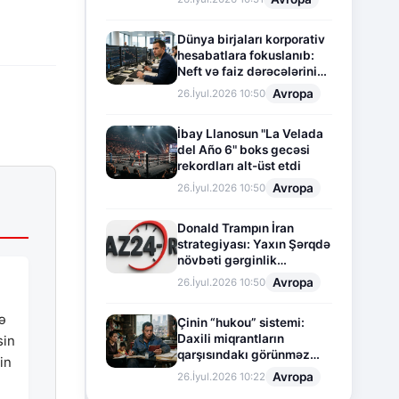
Dünya birjaları korporativ
hesabatlara fokuslanıb:
Neft və faiz dərəcələrinin
təsiri altında cari vəziyyət
Avropa
26.İyul.2026 10:50
İbay Llanosun "La Velada
del Año 6" boks gecəsi
rekordları alt-üst etdi
Avropa
26.İyul.2026 10:50
Donald Trampın İran
strategiyası: Yaxın Şərqdə
növbəti gərginlik
mərhələsi
Avropa
26.İyul.2026 10:50
ə
Çinin “hukou” sistemi:
Daxili miqrantların
sin
qarşısındakı görünməz
in
sədd
Avropa
26.İyul.2026 10:22