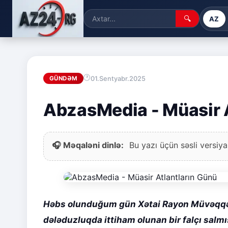
🔍
AZ
01.Sentyabr.2025
GÜNDƏM
AbzasMedia - Müasir A
🎧 Məqaləni dinlə:
Bu yazı üçün səsli versiya
Həbs olunduğum gün Xətai Rayon Müvəqqəti
dələduzluqda ittiham olunan bir falçı salmı