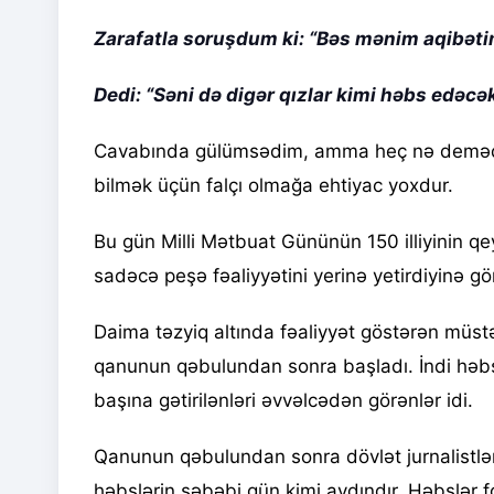
Zarafatla soruşdum ki: “Bəs mənim aqibət
Dedi: “Səni də digər qızlar kimi həbs edəcək
Cavabında gülümsədim, amma heç nə demədim
bilmək üçün falçı olmağa ehtiyac yoxdur.
Bu gün Milli Mətbuat Gününün 150 illiyinin qe
sadəcə peşə fəaliyyətini yerinə yetirdiyinə g
Daima təzyiq altında fəaliyyət göstərən müstə
qanunun qəbulundan sonra başladı. İndi həbs
başına gətirilənləri əvvəlcədən görənlər idi.
Qanunun qəbulundan sonra dövlət jurnalistlər
həbslərin səbəbi gün kimi aydındır. Həbslər