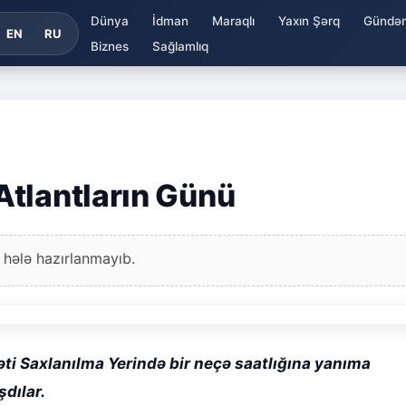
Dünya
İdman
Maraqlı
Yaxın Şərq
Gündə
EN
RU
Biznes
Sağlamlıq
tlantların Günü
 hələ hazırlanmayıb.
 Saxlanılma Yerində bir neçə saatlığına yanıma
şdılar.