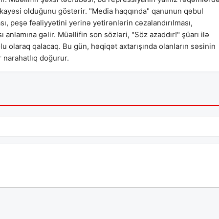
 hekayəsi olduğunu göstərir. "Media haqqında" qanunun qəbul
ası, peşə fəaliyyətini yerinə yetirənlərin cəzalandırılması,
nlamına gəlir. Müəllifin son sözləri, "Söz azaddır!" şüarı ilə
u olaraq qalacaq. Bu gün, həqiqət axtarışında olanların səsinin
r narahatlıq doğurur.