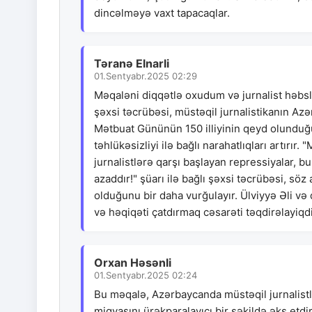
dincəlməyə vaxt tapacaqlar.
Təranə Elnarli
01.Sentyabr.2025 02:29
Məqaləni diqqətlə oxudum və jurnalist həbslə
şəxsi təcrübəsi, müstəqil jurnalistikanın Azə
Mətbuat Gününün 150 illiyinin qeyd olunduğu
təhlükəsizliyi ilə bağlı narahatlıqları artır
jurnalistlərə qarşı başlayan repressiyalar, bu
azaddır!" şüarı ilə bağlı şəxsi təcrübəsi, s
olduğunu bir daha vurğulayır. Ülviyyə Əli v
və həqiqəti çatdırmaq cəsarəti təqdirəlayiqdi
Orxan Həsənli
01.Sentyabr.2025 02:24
Bu məqalə, Azərbaycanda müstəqil jurnalistlər
miqyasını ürəkparalayıcı bir şəkildə əks etdi