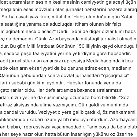
iqət axtaranların səsinin kəsilməsinin cəmiyyətin gələcəyi üçün
a məqalənin əsas mövzusu olan jurnalist həbslərini nəzərə alaraq
in. Şərhə cavab yazarkən, müəllifin "Həbs olunduğum gün Xətai
 saatlığına yanıma dələduzluqda ittiham olunan bir falçı
im aqibətim necə olacaq?” Dedi: “Səni də digər qızlar kimi həbs
ç nə demədim. Çünki Azərbaycanda müstəqil jurnalist olmağın
dur. Bu gün Milli Mətbuat Gününün 150 illiyinin qeyd olunduğu 
la, sadəcə peşə fəaliyyətini yerinə yetirdiyinə görə həbsdədir.
əqil jurnalistlərə ən amansız repressiya Media haqqında irtica
sdə olanların əksəriyyəti də bu qanuna etiraz edən, medianın
. Qanunun qəbulundan sonra dövlət jurnalistləri “qaçaqmalçı”
slərin səbəbi gün kimi aydındır. Həbslər fonunda yenə də
çatdıranlar oldu. Hər dəfə arxamıza baxanda sıralarımızın
rlarımızın yerinə də susmamağı özümüzə borc bilirdik. “Söz
 etiraz aksiyasında əlimə yazmışdım. Gün gəldi və mənim də
 qandal vuruldu. Vəziyyət o yerə gəlib çatdı ki, öz məhkəməmi
, məhkəməmdən xəbəri özüm yazıb mediaya ötürdüm. Azərbaycan
 ən biabırçı repressiyası yaşanmaqdadır. Tarix boyu da belə olub
hər şeyə hazır olur, hətta bütün insanlığın yükünü öz üzərinə