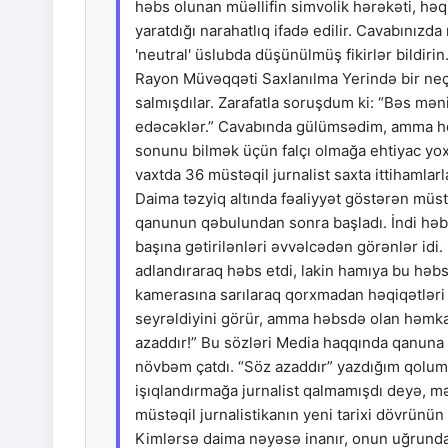
həbs olunan müəllifin simvolik hərəkəti, həq
yaratdığı narahatlıq ifadə edilir. Cavabınızd
'neutral' üslubda düşünülmüş fikirlər bildir
Rayon Müvəqqəti Saxlanılma Yerində bir neçə
salmışdılar. Zarafatla soruşdum ki: “Bəs mən
edəcəklər.” Cavabında gülümsədim, amma he
sonunu bilmək üçün falçı olmağa ehtiyac yox
vaxtda 36 müstəqil jurnalist saxta ittihamlar
Daima təzyiq altında fəaliyyət göstərən müst
qanunun qəbulundan sonra başladı. İndi həb
başına gətirilənləri əvvəlcədən görənlər idi
adlandıraraq həbs etdi, lakin hamıya bu həb
kamerasına sarılaraq qorxmadan həqiqətləri 
seyrəldiyini görür, amma həbsdə olan həmka
azaddır!” Bu sözləri Media haqqında qanuna
növbəm çatdı. “Söz azaddır” yazdığım qoluma
işıqlandırmağa jurnalist qalmamışdı deyə
müstəqil jurnalistikanın yeni tarixi dövrünün
Kimlərsə daima nəyəsə inanır, onun uğrunda 