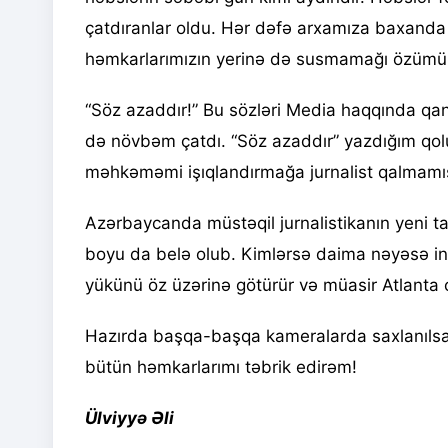
çatdıranlar oldu. Hər dəfə arxamıza baxanda 
həmkarlarımızın yerinə də susmamağı özümüzə
“Söz azaddır!” Bu sözləri Media haqqında qa
də növbəm çatdı. “Söz azaddır” yazdığım qolu
məhkəməmi işıqlandırmağa jurnalist qalma
Azərbaycanda müstəqil jurnalistikanın yeni ta
boyu da belə olub. Kimlərsə daima nəyəsə ina
yükünü öz üzərinə götürür və müasir Atlanta çe
Hazırda başqa-başqa kameralarda saxlanıls
bütün həmkarlarımı təbrik edirəm!
Ülviyyə Əli