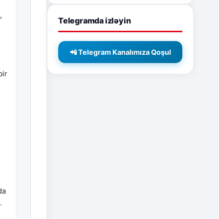
,
Telegramda izləyin
📲 Telegram Kanalımıza Qoşul
bir
da
.