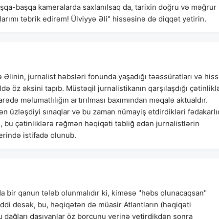
başqa-başqa kameralarda saxlanılsaq da, tarixin doğru və məğrur
ı təbrik edirəm! Ülviyyə Əli" hissəsinə də diqqət yetirin.
Əlinin, jurnalist həbsləri fonunda yaşadığı təəssüratları və hiss
ə öz əksini tapıb. Müstəqil jurnalistikanın qarşılaşdığı çətinlikl
barədə məlumatlılığın artırılması baxımından məqalə aktualdır.
kən üzləşdiyi sınaqlar və bu zaman nümayiş etdirdikləri fədakarlı
, bu çətinliklərə rəğmən həqiqəti təbliğ edən jurnalistlərin
rində istifadə olunub.
da bir qanun tələb olunmalıdır ki, kiməsə "həbs olunacaqsan"
iddi desək, bu, həqiqətən də müasir Atlantların (həqiqəti
bu dağları daşıyanlar öz borcunu yerinə yetirdikdən sonra